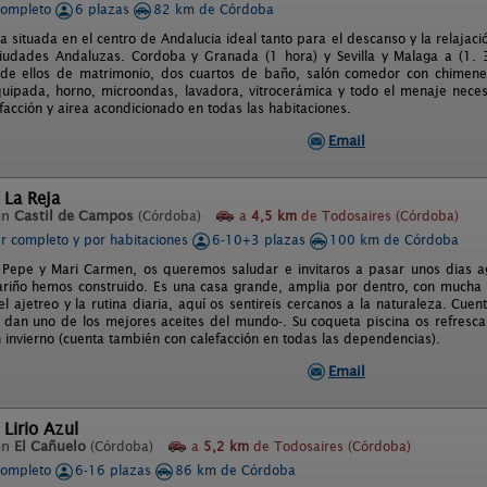
completo
6 plazas
82 km de Córdoba
a situada en el centro de Andalucia ideal tanto para el descanso y la relajac
ciudades Andaluzas. Cordoba y Granada (1 hora) y Sevilla y Malaga a (1. 3
 de ellos de matrimonio, dos cuartos de baño, salón comedor con chimene
uipada, horno, microondas, lavadora, vitrocerámica y todo el menaje neces
facción y airea acondicionado en todas las habitaciones.
Email
 La Reja
en
Castil de Campos
(Córdoba)
a
4,5 km
de Todosaires (Córdoba)
er completo y por habitaciones
6-10+3 plazas
100 km de Córdoba
Pepe y Mari Carmen, os queremos saludar e invitaros a pasar unos dias a
ariño hemos construido. Es una casa grande, amplia por dentro, con mucha l
el ajetreo y la rutina diaria, aquí os sentireis cercanos a la naturaleza. Cue
e dan uno de los mejores aceites del mundo-. Su coqueta piscina os refresca
n invierno (cuenta también con calefacción en todas las dependencias).
Email
 Lirio Azul
en
El Cañuelo
(Córdoba)
a
5,2 km
de Todosaires (Córdoba)
completo
6-16 plazas
86 km de Córdoba