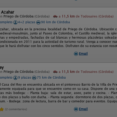
l Azahar
en
Priego de Córdoba
(Córdoba)
a
11,5 km
de Todosaires (Córdoba)
completo
4+2 plazas
90 km de Córdoba
zahar, ubicada en la preciosa localidad de Priego de Córdoba. Ubicación cén
medieval-musulmán, junto al Paseo de Colombia, el Castillo medieval, la igle
chas y empedradas, fachadas de cal blancas y hermosas plazoletas soleadas
condicionada en 2011 para la actividad de turismo rural. Venga a conocer nu
que le hará disfrutar con los cinco sentidos. Disfruten de su estancia con noso
Email
ey
en
Priego de Córdoba
(Córdoba)
a
11,5 km
de Todosaires (Córdoba)
completo
9 plazas
75 km de Córdoba
l Casa del Rey se encuentra ubicada en el pintoresco Barrio de la Villa de Pr
amente equipada para que se encuentre como en su casa. Dispone de una c
tas más bodega: - Planta baja: sala de estar, aseo, patio y cocina. - Pla
e dos plazas y baño con ducha. - Planta segunda: dormitorio de dos plazas, 
rium. - Bodega: zona de lectura, barra de bar y comedor para eventos. Equip
Email
(2 comentarios)