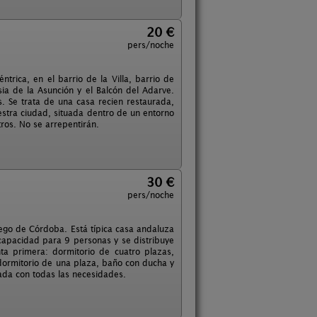
20 €
pers/noche
trica, en el barrio de la Villa, barrio de
sia de la Asunción y el Balcón del Adarve.
. Se trata de una casa recien restaurada,
estra ciudad, situada dentro de un entorno
tros. No se arrepentirán.
30 €
pers/noche
iego de Córdoba. Está típica casa andaluza
apacidad para 9 personas y se distribuye
nta primera: dormitorio de cuatro plazas,
dormitorio de una plaza, baño con ducha y
ada con todas las necesidades.