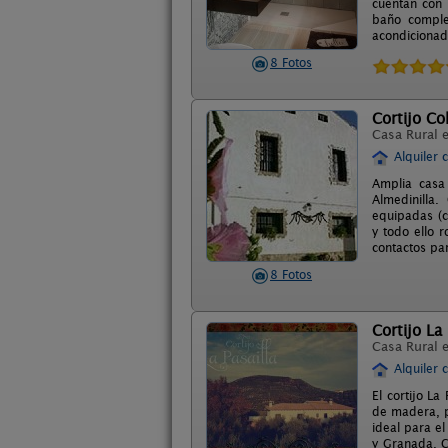
cuentan con 
baño comple
acondicionado
8 Fotos
Cortijo C
Casa Rural 
Alquiler 
Amplia casa
Almedinilla
equipadas (c
y todo ello 
contactos par
8 Fotos
Cortijo La 
Casa Rural 
Alquiler 
El cortijo La
de madera, p
ideal para el
y Granada. C