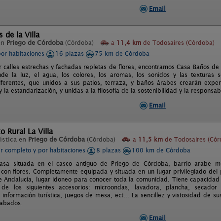
Email
 de la Villa
en
Priego de Córdoba
(Córdoba)
a
11,4 km
de Todosaires (Córdoba)
por habitaciones
16 plazas
75 km de Córdoba
 calles estrechas y fachadas repletas de flores, encontramos Casa Baños de l
de la luz, el agua, los colores, los aromas, los sonidos y las texturas
ferentes, que unidos a sus patios, terraza, y baños árabes crearán experi
y la estandarización, y unidas a la filosofía de la sostenibilidad y la responsab
Email
o Rural La Villa
ística en
Priego de Córdoba
(Córdoba)
a
11,5 km
de Todosaires (Cór
er completo y por habitaciones
8 plazas
100 km de Córdoba
asa situada en el casco antiguo de Priego de Córdoba, barrio arabe me
con flores. Completamente equipada y situada en un lugar privilegiado del 
e Andalucía, lugar idoneo para conocer toda la comunidad. Tiene capacidad
de los siguientes accesorios: microondas, lavadora, plancha, secador 
 información turística, juegos de mesa, ect... La sencillez y vistosidad de 
cabados.
Email