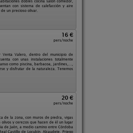
abitaciones dobles cocina salón comedor,
entan con sistema de calefacción y aire
 de un precioso olivar.
16 €
pers/noche
y Venta Valero, dentro del municipio de
uenta con unas instalaciones totalmente
anso como piscina, barbacoa, jardines,...,
arse y disfrutar de la naturaleza. Tenemos
20 €
pers/noche
ípica de la zona, con muros de piedra, vigas
olivos y cerezos que hacen de él un lugar
incia de Jaén, a medio camino entre Córdoba
al Castillo de Locubín, Alcaudete, Priego