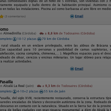
unas comodidades dignas de un hotel de 5 estrellas, son viviendas con 3 h
tamente equipado y baño dentro de la habitación principal. Asimismo cu
 en todas las instalaciones. Piscina así como barbacoa al aire libre en medio
Email
(3 comentarios)
olomo
en
Almedinilla
(Córdoba)
a
8,8 km
de Todosaires (Córdoba)
completo
10-12 plazas
70 km de Córdoba
 rural situada en un enclave privilegiado, entre las aldeas de Brácana 
. Con capacidad para 10 personas y posibilidad de camas supletorias, c
alefacción, cocina completa, chimenea,... ). Magníficos espacios para el desc
rodeado de olivar, cerezos y encinas milenarias. Un lugar idóneo para relaj
a realizar actividades.
Email
Pasailla
en
Alcalá La Real
(Jaén)
a
9,3 km
de Todosaires (Córdoba)
completo
4-10+2 plazas
55 km de Jaén
 Pasailla, del siglo XVIII, recientemente restaurado, conserva la estructura t
aredes encaladas de blanco y decoración autóctona de la zona. Rodeado de 
 descanso en contacto con la naturaleza. Situado en la Sierra Sur de la prov
erca de bellas ciudades con gran riqueza monumental, a 4km de Alcalá la Re