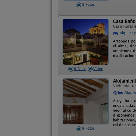
8 Fotos
Casa Baños
Casa Rural 
Alquiler 
Arropada por
el alma, don
ambientes di
masificación 
8 Fotos
Video
Alojamient
Vivienda tur
Alquil
Acogedora c
engalanadas 
geográfico d
disponemos 
habitaciones,
cal de sus a
8 Fotos