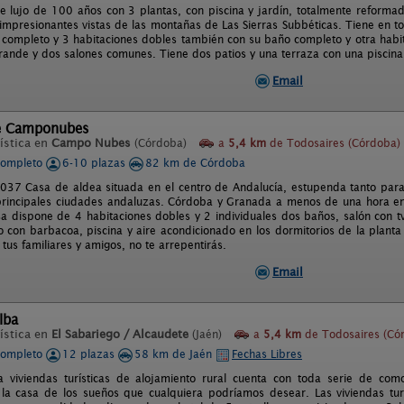
e lujo de 100 años con 3 plantas, con piscina y jardín, totalmente reformad
impresionantes vistas de las montañas de Las Sierras Subbéticas. Tiene en to
 completo y 3 habitaciones dobles también con su baño completo y otra habit
ande y dos salones comunes. Tiene dos patios y una terraza con una piscina y
Email
e Camponubes
ística en
Campo Nubes
(Córdoba)
a
5,4 km
de Todosaires (Córdoba)
completo
6-10 plazas
82 km de Córdoba
7 Casa de aldea situada en el centro de Andalucía, estupenda tanto para
principales ciudades andaluzas. Córdoba y Granada a menos de una hora en
sa dispone de 4 habitaciones dobles y 2 individuales dos baños, salón con t
io con barbacoa, piscina y aire acondicionado en los dormitorios de la planta
us familiares y amigos, no te arrepentirás.
Email
lba
ística en
El Sabariego / Alcaudete
(Jaén)
a
5,4 km
de Todosaires (Có
completo
12 plazas
58 km de Jaén
Fechas Libres
 viviendas turísticas de alojamiento rural cuenta con toda serie de com
 la casa de los sueños que cualquiera podríamos desear. Las viviendas tur