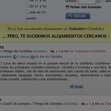
de 31 a 40
Entrada:
-
Sal
de 41 a 50
Fechas más buscadas
más de 50
pueblo:
No se han encontrado alojamientos en
Todosaires
(Córdoba)
... PERO, TE SUGERIMOS ALOJAMIENTOS CERCANOS :
to
en
Priego de Cordoba
(Córdoba)
a
1,4 km
de Todosaires (Córdoba)
completo
5 plazas
85 km de Córdoba
 Casa de aldea situada en el parque natural de la subbética cordobesa
 visitar las principales ciudades andaluzas. Córdoba y Granada a una hora, Se
dormitorios dobles, uno de ellos de matrimonio, dos cuartos de baño, salón 
 totalmente equipada, horno, microondas, lavadora, vitrocerámica y tod
scina privada, calefacción y aire acondicionado.
Email
r
en
Castil de Campos / Priego de Córdoba
(Córdoba)
a
1,4 km
de Tod