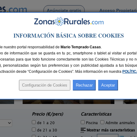
Anúnciate gratis
Acceso Propietar
Busca por pueblo
INFORMACIÓN BÁSICA SOBRE COOKIES
aires
de Todosaires
de nuestro portal responsabilidad de
Mario Temprado Casas
.
o de información que se guarda en tu pc, smartphone o tablet al visitar el port
ecesarias para que todo funcione correctamente son las Cookies Técnicas y no ne
rias), personalizadas según tus preferencias y con publicidad ajustada a tus búsq
sactivación desde “Configuración de Cookies”. Más información en nuestra
POLÍTI
Montecillo Bajo
2 pers.
12+3 pers.
27 €
23 €
Carcabuey (Córdoba)
e
desde
Precio (€/pers)
Características
de 1 a 20
Piscina
Admite animales
de 21 a 30
Mostrar más características