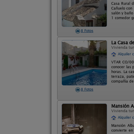
Casa Rural d
Cañuelo con 
salón y baño
1 comedor gr
8 Fotos
La Casa d
Vivienda tur
Alquiler 
VTAR CO/0003
conocer las 
horas. La ca
terraza, pat
compañía de t
8 Fotos
Mansión A
Vivienda tur
Alquiler 
Mansión Alba
convierte en