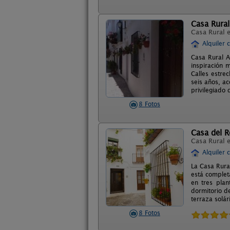
Casa Rura
Casa Rural 
Alquiler 
Casa Rural A
inspiración 
Calles estre
seis años, a
privilegiado 
8 Fotos
Casa del R
Casa Rural 
Alquiler 
La Casa Rura
está complet
en tres plan
dormitorio d
terraza solá
8 Fotos