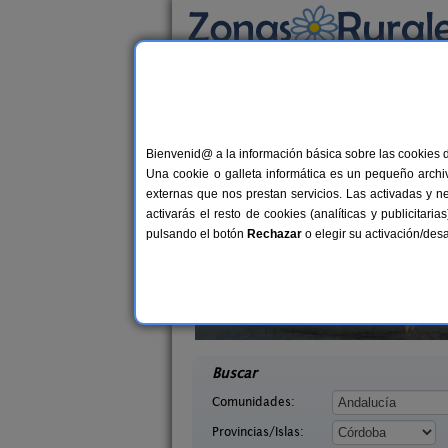
Busca por alojamiento
Alojamientos
>
Andalucía
>
Córdoba
> Todos
Casas Rurales cerca 
Bienvenid@ a la información básica sobre las cookies 
Una cookie o galleta informática es un pequeño archiv
externas que nos prestan servicios. Las activadas y n
activarás el resto de cookies (analíticas y publicita
pulsando el botón
Rechazar
o elegir su activación/de
iso
Casa Rural La Cruz de San Pedro
4 pers.
10-1
30 €
oba)
Añora (Córdoba)
desde
desd
Buscar
Comunidades:
Provincias/Islas: