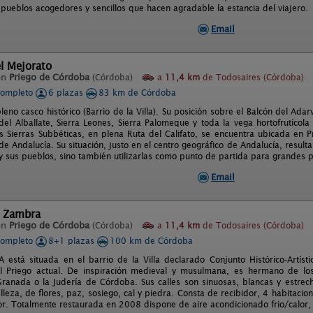
pueblos acogedores y sencillos que hacen agradable la estancia del viajero.
Email
l Mejorato
en
Priego de Córdoba
(Córdoba)
a
11,4 km
de Todosaires (Córdoba)
completo
6 plazas
83 km de Córdoba
eno casco histórico (Barrio de la Villa). Su posición sobre el Balcón del Adar
 del Alballate, Sierra Leones, Sierra Palomeque y toda la vega hortofrutíco
as Sierras Subbéticas, en plena Ruta del Califato, se encuentra ubicada en
e Andalucía. Su situación, justo en el centro geográfico de Andalucía, result
y sus pueblos, sino también utilizarlas como punto de partida para grandes pu
Email
l Zambra
en
Priego de Córdoba
(Córdoba)
a
11,4 km
de Todosaires (Córdoba)
completo
8+1 plazas
100 km de Córdoba
está situada en el barrio de la Villa declarado Conjunto Histórico-Artíst
el Priego actual. De inspiración medieval y musulmana, es hermano de lo
Granada o la Judería de Córdoba. Sus calles son sinuosas, blancas y estre
leza, de flores, paz, sosiego, cal y piedra. Consta de recibidor, 4 habitaci
ior. Totalmente restaurada en 2008 dispone de aire acondicionado frio/calor, 