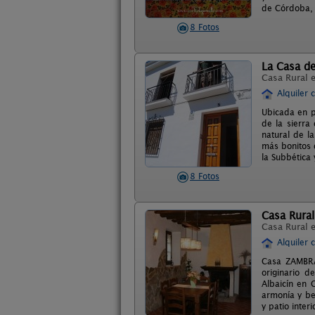
de Córdoba, 
8 Fotos
La Casa de
Casa Rural 
Alquiler 
Ubicada en pl
de la sierra
natural de l
más bonitos d
la Subbética 
8 Fotos
Casa Rura
Casa Rural 
Alquiler 
Casa ZAMBRA 
originario d
Albaicín en 
armonía y bel
y patio inter