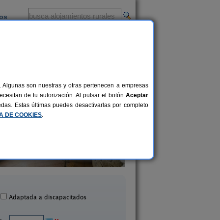
ios
-
al. Algunas son nuestras y otras pertenecen a empresas
cesitan de tu autorización. Al pulsar el botón
Aceptar
uedas. Estas últimas puedes desactivarlas por completo
CA DE COOKIES
.
La Casa de Camponubes
Casa La Monter
6-10 pers.
20 €
Campo Nubes (Córdoba)
El Alcornocal (Córdo
desde
Adaptada a discapacitados