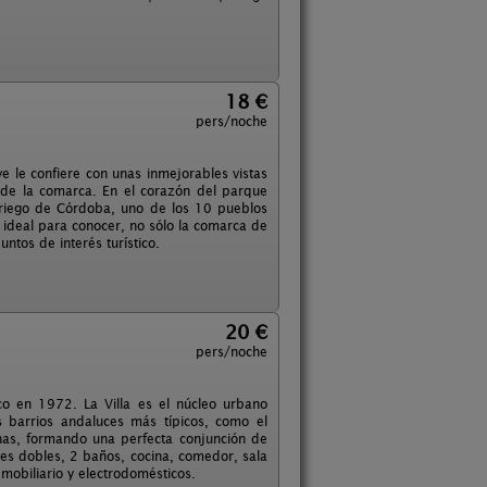
18 €
pers/noche
ve le confiere con unas inmejorables vistas
la de la comarca. En el corazón del parque
 Priego de Córdoba, uno de los 10 pueblos
a ideal para conocer, no sólo la comarca de
ntos de interés turístico.
20 €
pers/noche
ico en 1972. La Villa es el núcleo urbano
s barrios andaluces más típicos, como el
chas, formando una perfecta conjunción de
ones dobles, 2 baños, cocina, comedor, sala
mobiliario y electrodomésticos.