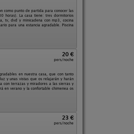
ión como punto de partida para conocer las
0 horas). La casa tiene: tres dormitorios
a, tv, dvd y minicadena con mp3, cocina
ario para una estancia agradable. Piscina
20 €
pers/noche
gradables en nuestra casa, que con tanto
uz y unas vistas que os relajarán y harán
nta con terrazas y miradores a las sierras y
rá en verano y la confortable chimenea os
23 €
pers/noche