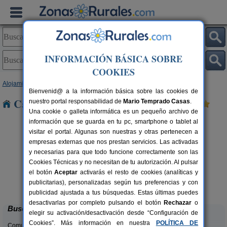
INFORMACIÓN BÁSICA SOBRE
COOKIES
Alojamientos
>
Castilla-La Mancha
>
Cuenca
> Vellisca
Bienvenid@ a la información básica sobre las cookies de
Casas Rurales cerca de Vellisca
nuestro portal responsabilidad de
Mario Temprado Casas
.
Una cookie o galleta informática es un pequeño archivo de
información que se guarda en tu pc, smartphone o tablet al
visitar el portal. Algunas son nuestras y otras pertenecen a
empresas externas que nos prestan servicios. Las activadas
y necesarias para que todo funcione correctamente son las
Cookies Técnicas y no necesitan de tu autorización. Al pulsar
el botón
Aceptar
activarás el resto de cookies (analíticas y
Casas Rurales El Pinar
rs.
10-20+6 pers.
publicitarias), personalizadas según tus preferencias y con
 €
40 €
El Picazo (Cuenca)
desde
publicidad ajustada a tus búsquedas. Estas últimas puedes
desactivarlas por completo pulsando el botón
Rechazar
o
Buscar
elegir su activación/desactivación desde “Configuración de
Cookies”. Más información en nuestra
POLÍTICA DE
Comunidades: