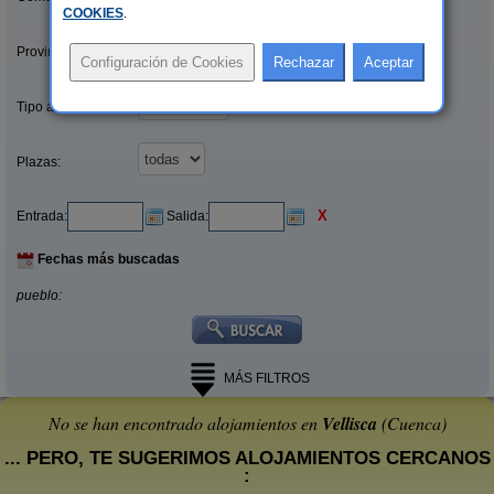
COOKIES
.
Provincias/Islas:
Tipo alquiler:
Plazas:
X
Entrada:
Salida:
Fechas más buscadas
pueblo:
MÁS FILTROS
No se han encontrado alojamientos en
Vellisca
(Cuenca)
... PERO, TE SUGERIMOS ALOJAMIENTOS CERCANOS
: