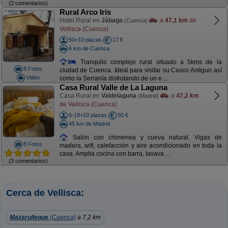
(2 comentarios)
Rural Arco Iris
Hotel Rural en
Jábaga
a
47,1 km
de
(Cuenca)
Vellisca (Cuenca)
50+10 plazas
17 €
6 km de Cuenca
Tranquilo complejo rural situado a 5kms de la
8 Fotos
ciudad de Cuenca. Ideal para visitar su Casco Antiguo así
Video
como la Serranía disfrutando de un e ...
Casa Rural Valle de La Laguna
Casa Rural en
Valdelaguna
a
47,2 km
(Madrid)
de Vellisca (Cuenca)
6-18+10 plazas
50 €
45 km de Madrid
Salón con chimenea y cueva natural. Vigas de
8 Fotos
madera, wifi, calefacción y aire acondicionado en toda la
casa. Amplia cocina con barra, lavava ...
(3 comentarios)
Cerca de Vellisca:
Mazarulleque
(Cuenca)
a 7,2 km