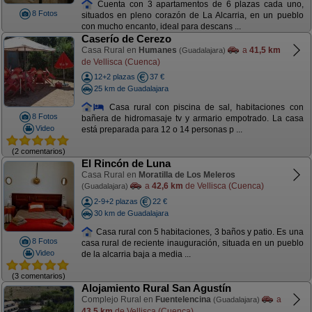
Cuenta con 3 apartamentos de 6 plazas cada uno,
8 Fotos
situados en pleno corazón de La Alcarria, en un pueblo
con mucho encanto, ideal para descans ...
Caserío de Cerezo
Casa Rural en
Humanes
a
41,5 km
(Guadalajara)
de Vellisca (Cuenca)
12+2 plazas
37 €
25 km de Guadalajara
Casa rural con piscina de sal, habitaciones con
8 Fotos
bañera de hidromasaje tv y armario empotrado. La casa
Video
está preparada para 12 o 14 personas p ...
(2 comentarios)
El Rincón de Luna
Casa Rural en
Moratilla de Los Meleros
a
42,6 km
de Vellisca (Cuenca)
(Guadalajara)
2-9+2 plazas
22 €
30 km de Guadalajara
Casa rural con 5 habitaciones, 3 baños y patio. Es una
8 Fotos
casa rural de reciente inauguración, situada en un pueblo
Video
de la alcarria baja a media ...
(3 comentarios)
Alojamiento Rural San Agustín
Complejo Rural en
Fuentelencina
a
(Guadalajara)
43,5 km
de Vellisca (Cuenca)