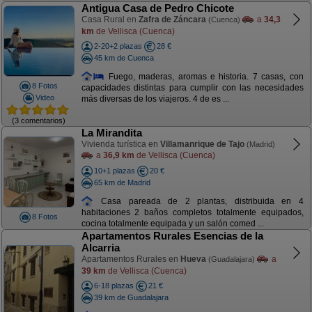
Antigua Casa de Pedro Chicote
Casa Rural en
Zafra de Záncara
a
34,3
(Cuenca)
km
de Vellisca (Cuenca)
2-20+2 plazas
28 €
45 km de Cuenca
Fuego, maderas, aromas e historia. 7 casas, con
8 Fotos
capacidades distintas para cumplir con las necesidades
Video
más diversas de los viajeros. 4 de es ...
(3 comentarios)
La Mirandita
Vivienda turística en
Villamanrique de Tajo
(Madrid)
a
36,9 km
de Vellisca (Cuenca)
10+1 plazas
20 €
65 km de Madrid
Casa pareada de 2 plantas, distribuida en 4
habitaciones 2 baños completos totalmente equipados,
8 Fotos
cocina totalmente equipada y un salón comed ...
Apartamentos Rurales Esencias de la
Alcarria
Apartamentos Rurales en
Hueva
a
(Guadalajara)
39 km
de Vellisca (Cuenca)
6-18 plazas
21 €
39 km de Guadalajara