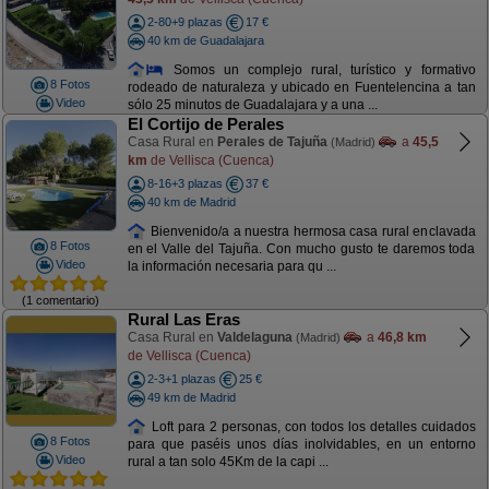
2-80+9 plazas
17 €
40 km de Guadalajara
Somos un complejo rural, turístico y formativo
8 Fotos
rodeado de naturaleza y ubicado en Fuentelencina a tan
Video
sólo 25 minutos de Guadalajara y a una ...
El Cortijo de Perales
Casa Rural en
Perales de Tajuña
a
45,5
(Madrid)
km
de Vellisca (Cuenca)
8-16+3 plazas
37 €
40 km de Madrid
Bienvenido/a a nuestra hermosa casa rural enclavada
8 Fotos
en el Valle del Tajuña. Con mucho gusto te daremos toda
Video
la información necesaria para qu ...
(1 comentario)
Rural Las Eras
Casa Rural en
Valdelaguna
a
46,8 km
(Madrid)
de Vellisca (Cuenca)
2-3+1 plazas
25 €
49 km de Madrid
Loft para 2 personas, con todos los detalles cuidados
8 Fotos
para que paséis unos días inolvidables, en un entorno
Video
rural a tan solo 45Km de la capi ...