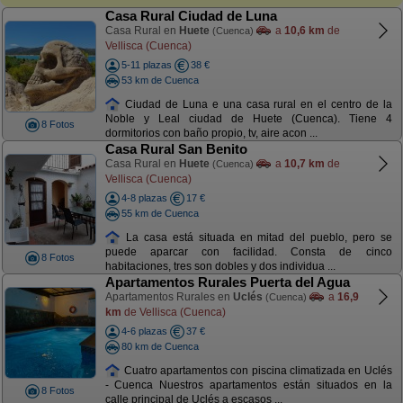
Casa Rural Ciudad de Luna
Casa Rural en
Huete
a
10,6 km
de
(Cuenca)
Vellisca (Cuenca)
5-11 plazas
38 €
53 km de Cuenca
Ciudad de Luna e una casa rural en el centro de la
Noble y Leal ciudad de Huete (Cuenca). Tiene 4
8 Fotos
dormitorios con baño propio, tv, aire acon ...
Casa Rural San Benito
Casa Rural en
Huete
a
10,7 km
de
(Cuenca)
Vellisca (Cuenca)
4-8 plazas
17 €
55 km de Cuenca
La casa está situada en mitad del pueblo, pero se
puede aparcar con facilidad. Consta de cinco
8 Fotos
habitaciones, tres son dobles y dos individua ...
Apartamentos Rurales Puerta del Agua
Apartamentos Rurales en
Uclés
a
16,9
(Cuenca)
km
de Vellisca (Cuenca)
4-6 plazas
37 €
80 km de Cuenca
Cuatro apartamentos con piscina climatizada en Uclés
- Cuenca Nuestros apartamentos están situados en la
8 Fotos
calle principal de Uclés a escasos ...