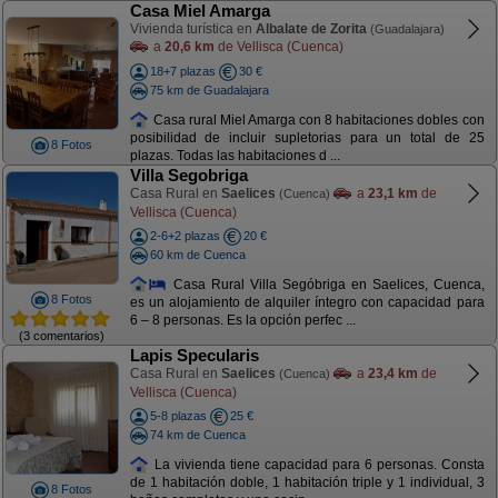
Casa Miel Amarga
Vivienda turística en
Albalate de Zorita
(Guadalajara)
a
20,6 km
de Vellisca (Cuenca)
18+7 plazas
30 €
75 km de Guadalajara
Casa rural Miel Amarga con 8 habitaciones dobles con
posibilidad de incluir supletorias para un total de 25
8 Fotos
plazas. Todas las habitaciones d ...
Villa Segobriga
Casa Rural en
Saelices
a
23,1 km
de
(Cuenca)
Vellisca (Cuenca)
2-6+2 plazas
20 €
60 km de Cuenca
Casa Rural Villa Segóbriga en Saelices, Cuenca,
8 Fotos
es un alojamiento de alquiler íntegro con capacidad para
6 – 8 personas. Es la opción perfec ...
(3 comentarios)
Lapis Specularis
Casa Rural en
Saelices
a
23,4 km
de
(Cuenca)
Vellisca (Cuenca)
5-8 plazas
25 €
74 km de Cuenca
La vivienda tiene capacidad para 6 personas. Consta
de 1 habitación doble, 1 habitación triple y 1 individual, 3
8 Fotos