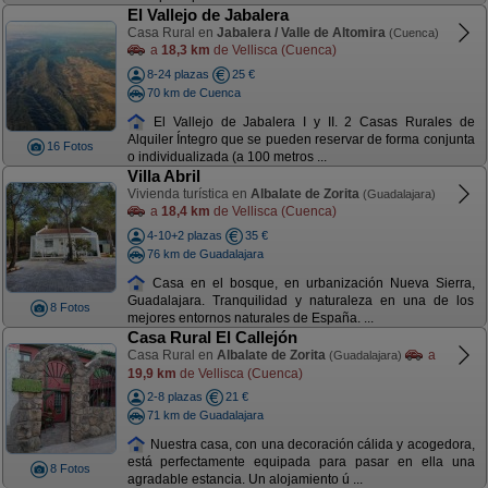
El Vallejo de Jabalera
Casa Rural en
Jabalera / Valle de Altomira
(Cuenca)
a
18,3 km
de Vellisca (Cuenca)
8-24 plazas
25 €
70 km de Cuenca
El Vallejo de Jabalera I y II. 2 Casas Rurales de
Alquiler Íntegro que se pueden reservar de forma conjunta
16 Fotos
o individualizada (a 100 metros ...
Villa Abril
Vivienda turística en
Albalate de Zorita
(Guadalajara)
a
18,4 km
de Vellisca (Cuenca)
4-10+2 plazas
35 €
76 km de Guadalajara
Casa en el bosque, en urbanización Nueva Sierra,
Guadalajara. Tranquilidad y naturaleza en una de los
8 Fotos
mejores entornos naturales de España. ...
Casa Rural El Callejón
Casa Rural en
Albalate de Zorita
a
(Guadalajara)
19,9 km
de Vellisca (Cuenca)
2-8 plazas
21 €
71 km de Guadalajara
Nuestra casa, con una decoración cálida y acogedora,
está perfectamente equipada para pasar en ella una
8 Fotos
agradable estancia. Un alojamiento ú ...