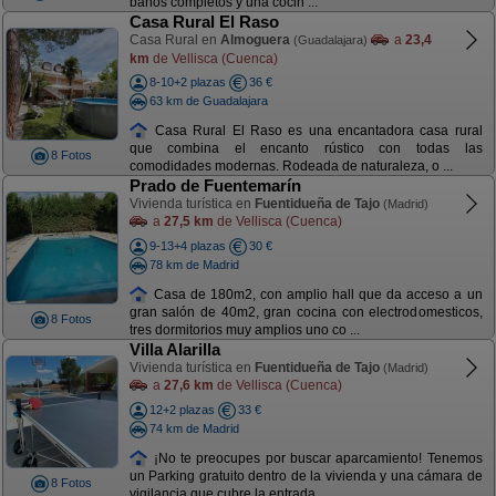
baños completos y una cocin ...
Casa Rural El Raso
Casa Rural en
Almoguera
a
23,4
(Guadalajara)
km
de Vellisca (Cuenca)
8-10+2 plazas
36 €
63 km de Guadalajara
Casa Rural El Raso es una encantadora casa rural
que combina el encanto rústico con todas las
8 Fotos
comodidades modernas. Rodeada de naturaleza, o ...
Prado de Fuentemarín
Vivienda turística en
Fuentidueña de Tajo
(Madrid)
a
27,5 km
de Vellisca (Cuenca)
9-13+4 plazas
30 €
78 km de Madrid
Casa de 180m2, con amplio hall que da acceso a un
gran salón de 40m2, gran cocina con electrodomesticos,
8 Fotos
tres dormitorios muy amplios uno co ...
Villa Alarilla
Vivienda turística en
Fuentidueña de Tajo
(Madrid)
a
27,6 km
de Vellisca (Cuenca)
12+2 plazas
33 €
74 km de Madrid
¡No te preocupes por buscar aparcamiento! Tenemos
un Parking gratuito dentro de la vivienda y una cámara de
8 Fotos
vigilancia que cubre la entrada ...