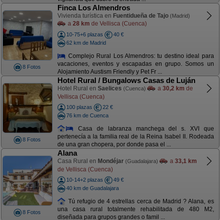
Finca Los Almendros
Vivienda turística en
Fuentidueña de Tajo
(Madrid)
a
28 km
de Vellisca (Cuenca)
10-75+6 plazas
40 €
62 km de Madrid
Complejo Rural Los Almendros: tu destino ideal para
vacaciones, eventos y escapadas en grupo. Somos un
8 Fotos
Alojamiento Austism Friendly y Pet Fr ...
Hotel Rural / Bungalows Casas de Luján
Hotel Rural en
Saelices
a
30,2 km
de
(Cuenca)
Vellisca (Cuenca)
100 plazas
22 €
76 km de Cuenca
Casa de labranza manchega del s. XVI que
pertenecía a la familia real de la Reina Isabel II. Rodeada
8 Fotos
de una gran chopera, por donde pasa el ...
Alana
Casa Rural en
Mondéjar
a
33,1 km
(Guadalajara)
de Vellisca (Cuenca)
10-14+2 plazas
49 €
40 km de Guadalajara
Tú refugio de 4 estrellas cerca de Madrid ? Alana, es
una casa rural totalmente rehabilitada de 480 M2,
8 Fotos
diseñada para grupos grandes o famil ...