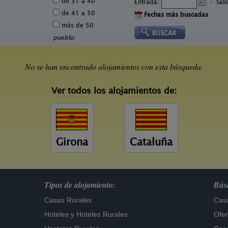
de 31 a 40
Entrada:
-
Sal
de 41 a 50
Fechas más buscadas
más de 50
pueblo:
No se han encontrado alojamientos con esta búsqueda.
Ver todos los alojamientos de:
Girona
Cataluña
Tipos de alojamiento:
Búsq
Casas Rurales
Casa
Hoteles
y
Hoteles Rurales
Ofer