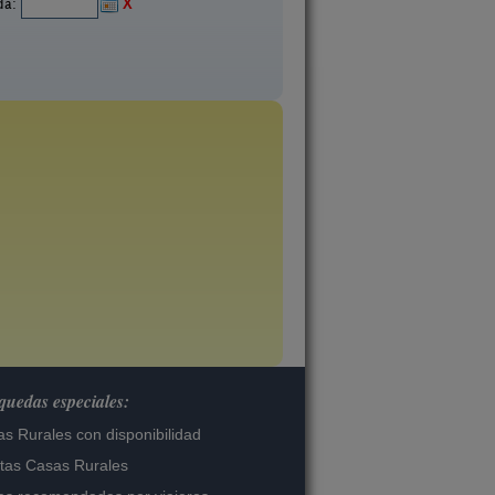
ida:
X
uedas especiales:
s Rurales con disponibilidad
tas Casas Rurales