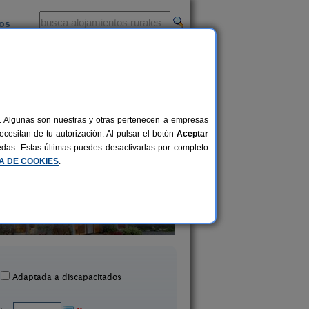
ios
-
al. Algunas son nuestras y otras pertenecen a empresas
cesitan de tu autorización. Al pulsar el botón
Aceptar
uedas. Estas últimas puedes desactivarlas por completo
CA DE COOKIES
.
Mas Torrencito
Masia Can Prim
20 pers.
50 €
arets d´Empordà (Girona)
Les Preses (Girona
desde
Adaptada a discapacitados