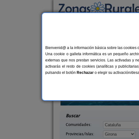
Busca por alojamiento
Alojamientos
>
Cataluña
>
Girona
Casas Rurales en Gi
Bienvenid@ a la información básica sobre las cookies 
Una cookie o galleta informática es un pequeño archiv
externas que nos prestan servicios. Las activadas y n
activarás el resto de cookies (analíticas y publicita
pulsando el botón
Rechazar
o elegir su activación/de
n Xargay
Mas Ca La Coixa - El Fogatge
12-20 pers.
4-
40 €
ona)
Tortellà (Girona)
desde
desd
Buscar
Comunidades:
Provincias/Islas: