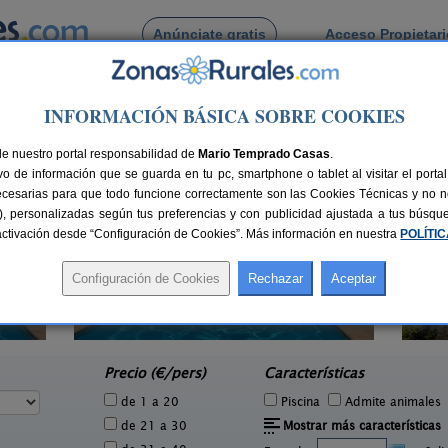
Anúnciate gratis
Acceso Propietar
Busca por pueblo
INFORMACIÓN BÁSICA SOBRE COOKIES
rona
de nuestro portal responsabilidad de
Mario Temprado Casas
.
o de información que se guarda en tu pc, smartphone o tablet al visitar el port
ecesarias para que todo funcione correctamente son las Cookies Técnicas y no ne
rias), personalizadas según tus preferencias y con publicidad ajustada a tus búsq
sactivación desde “Configuración de Cookies”. Más información en nuestra
POLÍTI
Mas Ca La Coixa - L´Ull de Buda
8 pers.
2-4 pers.
32 €
33 €
Tortellà (Girona)
P
e
desde
Precio (€/pers)
Características
de 1 a 20
Piscina
Admite animales
de 21 a 30
Mostrar más características