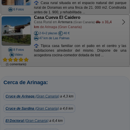
Casa rural situada en el espacio natural del parque
rural de Doramas en una finca de 21. 000 m2. Construida
6 Fotos
antes de 1. 900, y rehabilitada ...
Casa Cueva El Caidero
Casa Rural en
Artenara
a
31,4
(Gran Canaria)
km
de Arinaga (Gran Canaria)
2-6+2 plazas
40 €
47 km de Las Palmas
Típica casa familiar con el patio en el centro y las
8 Fotos
habitaciones alrededor del mismo. Dispone de una
Video
acogedora cocina-comedor dotada de tod ...
(1 comentario)
Cerca de Arinaga:
Cruce de Arinaga
(Gran Canaria)
a 4,3 km
Cruce de Sardina
(Gran Canaria)
a 4,6 km
El Doctoral
(Gran Canaria)
a 6,4 km