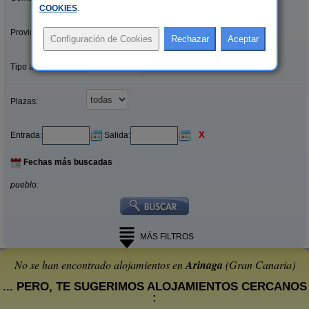
COOKIES
.
Provincias/Islas:
Tipo alquiler:
Plazas:
X
Entrada:
Salida:
Fechas más buscadas
pueblo:
MÁS FILTROS
No se han encontrado alojamientos en
Arinaga
(Gran Canaria)
... PERO, TE SUGERIMOS ALOJAMIENTOS CERCANOS
: