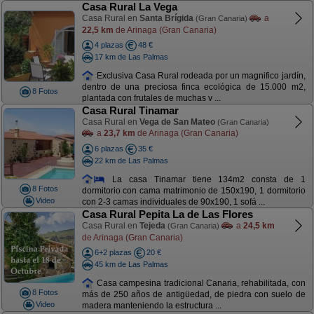
Casa Rural La Vega
Casa Rural en
Santa Brígida
a
(Gran Canaria)
22,5 km
de Arinaga (Gran Canaria)
4 plazas
48 €
17 km de Las Palmas
Exclusiva Casa Rural rodeada por un magnifico jardín,
dentro de una preciosa finca ecológica de 15.000 m2,
8 Fotos
plantada con frutales de muchas v ...
Casa Rural Tinamar
Casa Rural en
Vega de San Mateo
(Gran Canaria)
a
23,7 km
de Arinaga (Gran Canaria)
6 plazas
35 €
22 km de Las Palmas
La casa Tinamar tiene 134m2 consta de 1
8 Fotos
dormitorio con cama matrimonio de 150x190, 1 dormitorio
Video
con 2-3 camas individuales de 90x190, 1 sofá ...
Casa Rural Pepita La de Las Flores
Casa Rural en
Tejeda
a
24,5 km
(Gran Canaria)
de Arinaga (Gran Canaria)
6+2 plazas
20 €
45 km de Las Palmas
Casa campesina tradicional Canaria, rehabilitada, con
8 Fotos
más de 250 años de antigüedad, de piedra con suelo de
Video
madera manteniendo la estructura ...