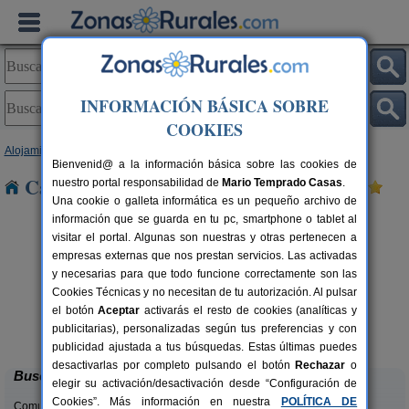
INFORMACIÓN BÁSICA SOBRE
COOKIES
Alojamientos
>
Canarias
>
Las Palmas
>
Gran Canaria
> Arinaga
Bienvenid@ a la información básica sobre las cookies de
Casas Rurales cerca de Arinaga
nuestro portal responsabilidad de
Mario Temprado Casas
.
Una cookie o galleta informática es un pequeño archivo de
información que se guarda en tu pc, smartphone o tablet al
visitar el portal. Algunas son nuestras y otras pertenecen a
empresas externas que nos prestan servicios. Las activadas
y necesarias para que todo funcione correctamente son las
Cookies Técnicas y no necesitan de tu autorización. Al pulsar
el botón
Aceptar
activarás el resto de cookies (analíticas y
Casa El Granero
rs.
2 pers.
publicitarias), personalizadas según tus preferencias y con
 €
23 €
Aguimes (Gran Canaria)
desde
publicidad ajustada a tus búsquedas. Estas últimas puedes
desactivarlas por completo pulsando el botón
Rechazar
o
Buscar
elegir su activación/desactivación desde “Configuración de
Cookies”. Más información en nuestra
POLÍTICA DE
Comunidades: