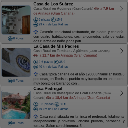
Casa de Los Suárez
Casa Rural en
Agüimes
a
7,9 km
(Gran Canaria)
de Arinaga (Gran Canaria)
6 plazas
15 €
29 km de Las Palmas
Caserón tradicional restaurado, de piedra y cantería,
con cuatro habitaciones, cocina–comedor, sala de estar,
8 Fotos
dos cuartos de baño y dos pati ...
La Casa de Mis Padres
Casa Rural en
Temisas / Agüimes
(Gran Canaria)
a
12,7 km
de Arinaga (Gran Canaria)
2-6 plazas
35 €
40 km de Las Palmas
Casa tipica canaria de el año 1900, unifamiliar, hasta 6
personas, en Temisas, pueblo muy tranquilo en un entorno
8 Fotos
muy bonito de barranco con ...
Casa Pedregal
Casa Rural en
Valsequillo de Gran Canaria
(Gran
a
18,4 km
de Arinaga (Gran Canaria)
Canaria)
6+1 plazas
80 €
49 km de Las Palmas
Casa rural situada en la finca el pedregal, totalmente
independiente y privativa. Piscina privada, barbacoa y
8 Fotos
terraza. Salón con chimenea. 3 ...