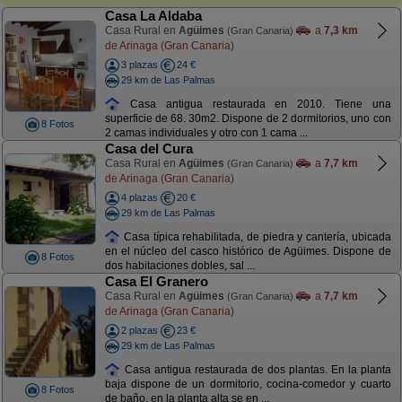
Casa La Aldaba
Casa Rural en
Agüimes
a
7,3 km
(Gran Canaria)
de Arinaga (Gran Canaria)
3 plazas
24 €
29 km de Las Palmas
Casa antigua restaurada en 2010. Tiene una
superficie de 68. 30m2. Dispone de 2 dormitorios, uno con
8 Fotos
2 camas individuales y otro con 1 cama ...
Casa del Cura
Casa Rural en
Agüimes
a
7,7 km
(Gran Canaria)
de Arinaga (Gran Canaria)
4 plazas
20 €
29 km de Las Palmas
Casa típica rehabilitada, de piedra y cantería, ubicada
en el núcleo del casco histórico de Agüimes. Dispone de
8 Fotos
dos habitaciones dobles, sal ...
Casa El Granero
Casa Rural en
Agüimes
a
7,7 km
(Gran Canaria)
de Arinaga (Gran Canaria)
2 plazas
23 €
29 km de Las Palmas
Casa antigua restaurada de dos plantas. En la planta
baja dispone de un dormitorio, cocina-comedor y cuarto
8 Fotos
de baño, en la planta alta se en ...