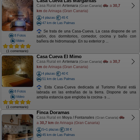
Casa Cueva Las Margaritas
Casa Rural en
Artenara
a
30,7
(Gran Canaria)
km
de Arinaga (Gran Canaria)
4 plazas
45 €
47 km de Las Palmas
Se trata de una Casa-Cueva. La casa dispone de un
8 Fotos
salón, dos dormitorios, comedor, cocina y baño con
Video
bañera de hidromasaje. En su exterior p ...
(1 comentario)
Casa Cueva El Mimo
Casa Rural en
Artenara
a
30,7
(Gran Canaria)
km
de Arinaga (Gran Canaria)
4 plazas
40 €
51 km de Las Palmas
Esta Casa-Cueva dedicada al Turismo Rural está
8 Fotos
labrada en las entrañas de la tierra. Dispone de una
Video
amplia estancia que engloba la cocina- s ...
(1 comentario)
Finca Doramas
Casa Rural en
Moya / Fontanales
(Gran Canaria)
a
30,7 km
de Arinaga (Gran Canaria)
5+1 plazas
38 €
45 km de Las Palmas