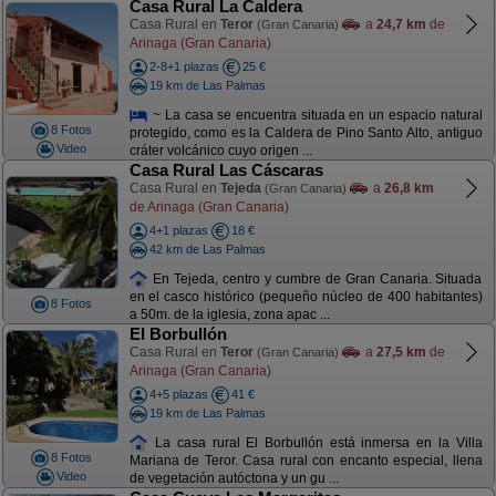
Casa Rural La Caldera
Casa Rural en
Teror
a
24,7 km
de
(Gran Canaria)
Arinaga (Gran Canaria)
2-8+1 plazas
25 €
19 km de Las Palmas
~ La casa se encuentra situada en un espacio natural
8 Fotos
protegido, como es la Caldera de Pino Santo Alto, antiguo
Video
cráter volcánico cuyo origen ...
Casa Rural Las Cáscaras
Casa Rural en
Tejeda
a
26,8 km
(Gran Canaria)
de Arinaga (Gran Canaria)
4+1 plazas
18 €
42 km de Las Palmas
En Tejeda, centro y cumbre de Gran Canaria. Situada
en el casco histórico (pequeño núcleo de 400 habitantes)
8 Fotos
a 50m. de la iglesia, zona apac ...
El Borbullón
Casa Rural en
Teror
a
27,5 km
de
(Gran Canaria)
Arinaga (Gran Canaria)
4+5 plazas
41 €
19 km de Las Palmas
La casa rural El Borbullón está inmersa en la Villa
8 Fotos
Mariana de Teror. Casa rural con encanto especial, llena
Video
de vegetación autóctona y un gu ...