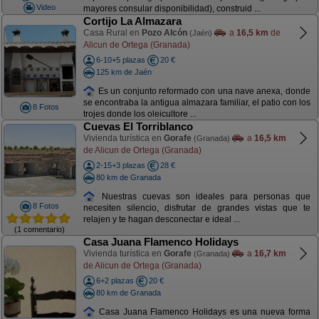
Video
mayores consular disponibilidad), construid ...
Cortijo La Almazara
Casa Rural en
Pozo Alcón
a
16,5 km
de
(Jaén)
Alicun de Ortega (Granada)
6-10+5 plazas
20 €
125 km de Jaén
Es un conjunto reformado con una nave anexa, donde
se encontraba la antigua almazara familiar, el patio con los
8 Fotos
trojes donde los oleicultore ...
Cuevas El Torriblanco
Vivienda turística en
Gorafe
a
16,5 km
(Granada)
de Alicun de Ortega (Granada)
2-15+3 plazas
28 €
80 km de Granada
Nuestras cuevas son ideales para personas que
8 Fotos
necesiten silencio, disfrutar de grandes vistas que te
relajen y te hagan desconectar e ideal ...
(1 comentario)
Casa Juana Flamenco Holidays
Vivienda turística en
Gorafe
a
16,7 km
(Granada)
de Alicun de Ortega (Granada)
6+2 plazas
20 €
80 km de Granada
Casa Juana Flamenco Holidays es una nueva forma