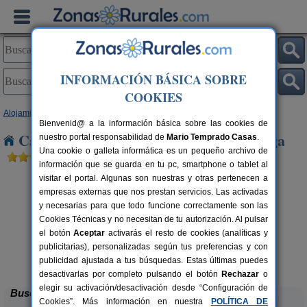
INFORMACIÓN BÁSICA SOBRE
COOKIES
Alojamientos
>
Andalucía
>
Granada
> Alicun de Ortega
Bienvenid@ a la información básica sobre las cookies de
Casas Rurales cerca de Alicun de Ortega
nuestro portal responsabilidad de
Mario Temprado Casas
.
Una cookie o galleta informática es un pequeño archivo de
información que se guarda en tu pc, smartphone o tablet al
visitar el portal. Algunas son nuestras y otras pertenecen a
empresas externas que nos prestan servicios. Las activadas
y necesarias para que todo funcione correctamente son las
Cookies Técnicas y no necesitan de tu autorización. Al pulsar
el botón
Aceptar
activarás el resto de cookies (analíticas y
publicitarias), personalizadas según tus preferencias y con
Complejo Rural Balcón de Valor
rs.
2-44+16 pers.
 €
28 €
publicidad ajustada a tus búsquedas. Estas últimas puedes
Válor (Granada)
desde
desactivarlas por completo pulsando el botón
Rechazar
o
elegir su activación/desactivación desde “Configuración de
Buscar
Cookies”. Más información en nuestra
POLÍTICA DE