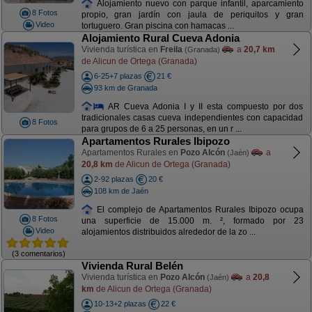
Alojamiento nuevo con parque infantil, aparcamiento
8 Fotos
propio, gran jardín con jaula de periquitos y gran
Video
tortuguero. Gran piscina con hamacas ...
Alojamiento Rural Cueva Adonia
Vivienda turística en
Freila
a
20,7 km
(Granada)
de Alicun de Ortega (Granada)
6-25+7 plazas
21 €
93 km de Granada
AR Cueva Adonia I y II esta compuesto por dos
tradicionales casas cueva independientes con capacidad
8 Fotos
para grupos de 6 a 25 personas, en un r ...
Apartamentos Rurales Ibipozo
Apartamentos Rurales en
Pozo Alcón
a
(Jaén)
20,8 km
de Alicun de Ortega (Granada)
2-92 plazas
20 €
108 km de Jaén
El complejo de Apartamentos Rurales Ibipozo ocupa
8 Fotos
una superficie de 15.000 m. ², formado por 23
Video
alojamientos distribuidos alrededor de la zo ...
(3 comentarios)
Vivienda Rural Belén
Vivienda turística en
Pozo Alcón
a
20,8
(Jaén)
km
de Alicun de Ortega (Granada)
10-13+2 plazas
22 €