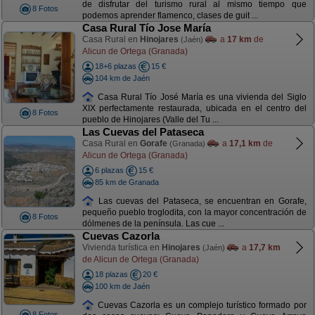
de disfrutar del turismo rural al mismo tiempo que
8 Fotos
podemos aprender flamenco, clases de guit ...
Casa Rural Tío Jose María
Casa Rural en
Hinojares
a
17 km
de
(Jaén)
Alicun de Ortega (Granada)
18+6 plazas
15 €
104 km de Jaén
Casa Rural Tío José María es una vivienda del Siglo
XIX perfectamente restaurada, ubicada en el centro del
8 Fotos
pueblo de Hinojares (Valle del Tu ...
Las Cuevas del Pataseca
Casa Rural en
Gorafe
a
17,1 km
de
(Granada)
Alicun de Ortega (Granada)
6 plazas
15 €
85 km de Granada
Las cuevas del Pataseca, se encuentran en Gorafe,
pequeño pueblo troglodita, con la mayor concentración de
8 Fotos
dólmenes de la península. Las cue ...
Cuevas Cazorla
Vivienda turística en
Hinojares
a
17,7 km
(Jaén)
de Alicun de Ortega (Granada)
18 plazas
20 €
100 km de Jaén
Cuevas Cazorla es un complejo turístico formado por
8 Fotos