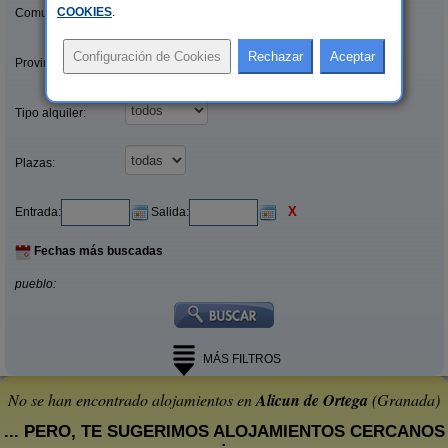
COOKIES
.
Comunidades:
Provincias/Islas:
Tipo alquiler:
Plazas:
X
Entrada:
Salida:
Fechas más buscadas
pueblo:
MÁS FILTROS
No se han encontrado alojamientos en
Alicun de Ortega
(Granada)
... PERO, TE SUGERIMOS ALOJAMIENTOS CERCANOS
: