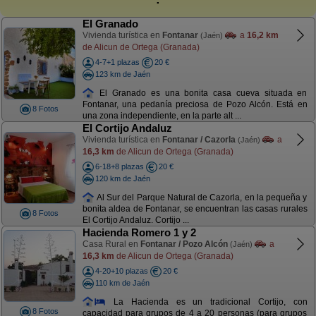
El Granado
Vivienda turística en
Fontanar
a
16,2 km
(Jaén)
de Alicun de Ortega (Granada)
4-7+1 plazas
20 €
123 km de Jaén
El Granado es una bonita casa cueva situada en
Fontanar, una pedanía preciosa de Pozo Alcón. Está en
8 Fotos
una zona independiente, en la parte alt ...
El Cortijo Andaluz
Vivienda turística en
Fontanar / Cazorla
a
(Jaén)
16,3 km
de Alicun de Ortega (Granada)
6-18+8 plazas
20 €
120 km de Jaén
Al Sur del Parque Natural de Cazorla, en la pequeña y
bonita aldea de Fontanar, se encuentran las casas rurales
8 Fotos
El Cortijo Andaluz. Cortijo ...
Hacienda Romero 1 y 2
Casa Rural en
Fontanar / Pozo Alcón
a
(Jaén)
16,3 km
de Alicun de Ortega (Granada)
4-20+10 plazas
20 €
110 km de Jaén
La Hacienda es un tradicional Cortijo, con
8 Fotos
capacidad para grupos de 4 a 20 personas (para grupos