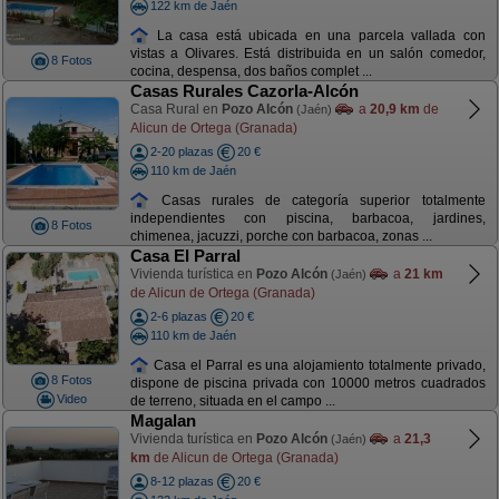
122 km de Jaén
La casa está ubicada en una parcela vallada con
vistas a Olivares. Está distribuida en un salón comedor,
8 Fotos
cocina, despensa, dos baños complet ...
Casas Rurales Cazorla-Alcón
Casa Rural en
Pozo Alcón
a
20,9 km
de
(Jaén)
Alicun de Ortega (Granada)
2-20 plazas
20 €
110 km de Jaén
Casas rurales de categoría superior totalmente
independientes con piscina, barbacoa, jardines,
8 Fotos
chimenea, jacuzzi, porche con barbacoa, zonas ...
Casa El Parral
Vivienda turística en
Pozo Alcón
a
21 km
(Jaén)
de Alicun de Ortega (Granada)
2-6 plazas
20 €
110 km de Jaén
Casa el Parral es una alojamiento totalmente privado,
8 Fotos
dispone de piscina privada con 10000 metros cuadrados
Video
de terreno, situada en el campo ...
Magalan
Vivienda turística en
Pozo Alcón
a
21,3
(Jaén)
km
de Alicun de Ortega (Granada)
8-12 plazas
20 €