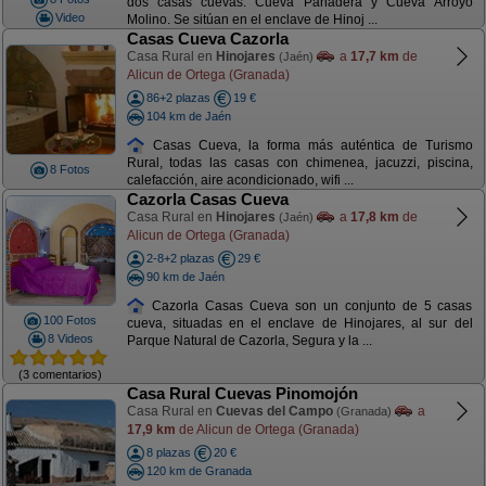
dos casas cuevas: Cueva Panadera y Cueva Arroyo
Video
Molino. Se sitúan en el enclave de Hinoj ...
Casas Cueva Cazorla
Casa Rural en
Hinojares
a
17,7 km
de
(Jaén)
Alicun de Ortega (Granada)
86+2 plazas
19 €
104 km de Jaén
Casas Cueva, la forma más auténtica de Turismo
Rural, todas las casas con chimenea, jacuzzi, piscina,
8 Fotos
calefacción, aire acondicionado, wifi ...
Cazorla Casas Cueva
Casa Rural en
Hinojares
a
17,8 km
de
(Jaén)
Alicun de Ortega (Granada)
2-8+2 plazas
29 €
90 km de Jaén
Cazorla Casas Cueva son un conjunto de 5 casas
100 Fotos
cueva, situadas en el enclave de Hinojares, al sur del
8 Videos
Parque Natural de Cazorla, Segura y la ...
(3 comentarios)
Casa Rural Cuevas Pinomojón
Casa Rural en
Cuevas del Campo
a
(Granada)
17,9 km
de Alicun de Ortega (Granada)
8 plazas
20 €
120 km de Granada