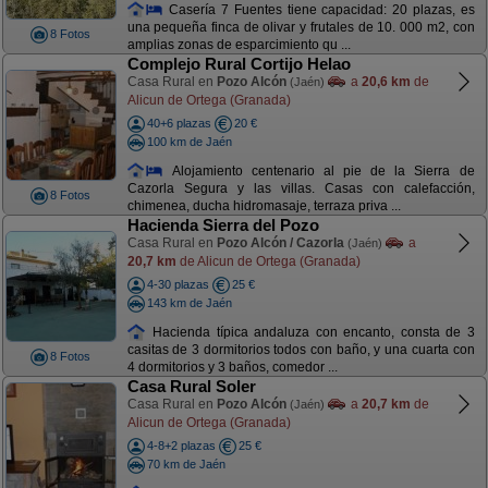
Casería 7 Fuentes tiene capacidad: 20 plazas, es
una pequeña finca de olivar y frutales de 10. 000 m2, con
8 Fotos
amplias zonas de esparcimiento qu ...
Complejo Rural Cortijo Helao
Casa Rural en
Pozo Alcón
a
20,6 km
de
(Jaén)
Alicun de Ortega (Granada)
40+6 plazas
20 €
100 km de Jaén
Alojamiento centenario al pie de la Sierra de
Cazorla Segura y las villas. Casas con calefacción,
8 Fotos
chimenea, ducha hidromasaje, terraza priva ...
Hacienda Sierra del Pozo
Casa Rural en
Pozo Alcón / Cazorla
a
(Jaén)
20,7 km
de Alicun de Ortega (Granada)
4-30 plazas
25 €
143 km de Jaén
Hacienda típica andaluza con encanto, consta de 3
casitas de 3 dormitorios todos con baño, y una cuarta con
8 Fotos
4 dormitorios y 3 baños, comedor ...
Casa Rural Soler
Casa Rural en
Pozo Alcón
a
20,7 km
de
(Jaén)
Alicun de Ortega (Granada)
4-8+2 plazas
25 €
70 km de Jaén