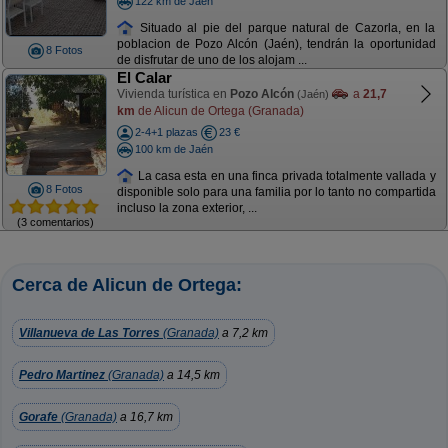
122 km de Jaén
Situado al pie del parque natural de Cazorla, en la
poblacion de Pozo Alcón (Jaén), tendrán la oportunidad
8 Fotos
de disfrutar de uno de los alojam ...
El Calar
Vivienda turística en
Pozo Alcón
a
21,7
(Jaén)
km
de Alicun de Ortega (Granada)
2-4+1 plazas
23 €
100 km de Jaén
La casa esta en una finca privada totalmente vallada y
8 Fotos
disponible solo para una familia por lo tanto no compartida
incluso la zona exterior, ...
(3 comentarios)
Cerca de Alicun de Ortega:
Villanueva de Las Torres
(Granada)
a 7,2 km
Pedro Martinez
(Granada)
a 14,5 km
Gorafe
(Granada)
a 16,7 km