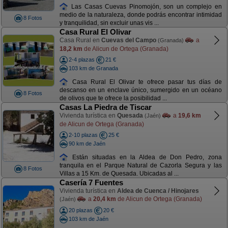
Las Casas Cuevas Pinomojón, son un complejo en
medio de la naturaleza, donde podrás encontrar intimidad
8 Fotos
y tranquilidad, sin excluir unas vis ...
Casa Rural El Olivar
Casa Rural en
Cuevas del Campo
a
(Granada)
18,2 km
de Alicun de Ortega (Granada)
2-4 plazas
21 €
103 km de Granada
Casa Rural El Olivar te ofrece pasar tus días de
descanso en un enclave único, sumergido en un océano
8 Fotos
de olivos que te ofrece la posibilidad ...
Casas La Piedra de Tiscar
Vivienda turística en
Quesada
a
19,6 km
(Jaén)
de Alicun de Ortega (Granada)
2-10 plazas
25 €
90 km de Jaén
Están situadas en la Aldea de Don Pedro, zona
tranquila en el Parque Natural de Cazorla Segura y las
8 Fotos
Villas a 15 Km. de Quesada. Ubicadas al ...
Casería 7 Fuentes
Vivienda turística en
Aldea de Cuenca / Hinojares
a
20,4 km
de Alicun de Ortega (Granada)
(Jaén)
20 plazas
20 €
103 km de Jaén