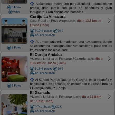
Alojamiento nuevo con parque infantil, aparcamiento
8 Fotos
propio, gran jardín con jaula de periquitos y gran
Video
tortuguero. Gran piscina con hamacas ...
Cortijo La Almazara
Casa Rural en
Pozo Alcón
a
13,5 km
de
(Jaén)
Huesa (Jaén)
6-10+5 plazas
20 €
125 km de Jaén
Es un conjunto reformado con una nave anexa, donde
se encontraba la antigua almazara familiar, el patio con los
8 Fotos
trojes donde los oleicultore ...
El Cortijo Andaluz
Vivienda turística en
Fontanar / Cazorla
a
(Jaén)
13,6 km
de Huesa (Jaén)
6-18+8 plazas
20 €
120 km de Jaén
Al Sur del Parque Natural de Cazorla, en la pequeña y
bonita aldea de Fontanar, se encuentran las casas rurales
8 Fotos
El Cortijo Andaluz. Cortijo ...
El Granado
Vivienda turística en
Fontanar
a
13,8 km
(Jaén)
de Huesa (Jaén)
4-7+1 plazas
20 €
123 km de Jaén