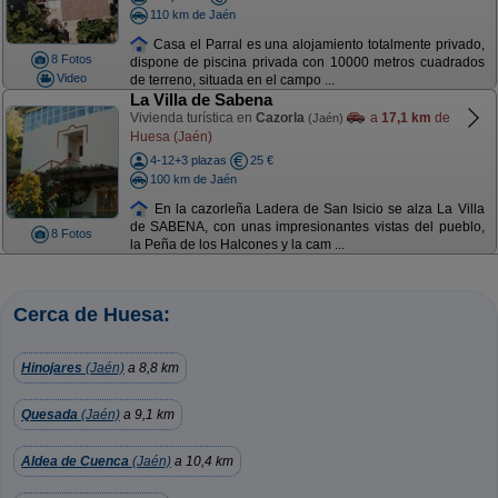
110 km de Jaén
Casa el Parral es una alojamiento totalmente privado,
8 Fotos
dispone de piscina privada con 10000 metros cuadrados
Video
de terreno, situada en el campo ...
La Villa de Sabena
Vivienda turística en
Cazorla
a
17,1 km
de
(Jaén)
Huesa (Jaén)
4-12+3 plazas
25 €
100 km de Jaén
En la cazorleña Ladera de San Isicio se alza La Villa
de SABENA, con unas impresionantes vistas del pueblo,
8 Fotos
la Peña de los Halcones y la cam ...
Cerca de Huesa:
Hinojares
(Jaén)
a 8,8 km
Quesada
(Jaén)
a 9,1 km
Aldea de Cuenca
(Jaén)
a 10,4 km