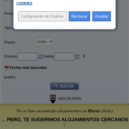
COOKIES
.
Provincias/Islas:
Tipo alquiler:
Plazas:
X
Entrada:
Salida:
Fechas más buscadas
pueblo:
MÁS FILTROS
No se han encontrado alojamientos en
Huesa
(Jaén)
... PERO, TE SUGERIMOS ALOJAMIENTOS CERCANOS
: