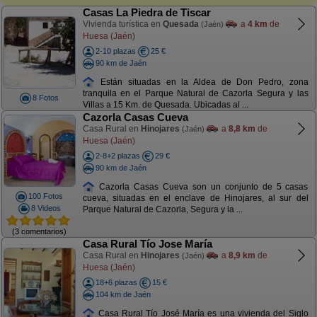
Casas La Piedra de Tiscar
Vivienda turística en
Quesada
a
4 km
de
(Jaén)
Huesa (Jaén)
2-10 plazas
25 €
90 km de Jaén
Están situadas en la Aldea de Don Pedro, zona
tranquila en el Parque Natural de Cazorla Segura y las
8 Fotos
Villas a 15 Km. de Quesada. Ubicadas al ...
Cazorla Casas Cueva
Casa Rural en
Hinojares
a
8,8 km
de
(Jaén)
Huesa (Jaén)
2-8+2 plazas
29 €
90 km de Jaén
Cazorla Casas Cueva son un conjunto de 5 casas
100 Fotos
cueva, situadas en el enclave de Hinojares, al sur del
8 Videos
Parque Natural de Cazorla, Segura y la ...
(3 comentarios)
Casa Rural Tío Jose María
Casa Rural en
Hinojares
a
8,9 km
de
(Jaén)
Huesa (Jaén)
18+6 plazas
15 €
104 km de Jaén
Casa Rural Tío José María es una vivienda del Siglo