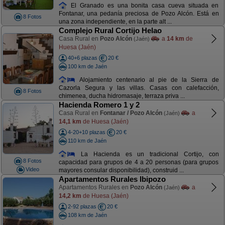
El Granado es una bonita casa cueva situada en
Fontanar, una pedanía preciosa de Pozo Alcón. Está en
8 Fotos
una zona independiente, en la parte alt ...
Complejo Rural Cortijo Helao
Casa Rural en
Pozo Alcón
a
14 km
de
(Jaén)
Huesa (Jaén)
40+6 plazas
20 €
100 km de Jaén
Alojamiento centenario al pie de la Sierra de
Cazorla Segura y las villas. Casas con calefacción,
8 Fotos
chimenea, ducha hidromasaje, terraza priva ...
Hacienda Romero 1 y 2
Casa Rural en
Fontanar / Pozo Alcón
a
(Jaén)
14,1 km
de Huesa (Jaén)
4-20+10 plazas
20 €
110 km de Jaén
La Hacienda es un tradicional Cortijo, con
8 Fotos
capacidad para grupos de 4 a 20 personas (para grupos
Video
mayores consular disponibilidad), construid ...
Apartamentos Rurales Ibipozo
Apartamentos Rurales en
Pozo Alcón
a
(Jaén)
14,2 km
de Huesa (Jaén)
2-92 plazas
20 €
108 km de Jaén