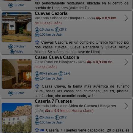
XIX perfectamente restaurada, ubicada en el centro del
8 Fotos
pueblo de Hinojares (Valle del Tu ...
Cuevas Cazorla
Vivienda turística en
Hinojares
a
8,9 km
(Jaén)
de Huesa (Jaén)
18 plazas
20 €
100 km de Jaén
Cuevas Cazorla es un complejo turístico formado por
8 Fotos
dos casas cuevas: Cueva Panadera y Cueva Arroyo
Video
Molino. Se sitúan en el enclave de Hinoj ...
Casas Cueva Cazorla
Casa Rural en
Hinojares
a
8,9 km
de
(Jaén)
Huesa (Jaén)
86+2 plazas
19 €
104 km de Jaén
Casas Cueva, la forma más auténtica de Turismo
Rural, todas las casas con chimenea, jacuzzi, piscina,
8 Fotos
calefacción, aire acondicionado, wifi ...
Casería 7 Fuentes
Vivienda turística en
Aldea de Cuenca / Hinojares
a
9,9 km
de Huesa (Jaén)
(Jaén)
20 plazas
20 €
103 km de Jaén
Casería 7 Fuentes tiene capacidad: 20 plazas, es