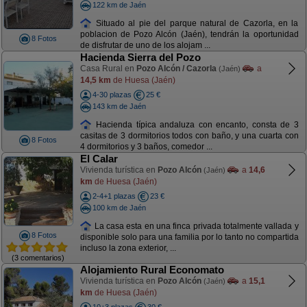
122 km de Jaén
Situado al pie del parque natural de Cazorla, en la
poblacion de Pozo Alcón (Jaén), tendrán la oportunidad
8 Fotos
de disfrutar de uno de los alojam ...
Hacienda Sierra del Pozo
Casa Rural en
Pozo Alcón / Cazorla
a
(Jaén)
14,5 km
de Huesa (Jaén)
4-30 plazas
25 €
143 km de Jaén
Hacienda típica andaluza con encanto, consta de 3
casitas de 3 dormitorios todos con baño, y una cuarta con
8 Fotos
4 dormitorios y 3 baños, comedor ...
El Calar
Vivienda turística en
Pozo Alcón
a
14,6
(Jaén)
km
de Huesa (Jaén)
2-4+1 plazas
23 €
100 km de Jaén
La casa esta en una finca privada totalmente vallada y
8 Fotos
disponible solo para una familia por lo tanto no compartida
incluso la zona exterior, ...
(3 comentarios)
Alojamiento Rural Economato
Vivienda turística en
Pozo Alcón
a
15,1
(Jaén)
km
de Huesa (Jaén)