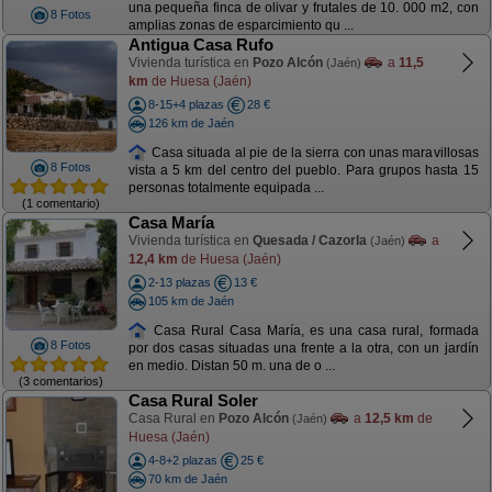
una pequeña finca de olivar y frutales de 10. 000 m2, con
8 Fotos
amplias zonas de esparcimiento qu ...
Antigua Casa Rufo
Vivienda turística en
Pozo Alcón
a
11,5
(Jaén)
km
de Huesa (Jaén)
8-15+4 plazas
28 €
126 km de Jaén
Casa situada al pie de la sierra con unas maravillosas
8 Fotos
vista a 5 km del centro del pueblo. Para grupos hasta 15
personas totalmente equipada ...
(1 comentario)
Casa María
Vivienda turística en
Quesada / Cazorla
a
(Jaén)
12,4 km
de Huesa (Jaén)
2-13 plazas
13 €
105 km de Jaén
Casa Rural Casa María, es una casa rural, formada
8 Fotos
por dos casas situadas una frente a la otra, con un jardín
en medio. Distan 50 m. una de o ...
(3 comentarios)
Casa Rural Soler
Casa Rural en
Pozo Alcón
a
12,5 km
de
(Jaén)
Huesa (Jaén)
4-8+2 plazas
25 €
70 km de Jaén