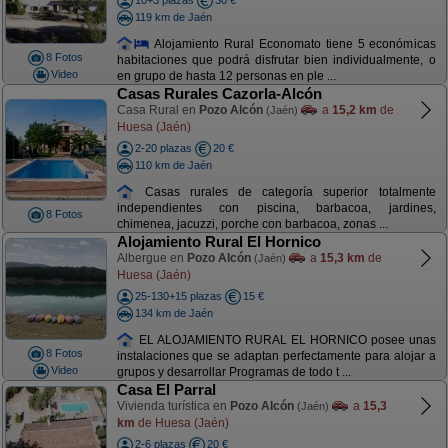
10+3 plazas
30 €
119 km de Jaén
Alojamiento Rural Economato tiene 5 económicas
8 Fotos
habitaciones que podrá disfrutar bien individualmente, o
Video
en grupo de hasta 12 personas en ple ...
Casas Rurales Cazorla-Alcón
Casa Rural en
Pozo Alcón
a
15,2 km
de
(Jaén)
Huesa (Jaén)
2-20 plazas
20 €
110 km de Jaén
Casas rurales de categoría superior totalmente
independientes con piscina, barbacoa, jardines,
8 Fotos
chimenea, jacuzzi, porche con barbacoa, zonas ...
Alojamiento Rural El Hornico
Albergue en
Pozo Alcón
a
15,3 km
de
(Jaén)
Huesa (Jaén)
25-130+15 plazas
15 €
134 km de Jaén
EL ALOJAMIENTO RURAL EL HORNICO posee unas
8 Fotos
instalaciones que se adaptan perfectamente para alojar a
Video
grupos y desarrollar Programas de todo t ...
Casa El Parral
Vivienda turística en
Pozo Alcón
a
15,3
(Jaén)
km
de Huesa (Jaén)
2-6 plazas
20 €