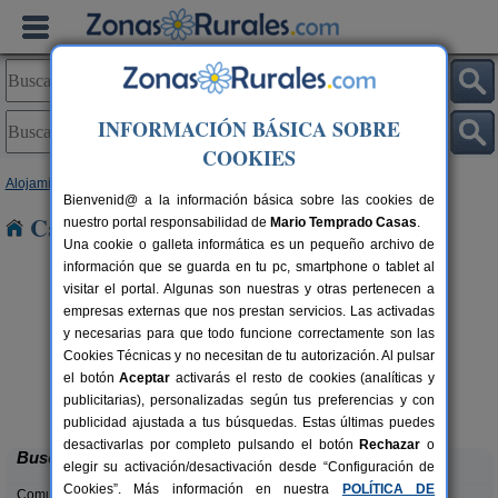
INFORMACIÓN BÁSICA SOBRE
COOKIES
Alojamientos
>
Andalucía
>
Jaén
> Huesa
Bienvenid@ a la información básica sobre las cookies de
Casas Rurales cerca de Huesa
nuestro portal responsabilidad de
Mario Temprado Casas
.
Una cookie o galleta informática es un pequeño archivo de
información que se guarda en tu pc, smartphone o tablet al
visitar el portal. Algunas son nuestras y otras pertenecen a
empresas externas que nos prestan servicios. Las activadas
y necesarias para que todo funcione correctamente son las
Cookies Técnicas y no necesitan de tu autorización. Al pulsar
el botón
Aceptar
activarás el resto de cookies (analíticas y
Casa La Ronda
rs.
2-7+2 pers.
publicitarias), personalizadas según tus preferencias y con
 €
25 €
Jódar (Jaén)
desde
publicidad ajustada a tus búsquedas. Estas últimas puedes
desactivarlas por completo pulsando el botón
Rechazar
o
Buscar
elegir su activación/desactivación desde “Configuración de
Cookies”. Más información en nuestra
POLÍTICA DE
Comunidades: