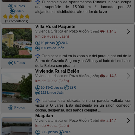
El complejo de Apartamentos Rurales Ibipozo ocupa
8 Fotos
una superficie de 15.000 m. ², formado por 23
Video
alojamientos distribuidos alrededor de la zo ...
(3 comentarios)
Villa Rural Paquete
Vivienda turística en
Pozo Alcón
a
14,3
(Jaén)
km
de Huesa (Jaén)
10 plazas
20 €
100 km de Jaén
Gran casa rural en la zona sur del parque natural de la
Sierra de Cazorla Segura y las Villas y al lado del embalse
8 Fotos
de la Bolera con piscina ...
Vivienda Rural Belén
Vivienda turística en
Pozo Alcón
a
14,3
(Jaén)
km
de Huesa (Jaén)
10-13+2 plazas
22 €
122 km de Jaén
La casa está ubicada en una parcela vallada con
vistas a Olivares. Está distribuida en un salón comedor,
8 Fotos
cocina, despensa, dos baños complet ...
Magalan
Vivienda turística en
Pozo Alcón
a
14,4
(Jaén)
km
de Huesa (Jaén)
8-12 plazas
20 €