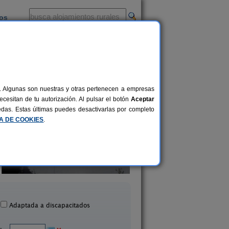
ios
-
al. Algunas son nuestras y otras pertenecen a empresas
cesitan de tu autorización. Al pulsar el botón
Aceptar
uedas. Estas últimas puedes desactivarlas por completo
CA DE COOKIES
.
amientos del Moral-Martínez
Casa Mamica Rosa
2-8 pers.
25 €
Armilla (Granada)
Yegen (Granada)
desde
Adaptada a discapacitados