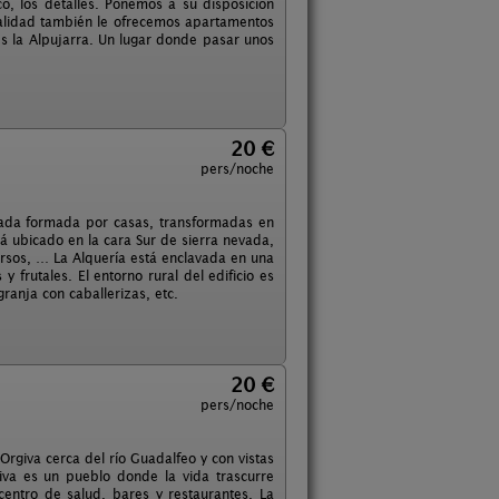
o, los detalles. Ponemos a su disposición
ocalidad también le ofrecemos apartamentos
es la Alpujarra. Un lugar donde pasar unos
20 €
pers/noche
jada formada por casas, transformadas en
á ubicado en la cara Sur de sierra nevada,
cursos, … La Alquería está enclavada en una
y frutales. El entorno rural del edificio es
anja con caballerizas, etc.
20 €
pers/noche
 Orgiva cerca del río Guadalfeo y con vistas
iva es un pueblo donde la vida trascurre
entro de salud, bares y restaurantes. La