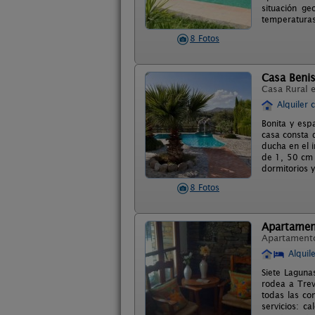
situación ge
temperaturas 
8 Fotos
Casa Benis
Casa Rural 
Alquiler 
Bonita y esp
casa consta 
ducha en el 
de 1, 50 cm 
dormitorios y
8 Fotos
Apartamen
Apartament
Alquil
Siete Laguna
rodea a Trev
todas las co
servicios: c