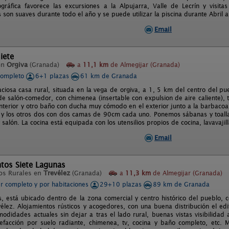
ográfica favorece las excursiones a la Alpujarra, Valle de Lecrín y visit
son suaves durante todo el año y se puede utilizar la piscina durante Abril 
Email
iete
en
Orgiva
(Granada)
a
11,1 km
de Almegijar (Granada)
completo
6+1 plazas
61 km de Granada
aciosa casa rural, situada en la vega de orgiva, a 1, 5 km del centro del pue
de salón-comedor, con chimenea (insertable con expulsion de aire caliente), t
interior y otro baño con ducha muy cómodo en el exterior junto a la barbacoa
y los otros dos con dos camas de 90cm cada uno. Ponemos sábanas y toalla
 salón. La cocina está equipada con los utensilios propios de cocina, lavavajill
Email
tos Siete Lagunas
os Rurales en
Trevélez
(Granada)
a
11,3 km
de Almegijar (Granada)
er completo y por habitaciones
29+10 plazas
89 km de Granada
s, está ubicado dentro de la zona comercial y centro histórico del pueblo, 
élez. Alojamientos rústicos y acogedores, con una buena distribución el ed
modidades actuales sin dejar a tras el lado rural, buenas vistas visibilida
alefacción por suelo radiante, chimenea, tv, cocina y baño completo, etc.