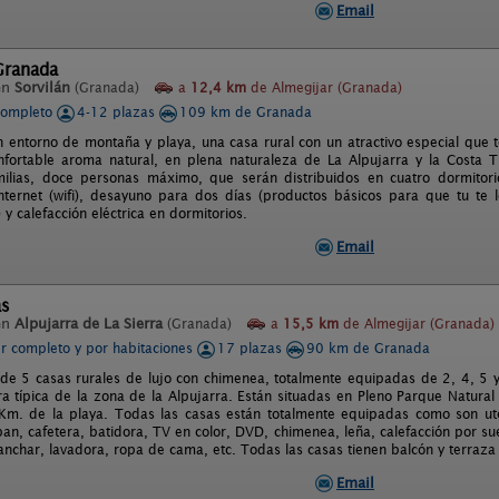
Email
Granada
en
Sorvilán
(Granada)
a
12,4 km
de Almegijar (Granada)
completo
4-12 plazas
109 km de Granada
n entorno de montaña y playa, una casa rural con un atractivo especial que te
onfortable aroma natural, en plena naturaleza de La Alpujarra y la Costa 
ilias, doce personas máximo, que serán distribuidos en cuatro dormitori
nternet (wifi), desayuno para dos días (productos básicos para que tu te lo
 y calefacción eléctrica en dormitorios.
Email
as
en
Alpujarra de La Sierra
(Granada)
a
15,5 km
de Almegijar (Granada)
er completo y por habitaciones
17 plazas
90 km de Granada
e 5 casas rurales de lujo con chimenea, totalmente equipadas de 2, 4, 5 y
ura típica de la zona de la Alpujarra. Están situadas en Pleno Parque Natur
Km. de la playa. Todas las casas están totalmente equipadas como son utens
an, cafetera, batidora, TV en color, DVD, chimenea, leña, calefacción por sue
anchar, lavadora, ropa de cama, etc. Todas las casas tienen balcón y terraza
Email