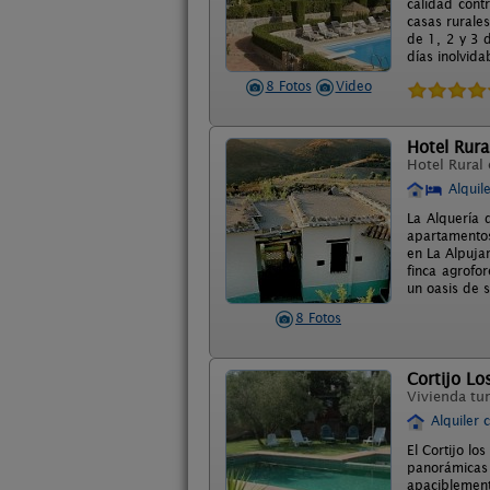
calidad cont
casas rurale
de 1, 2 y 3 
días inolvida
8 Fotos
Video
Hotel Rura
Hotel Rural
Alquil
La Alquería 
apartamentos
en La Alpujar
finca agrofor
un oasis de 
8 Fotos
Cortijo Lo
Vivienda tur
Alquiler 
El Cortijo lo
panorámicas 
apaciblement