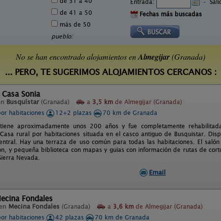
de 31 a 40
Entrada:
-
Sal
de 41 a 50
Fechas más buscadas
más de 50
pueblo:
No se han encontrado alojamientos en
Almegijar
(Granada)
... PERO, TE SUGERIMOS ALOJAMIENTOS CERCANOS :
 Casa Sonia
en
Busquístar
(Granada)
a
3,5 km
de Almegijar (Granada)
por habitaciones
12+2 plazas
70 km de Granada
 tiene aproximadamente unos 200 años y fue completamente rehabilitada
 Casa rural por habitaciones situada en el casco antiguo de Busquistar. Di
central. Hay una terraza de uso común para todas las habitaciones. El saló
ión, y pequeña biblioteca con mapas y guias con información de rutas de cort
Sierra Nevada.
Email
Mecina Fondales
 en
Mecina Fondales
(Granada)
a
3,6 km
de Almegijar (Granada)
por habitaciones
42 plazas
70 km de Granada