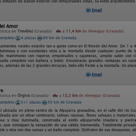
dotados de balcón exterior con inmejorables vistas, su estilo arquitectónico e
Email
del Amor
ística en
Trevélez
(Granada)
a
11,4 km
de Almegijar (Granada)
completo
4 plazas
99 km de Granada
jamientos rurales estaréis tan a gusto como en El Rincón del Amor. De 1 a 4
 luminosa y con excelentes vista a la montaña desde cualquier punto de 
 de matrimonio con roperos empotrados y cajoneras, amplio salón con c
año completo con bañera y bidet. Encontrarás grandes ventanas en cocina
es, además de las 2 grandes terrazas, todo ello frente a la montaña. Un plac
Email
re
ística en
Órgiva
(Granada)
a
12,2 km
de Almegijar (Granada)
completo
5+1 plazas
50 km de Granada
al ubicada en pleno centro de la Alpujarra granadina, en el valle del río G
deada por un olivar centenario, colinas rocosas, flores salvajes y matorrales
osa y muy iluminada, construida al estilo alpujarreño (madera y pie
, que consiguen la sensación de una cálida bienvenida. Totalmente privada
le y otra con dos camas y un baño completo. Disfruten de sus desayunos, al