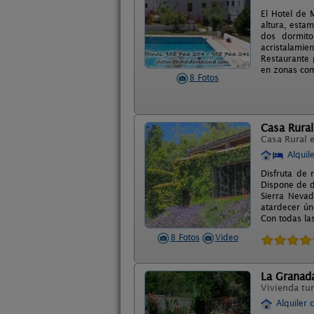
El Hotel de 
altura, esta
dos dormito
acristalamie
Restaurante 
en zonas co
8 Fotos
Casa Rural
Casa Rural 
Alquil
Disfruta de 
Dispone de d
Sierra Nevad
atardecer ún
Con todas la
8 Fotos
Video
La Granad
Vivienda tur
Alquiler 