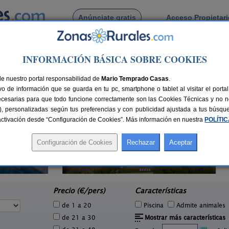
Anúnciate gratis
Acceso Propietar
Busca por pueblo
INFORMACIÓN BÁSICA SOBRE COOKIES
ijar
de Almegijar
de nuestro portal responsabilidad de
Mario Temprado Casas
.
o de información que se guarda en tu pc, smartphone o tablet al visitar el port
ecesarias para que todo funcione correctamente son las Cookies Técnicas y no ne
rias), personalizadas según tus preferencias y con publicidad ajustada a tus búsq
sactivación desde “Configuración de Cookies”. Más información en nuestra
POLÍTI
2 pers.
27 €
Complejo Rural Balcón de Valor
Aloj
2-44+16 pers.
e
28 €
Válor (Granada)
desde
Precio (€/pers)
Características
de 1 a 20
Piscina
Admite animales
de 21 a 30
Mostrar más características