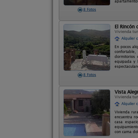
apartamentos 
8 Fotos
El Rincón 
Vivienda tur
Alquiler 
En pocos alo
confortable,
dormitorios
equipada y b
espectacular
8 Fotos
Vista Aleg
Vivienda tur
Alquiler 
Vivienda rur
encuentra ro
casa espaci
equipamiento
con cama dob