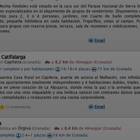
Mecina Fondales está situado en la cara sur del Parque Nacional de Sierra
mos especializados en el alojamiento de grupos de senderismo. Disponemos d
rios para 2, 3 o 4 personas, jardines, con Cuarto de baño completo 
nto, pequeña biblioteca en cada habitacion, Frigorífico, vistas al campo. P
para grupos con reserva previa, terraza, sala de reuniones y celebraciones, 
munes.
Email
 Catifalarga
en
Capileira
(Granada)
a
8,2 km
de Almegijar (Granada)
er completo y por habitaciones
16-18+4 plazas
75 km de Granada
nuestra Casa Rural en Capileria, puerta de acceso al Mulhacén, con infini
os apartamentos totalmente independientes y 4 habitaciones dobles, triples. C
a en pleno corazón de La Alpujarra, donde reina la paz y la armonía que 
ico con una vista inigualable y una belleza natural con contrastes épicos que
s comodidades y restaurante con una cocina sorprendente.
Email
(1 comentario)
a
ística en
Órgiva
(Granada)
a
8,4 km
de Almegijar (Granada)
completo
2-4+1 plazas
58 km de Granada