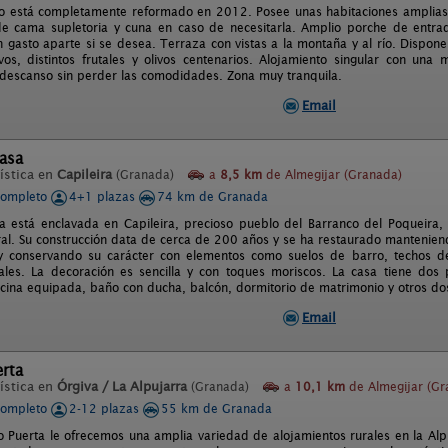
to está completamente reformado en 2012. Posee unas habitaciones amplias y
de cama supletoria y cuna en caso de necesitarla. Amplio porche de entra
n gasto aparte si se desea. Terraza con vistas a la montaña y al río. Dispon
ivos, distintos frutales y olivos centenarios. Alojamiento singular con un
l descanso sin perder las comodidades. Zona muy tranquila.
Email
lasa
ística en
Capileira
(Granada)
a
8,5 km
de Almegijar (Granada)
completo
4+1 plazas
74 km de Granada
a está enclavada en Capileira, precioso pueblo del Barranco del Poqueira,
al. Su construcción data de cerca de 200 años y se ha restaurado manteniendo
y conservando su carácter con elementos como suelos de barro, techos de
ales. La decoración es sencilla y con toques moriscos. La casa tiene dos 
cina equipada, baño con ducha, balcón, dormitorio de matrimonio y otros dos
Email
erta
ística en
Órgiva / La Alpujarra
(Granada)
a
10,1 km
de Almegijar (Gr
completo
2-12 plazas
55 km de Granada
o Puerta le ofrecemos una amplia variedad de alojamientos rurales en la Alp