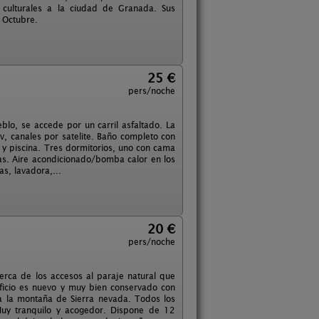
as culturales a la ciudad de Granada. Sus
a Octubre.
25 €
pers/noche
blo, se accede por un carril asfaltado. La
v, canales por satelite. Baño completo con
 y piscina. Tres dormitorios, uno con cama
s. Aire acondicionado/bomba calor en los
as, lavadora,...
20 €
pers/noche
cerca de los accesos al paraje natural que
ificio es nuevo y muy bien conservado con
d a la montaña de Sierra nevada. Todos los
 Muy tranquilo y acogedor. Dispone de 12