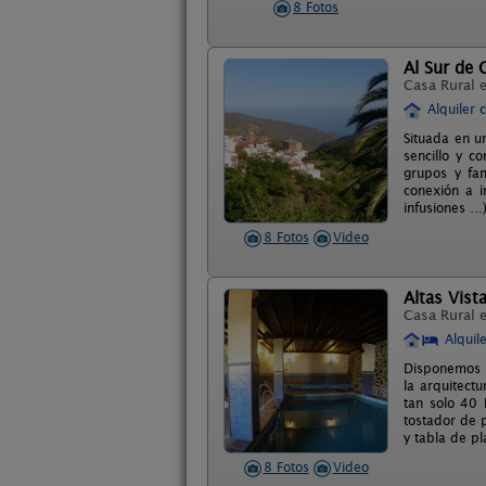
8 Fotos
Al Sur de 
Casa Rural 
Alquiler 
Situada en u
sencillo y c
grupos y fam
conexión a i
infusiones …)
8 Fotos
Video
Altas Vist
Casa Rural 
Alquil
Disponemos d
la arquitect
tan solo 40 
tostador de p
y tabla de pl
8 Fotos
Video