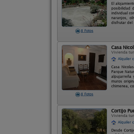
El alojamien
posibilidad 
individual co
naranjos, ol
disfrutar de
8 Fotos
Casa Nico
Vivienda tur
Alquiler 
Casa Nicolas
Parque Natur
alpujarreña 
muros origin
chimenea, co
8 Fotos
Cortijo Pu
Vivienda tur
Alquiler 
Desde Cortij