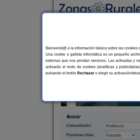
Busca por alojamiento
Alojamientos
>
Andalucía
>
Granada
> Almeg
Casas Rurales cerca 
Bienvenid@ a la información básica sobre las cookies 
Una cookie o galleta informática es un pequeño archiv
externas que nos prestan servicios. Las activadas y n
activarás el resto de cookies (analíticas y publicita
pulsando el botón
Rechazar
o elegir su activación/de
Casa de Labranza para Turismo
8-14+
tarra Andaluza
Rural
14+1 pers.
desd
30 €
ada)
Trasmulas (Granada)
desde
Buscar
Comunidades:
Provincias/Islas: