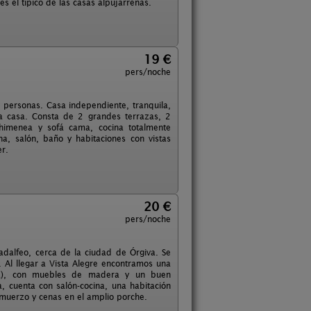
s el típico de las casas alpujarreñas.
19 €
pers/noche
 personas. Casa independiente, tranquila,
la casa. Consta de 2 grandes terrazas, 2
himenea y sofá cama, cocina totalmente
, salón, baño y habitaciones con vistas
er.
20 €
pers/noche
uadalfeo, cerca de la ciudad de Órgiva. Se
. Al llegar a Vista Alegre encontramos una
dra), con muebles de madera y un buen
, cuenta con salón-cocina, una habitación
muerzo y cenas en el amplio porche.