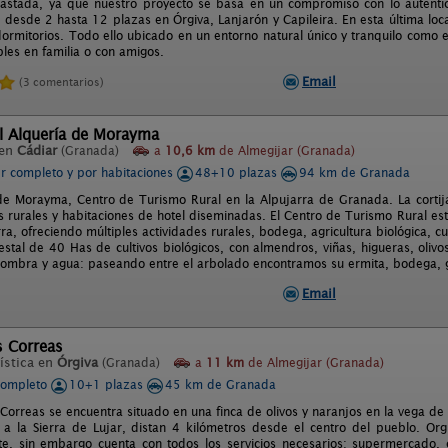
rastada, ya que nuestro proyecto se basa en un compromiso con lo auténtic
s desde 2 hasta 12 plazas en Órgiva, Lanjarón y Capileira. En esta última l
dormitorios. Todo ello ubicado en un entorno natural único y tranquilo como 
bles en familia o con amigos.
Email
(3 comentarios)
l Alquería de Morayma
 en
Cádiar
(Granada)
a
10,6 km
de Almegijar (Granada)
er completo y por habitaciones
48+10 plazas
94 km de Granada
de Morayma, Centro de Turismo Rural en la Alpujarra de Granada. La corti
 rurales y habitaciones de hotel diseminadas. El Centro de Turismo Rural est
ra, ofreciendo múltiples actividades rurales, bodega, agricultura biológica, 
estal de 40 Has de cultivos biológicos, con almendros, viñas, higueras, olivos 
sombra y agua: paseando entre el arbolado encontramos su ermita, bodega, gr
Email
s Correas
ística en
Órgiva
(Granada)
a
11 km
de Almegijar (Granada)
completo
10+1 plazas
45 km de Granada
s Correas se encuentra situado en una finca de olivos y naranjos en la vega de
a la Sierra de Lujar, distan 4 kilómetros desde el centro del pueblo. Org
e, sin embargo cuenta con todos los servicios necesarios: supermercado, c