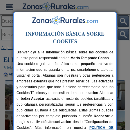
INFORMACIÓN BÁSICA SOBRE
COOKIES
Alojamientos
>
Andalucía
>
Granada
>
Trevélez
> El Rincón del Amor
Bienvenid@ a la información básica sobre las cookies de
El Rincón del Amor
nuestro portal responsabilidad de
Mario Temprado Casas
.
Una cookie o galleta informática es un pequeño archivo de
Vivienda turística en Trevélez (Granada)
información que se guarda en tu pc, smartphone o tablet al
Alquiler completo
4 plazas
99 km de Granada
visitar el portal. Algunas son nuestras y otras pertenecen a
empresas externas que nos prestan servicios. Las activadas
y necesarias para que todo funcione correctamente son las
Cookies Técnicas y no necesitan de tu autorización. Al pulsar
el botón
Aceptar
activarás el resto de cookies (analíticas y
publicitarias), personalizadas según tus preferencias y con
publicidad ajustada a tus búsquedas. Estas últimas puedes
desactivarlas por completo pulsando el botón
Rechazar
o
elegir su activación/desactivación desde “Configuración de
Cookies”. Más información en nuestra
POLÍTICA DE