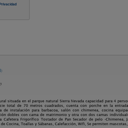
l)
)
ural situada en el parque natural Sierra Nevada capacidad para 4 perso
icie total de 70 metros cuadrados, cuenta con porche en la entrada,
ta de instalación para barbacoa, salón con chimenea, cocina equip
ción dobles con cama de matrimonio y otra con dos camas individuale
ra Cafetera Frigorífico Tostador de Pan Secador de pelo -Chimenea, J
de Cocina, Toallas y Sábanas, Calefacción, Wifi, Se permiten mascotas,