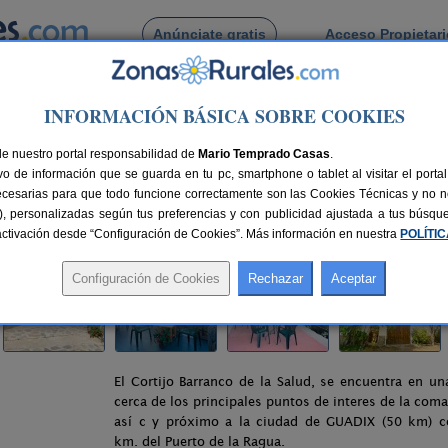
Anúnciate gratis
Acceso Propietar
Busca por pueblo
INFORMACIÓN BÁSICA SOBRE COOKIES
es
> Barranco de La Salud
de nuestro portal responsabilidad de
Mario Temprado Casas
.
o de información que se guarda en tu pc, smartphone o tablet al visitar el port
ecesarias para que todo funcione correctamente son las Cookies Técnicas y no ne
rias), personalizadas según tus preferencias y con publicidad ajustada a tus búsq
nes
2-35+5 plazas
100 km de Granada
Compartir:
sactivación desde “Configuración de Cookies”. Más información en nuestra
POLÍTI
El Cortijo Barranco de la Salud, se encuentra en una
cerca de los principales puntos de interes de la comar
así c y próximo a la ciudad de GUADIX (50 km) 
km. del Puerto de la Ragua.