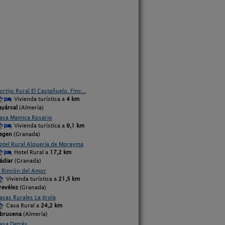
ortijo Rural El Castañuelo. Finc...
Vivienda turística a
4 km
ayárcal
(Almería)
asa Mamica Rosario
Vivienda turística a
9,1 km
egen
(Granada)
otel Rural Alquería de Morayma
Hotel Rural a
17,2 km
ádiar
(Granada)
l Rincón del Amor
Vivienda turística a
21,5 km
revélez
(Granada)
asas Rurales La Jirola
Casa Rural a
24,2 km
brucena
(Almería)
asa Detrés