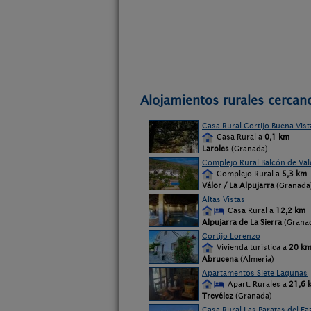
Alojamientos rurales cercano
Casa Rural Cortijo Buena Vist
Casa Rural a
0,1 km
Laroles
(Granada)
Complejo Rural Balcón de Val
Complejo Rural a
5,3 km
Válor / La Alpujarra
(Granada
Altas Vistas
Casa Rural a
12,2 km
Alpujarra de La Sierra
(Grana
Cortijo Lorenzo
Vivienda turística a
20 k
Abrucena
(Almería)
Apartamentos Siete Lagunas
Apart. Rurales a
21,6 
Trevélez
(Granada)
Casa Rural Las Paratas del Fa