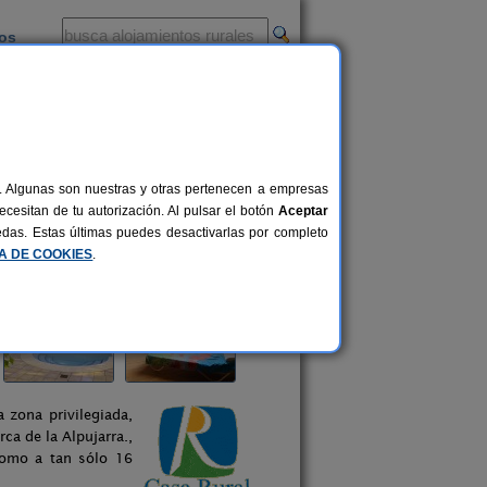
ios
-
al. Algunas son nuestras y otras pertenecen a empresas
cesitan de tu autorización. Al pulsar el botón
Aceptar
uedas. Estas últimas puedes desactivarlas por completo
CA DE COOKIES
.
 zona privilegiada,
ca de la Alpujarra.,
como a tan sólo 16