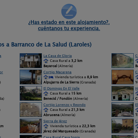
¿Has estado en este alojamiento?,
cuéntanos tu experiencia.
s a Barranco de La Salud (Laroles)
a
La Casa de Gloria
C
Casa Rural a
3,2 km
Bayarcal
(Almería)
B
or
Cortijo Macarena
C
Vivienda turística a
8,9 km
)
Alpujarra de La Sierra
(Granada)
Y
El Domingo En El Valle
H
Casa Rural a
15 km
da)
Benecid / Fondón
(Almería)
C
Cortijo Lorenzo y Reondo
E
m
Casa Rural a
21,3 km
Abrucena
(Almería)
T
Sierra de Jérez
C
km
Vivienda turística a
22,3 km
Jérez del Marquesado
(Granada)
A
z
Casa Rural Casa Sonia
C