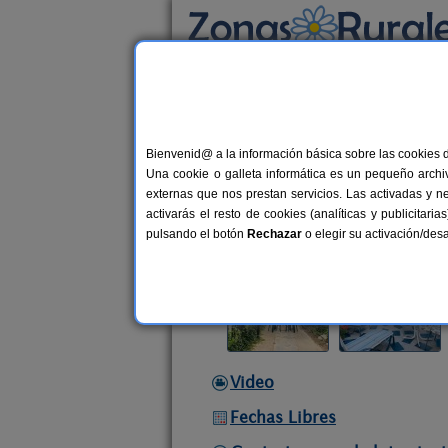
Busca por alojamiento
Alojamientos
>
Andalucía
>
Granada
>
Larol
Bienvenid@ a la información básica sobre las cookies 
Barranco de La Salud
Una cookie o galleta informática es un pequeño archiv
Casa Rural en Laroles (Granada)
externas que nos prestan servicios. Las activadas y n
activarás el resto de cookies (analíticas y publicita
Alquiler completo y por habitacio
pulsando el botón
Rechazar
o elegir su activación/de
Video
Fechas Libres