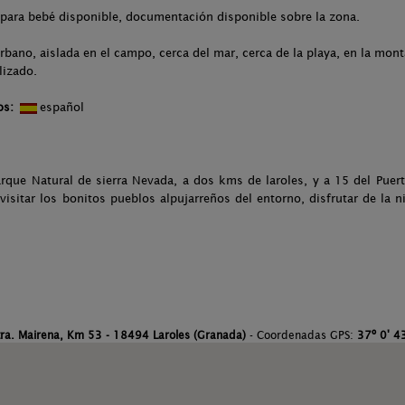
 para bebé disponible, documentación disponible sobre la zona.
rbano, aislada en el campo, cerca del mar, cerca de la playa, en la mont
lizado.
os:
español
rque Natural de sierra Nevada, a dos kms de laroles, y a 15 del Puer
visitar los bonitos pueblos alpujarreños del entorno, disfrutar de la n
tra. Mairena, Km 53 - 18494 Laroles (Granada)
- Coordenadas GPS:
37º 0' 43