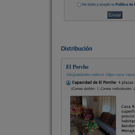
Distribución
El Porche
Alojamiento entero (tipo casa rura
Capacidad de El Porche
: 4 plazas
(Camas dobles: 1, Camas individuales: 2
Casa R
superf
provis
habita
Batido
Menaje 