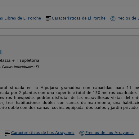
s Libres de El Porche
Características de El Porche
Precios de 
l)
plazas + 1 supletoria
 Camas individuales: 5)
ural situada en la Alpujarra granadina con capacidad para 11 p
mada por 2 plantas con una superficie total de 150 metros cuadrados.
estros huéspedes podrán disfrutar de las maravillosas vistas del en
r, tres habitaciones dobles con camas de matrimonio, una habitaci
orio doble con dos camas, cocina equipada, dos baños y jardín privado
Características de Los Arrayanes
Precios de Los Arrayanes