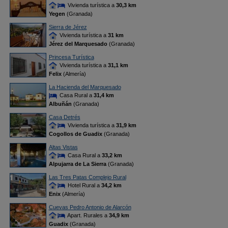
Vivienda turística a
30,3 km
Yegen
(Granada)
Sierra de Jérez
Vivienda turística a
31 km
Jérez del Marquesado
(Granada)
Princesa Turística
Vivienda turística a
31,1 km
Felix
(Almería)
La Hacienda del Marquesado
Casa Rural a
31,4 km
Albuñán
(Granada)
Casa Detrés
Vivienda turística a
31,9 km
Cogollos de Guadix
(Granada)
Altas Vistas
Casa Rural a
33,2 km
Alpujarra de La Sierra
(Granada)
Las Tres Patas Complejo Rural
Hotel Rural a
34,2 km
Enix
(Almería)
Cuevas Pedro Antonio de Alarcón
Apart. Rurales a
34,9 km
Guadix
(Granada)