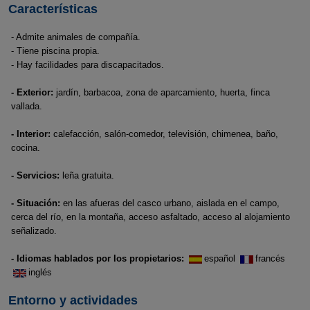
Características
- Admite animales de compañía.
- Tiene piscina propia.
- Hay facilidades para discapacitados.
- Exterior:
jardín, barbacoa, zona de aparcamiento, huerta, finca
vallada.
- Interior:
calefacción, salón-comedor, televisión, chimenea, baño,
cocina.
- Servicios:
leña gratuita.
- Situación:
en las afueras del casco urbano, aislada en el campo,
cerca del río, en la montaña, acceso asfaltado, acceso al alojamiento
señalizado.
- Idiomas hablados por los propietarios:
español
francés
inglés
Entorno y actividades