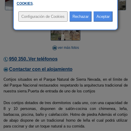
COOKIES
.
ver más fotos
950 350..Ver teléfonos
Contactar con el alojamiento
Cortijos situados en el Parque Natural de Sierra Nevada, en el límite de
del Parque Nacional restaurados respetando la arquitectura tradicional de
nuestra sierra.Puerta de entrada de uno de los cortijos
Dos cortijos dotados de tres dormitorios cada uno, con una capacidad de
8 y 10 personas, disponen de salón-cocina con chimenea, leña,
barbacoa, piscina, baño y calefacción. Hotno de piedra Además el cortijo
de abajo dispone de un tradicional horno de leña el cual podrá utilizar
para cocinar y dar un toque natural a su comida.