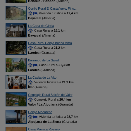
Benecid / Fondón
(Almería)
Cortijo Rural El Castañuelo. Finc...
Vivienda turística a
17,4 km
Bayárcal
(Almería)
La Casa de Gloria
Casa Rural a
18,1 km
Bayarcal
(Almería)
Casa Rural Cortijo Buena Vista
Casa Rural a
21,2 km
Laroles
(Granada)
Barranco de La Salud
Casa Rural a
21,3 km
Laroles
(Granada)
La Casita de La Vito
Vivienda turística a
21,9 km
Íllar
(Almería)
Complejo Rural Balcón de Valor
Complejo Rural a
26,4 km
Válor / La Alpujarra
(Granada)
Cortijo Macarena
Vivienda turística a
28,7 km
Alpujarra de La Sierra
(Granada)
Casa Mamica Rosario