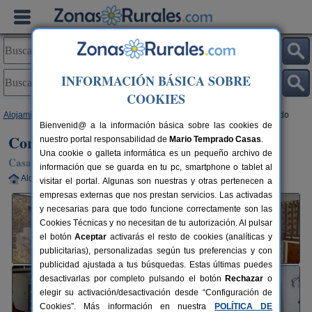
INFORMACIÓN BÁSICA SOBRE
COOKIES
Alojamientos
>
Andalucía
>
Almería
>
Abrucena
> Cortijo Lorenzo y Reondo
Bienvenid@ a la información básica sobre las cookies de
Cortijo Lorenzo y Reondo
nuestro portal responsabilidad de
Mario Temprado Casas
.
Una cookie o galleta informática es un pequeño archivo de
Casa Rural en Abrucena (Almería)
información que se guarda en tu pc, smartphone o tablet al
Alquiler completo
2-10 plazas
50 km de Almería
visitar el portal. Algunas son nuestras y otras pertenecen a
empresas externas que nos prestan servicios. Las activadas
y necesarias para que todo funcione correctamente son las
Cookies Técnicas y no necesitan de tu autorización. Al pulsar
el botón
Aceptar
activarás el resto de cookies (analíticas y
publicitarias), personalizadas según tus preferencias y con
publicidad ajustada a tus búsquedas. Estas últimas puedes
desactivarlas por completo pulsando el botón
Rechazar
o
elegir su activación/desactivación desde “Configuración de
Cookies”. Más información en nuestra
POLÍTICA DE