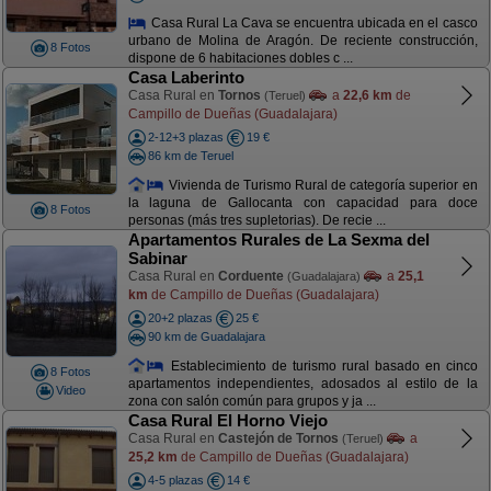
Casa Rural La Cava se encuentra ubicada en el casco
urbano de Molina de Aragón. De reciente construcción,
8 Fotos
dispone de 6 habitaciones dobles c ...
Casa Laberinto
Casa Rural en
Tornos
a
22,6 km
de
(Teruel)
Campillo de Dueñas (Guadalajara)
2-12+3 plazas
19 €
86 km de Teruel
Vivienda de Turismo Rural de categoría superior en
la laguna de Gallocanta con capacidad para doce
8 Fotos
personas (más tres supletorias). De recie ...
Apartamentos Rurales de La Sexma del
Sabinar
Casa Rural en
Corduente
a
25,1
(Guadalajara)
km
de Campillo de Dueñas (Guadalajara)
20+2 plazas
25 €
90 km de Guadalajara
Establecimiento de turismo rural basado en cinco
8 Fotos
apartamentos independientes, adosados al estilo de la
Video
zona con salón común para grupos y ja ...
Casa Rural El Horno Viejo
Casa Rural en
Castejón de Tornos
a
(Teruel)
25,2 km
de Campillo de Dueñas (Guadalajara)
4-5 plazas
14 €