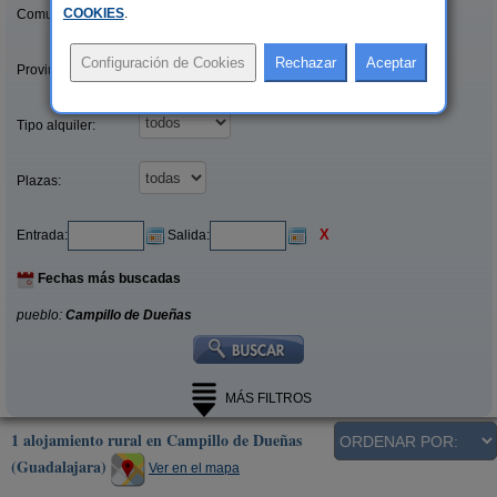
COOKIES
.
Comunidades:
Provincias/Islas:
Tipo alquiler:
Plazas:
X
Entrada:
Salida:
Fechas más buscadas
pueblo:
Campillo de Dueñas
MÁS FILTROS
1 alojamiento rural en Campillo de Dueñas
(Guadalajara)
Ver en el mapa