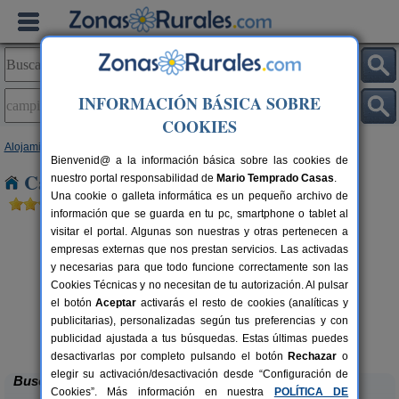
INFORMACIÓN BÁSICA SOBRE
COOKIES
Alojamientos
>
Castilla-La Mancha
>
Guadalajara
> Campillo de Dueñas
Bienvenid@ a la información básica sobre las cookies de
Casas Rurales en Campillo de Dueñas
nuestro portal responsabilidad de
Mario Temprado Casas
.
Una cookie o galleta informática es un pequeño archivo de
información que se guarda en tu pc, smartphone o tablet al
visitar el portal. Algunas son nuestras y otras pertenecen a
empresas externas que nos prestan servicios. Las activadas
y necesarias para que todo funcione correctamente son las
Cookies Técnicas y no necesitan de tu autorización. Al pulsar
el botón
Aceptar
activarás el resto de cookies (analíticas y
publicitarias), personalizadas según tus preferencias y con
Albergue Rural El Molino
rs.
60 pers.
 €
25 €
publicidad ajustada a tus búsquedas. Estas últimas puedes
Huérmeces del Cerro (Guadalajara)
desde
desactivarlas por completo pulsando el botón
Rechazar
o
elegir su activación/desactivación desde “Configuración de
Buscar
Cookies”. Más información en nuestra
POLÍTICA DE