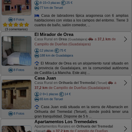
8-15+3 plazas
25 €
77 km de Teruel
Casa de labradores típica aragonesa con 6 amplias
8 Fotos
habitaciones con vistas a los campos del entorno. Tiene 3
cuartos de baño, salón comedor, ...
(3 comentarios)
El Mirador de Orea
Casa Rural en
Orea
a
37,1 km
de
(Guadalajara)
Campillo de Dueñas (Guadalajara)
12 plazas
75 €
188 km de Guadalajara
El Mirador de Orea es un alojamiento rural situado en
la provincia de Guadalajara, en la comunidad autónoma
8 Fotos
de Castilla-La Mancha. Este aloj ...
Casa Juan
Casa Rural en
Orihuela del Tremedal
a
(Teruel)
37,2 km
de Campillo de Dueñas (Guadalajara)
2-9+1 plazas
14 €
65 km de Teruel
Casa Juan está situada en la sierra de Albarracín en
Orihuela del Tremedal (Teruel), donde podrá tener una
8 Fotos
gran tranquilidad. Dispone de 5 h ...
Apartamentos Los Tremedales
Apartamentos Rurales en
Orihuela del Tremedal
a
37,2 km
de Campillo de Dueñas
(Teruel)