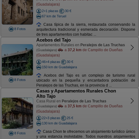
(Guadalajara)
2+1 plazas
30 €
67 km de Teruel
Casa típica de la sierra, restaurada conservando la
8 Fotos
arquitectura tradicional y esmerada decoración. Dispone
de tres apartamentos con habitac ...
Acebos del Tajo
Apartamentos Rurales en
Peralejos de Las Truchas
a
37,2 km
de Campillo de Dueñas
(Guadalajara)
(Guadalajara)
46+4 plazas
30 €
150 km de Guadalajara
Acebos del Tajo es un complejo de turismo rural
8 Fotos
ubicado en la pequeña y encantadora población de
Peralejos de las Truchas, en la provincia d ...
Casas y Apartamentos Rurales Chon
Alto Tajo
Casa Rural en
Peralejos de Las Truchas
a
37,5 km
de Campillo de Dueñas
(Guadalajara)
(Guadalajara)
22+3 plazas
25 €
130 km de Guadalajara
Casa Chon te ofrecemos un alojamiento turístico único
8 Fotos
y una estancia inolvidable. Todos nuestros alojamientos