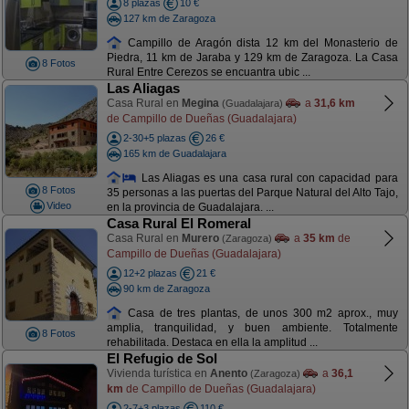
8 plazas
10 €
127 km de Zaragoza
Campillo de Aragón dista 12 km del Monasterio de
Piedra, 11 km de Jaraba y 129 km de Zaragoza. La Casa
8 Fotos
Rural Entre Cerezos se encuantra ubic ...
Las Aliagas
Casa Rural en
Megina
a
31,6 km
(Guadalajara)
de Campillo de Dueñas (Guadalajara)
2-30+5 plazas
26 €
165 km de Guadalajara
Las Aliagas es una casa rural con capacidad para
8 Fotos
35 personas a las puertas del Parque Natural del Alto Tajo,
Video
en la provincia de Guadalajara. ...
Casa Rural El Romeral
Casa Rural en
Murero
a
35 km
de
(Zaragoza)
Campillo de Dueñas (Guadalajara)
12+2 plazas
21 €
90 km de Zaragoza
Casa de tres plantas, de unos 300 m2 aprox., muy
amplia, tranquilidad, y buen ambiente. Totalmente
8 Fotos
rehabilitada. Destaca en ella la amplitud ...
El Refugio de Sol
Vivienda turística en
Anento
a
36,1
(Zaragoza)
km
de Campillo de Dueñas (Guadalajara)
2-7+3 plazas
110 €