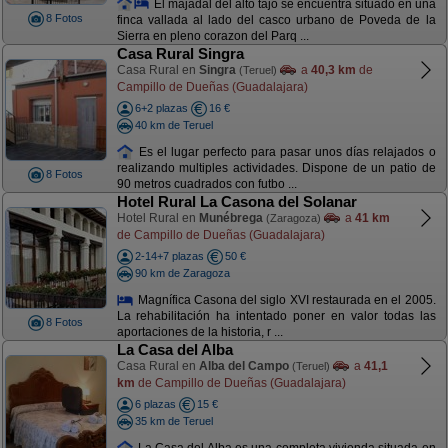
El majadal del alto tajo se encuentra situado en una
8 Fotos
finca vallada al lado del casco urbano de Poveda de la
Sierra en pleno corazon del Parq ...
Casa Rural Singra
Casa Rural en
Singra
a
40,3 km
de
(Teruel)
Campillo de Dueñas (Guadalajara)
6+2 plazas
16 €
40 km de Teruel
Es el lugar perfecto para pasar unos días relajados o
realizando multiples actividades. Dispone de un patio de
8 Fotos
90 metros cuadrados con futbo ...
Hotel Rural La Casona del Solanar
Hotel Rural en
Munébrega
a
41 km
(Zaragoza)
de Campillo de Dueñas (Guadalajara)
2-14+7 plazas
50 €
90 km de Zaragoza
Magnífica Casona del siglo XVI restaurada en el 2005.
La rehabilitación ha intentado poner en valor todas las
8 Fotos
aportaciones de la historia, r ...
La Casa del Alba
Casa Rural en
Alba del Campo
a
41,1
(Teruel)
km
de Campillo de Dueñas (Guadalajara)
6 plazas
15 €
35 km de Teruel
La Casa del Alba es una completa vivienda situada en