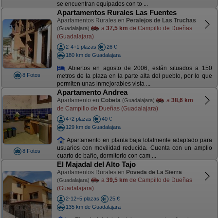
se encuentran equipados con to ...
Apartamentos Rurales Las Fuentes
Apartamentos Rurales en
Peralejos de Las Truchas
a
37,5 km
de Campillo de Dueñas
(Guadalajara)
(Guadalajara)
2-4+1 plazas
26 €
180 km de Guadalajara
Abiertos en agosto de 2006, están situados a 150
8 Fotos
metros de la plaza en la parte alta del pueblo, por lo que
permiten unas inmejorables vista ...
Apartamento Andrea
Apartamento en
Cobeta
a
38,6 km
(Guadalajara)
de Campillo de Dueñas (Guadalajara)
4+2 plazas
40 €
129 km de Guadalajara
Apartamento en planta baja totalmente adaptado para
usuarios con movilidad reducida. Cuenta con un amplio
8 Fotos
cuarto de baño, dormitorio con cam ...
El Majadal del Alto Tajo
Apartamentos Rurales en
Poveda de La Sierra
a
39,5 km
de Campillo de Dueñas
(Guadalajara)
(Guadalajara)
2-12+5 plazas
25 €
135 km de Guadalajara