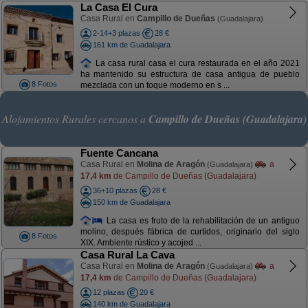
La Casa El Cura
Casa Rural en
Campillo de Dueñas
(Guadalajara)
2-14+3 plazas
28 €
161 km de Guadalajara
La casa rural casa el cura restaurada en el año 2021
ha mantenido su estructura de casa antigua de pueblo
8 Fotos
mezclada con un toque moderno en s ...
Alojamientos Rurales cercanos a
Campillo de Dueñas (Guadalajara)
Fuente Cancana
Casa Rural en
Molina de Aragón
a
(Guadalajara)
17,4 km
de Campillo de Dueñas (Guadalajara)
36+10 plazas
28 €
150 km de Guadalajara
La casa es fruto de la rehabilitación de un antiguo
molino, después fábrica de curtidos, originario del siglo
8 Fotos
XIX. Ambiente rústico y acojed ...
Casa Rural La Cava
Casa Rural en
Molina de Aragón
a
(Guadalajara)
17,4 km
de Campillo de Dueñas (Guadalajara)
12 plazas
20 €
140 km de Guadalajara