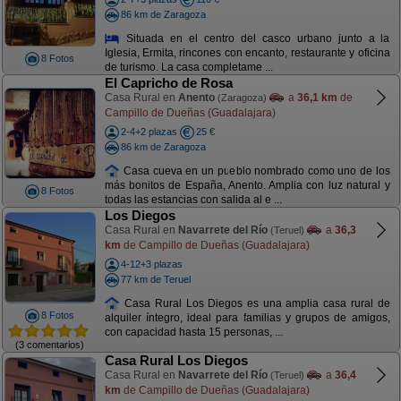
86 km de Zaragoza
Situada en el centro del casco urbano junto a la
Iglesia, Ermita, rincones con encanto, restaurante y oficina
8 Fotos
de turismo. La casa completame ...
El Capricho de Rosa
Casa Rural en
Anento
a
36,1 km
de
(Zaragoza)
Campillo de Dueñas (Guadalajara)
2-4+2 plazas
25 €
86 km de Zaragoza
Casa cueva en un pueblo nombrado como uno de los
más bonitos de España, Anento. Amplia con luz natural y
8 Fotos
todas las estancias con salida al e ...
Los Diegos
Casa Rural en
Navarrete del Río
a
36,3
(Teruel)
km
de Campillo de Dueñas (Guadalajara)
4-12+3 plazas
77 km de Teruel
Casa Rural Los Diegos es una amplia casa rural de
8 Fotos
alquiler íntegro, ideal para familias y grupos de amigos,
con capacidad hasta 15 personas, ...
(3 comentarios)
Casa Rural Los Diegos
Casa Rural en
Navarrete del Río
a
36,4
(Teruel)
km
de Campillo de Dueñas (Guadalajara)