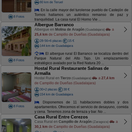
80 km de Teruel
En la calle mayor del turolense pueblo de Castejón de
Tornos hallamos un auténtico remanso de paz y
8 Fotos
tranquilidad. La casa rural El Horno Vie ...
Albergue Barranco
Albergue en
Molina de Aragón
a
(Guadalajara)
25,4 km
de Campillo de Dueñas (Guadalajara)
28-56+6 plazas
15 €
144 km de Guadalajara
El albergue rural El Barranco se localiza dentro del
Parque Natural del Alto Tajo. Un emplazamiento
8 Fotos
estratégico avalado por la Red Natura 20 ...
Hostal Rural Restaurante Salinas de
Armalla
Hostal Rural en
Tierzo
a
27,4 km
(Guadalajara)
de Campillo de Dueñas (Guadalajara)
30+2 plazas
38 €
154 km de Guadalajara
Disponemos de 11 habitaciones dobles y dos
8 Fotos
apartamentos. Ofrecemos el servicio de desayuno, comida
y cena. Tenemos zona de terraza y bar. No ...
Casa Rural Entre Cerezos
Casa Rural en
Campillo de Aragón
a
(Zaragoza)
30,1 km
de Campillo de Dueñas (Guadalajara)