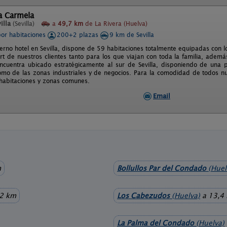
a Carmela
illa
(Sevilla)
a
49,7 km
de La Rivera (Huelva)
por habitaciones
200+2 plazas
9 km de Sevilla
rno hotel en Sevilla, dispone de 59 habitaciones totalmente equipadas con los
ort de nuestros clientes tanto para los que viajan con toda la familia, adem
ncuentra ubicado estratégicamente al sur de Sevilla, disponiendo de una p
omo de las zonas industriales y de negocios. Para la comodidad de todos nuest
 habitaciones y zonas comunes.
Email
m
Bollullos Par del Condado
(Huel
,2 km
Los Cabezudos
(Huelva)
a 13,4
La Palma del Condado
(Huelva)