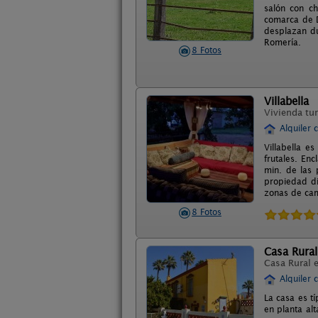
salón con ch
comarca de D
desplazan du
Romería.
8 Fotos
Villabella
Vivienda tur
Alquiler 
Villabella 
frutales. En
min. de las 
propiedad di
zonas de cama
8 Fotos
Casa Rural
Casa Rural 
Alquiler 
La casa es tí
en planta al