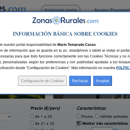
Anúnciate gratis
Acceso Propietar
Busca por pueblo
INFORMACIÓN BÁSICA SOBRE COOKIES
ra
de La Rivera
de nuestro portal responsabilidad de
Mario Temprado Casas
.
o de información que se guarda en tu pc, smartphone o tablet al visitar el port
ecesarias para que todo funcione correctamente son las Cookies Técnicas y no ne
rias), personalizadas según tus preferencias y con publicidad ajustada a tus búsq
sactivación desde “Configuración de Cookies”. Más información en nuestra
POLÍTI
Casa del Cobre
1 pers.
2+2 pers.
37 €
25 €
El Almendro (Huelva)
e
desde
Precio (€/pers)
Características
de 1 a 20
Piscina
Admite animales
de 21 a 30
Mostrar más características