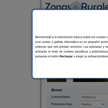
Busca por alojamiento
Alojamientos
>
Andalucía
>
Huelva
> La Rive
Casas Rurales cerca 
Bienvenid@ a la información básica sobre las cookies 
Una cookie o galleta informática es un pequeño archiv
externas que nos prestan servicios. Las activadas y n
activarás el resto de cookies (analíticas y publicita
pulsando el botón
Rechazar
o elegir su activación/de
les Finca La
6+2 pers.
40 €
gua
Casa Mirador Los Bravos
4+
desde
elva)
Aroche (Huelva)
desd
Buscar
Comunidades:
Provincias/Islas: