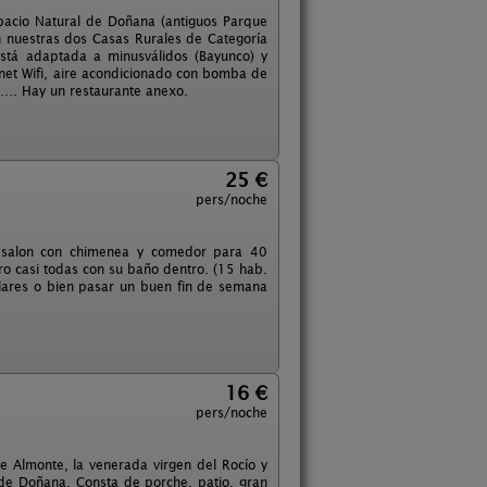
spacio Natural de Doñana (antiguos Parque
n nuestras dos Casas Rurales de Categoría
stá adaptada a minusválidos (Bayunco) y
net Wifi, aire acondicionado con bomba de
 …. Hay un restaurante anexo.
25 €
pers/noche
 salon con chimenea y comedor para 40
o casi todas con su baño dentro. (15 hab.
ilares o bien pasar un buen fin de semana
16 €
pers/noche
 Almonte, la venerada virgen del Rocío y
l de Doñana. Consta de porche, patio, gran