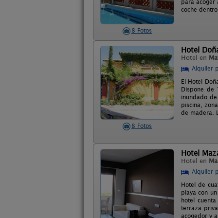
para acoger 
coche dentro 
8 Fotos
Hotel Doñ
Hotel en
Ma
Alquiler 
El Hotel Doñ
Dispone de 1
inundado de 
piscina, zona
de madera. L
8 Fotos
Hotel Maz
Hotel en
Ma
Alquiler 
Hotel de cua
playa con un 
hotel cuenta
terraza priv
acogedor y a