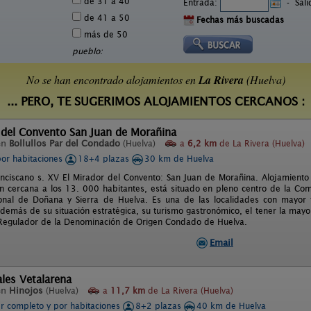
de 31 a 40
Entrada:
-
Sal
de 41 a 50
Fechas más buscadas
más de 50
pueblo:
No se han encontrado alojamientos en
La Rivera
(Huelva)
... PERO, TE SUGERIMOS ALOJAMIENTOS CERCANOS :
 del Convento San Juan de Morañina
en
Bollullos Par del Condado
(Huelva)
a
6,2 km
de La Rivera (Huelva)
por habitaciones
18+4 plazas
30 km de Huelva
nciscano s. XV El Mirador del Convento: San Juan de Morañina. Alojamiento Tu
n cercana a los 13. 000 habitantes, está situado en pleno centro de la Co
nal de Doñana y Sierra de Huelva. Es una de las localidades con mayor t
además de su situación estratégica, su turismo gastronómico, el tener la mayo
Regulador de la Denominación de Origen Condado de Huelva.
Email
les Vetalarena
en
Hinojos
(Huelva)
a
11,7 km
de La Rivera (Huelva)
er completo y por habitaciones
8+2 plazas
40 km de Huelva