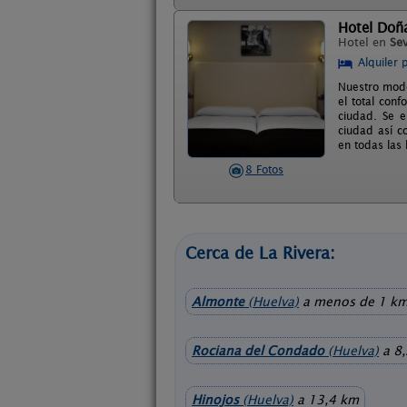
Hotel Doñ
Hotel en
Sev
Alquiler 
Nuestro mode
el total conf
ciudad. Se e
ciudad así c
en todas las
8 Fotos
Cerca de La Rivera:
Almonte
(Huelva)
a menos de 1 k
Rociana del Condado
(Huelva)
a 8
Hinojos
(Huelva)
a 13,4 km