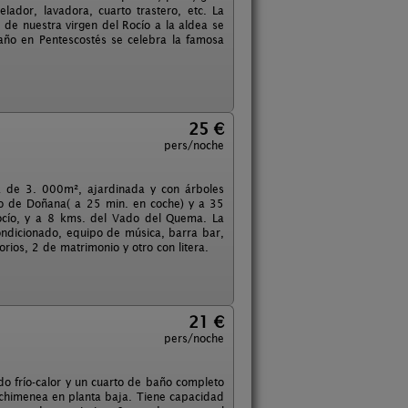
lador, lavadora, cuarto trastero, etc. La
 de nuestra virgen del Rocío a la aldea se
año en Pentescostés se celebra la famosa
25 €
pers/noche
a de 3. 000m², ajardinada y con árboles
oto de Doñana( a 25 min. en coche) y a 35
Rocío, y a 8 kms. del Vado del Quema. La
ondicionado, equipo de música, barra bar,
orios, 2 de matrimonio y otro con litera.
21 €
pers/noche
ado frío-calor y un cuarto de baño completo
chimenea en planta baja. Tiene capacidad