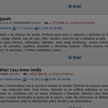
Email
ljarafe
ística en
Almensilla
(Sevilla)
a
37,6 km
de La Rivera (Huelva)
completo
2-14 plazas
22 km de Sevilla
halet a las afueras de Sevilla. Perfecto para venir a relajarse y disfrutar en
e juegos infantil, sala de cine, billar, dardos, zona de bar y máquina arca
 cama elástica, columpios, tobogán, ping pong, barbacoa, cocina exterior 
a de comedor, paellera, bicicletas y chimenea exterior. Ofrece piscina cli
ra 14 personas, 3 baños completos y aseo.
Email
kfast Casa Arena Sevilla
mares
(Sevilla)
a
43,3 km
de La Rivera (Huelva)
por habitaciones
2-10 plazas
9 km de Sevilla
ido y sorpréndase con la preciosa ciudad de Sevilla! Disfrute de nuestra có
 una relajación total. Casa Arena, ubicado en un edificio auténtico, es 
aluces se combinan con un toque moderno y funcional. Nuestra casa tien
as y están decoradas al gusto de la casera. Cada día ofrecemos un delicioso
roporcionamos toda la información sobre Sevilla y sus alrededores.