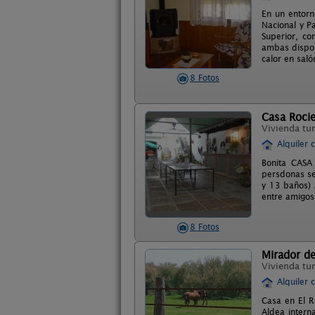
En un entorn
Nacional y P
Superior, c
ambas dispon
calor en sal
8 Fotos
Casa Rocie
Vivienda tur
Alquiler 
Bonita CASA
persdonas se
y 13 baños) 
entre amigos
8 Fotos
Mirador d
Vivienda tur
Alquiler 
Casa en El R
Aldea intern