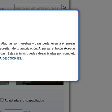
ios
-
al. Algunas son nuestras y otras pertenecen a empresas
cesitan de tu autorización. Al pulsar el botón
Aceptar
uedas. Estas últimas puedes desactivarlas por completo
CA DE COOKIES
.
Los Madroñeros
Casa Rural Finca El Tor
10+2 pers.
25 €
Alájar (Huelva)
Aracena (Huelva)
desde
Adaptada a discapacitados