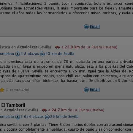
imenea, 4 habitaciones, 2 baños, cocina equipada, botelleros, arcón conge
oñana tiene actividades varias, la más importante para los fieles y amantes
rante el años todas las hermandades a ofrecerles misas rocieras, y cada 
Email
ística en
Aznalcázar
(Sevilla)
a
22,9 km
de La Rivera (Huelva)
completo
4-8 plazas
40 km de Sevilla
es una preciosa casa de labranza de 70 m. ubicada en una parcela privad
clavada en un lugar precioso en plena naturaleza, está a las puertas del C
playas de Huelva. Sevilla se encuentra a 25 min. Igual que la Aldea del 
spone de aparcamiento propio, zona chill- out, salón con chimenea, aire ac
s elásticas para niños, bicicletas, barbacoa, etc... Se distribuye en 3 dormit
Email
(1 comentario)
 El Tamboril
en
Aznalcázar
(Sevilla)
a
24,7 km
de La Rivera (Huelva)
completo
2-6+4 plazas
26 km de Sevilla
pica sevillana con 2 plantas. Tiene 3 dormitorios dobles con aire acondicion
ta; y cocina completamente amueblada, cuarto de baño y salón-comedor con 