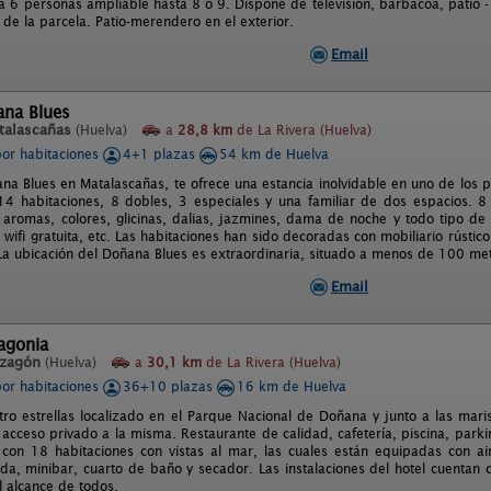
a 6 personas ampliable hasta 8 o 9. Dispone de televisión, barbacoa, patio 
de la parcela. Patio-merendero en el exterior.
Email
ana Blues
talascañas
(Huelva)
a
28,8 km
de La Rivera (Huelva)
por habitaciones
4+1 plazas
54 km de Huelva
ana Blues en Matalascañas, te ofrece una estancia inolvidable en uno de los
4 habitaciones, 8 dobles, 3 especiales y una familiar de dos espacios. 8 
aromas, colores, glicinas, dalias, jazmines, dama de noche y todo tipo de 
 wifi gratuita, etc. Las habitaciones han sido decoradas con mobiliario rústico
a ubicación del Doñana Blues es extraordinaria, situado a menos de 100 met
Email
agonia
zagón
(Huelva)
a
30,1 km
de La Rivera (Huelva)
por habitaciones
36+10 plazas
16 km de Huelva
tro estrellas localizado en el Parque Nacional de Doñana y junto a las mari
acceso privado a la misma. Restaurante de calidad, cafetería, piscina, parking 
 con 18 habitaciones con vistas al mar, las cuales están equipadas con aire
ada, minibar, cuarto de baño y secador. Las instalaciones del hotel cuentan
l alcance de todos.