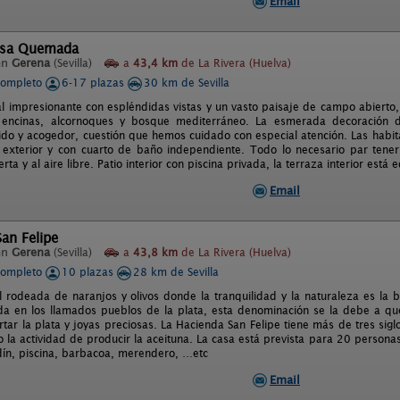
Email
asa Quemada
en
Gerena
(Sevilla)
a
43,4 km
de La Rivera (Huelva)
completo
6-17 plazas
30 km de Sevilla
al impresionante con espléndidas vistas y un vasto paisaje de campo abierto,
encinas, alcornoques y bosque mediterráneo. La esmerada decoración d
ido y acogedor, cuestión que hemos cuidado con especial atención. Las habit
l exterior y con cuarto de baño independiente. Todo lo necesario par tener
rta y al aire libre. Patio interior con piscina privada, la terraza interior est
Email
an Felipe
en
Gerena
(Sevilla)
a
43,8 km
de La Rivera (Huelva)
completo
10 plazas
28 km de Sevilla
l rodeada de naranjos y olivos donde la tranquilidad y la naturaleza es la 
da en los llamados pueblos de la plata, esta denominación se la debe a qu
tar la plata y joyas preciosas. La Hacienda San Felipe tiene más de tres sig
o la actividad de producir la aceituna. La casa está prevista para 20 persona
dín, piscina, barbacoa, merendero, …etc
Email