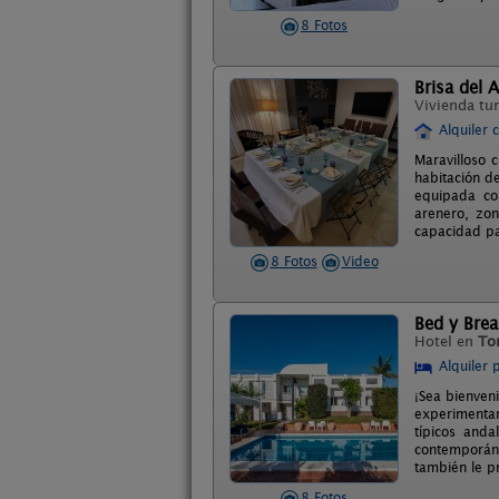
8 Fotos
Brisa del A
Vivienda tur
Alquiler 
Maravilloso c
habitación d
equipada con
arenero, zon
capacidad pa
8 Fotos
Video
Bed y Brea
Hotel en
To
Alquiler 
¡Sea bienven
experimentar
típicos and
contemporáne
también le p
8 Fotos