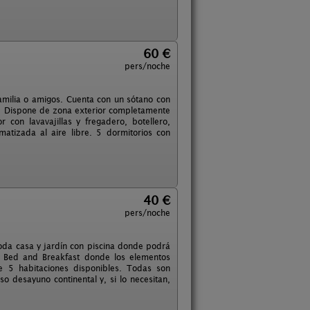
60 €
pers/noche
 familia o amigos. Cuenta con un sótano con
de. Dispone de zona exterior completamente
con lavavajillas y fregadero, botellero,
matizada al aire libre. 5 dormitorios con
40 €
pers/noche
moda casa y jardín con piscina donde podrá
un Bed and Breakfast donde los elementos
e 5 habitaciones disponibles. Todas son
 desayuno continental y, si lo necesitan,