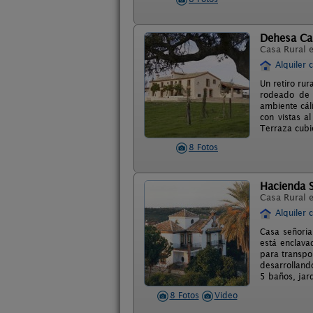
Dehesa C
Casa Rural 
Alquiler 
Un retiro rur
rodeado de 
ambiente cál
con vistas a
Terraza cubie
8 Fotos
Hacienda S
Casa Rural 
Alquiler 
Casa señoria
está enclava
para transpor
desarrolland
5 baños, jar
8 Fotos
Video