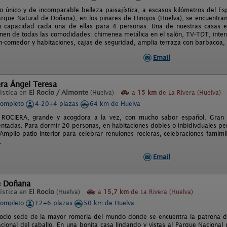
o único y de incomparable belleza paisajística, a escasos kilómetros del E
arque Natural de Doñana), en los pinares de Hinojos (Huelva), se encuentra
on capacidad cada una de ellas para 4 personas. Una de nuestras casas e
en de todas las comodidades: chimenea metálica en el salón, TV-TDT, inter
ón-comedor y habitaciones, cajas de seguridad, amplia terraza con barbacoa,
Email
ra Ángel Teresa
ística en
El Rocío / Almonte
(Huelva)
a
15 km
de La Rivera (Huelva)
completo
4-20+4 plazas
64 km de Huelva
 ROCIERA, grande y acogdora a la vez, con mucho sabor español. Gran
ntadas. Para dormir 20 personas, en habitaciones dobles o inbidivduales per
Amplio patio interior para celebrar renuiones rocieras, celebraciones famim
.
Email
e Doñana
ística en
El Rocío
(Huelva)
a
15,7 km
de La Rivera (Huelva)
completo
12+6 plazas
50 km de Huelva
ocío sede de la mayor romería del mundo donde se encuentra la patrona de
acional del caballo. En una bonita casa lindando y vistas al Parque Naciona