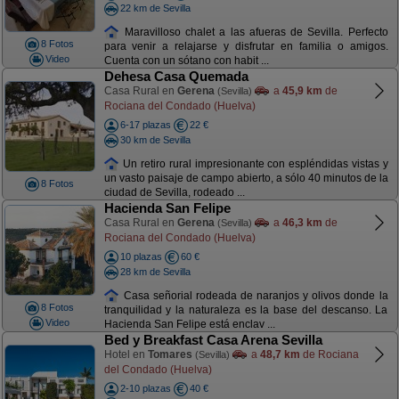
22 km de Sevilla
Maravilloso chalet a las afueras de Sevilla. Perfecto
8 Fotos
para venir a relajarse y disfrutar en familia o amigos.
Video
Cuenta con un sótano con habit ...
Dehesa Casa Quemada
Casa Rural en
Gerena
a
45,9 km
de
(Sevilla)
Rociana del Condado (Huelva)
6-17 plazas
22 €
30 km de Sevilla
Un retiro rural impresionante con espléndidas vistas y
un vasto paisaje de campo abierto, a sólo 40 minutos de la
8 Fotos
ciudad de Sevilla, rodeado ...
Hacienda San Felipe
Casa Rural en
Gerena
a
46,3 km
de
(Sevilla)
Rociana del Condado (Huelva)
10 plazas
60 €
28 km de Sevilla
Casa señorial rodeada de naranjos y olivos donde la
8 Fotos
tranquilidad y la naturaleza es la base del descanso. La
Video
Hacienda San Felipe está enclav ...
Bed y Breakfast Casa Arena Sevilla
Hotel en
Tomares
a
48,7 km
de Rociana
(Sevilla)
del Condado (Huelva)
2-10 plazas
40 €