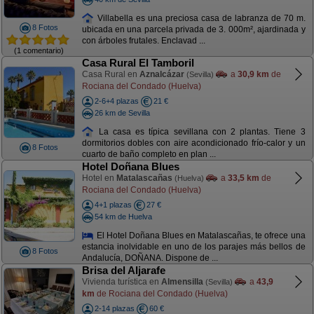
Villabella es una preciosa casa de labranza de 70 m.
8 Fotos
ubicada en una parcela privada de 3. 000m², ajardinada y
con árboles frutales. Enclavad ...
(1 comentario)
Casa Rural El Tamboril
Casa Rural en
Aznalcázar
a
30,9 km
de
(Sevilla)
Rociana del Condado (Huelva)
2-6+4 plazas
21 €
26 km de Sevilla
La casa es típica sevillana con 2 plantas. Tiene 3
dormitorios dobles con aire acondicionado frío-calor y un
8 Fotos
cuarto de baño completo en plan ...
Hotel Doñana Blues
Hotel en
Matalascañas
a
33,5 km
de
(Huelva)
Rociana del Condado (Huelva)
4+1 plazas
27 €
54 km de Huelva
El Hotel Doñana Blues en Matalascañas, te ofrece una
estancia inolvidable en uno de los parajes más bellos de
8 Fotos
Andalucía, DOÑANA. Dispone de ...
Brisa del Aljarafe
Vivienda turística en
Almensilla
a
43,9
(Sevilla)
km
de Rociana del Condado (Huelva)
2-14 plazas
60 €