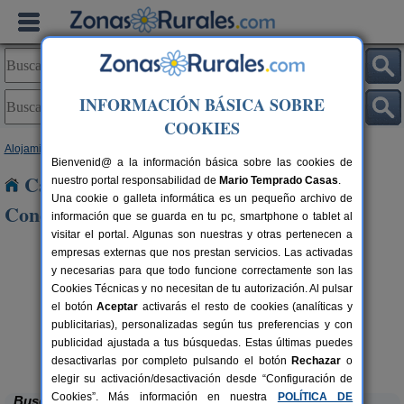
INFORMACIÓN BÁSICA SOBRE
COOKIES
Alojamientos
>
Andalucía
>
Huelva
> Rociana del Condado
Bienvenid@ a la información básica sobre las cookies de
Casas Rurales cerca de Rociana del
nuestro portal responsabilidad de
Mario Temprado Casas
.
Una cookie o galleta informática es un pequeño archivo de
Condado
información que se guarda en tu pc, smartphone o tablet al
visitar el portal. Algunas son nuestras y otras pertenecen a
empresas externas que nos prestan servicios. Las activadas
y necesarias para que todo funcione correctamente son las
Cookies Técnicas y no necesitan de tu autorización. Al pulsar
el botón
Aceptar
activarás el resto de cookies (analíticas y
publicitarias), personalizadas según tus preferencias y con
rs.
 €
publicidad ajustada a tus búsquedas. Estas últimas puedes
Casa Mirador Los Bravos
4+1 pers.
37 €
Aroche (Huelva)
desde
desactivarlas por completo pulsando el botón
Rechazar
o
elegir su activación/desactivación desde “Configuración de
Cookies”. Más información en nuestra
POLÍTICA DE
Buscar