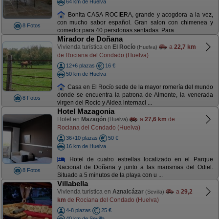
64 km de Huelva
Bonita CASA ROCIERA, grande y acogdora a la vez,
con mucho sabor español. Gran salon con chimenea y
8 Fotos
comedor para 40 persdonas sentadas. Para ...
Mirador de Doñana
Vivienda turística en
El Rocío
a
22,7 km
(Huelva)
de Rociana del Condado (Huelva)
12+6 plazas
16 €
50 km de Huelva
Casa en El Rocío sede de la mayor romería del mundo
donde se encuentra la patrona de Almonte, la venerada
8 Fotos
virgen del Rocío y Aldea internaci ...
Hotel Mazagonia
Hotel en
Mazagón
a
27,6 km
de
(Huelva)
Rociana del Condado (Huelva)
36+10 plazas
50 €
16 km de Huelva
Hotel de cuatro estrellas localizado en el Parque
Nacional de Doñana y junto a las marismas del Odiel.
8 Fotos
Situado a 5 minutos de la playa con u ...
Villabella
Vivienda turística en
Aznalcázar
a
29,2
(Sevilla)
km
de Rociana del Condado (Huelva)
4-8 plazas
25 €
40 km de Sevilla