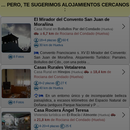
... PERO, TE SUGERIMOS ALOJAMIENTOS CERCANOS
:
El Mirador del Convento San Juan de
Morañina
Casa Rural en
Bollullos Par del Condado
(Huelva)
a
6,7 km
de Rociana del Condado (Huelva)
18+4 plazas
60 €
30 km de Huelva
Convento Franciscano s. XV El Mirador del Convento:
8 Fotos
San Juan de Morañina. Alojamiento Turístico: Parrales.
Bollullos del Cdo., con una pobla ...
Casas Rurales Vetalarena
Casa Rural en
Hinojos
a
18,4 km
de
(Huelva)
Rociana del Condado (Huelva)
8+2 plazas
27 €
40 km de Huelva
En un entorno único y de incomparable belleza
paisajística, a escasos kilómetros del Espacio Natural de
8 Fotos
Doñana (antiguos Parque Nacional y P ...
Casa Rociera Ángel Teresa
Vivienda turística en
El Rocío / Almonte
(Huelva)
a
21,8 km
de Rociana del Condado (Huelva)
4-20+4 plazas
25 €