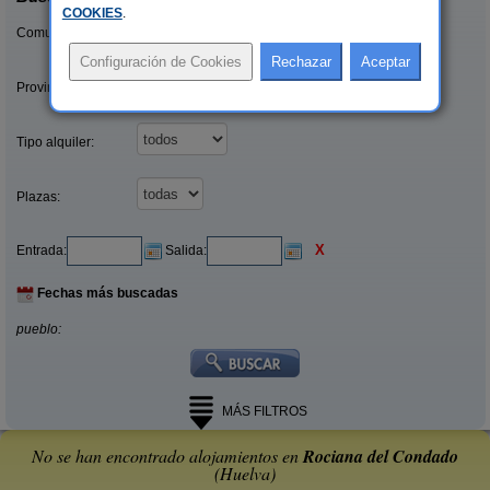
COOKIES
.
Comunidades:
Provincias/Islas:
Tipo alquiler:
Plazas:
X
Entrada:
Salida:
Fechas más buscadas
pueblo:
MÁS FILTROS
No se han encontrado alojamientos en
Rociana del Condado
(Huelva)