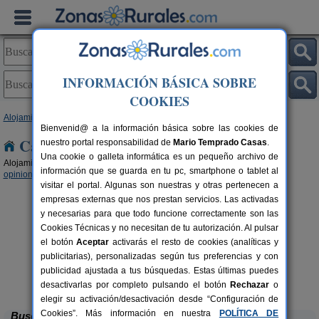
INFORMACIÓN BÁSICA SOBRE
COOKIES
Alojamientos
>
Aragón
> Huesca
Bienvenid@ a la información básica sobre las cookies de
Casas Rurales en Huesca
nuestro portal responsabilidad de
Mario Temprado Casas
.
Una cookie o galleta informática es un pequeño archivo de
Alojamientos rurales para disfrutar del turismo rural en Huesca (
21 con
información que se guarda en tu pc, smartphone o tablet al
opiniones
,
9 con reserva online
,
5 con disponibilidad
.)
visitar el portal. Algunas son nuestras y otras pertenecen a
empresas externas que nos prestan servicios. Las activadas
y necesarias para que todo funcione correctamente son las
Cookies Técnicas y no necesitan de tu autorización. Al pulsar
el botón
Aceptar
activarás el resto de cookies (analíticas y
publicitarias), personalizadas según tus preferencias y con
Camping Alquézar
publicidad ajustada a tus búsquedas. Estas últimas puedes
rs.
6 pers.
 €
25 €
Alquézar (Huesca)
desde
desactivarlas por completo pulsando el botón
Rechazar
o
elegir su activación/desactivación desde “Configuración de
Cookies”. Más información en nuestra
POLÍTICA DE
Buscar