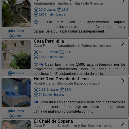
Apartamentos Rurales en
Saravillo
(Huesca)
20+3 plazas
18 €
120 km de Huesca
Casa rural con 5 apartamentos dúplex,
independientes los unos de los otros. Jardín, barbacoa y
8 Fotos
garaje. Se alquila para familias independient ...
Video
Casa Pardinilla
Casa Rural en
Coscojuela de Sobrarbe
(Huesca)
8-12+1 plazas
18 €
100 km de Huesca
Casa faminliar de 1589. Está restaurada por los
propietarios conservando todo lo antiguo de la
8 Fotos
construcción. El alojamiento consta de cocia ...
Hotel Real Posada de Liena
Hotel Rural en
Murillo de Gallego
(Huesca)
2-18+3 plazas
36 €
34 km de Huesca
Hotel rural con encanto que cuenta con 7 habitaciones
equipadas con baño de lujo en colecciones francesas,
8 Fotos
cama de matrimonio completa con r ...
Video
El Chalé de Sopena
Casa Rural en
Santaliestra y San Quílez
(Huesca)