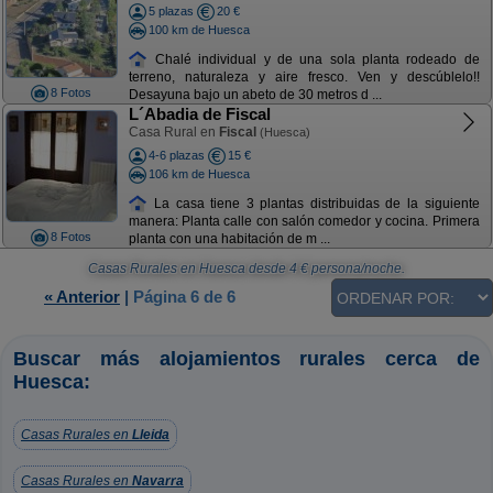
5 plazas
20 €
100 km de Huesca
Chalé individual y de una sola planta rodeado de
terreno, naturaleza y aire fresco. Ven y descúblelo!!
8 Fotos
Desayuna bajo un abeto de 30 metros d ...
L´Abadia de Fiscal
Casa Rural en
Fiscal
(Huesca)
4-6 plazas
15 €
106 km de Huesca
La casa tiene 3 plantas distribuidas de la siguiente
manera: Planta calle con salón comedor y cocina. Primera
8 Fotos
planta con una habitación de m ...
Casas Rurales en Huesca
desde
4
€ persona/noche.
« Anterior
|
Página 6 de 6
Buscar más alojamientos rurales cerca de
Huesca:
Casas Rurales en
Lleida
Casas Rurales en
Navarra