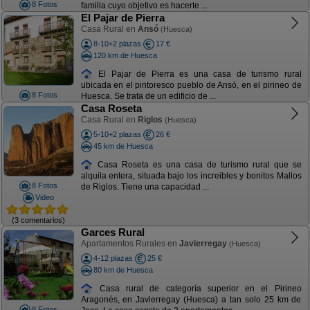
8 Fotos
familia cuyo objetivo es hacerte ...
El Pajar de Pierra
Casa Rural en
Ansó
(Huesca)
8-10+2 plazas
17 €
120 km de Huesca
El Pajar de Pierra es una casa de turismo rural
ubicada en el pintoresco pueblo de Ansó, en el pirineo de
8 Fotos
Huesca. Se trata de un edificio de ...
Casa Roseta
Casa Rural en
Riglos
(Huesca)
5-10+2 plazas
26 €
45 km de Huesca
Casa Roseta es una casa de turismo rural que se
alquila entera, situada bajo los increibles y bonitos Mallos
8 Fotos
de Riglos. Tiene una capacidad ...
Video
(3 comentarios)
Garces Rural
Apartamentos Rurales en
Javierregay
(Huesca)
4-12 plazas
25 €
80 km de Huesca
Casa rural de categoría superior en el Pirineo
Aragonés, en Javierregay (Huesca) a tan solo 25 km de
8 Fotos