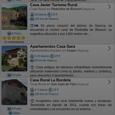
Jaca. La casa consta de 3 apartamentos ...
Casa Javier Turismo Rural
Casa Rural en
Piedrafita de Bisaurri
(Huesca)
16 plazas
20 €
134 km de Huesca
En pleno corazón del pirineo de Huesca, se
encuentra el núcleo rural de Piedrafita de Bisaurri, su
8 Fotos
magnifica situación y sus 1460 metros de ...
(2 comentarios)
Apartamentos Casa Sanz
Apartamentos Rurales en
Asque
(Huesca)
2-20 plazas
23 €
50 km de Huesca
Casa antigua de labranza rehabilitada recientemente
utilizando materiales como la piedra, madera y cerámica,
8 Fotos
para ofrecerles 3 apartamentos ...
Casa Rural La Bordeta
Casa Rural en
San Juan de Plan
(Huesca)
2-4 plazas
19 €
125 km de Huesca
Acogedora casa rural totalmente nueva y equipada.
Terminada en Agosto de 2011, cuenta con todas las
8 Fotos
comodidades y se encuentra en un entorno ...
Video