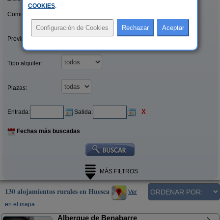
COOKIES
.
Comunidades:
Provincias/Islas:
Tipo alquiler:
Plazas:
X
Entrada:
Salida:
Fechas más buscadas
MÁS FILTROS
130 alojamientos rurales en Huesca
Ver
en el mapa
Albergue de Benabarre