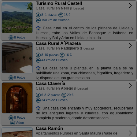
Turismo Rural Castell
Casa Rural en
Neril
(Huesca)
8+1 plazas
18 €
150 km de Huesca
Casa rural en el centro de los pirineos de Lleida y
Huesca, entre los Valles de Benasque e Isábena en
8 Fotos
Huesca y Boí y Arán en Lleida, ubicada ...
Casa Rural A´Plazeta
Casa Rural en
Radiquero
(Huesca)
8-10 plazas
16 €
43 km de Huesca
La casa tiene 3 plantas, en la planta baja se ha
habilitado una zona, con chimenea, frigorífico, fregadero y
8 Fotos
tv, dispone de una gran mesa pa ...
Casa Clavería
Casa Rural en
Abiego
(Huesca)
6-8+2 plazas
20 €
34 km de Huesca
Una casa con encanto y muy acogedora, recuperada
de los antiguos lagares y cuadras, con equipamiento
8 Fotos
completo y moderno, donde descansar com ...
Video
Casa Ramón
Apartamentos Rurales en
Santa Maura / Valle de