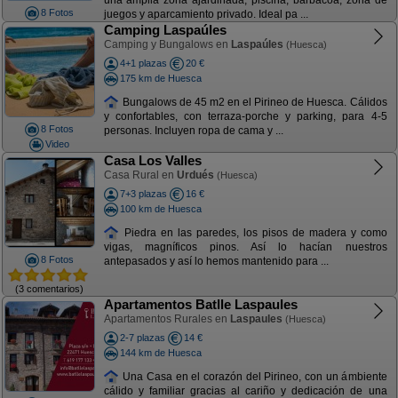
una amplia zona ajardinada, piscina, barbacoa, zona de
8 Fotos
juegos y aparcamiento privado. Ideal pa ...
Camping Laspaúles
Camping y Bungalows en
Laspaúles
(Huesca)
4+1 plazas
20 €
175 km de Huesca
Bungalows de 45 m2 en el Pirineo de Huesca. Cálidos
y confortables, con terraza-porche y parking, para 4-5
8 Fotos
personas. Incluyen ropa de cama y ...
Video
Casa Los Valles
Casa Rural en
Urdués
(Huesca)
7+3 plazas
16 €
100 km de Huesca
Piedra en las paredes, los pisos de madera y como
vigas, magníficos pinos. Así lo hacían nuestros
8 Fotos
antepasados y así lo hemos mantenido para ...
(3 comentarios)
Apartamentos Batlle Laspaules
Apartamentos Rurales en
Laspaules
(Huesca)
2-7 plazas
14 €
144 km de Huesca
Una Casa en el corazón del Pirineo, con un ámbiente
cálido y familiar gracias al cariño y dedicación de una