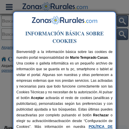
INFORMACIÓN BÁSICA SOBRE
COOKIES
Alojamientos
>
Aragón
> Huesca
Bienvenid@ a la información básica sobre las cookies de
Casas Rurales en Huesca
nuestro portal responsabilidad de
Mario Temprado Casas
.
Una cookie o galleta informática es un pequeño archivo de
Alojamientos rurales para disfrutar del turismo rural en Huesca (
21 con
información que se guarda en tu pc, smartphone o tablet al
opiniones
,
9 con reserva online
,
5 con disponibilidad
.)
visitar el portal. Algunas son nuestras y otras pertenecen a
empresas externas que nos prestan servicios. Las activadas
y necesarias para que todo funcione correctamente son las
Cookies Técnicas y no necesitan de tu autorización. Al pulsar
el botón
Aceptar
activarás el resto de cookies (analíticas y
publicitarias), personalizadas según tus preferencias y con
Mirador de La Herradura
publicidad ajustada a tus búsquedas. Estas últimas puedes
rs.
7+2 pers.
 €
40 €
Embún (Huesca)
desde
desactivarlas por completo pulsando el botón
Rechazar
o
elegir su activación/desactivación desde “Configuración de
Cookies”. Más información en nuestra
POLÍTICA DE
Buscar