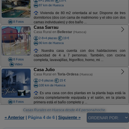
6+1 plazas
25 €
87 km de Huesca
Vivienda de 80 m2 orientada al sur. Dispone de tres
dormitorios (dos con cama de matrimonio y el otro con dos
8 Fotos
camas individuales) y dos baño ...
Casa Sarrau
Casa Rural en
Bellestar
(Huesca)
2-8+4 plazas
19 €
90 km de Huesca
Nuestra casa cuenta con dos habitaciones con
capacidad de 4 a 7 personas. También, con cocina
8 Fotos
completa, lavavajillas, frigorífico, horno, mi ...
Video
Casa Julio
Casa Rural en
Torla-Ordesa
(Huesca)
2-6 plazas
15 €
100 km de Huesca
Es una casa con dos plantas en la planta baja está la
cocina completamente equipada y el salón, en la planta
8 Fotos
primera está el baño completo y ...
Casas Rurales en Huesca
desde
4
€ persona/noche.
« Anterior
|
Página 4 de 6
|
Siguiente »