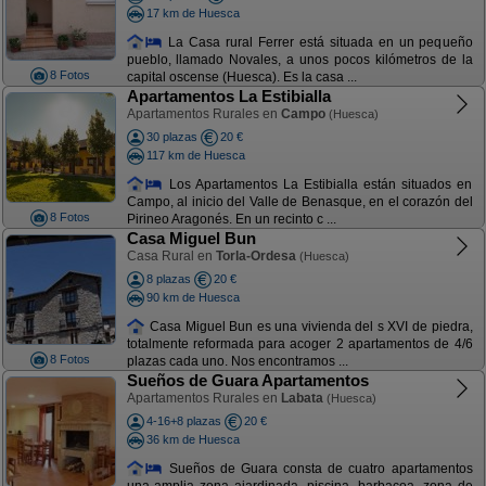
17 km de Huesca
La Casa rural Ferrer está situada en un pequeño
pueblo, llamado Novales, a unos pocos kilómetros de la
8 Fotos
capital oscense (Huesca). Es la casa ...
Apartamentos La Estibialla
Apartamentos Rurales en
Campo
(Huesca)
30 plazas
20 €
117 km de Huesca
Los Apartamentos La Estibialla están situados en
Campo, al inicio del Valle de Benasque, en el corazón del
8 Fotos
Pirineo Aragonés. En un recinto c ...
Casa Miguel Bun
Casa Rural en
Torla-Ordesa
(Huesca)
8 plazas
20 €
90 km de Huesca
Casa Miguel Bun es una vivienda del s XVI de piedra,
totalmente reformada para acoger 2 apartamentos de 4/6
8 Fotos
plazas cada uno. Nos encontramos ...
Sueños de Guara Apartamentos
Apartamentos Rurales en
Labata
(Huesca)
4-16+8 plazas
20 €
36 km de Huesca
Sueños de Guara consta de cuatro apartamentos