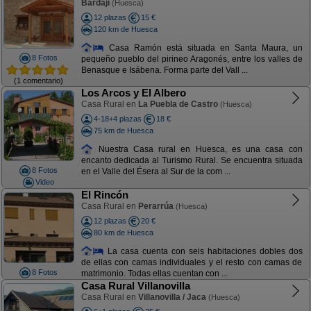
Bardaji
(Huesca)
12 plazas
15 €
120 km de Huesca
Casa Ramón está situada en Santa Maura, un
8 Fotos
pequeño pueblo del pirineo Aragonés, entre los valles de
Benasque e Isábena. Forma parte del Vall ...
(1 comentario)
Los Arcos y El Albero
Casa Rural en
La Puebla de Castro
(Huesca)
4-18+4 plazas
18 €
75 km de Huesca
Nuestra Casa rural en Huesca, es una casa con
encanto dedicada al Turismo Rural. Se encuentra situada
8 Fotos
en el Valle del Ésera al Sur de la com ...
Video
El Rincón
Casa Rural en
Perarrúa
(Huesca)
12 plazas
20 €
80 km de Huesca
La casa cuenta con seis habitaciones dobles dos
de ellas con camas individuales y el resto con camas de
8 Fotos
matrimonio. Todas ellas cuentan con ...
Casa Rural Villanovilla
Casa Rural en
Villanovilla / Jaca
(Huesca)