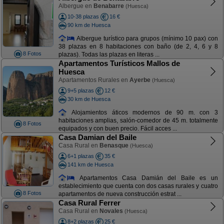
Albergue en
Benabarre
(Huesca)
10-38 plazas
16 €
90 km de Huesca
Albergue turístico para grupos (mínimo 10 pax) con
38 plazas en 8 habitaciones con baño (de 2, 4, 6 y 8
8 Fotos
plazas). Todas las plazas en literas ...
Apartamentos Turísticos Mallos de
Huesca
Apartamentos Rurales en
Ayerbe
(Huesca)
9+5 plazas
12 €
30 km de Huesca
Alojamientos áticos modernos de 90 m. con 3
habitaciones amplias, salón-comedor de 45 m. totalmente
8 Fotos
equipados y con buen precio. Fácil acces ...
Casa Damian del Baile
Casa Rural en
Benasque
(Huesca)
6+1 plazas
35 €
141 km de Huesca
Apartamentos Casa Damián del Baile es un
establecimiento que cuenta con dos casas rurales y cuatro
8 Fotos
apartamentos de nueva construcción estrat ...
Casa Rural Ferrer
Casa Rural en
Novales
(Huesca)
8+2 plazas
25 €