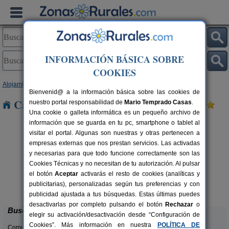
INFORMACIÓN BÁSICA SOBRE
COOKIES
Alojamientos
>
Andalucía
>
Jaén
> Charilla
Bienvenid@ a la información básica sobre las cookies de
Casas Rurales cerca de Charilla
nuestro portal responsabilidad de
Mario Temprado Casas
.
Una cookie o galleta informática es un pequeño archivo de
información que se guarda en tu pc, smartphone o tablet al
visitar el portal. Algunas son nuestras y otras pertenecen a
empresas externas que nos prestan servicios. Las activadas
y necesarias para que todo funcione correctamente son las
Cookies Técnicas y no necesitan de tu autorización. Al pulsar
el botón
Aceptar
activarás el resto de cookies (analíticas y
Alojamiento Los Valeros
rs.
15-20+7 pers.
publicitarias), personalizadas según tus preferencias y con
 €
25 €
Beas de Segura (Jaén)
desde
publicidad ajustada a tus búsquedas. Estas últimas puedes
desactivarlas por completo pulsando el botón
Rechazar
o
Buscar
elegir su activación/desactivación desde “Configuración de
Cookies”. Más información en nuestra
POLÍTICA DE
Comunidades: