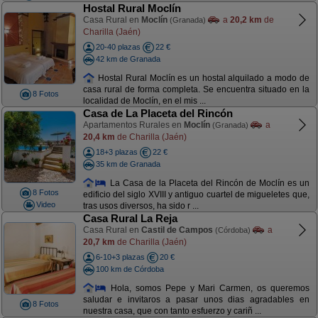
Hostal Rural Moclín
Casa Rural en
Moclín
a
20,2 km
de
(Granada)
Charilla (Jaén)
20-40 plazas
22 €
42 km de Granada
Hostal Rural Moclín es un hostal alquilado a modo de
casa rural de forma completa. Se encuentra situado en la
8 Fotos
localidad de Moclín, en el mis ...
Casa de La Placeta del Rincón
Apartamentos Rurales en
Moclín
a
(Granada)
20,4 km
de Charilla (Jaén)
18+3 plazas
22 €
35 km de Granada
La Casa de la Placeta del Rincón de Moclín es un
8 Fotos
edificio del siglo XVIII y antiguo cuartel de migueletes que,
Video
tras usos diversos, ha sido r ...
Casa Rural La Reja
Casa Rural en
Castil de Campos
a
(Córdoba)
20,7 km
de Charilla (Jaén)
6-10+3 plazas
20 €
100 km de Córdoba
Hola, somos Pepe y Mari Carmen, os queremos
saludar e invitaros a pasar unos dias agradables en
8 Fotos
nuestra casa, que con tanto esfuerzo y cariñ ...