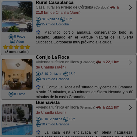
Rural Casablanca
Casa Rural en
Priego de Córdoba
a
(Córdoba)
21,8 km
de Charilla (Jaén)
20+6 plazas
18 €
95 km de Córdoba
Magnifico cortijo andaluz, conservando todo su
8 Fotos
encanto. Situado en el Parque Natural de la Sierra
Video
Subbetica Cordobesa muy próximo a la ciuda ...
(3 comentarios)
Cortijo La Roca
Vivienda turística en
Illora
a
22,1 km
(Granada)
de Charilla (Jaén)
2-10+2 plazas
15 €
29 km de Granada
El Cortijo La Roca está situado muy cerca de Granada,
a solo 25 minutos, a 40 minutos de Sierra Nevada y a 60
8 Fotos
minutos de la costa Granadina ...
Buenavista
Vivienda turística en
Íllora
a
22,1 km
(Granada)
de Charilla (Jaén)
6-10+2 plazas
18 €
30 km de Granada
La casa está enclavada en plena naturaleza,