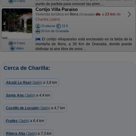
8 Fotos
punto de partida para conocer las princ ...
Cortijo Villa Paraiso
Vivienda turística en
Íllora
a
23 km
de
(Granada)
Charilla (Jaén)
10 plazas
15 €
30 km de Granada
El cortijo villaparaíso está enclavado en la falda de la
8 Fotos
montaña de Illora, a 30 Km de Granada, donde puede
Video
disfrutar al aire libre de unos ...
Cerca de Charilla:
Alcalá La Real
(Jaén)
a 3,8 km
Santa Ana
(Jaén)
a 4,4 km
Castillo de Locubín
(Jaén)
a 4,7 km
Frailes
(Jaén)
a 6,4 km
Ribera Alta
(Jaén)
a 7,3 km