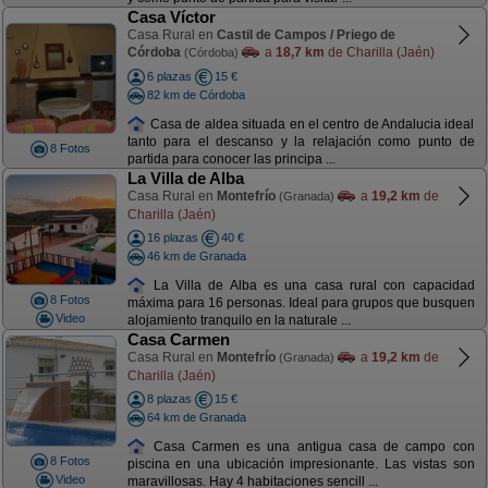
Casa Víctor
Casa Rural en
Castil de Campos / Priego de
Córdoba
a
18,7 km
de Charilla (Jaén)
(Córdoba)
6 plazas
15 €
82 km de Córdoba
Casa de aldea situada en el centro de Andalucia ideal
tanto para el descanso y la relajación como punto de
8 Fotos
partida para conocer las principa ...
La Villa de Alba
Casa Rural en
Montefrío
a
19,2 km
de
(Granada)
Charilla (Jaén)
16 plazas
40 €
46 km de Granada
La Villa de Alba es una casa rural con capacidad
8 Fotos
máxima para 16 personas. Ideal para grupos que busquen
Video
alojamiento tranquilo en la naturale ...
Casa Carmen
Casa Rural en
Montefrío
a
19,2 km
de
(Granada)
Charilla (Jaén)
8 plazas
15 €
64 km de Granada
Casa Carmen es una antigua casa de campo con
8 Fotos
piscina en una ubicación impresionante. Las vistas son
Video
maravillosas. Hay 4 habitaciones sencill ...