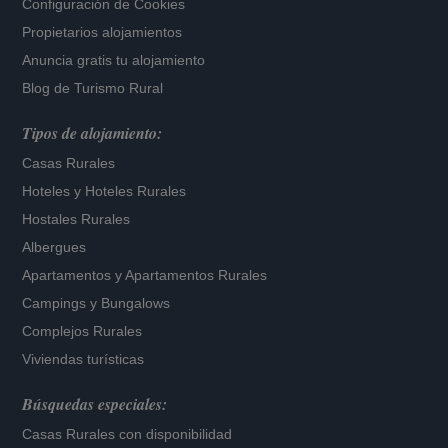
Configuración de Cookies
Propietarios alojamientos
Anuncia gratis tu alojamiento
Blog de Turismo Rural
Tipos de alojamiento:
Casas Rurales
Hoteles
y
Hoteles Rurales
Hostales Rurales
Albergues
Apartamentos
y
Apartamentos Rurales
Campings y Bungalows
Complejos Rurales
Viviendas turísticas
Búsquedas especiales:
Casas Rurales con disponibilidad