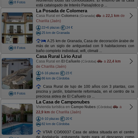
reuniendo todas las comodidades. El entorno de la casa
8 Fotos
está catalogado de Interés Paisajístico p ...
La Posada de Colomera
Casa Rural en
Colomera
a
22,1 km
de
(Granada)
Charilla (Jaén)
22+6 plazas
24 €
25 km de Granada
A 25 km de Granada, Casa de decoración árabe de
más de un siglo de antiguedad con 9 habitaciones con
8 Fotos
baño completo individual, wifi, climati ...
Casa Rural Lirio Azul
Casa Rural en
El Cañuelo
a
22,4 km
(Córdoba)
de Charilla (Jaén)
6-16 plazas
23 €
86 km de Córdoba
Casa Rural de lujo de 100 años con 3 plantas, con
piscina y jardín, totalmente reformada, en el centro de la
8 Fotos
preciosa aldea de El Cañuelo co ...
La Casa de Camponubes
Vivienda turística en
Campo Nubes
a
(Córdoba)
22,9 km
de Charilla (Jaén)
6-10 plazas
20 €
82 km de Córdoba
VTAR CO/00037 Casa de aldea situada en el centro
de Andalucía, estupenda tanto para el descanso como