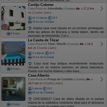
Dispone de seis dormitorios, cin ...
Cortijo Colomo
Casa Rural en
Almedinilla
a
17,2 km
(Córdoba)
de Charilla (Jaén)
10-12 plazas
16 €
70 km de Córdoba
Amplia casa rural situada en un enclave privilegiado,
entre las aldeas de Brácana y Venta Valero, dentro del
8 Fotos
municipio de Almedinilla. Con c ...
La Casita de Tózar
Casa Rural en
Tózar / Moclín
a
18,2
(Granada)
km
de Charilla (Jaén)
2-4 plazas
20 €
41 km de Granada
Casa rural muy antigua recientemente restaurada.
Ubicada en un entorno precioso, en plena naturaleza.
8 Fotos
Pueblo con mucha historia y rutas mara ...
Casa Alberto
Casa Rural en
Priego de Cordoba
a
(Córdoba)
18,7 km
de Charilla (Jaén)
5 plazas
15 €
85 km de Córdoba
CR/CO/00227 Casa de aldea situada en el parque
natural de la subbética cordobesa ideal para el descanso
8 Fotos
y como punto de partida para visitar ...