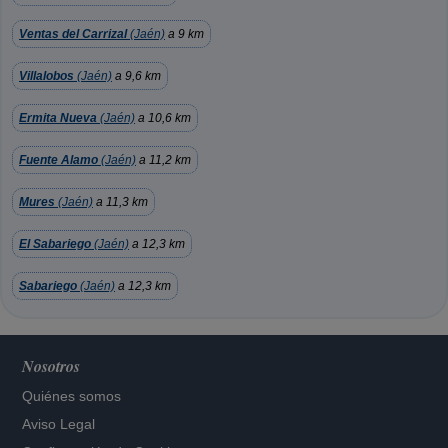
Ventas del Carrizal
(Jaén)
a 9 km
Villalobos
(Jaén)
a 9,6 km
Ermita Nueva
(Jaén)
a 10,6 km
Fuente Alamo
(Jaén)
a 11,2 km
Mures
(Jaén)
a 11,3 km
El Sabariego
(Jaén)
a 12,3 km
Sabariego
(Jaén)
a 12,3 km
Nosotros
Quiénes somos
Aviso Legal