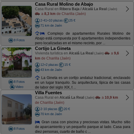
Casa Rural Molino de Abajo
Casa Rural en
Ribera Baja / Alcalá La Real
(Jaén)
a
8,3 km
de Charilla (Jaén)
2-41+10 plazas
25 €
71 km de Jaén
Complejo de apartamentos Rurales Molino de
Abajo está compuesta por 6 apartamentos independientes
8 Fotos
pero localizadas en el mismo recinto, por ...
Cortijo La Gineta
Vivienda turística en
Alcalá La Real
a
9,6
(Jaén)
km
de Charilla (Jaén)
12+2 plazas
15 €
43 km de Jaén
La Gineta es un cortijo andaluz tradicional, enclavado
8 Fotos
en un lugar tranquilo. Su arquitectura, típica de las casas
Video
de labor del siglo XIX, t ...
Villa Fuentes
Casa Rural en
Alcalá La Real
a
10,9 km
(Jaén)
de Charilla (Jaén)
2-10 plazas
20 €
70 km de Jaén
Gran casa con piscina y preciosas vistas. Mucho sitio
de aparcamiento y un pequeño parque al lado. Casa para
8 Fotos
diez personas, cuarto de baño c ...