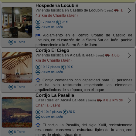
Hospederia Locubin
Vivienda turística en
Castillo de Locubin
a
(Jaén)
4,7 km
de Charilla (Jaén)
17 plazas
25 €
70 km de Jaén
Alojamiento en el centro urbano de Castillo de
Locubin, en el corazón de la Sierra Sur de Jaén, pueblo
8 Fotos
perteneciente a la Sierra Sur de Jaén ...
Cortijo El Ciego
Vivienda turística en
Alcalá la Real
a
6,6
(Jaén)
km
de Charilla (Jaén)
10-17 plazas
20 €
70 km de Jaén
Cortijo centenario con capacidad para 11 personas
que ha sido restaurado respetando los elementos
8 Fotos
arquitectónicos de su época, con el toque ...
Cortijo La Pasailla
Casa Rural en
Alcalá La Real
a
8,2 km
de
(Jaén)
Charilla (Jaén)
4-10+2 plazas
20 €
55 km de Jaén
El cortijo La Pasailla, del siglo XVIII, recientemente
restaurado, conserva la estructura típica de la zona, con
8 Fotos
muros de piedra, vigas de m ...