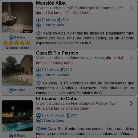
Mansión Alba
Vivienda turística en
El Sabariego / Alcaudete
(Jaén)
a
12,4 km
de Charilla (Jaén)
12 plazas
30 €
58 km de Jaén
Mansión Alba viviendas turísticas de alojamiento rural
8 Fotos
cuenta con toda serie de comodidades, en un entorno
espectacular se convierte en la c ...
(3 comentarios)
Casa El Tío Patricio
Vivienda turística en
Montillana
a
14,4
(Granada)
km
de Charilla (Jaén)
8-14 plazas
19 €
50 km de Granada
La casa El Tío Patricio es una de las viviendas que
componen el Cortijo el Hachazo. Está situada en la
8 Fotos
comarca de los Montes Orientales de G ...
El Encinar de Cobo
Vivienda turística en
Fuensanta de Martos
(Jaén)
a
14,6 km
de Charilla (Jaén)
10-15+1 plazas
23 €
35 km de Jaén
Casa Rural entre encinas centenarias, a una altura
media y con excelente panorámica al pantano del Víboras.
8 Fotos