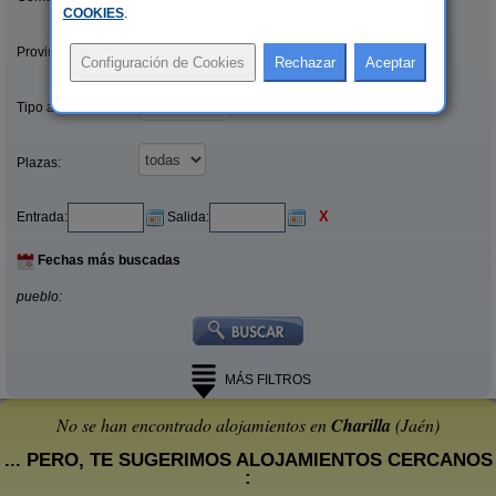
COOKIES
.
Provincias/Islas:
Tipo alquiler:
Plazas:
X
Entrada:
Salida:
Fechas más buscadas
pueblo:
MÁS FILTROS
No se han encontrado alojamientos en
Charilla
(Jaén)
... PERO, TE SUGERIMOS ALOJAMIENTOS CERCANOS
: