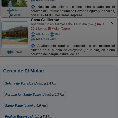
Nuestro alojamiento se encuentra situado en el
8 Fotos
corazon del Parque natural de Cazorla Segura y las Villas,
Video
con sus 214.000 hectáreas, represe ...
Casa Guillermo
Apartamento en
Arroyo Frío / La Iruela
a
(Jaén)
20,1 km
de El Molar (Jaén)
2-8 plazas
20 €
123 km de Jaén
Apartamento rural perteneciente a un residencial
situado en el pueblo de Arroyofrío (La Iruela), en pleno
8 Fotos
corazón del parque natural de la S ...
Cerca de El Molar:
Solana de Torralba
(Jaén)
a 2,4 km
Agrupacion Santo Tome
(Jaén)
a 5,3 km
Santo Tomé
(Jaén)
a 6,6 km
Peal de Becerro
(Jaén)
a 7,8 km