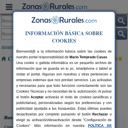
INFORMACIÓN BÁSICA SOBRE
COOKIES
Alojamientos
>
Andalucía
>
Jaén
> El Molar
Bienvenid@ a la información básica sobre las cookies de
Casas Rurales cerca de El Molar
nuestro portal responsabilidad de
Mario Temprado Casas
.
Una cookie o galleta informática es un pequeño archivo de
información que se guarda en tu pc, smartphone o tablet al
visitar el portal. Algunas son nuestras y otras pertenecen a
empresas externas que nos prestan servicios. Las activadas
y necesarias para que todo funcione correctamente son las
Cookies Técnicas y no necesitan de tu autorización. Al pulsar
el botón
Aceptar
activarás el resto de cookies (analíticas y
Alojamiento Los Valeros
rs.
15-20+7 pers.
publicitarias), personalizadas según tus preferencias y con
 €
25 €
Beas de Segura (Jaén)
desde
publicidad ajustada a tus búsquedas. Estas últimas puedes
desactivarlas por completo pulsando el botón
Rechazar
o
Buscar
elegir su activación/desactivación desde “Configuración de
Cookies”. Más información en nuestra
POLÍTICA DE
Comunidades: