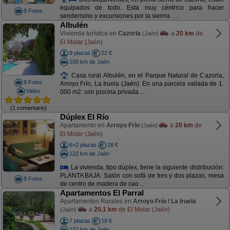
equipados de todo. Esta muy céntrico para hacer
8 Fotos
senderismo y excursiones por la sierrra. ...
Albulén
Vivienda turística en
Cazorla
a
20 km
de
(Jaén)
El Molar (Jaén)
9 plazas
22 €
100 km de Jaén
Casa rural Albulén, en el Parque Natural de Cazorla,
8 Fotos
Arroyo Frío, La Iruela (Jaén). En una parcela vallada de 1.
Video
000 m2. con piscina privada ...
(1 comentario)
Dúplex El Río
Apartamento en
Arroyo Frío
a
20 km
de
(Jaén)
El Molar (Jaén)
6+2 plazas
18 €
122 km de Jaén
La vivienda, tipo dúplex, tiene la siguiente distribución:
PLANTA BAJA: Salón con sofá de tres y dos plazas, mesa
8 Fotos
de centro de madera de cao ...
Apartamentos El Parral
Apartamentos Rurales en
Arroyo Frío / La Iruela
a
20,1 km
de El Molar (Jaén)
(Jaén)
7 plazas
18 €
127 km de Jaén