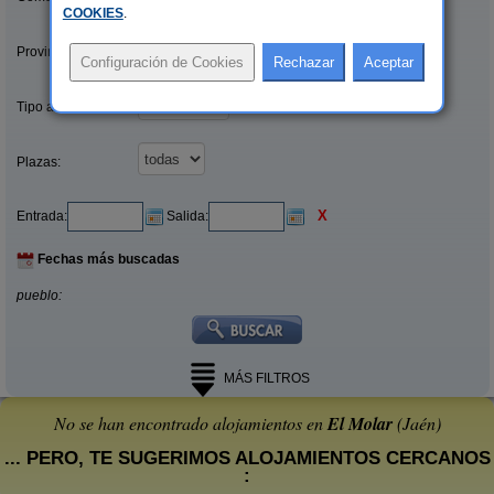
COOKIES
.
Provincias/Islas:
Tipo alquiler:
Plazas:
X
Entrada:
Salida:
Fechas más buscadas
pueblo:
MÁS FILTROS
No se han encontrado alojamientos en
El Molar
(Jaén)
... PERO, TE SUGERIMOS ALOJAMIENTOS CERCANOS
: