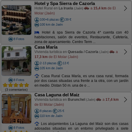
Hotel y Spa Sierra de Cazorla
Hotel Rural en
La Iruela
a
15,4 km
de El
(Jaén)
Molar (Jaén)
100+6 plazas
39 €
100 km de Jaén
Hotel & spa Sierra de Cazorla 4* cuenta con 40
habitaciones, salón de eventos, Restaurante, Cafetería,
8 Fotos
zona de aparcamiento. Centro Term ...
Casa María
Vivienda turística en
Quesada / Cazorla
a
(Jaén)
17,3 km
de El Molar (Jaén)
2-13 plazas
13 €
105 km de Jaén
Casa Rural Casa María, es una casa rural, formada
8 Fotos
por dos casas situadas una frente a la otra, con un jardín
en medio. Distan 50 m. una de o ...
(3 comentarios)
Casa Laguna del Maiz
Vivienda turística en
Burunchel
a
17,4 km
(Jaén)
de El Molar (Jaén)
8 plazas
25 €
110 km de Jaén
Los alojamientos La Laguna del Maíz son dos casas
8 Fotos
adosadas situadas en un entorno privilegiado a siete