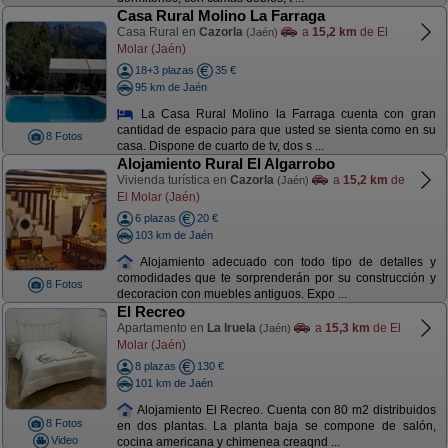
Casa Rural Molino La Farraga
Casa Rural en
Cazorla
a
15,2 km
de El
(Jaén)
Molar (Jaén)
18+3 plazas
35 €
95 km de Jaén
La Casa Rural Molino la Farraga cuenta con gran
cantidad de espacio para que usted se sienta como en su
8 Fotos
casa. Dispone de cuarto de tv, dos s ...
Alojamiento Rural El Algarrobo
Vivienda turística en
Cazorla
a
15,2 km
de
(Jaén)
El Molar (Jaén)
6 plazas
20 €
103 km de Jaén
Alojamiento adecuado con todo tipo de detalles y
comodidades que te sorprenderán por su construcción y
8 Fotos
decoracion con muebles antiguos. Expo ...
El Recreo
Apartamento en
La Iruela
a
15,3 km
de El
(Jaén)
Molar (Jaén)
8 plazas
130 €
101 km de Jaén
Alojamiento El Recreo. Cuenta con 80 m2 distribuidos
8 Fotos
en dos plantas. La planta baja se compone de salón,
Video
cocina americana y chimenea creaqnd ...