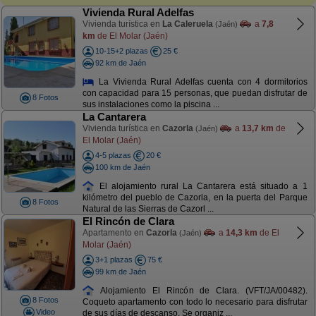
Vivienda Rural Adelfas
Vivienda turística en
La Caleruela
a
7,8
(Jaén)
km
de El Molar (Jaén)
10-15+2 plazas
25 €
92 km de Jaén
La Vivienda Rural Adelfas cuenta con 4 dormitorios
con capacidad para 15 personas, que puedan disfrutar de
8 Fotos
sus instalaciones como la piscina ...
La Cantarera
Vivienda turística en
Cazorla
a
13,7 km
de
(Jaén)
El Molar (Jaén)
4-5 plazas
20 €
100 km de Jaén
El alojamiento rural La Cantarera está situado a 1
kilómetro del pueblo de Cazorla, en la puerta del Parque
8 Fotos
Natural de las Sierras de Cazorl ...
El Rincón de Clara
Apartamento en
Cazorla
a
14,3 km
de El
(Jaén)
Molar (Jaén)
3+1 plazas
75 €
99 km de Jaén
Alojamiento El Rincón de Clara. (VFT/JA/00482).
8 Fotos
Coqueto apartamento con todo lo necesario para disfrutar
Video
de sus días de descanso. Se organiz ...