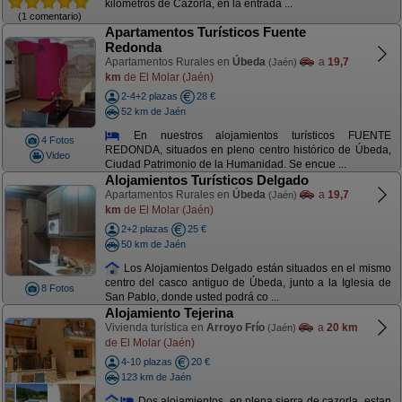
kilómetros de Cazorla, en la entrada ...
(1 comentario)
Apartamentos Turísticos Fuente
Redonda
Apartamentos Rurales en
Úbeda
a
19,7
(Jaén)
km
de El Molar (Jaén)
2-4+2 plazas
28 €
52 km de Jaén
En nuestros alojamientos turísticos FUENTE
4 Fotos
REDONDA, situados en pleno centro histórico de Úbeda,
Video
Ciudad Patrimonio de la Humanidad. Se encue ...
Alojamientos Turísticos Delgado
Apartamentos Rurales en
Úbeda
a
19,7
(Jaén)
km
de El Molar (Jaén)
2+2 plazas
25 €
50 km de Jaén
Los Alojamientos Delgado están situados en el mismo
centro del casco antiguo de Úbeda, junto a la Iglesia de
8 Fotos
San Pablo, donde usted podrá co ...
Alojamiento Tejerina
Vivienda turística en
Arroyo Frío
a
20 km
(Jaén)
de El Molar (Jaén)
4-10 plazas
20 €
123 km de Jaén
Dos alojamientos, en plena sierra de cazorla, estan