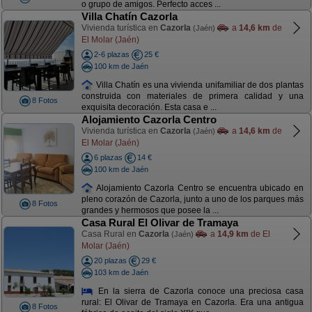
o grupo de amigos. Perfecto acces ...
Villa Chatín Cazorla
Vivienda turística en
Cazorla
a
14,6 km
de
(Jaén)
El Molar (Jaén)
2-6 plazas
25 €
100 km de Jaén
Villa Chatín es una vivienda unifamiliar de dos plantas
construida con materiales de primera calidad y una
8 Fotos
exquisita decoración. Esta casa e ...
Alojamiento Cazorla Centro
Vivienda turística en
Cazorla
a
14,6 km
de
(Jaén)
El Molar (Jaén)
6 plazas
14 €
100 km de Jaén
Alojamiento Cazorla Centro se encuentra ubicado en
pleno corazón de Cazorla, junto a uno de los parques más
8 Fotos
grandes y hermosos que posee la ...
Casa Rural El Olivar de Tramaya
Casa Rural en
Cazorla
a
14,9 km
de El
(Jaén)
Molar (Jaén)
20 plazas
29 €
103 km de Jaén
En la sierra de Cazorla conoce una preciosa casa
rural: El Olivar de Tramaya en Cazorla. Era una antigua
8 Fotos