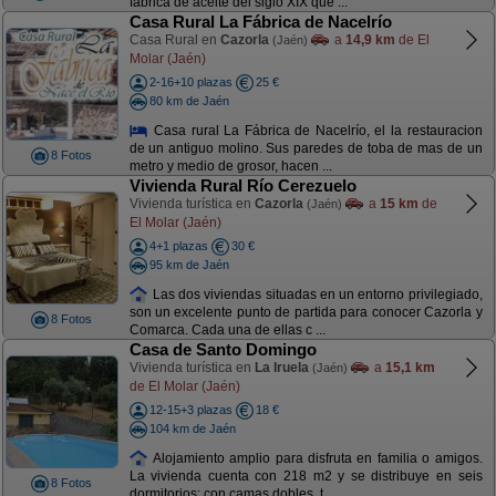
fábrica de aceite del siglo XIX que ...
Casa Rural La Fábrica de Nacelrío
Casa Rural en
Cazorla
a
14,9 km
de El
(Jaén)
Molar (Jaén)
2-16+10 plazas
25 €
80 km de Jaén
Casa rural La Fábrica de Nacelrío, el la restauracion
de un antiguo molino. Sus paredes de toba de mas de un
8 Fotos
metro y medio de grosor, hacen ...
Vivienda Rural Río Cerezuelo
Vivienda turística en
Cazorla
a
15 km
de
(Jaén)
El Molar (Jaén)
4+1 plazas
30 €
95 km de Jaén
Las dos viviendas situadas en un entorno privilegiado,
son un excelente punto de partida para conocer Cazorla y
8 Fotos
Comarca. Cada una de ellas c ...
Casa de Santo Domingo
Vivienda turística en
La Iruela
a
15,1 km
(Jaén)
de El Molar (Jaén)
12-15+3 plazas
18 €
104 km de Jaén
Alojamiento amplio para disfruta en familia o amigos.
La vivienda cuenta con 218 m2 y se distribuye en seis
8 Fotos
dormitorios; con camas dobles, t ...