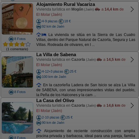
Alojamiento Rural Vacariza
Vivienda turística en
Mogón
a
14,4 km
de
(Jaén)
El Molar (Jaén)
4-9 plazas
18 €
92 km de Jaén
La vivienda se sitúa en la Sierra de Las Cuatro
8 Fotos
Villas, dentro del Parque Natural de Cazorla, Segura y Las
Villas. Rodeada de olivares, en l ...
(1 comentario)
La Villa de Sabena
Vivienda turística en
Cazorla
a
14,5 km
de
(Jaén)
El Molar (Jaén)
4-12+3 plazas
25 €
100 km de Jaén
En la cazorleña Ladera de San Isicio se alza La Villa
de SABENA, con unas impresionantes vistas del pueblo,
8 Fotos
la Peña de los Halcones y la cam ...
La Casa del Olivo
Vivienda turística en
Cazorla
a
14,6 km
de
(Jaén)
El Molar (Jaén)
2-10 plazas
25 €
90 km de Jaén
Alojamiento de reciente construcción con amplia
piscina privada y barbacoa, ideal para una pareja, familia
8 Fotos