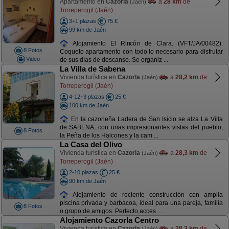
Apartamento en
Cazorla
a
28 km
de
(Jaén)
Torreperogil (Jaén)
3+1 plazas
75 €
99 km de Jaén
Alojamiento El Rincón de Clara. (VFT/JA/00482).
8 Fotos
Coqueto apartamento con todo lo necesario para disfrutar
Video
de sus días de descanso. Se organiz ...
La Villa de Sabena
Vivienda turística en
Cazorla
a
28,2 km
de
(Jaén)
Torreperogil (Jaén)
4-12+3 plazas
25 €
100 km de Jaén
En la cazorleña Ladera de San Isicio se alza La Villa
de SABENA, con unas impresionantes vistas del pueblo,
8 Fotos
la Peña de los Halcones y la cam ...
La Casa del Olivo
Vivienda turística en
Cazorla
a
28,3 km
de
(Jaén)
Torreperogil (Jaén)
2-10 plazas
25 €
90 km de Jaén
Alojamiento de reciente construcción con amplia
piscina privada y barbacoa, ideal para una pareja, familia
8 Fotos
o grupo de amigos. Perfecto acces ...
Alojamiento Cazorla Centro
Vivienda turística en
Cazorla
a
28,3 km
de
(Jaén)