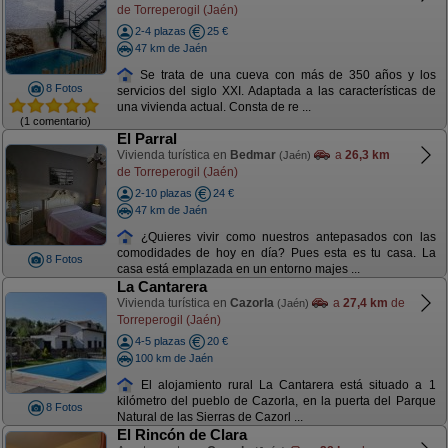
de Torreperogil (Jaén)
2-4 plazas
25 €
47 km de Jaén
Se trata de una cueva con más de 350 años y los
8 Fotos
servicios del siglo XXI. Adaptada a las características de
una vivienda actual. Consta de re ...
(1 comentario)
El Parral
Vivienda turística en
Bedmar
a
26,3 km
(Jaén)
de Torreperogil (Jaén)
2-10 plazas
24 €
47 km de Jaén
¿Quieres vivir como nuestros antepasados con las
comodidades de hoy en día? Pues esta es tu casa. La
8 Fotos
casa está emplazada en un entorno majes ...
La Cantarera
Vivienda turística en
Cazorla
a
27,4 km
de
(Jaén)
Torreperogil (Jaén)
4-5 plazas
20 €
100 km de Jaén
El alojamiento rural La Cantarera está situado a 1
kilómetro del pueblo de Cazorla, en la puerta del Parque
8 Fotos
Natural de las Sierras de Cazorl ...
El Rincón de Clara