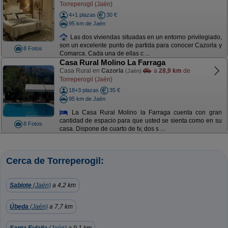
Torreperogil (Jaén)
4+1 plazas
30 €
95 km de Jaén
Las dos viviendas situadas en un entorno privilegiado,
son un excelente punto de partida para conocer Cazorla y
8 Fotos
Comarca. Cada una de ellas c ...
Casa Rural Molino La Farraga
Casa Rural en
Cazorla
a
28,9 km
de
(Jaén)
Torreperogil (Jaén)
18+3 plazas
35 €
95 km de Jaén
La Casa Rural Molino la Farraga cuenta con gran
cantidad de espacio para que usted se sienta como en su
8 Fotos
casa. Dispone de cuarto de tv, dos s ...
Cerca de Torreperogil:
Sabiote
(Jaén)
a 4,2 km
Úbeda
(Jaén)
a 7,7 km