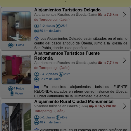
Alojamientos Turísticos Delgado
Apartamentos Rurales en
Úbeda
a
7,6 km
(Jaén)
de Torreperogil (Jaén)
2+2 plazas
25 €
50 km de Jaén
Los Alojamientos Delgado están situados en el mismo
centro del casco antiguo de Úbeda, junto a la Iglesia de
8 Fotos
San Pablo, donde usted podrá co ...
Apartamentos Turísticos Fuente
Redonda
Apartamentos Rurales en
Úbeda
a
7,7 km
(Jaén)
de Torreperogil (Jaén)
2-4+2 plazas
28 €
52 km de Jaén
En nuestros alojamientos turísticos FUENTE
4 Fotos
REDONDA, situados en pleno centro histórico de Úbeda,
Video
Ciudad Patrimonio de la Humanidad. Se encue ...
Alojamiento Rural Ciudad Monumental
Vivienda turística en
Baeza
a
16,5 km
de
(Jaén)
Torreperogil (Jaén)
6+1 plazas
45 €
48 km de Jaén
Alojamiento rural en el corazón del casco histórico de