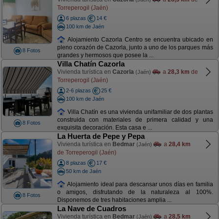
Torreperogil (Jaén)
6 plazas
14 €
100 km de Jaén
Alojamiento Cazorla Centro se encuentra ubicado en
pleno corazón de Cazorla, junto a uno de los parques más
8 Fotos
grandes y hermosos que posee la ...
Villa Chatín Cazorla
Vivienda turística en
Cazorla
a
28,3 km
de
(Jaén)
Torreperogil (Jaén)
2-6 plazas
25 €
100 km de Jaén
Villa Chatín es una vivienda unifamiliar de dos plantas
construida con materiales de primera calidad y una
8 Fotos
exquisita decoración. Esta casa e ...
La Huerta de Pepe y Pepa
Vivienda turística en
Bedmar
a
28,4 km
(Jaén)
de Torreperogil (Jaén)
8 plazas
17 €
50 km de Jaén
Alojamiento ideal para descansar unos días en familia
o amigos, disfrutando de la naturaleza al 100%.
8 Fotos
Disponemos de tres habitaciones amplia ...
La Nave de Cuadros
Vivienda turística en
Bedmar
a
28,5 km
(Jaén)