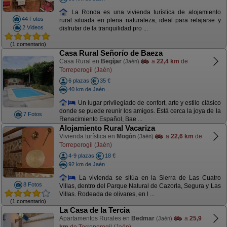
La Ronda es una vivienda turística de alojamiento
44 Fotos
rural situada en plena naturaleza, ideal para relajarse y
2 Videos
disfrutar de la tranquilidad pro ...
(1 comentario)
Casa Rural Señorío de Baeza
Casa Rural en
Begíjar
a
22,4 km
de
(Jaén)
Torreperogil (Jaén)
6 plazas
35 €
40 km de Jaén
Un lugar privilegiado de confort, arte y estilo clásico
donde se puede reunir los amigos. Está cerca la joya de la
7 Fotos
Renacimiento Español, Bae ...
Alojamiento Rural Vacariza
Vivienda turística en
Mogón
a
22,6 km
de
(Jaén)
Torreperogil (Jaén)
4-9 plazas
18 €
92 km de Jaén
La vivienda se sitúa en la Sierra de Las Cuatro
8 Fotos
Villas, dentro del Parque Natural de Cazorla, Segura y Las
Villas. Rodeada de olivares, en l ...
(1 comentario)
La Casa de la Tercia
Apartamentos Rurales en
Bedmar
a
25,9
(Jaén)
km
de Torreperogil (Jaén)