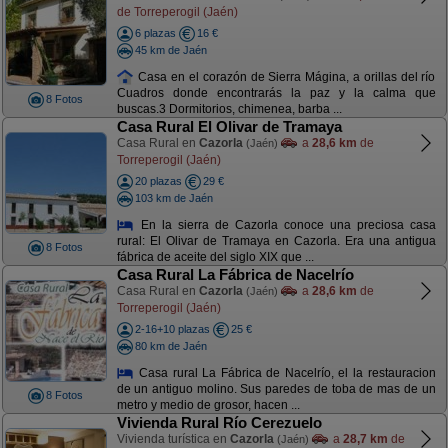
de Torreperogil (Jaén)
6 plazas
16 €
45 km de Jaén
Casa en el corazón de Sierra Mágina, a orillas del río
Cuadros donde encontrarás la paz y la calma que
8 Fotos
buscas.3 Dormitorios, chimenea, barba ...
Casa Rural El Olivar de Tramaya
Casa Rural en
Cazorla
a
28,6 km
de
(Jaén)
Torreperogil (Jaén)
20 plazas
29 €
103 km de Jaén
En la sierra de Cazorla conoce una preciosa casa
rural: El Olivar de Tramaya en Cazorla. Era una antigua
8 Fotos
fábrica de aceite del siglo XIX que ...
Casa Rural La Fábrica de Nacelrío
Casa Rural en
Cazorla
a
28,6 km
de
(Jaén)
Torreperogil (Jaén)
2-16+10 plazas
25 €
80 km de Jaén
Casa rural La Fábrica de Nacelrío, el la restauracion
de un antiguo molino. Sus paredes de toba de mas de un
8 Fotos
metro y medio de grosor, hacen ...
Vivienda Rural Río Cerezuelo
Vivienda turística en
Cazorla
a
28,7 km
de
(Jaén)