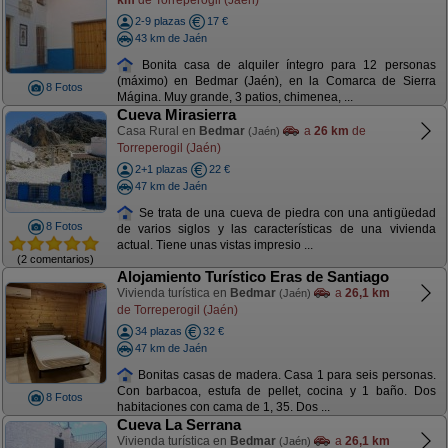
2-9 plazas
17 €
43 km de Jaén
Bonita casa de alquiler íntegro para 12 personas
(máximo) en Bedmar (Jaén), en la Comarca de Sierra
8 Fotos
Mágina. Muy grande, 3 patios, chimenea, ...
Cueva Mirasierra
Casa Rural en
Bedmar
a
26 km
de
(Jaén)
Torreperogil (Jaén)
2+1 plazas
22 €
47 km de Jaén
Se trata de una cueva de piedra con una antigüedad
8 Fotos
de varios siglos y las características de una vivienda
actual. Tiene unas vistas impresio ...
(2 comentarios)
Alojamiento Turístico Eras de Santiago
Vivienda turística en
Bedmar
a
26,1 km
(Jaén)
de Torreperogil (Jaén)
34 plazas
32 €
47 km de Jaén
Bonitas casas de madera. Casa 1 para seis personas.
Con barbacoa, estufa de pellet, cocina y 1 baño. Dos
8 Fotos
habitaciones con cama de 1, 35. Dos ...
Cueva La Serrana
Vivienda turística en
Bedmar
a
26,1 km
(Jaén)