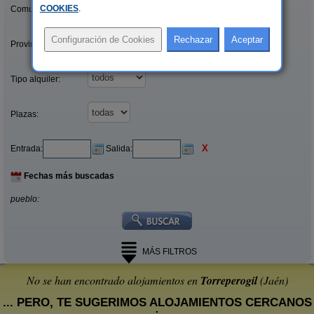
COOKIES
.
Comunidades:
Provincias/Islas:
Tipo alquiler:
Plazas:
X
Entrada:
Salida:
Fechas más buscadas
pueblo:
MÁS FILTROS
No se han encontrado alojamientos en
Torreperogil
(Jaén)
... PERO, TE SUGERIMOS ALOJAMIENTOS CERCANOS
: