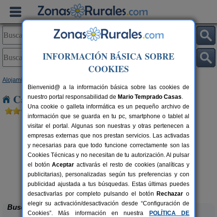
INFORMACIÓN BÁSICA SOBRE
COOKIES
Alojamientos
>
Andalucía
>
Jaén
> Torreperogil
Bienvenid@ a la información básica sobre las cookies de
Casas Rurales cerca de Torreperogil
nuestro portal responsabilidad de
Mario Temprado Casas
.
Una cookie o galleta informática es un pequeño archivo de
información que se guarda en tu pc, smartphone o tablet al
visitar el portal. Algunas son nuestras y otras pertenecen a
empresas externas que nos prestan servicios. Las activadas
y necesarias para que todo funcione correctamente son las
Cookies Técnicas y no necesitan de tu autorización. Al pulsar
el botón
Aceptar
activarás el resto de cookies (analíticas y
publicitarias), personalizadas según tus preferencias y con
Casa La Ronda
rs.
2-7+2 pers.
 €
25 €
publicidad ajustada a tus búsquedas. Estas últimas puedes
Jódar (Jaén)
desde
desactivarlas por completo pulsando el botón
Rechazar
o
elegir su activación/desactivación desde “Configuración de
Buscar
Cookies”. Más información en nuestra
POLÍTICA DE