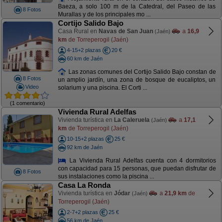
Baeza, a solo 100 m de la Catedral, del Paseo de las
8 Fotos
Murallas y de los principales mo ...
Cortijo Salido Bajo
Casa Rural en
Navas de San Juan
a
16,9
(Jaén)
km
de Torreperogil (Jaén)
4-15+2 plazas
20 €
60 km de Jaén
Las zonas comunes del Cortijo Salido Bajo constan de
8 Fotos
un amplio jardín, una zona de bosque de eucaliptos, un
Video
solarium y una piscina. El Corti ...
(1 comentario)
Vivienda Rural Adelfas
Vivienda turística en
La Caleruela
a
17,1
(Jaén)
km
de Torreperogil (Jaén)
10-15+2 plazas
25 €
92 km de Jaén
La Vivienda Rural Adelfas cuenta con 4 dormitorios
con capacidad para 15 personas, que puedan disfrutar de
8 Fotos
sus instalaciones como la piscina ...
Casa La Ronda
Vivienda turística en
Jódar
a
21,9 km
de
(Jaén)
Torreperogil (Jaén)
2-7+2 plazas
25 €
56 km de Jaén