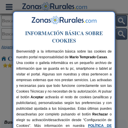
INFORMACIÓN BÁSICA SOBRE
COOKIES
Alojamientos
>
Andalucía
>
Jaén
> Los Villares
Bienvenid@ a la información básica sobre las cookies de
Casas Rurales cerca de Los Villares
nuestro portal responsabilidad de
Mario Temprado Casas
.
Una cookie o galleta informática es un pequeño archivo de
información que se guarda en tu pc, smartphone o tablet al
visitar el portal. Algunas son nuestras y otras pertenecen a
empresas externas que nos prestan servicios. Las activadas
y necesarias para que todo funcione correctamente son las
Cookies Técnicas y no necesitan de tu autorización. Al pulsar
el botón
Aceptar
activarás el resto de cookies (analíticas y
publicitarias), personalizadas según tus preferencias y con
Alojamiento Los Valeros
rs.
15-20+7 pers.
 €
25 €
publicidad ajustada a tus búsquedas. Estas últimas puedes
Beas de Segura (Jaén)
desde
desactivarlas por completo pulsando el botón
Rechazar
o
elegir su activación/desactivación desde “Configuración de
Buscar
Cookies”. Más información en nuestra
POLÍTICA DE