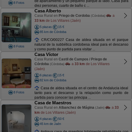
de aparcamiento y un pequeño parque al lado. Casa para
8 Fotos
diez personas, cuarto de baño c ...
Casa Alberto
Casa Rural en
Priego de Cordoba
a
(Córdoba)
33 km
de Los Villares (Jaén)
5 plazas
15 €
85 km de Córdoba
CR/CO/00227 Casa de aldea situada en el parque
natural de la subbética cordobesa ideal para el descanso
8 Fotos
y como punto de partida para visitar ...
Casa Víctor
Casa Rural en
Castil de Campos / Priego de
Córdoba
a
33 km
de Los Villares
(Córdoba)
(Jaén)
6 plazas
15 €
82 km de Córdoba
Casa de aldea situada en el centro de Andalucia ideal
8 Fotos
tanto para el descanso y la relajación como punto de
partida para conocer las principa ...
Casa de Maestros
Casa Rural en
Albanchez de Mágina
a
33
(Jaén)
km
de Los Villares (Jaén)
4 plazas
50 €
45 km de Jaén
Antigua casa de maestros totalmente rehabilitada con