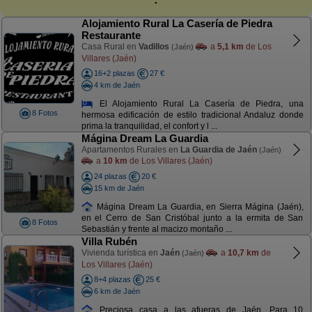
Alojamiento Rural La Casería de Piedra
Restaurante
Casa Rural en
Vadillos
a
5,1 km
de Los
(Jaén)
Villares (Jaén)
16+2 plazas
27 €
4 km de Jaén
El Alojamiento Rural La Casería de Piedra, una
8 Fotos
hermosa edificación de estilo tradicional Andaluz donde
prima la tranquilidad, el confort y l ...
Mágina Dream La Guardia
Apartamentos Rurales en
La Guardia de Jaén
(Jaén)
a
10 km
de Los Villares (Jaén)
24 plazas
20 €
15 km de Jaén
Mágina Dream La Guardia, en Sierra Mágina (Jaén),
en el Cerro de San Cristóbal junto a la ermita de San
8 Fotos
Sebastián y frente al macizo montaño ...
Villa Rubén
Vivienda turística en
Jaén
a
10,7 km
de
(Jaén)
Los Villares (Jaén)
8+4 plazas
25 €
6 km de Jaén
Preciosa casa a las afueras de Jaén. Para 10