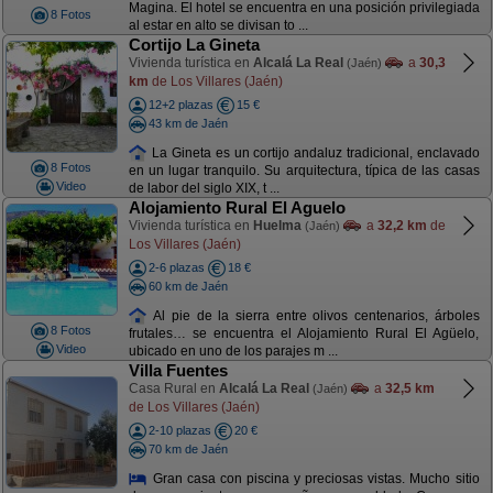
Magina. El hotel se encuentra en una posición privilegiada
8 Fotos
al estar en alto se divisan to ...
Cortijo La Gineta
Vivienda turística en
Alcalá La Real
a
30,3
(Jaén)
km
de Los Villares (Jaén)
12+2 plazas
15 €
43 km de Jaén
La Gineta es un cortijo andaluz tradicional, enclavado
8 Fotos
en un lugar tranquilo. Su arquitectura, típica de las casas
Video
de labor del siglo XIX, t ...
Alojamiento Rural El Aguelo
Vivienda turística en
Huelma
a
32,2 km
de
(Jaén)
Los Villares (Jaén)
2-6 plazas
18 €
60 km de Jaén
Al pie de la sierra entre olivos centenarios, árboles
8 Fotos
frutales… se encuentra el Alojamiento Rural El Agüelo,
Video
ubicado en uno de los parajes m ...
Villa Fuentes
Casa Rural en
Alcalá La Real
a
32,5 km
(Jaén)
de Los Villares (Jaén)
2-10 plazas
20 €
70 km de Jaén
Gran casa con piscina y preciosas vistas. Mucho sitio