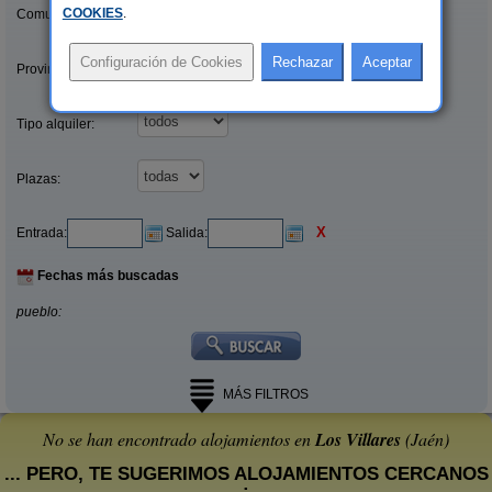
COOKIES
.
Comunidades:
Provincias/Islas:
Tipo alquiler:
Plazas:
X
Entrada:
Salida:
Fechas más buscadas
pueblo:
MÁS FILTROS
No se han encontrado alojamientos en
Los Villares
(Jaén)
... PERO, TE SUGERIMOS ALOJAMIENTOS CERCANOS
: