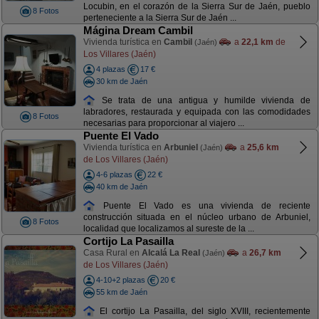
Locubin, en el corazón de la Sierra Sur de Jaén, pueblo
8 Fotos
perteneciente a la Sierra Sur de Jaén ...
Mágina Dream Cambil
Vivienda turística en
Cambil
a
22,1 km
de
(Jaén)
Los Villares (Jaén)
4 plazas
17 €
30 km de Jaén
Se trata de una antigua y humilde vivienda de
labradores, restaurada y equipada con las comodidades
8 Fotos
necesarias para proporcionar al viajero ...
Puente El Vado
Vivienda turística en
Arbuniel
a
25,6 km
(Jaén)
de Los Villares (Jaén)
4-6 plazas
22 €
40 km de Jaén
Puente El Vado es una vivienda de reciente
construcción situada en el núcleo urbano de Arbuniel,
8 Fotos
localidad que localizamos al sureste de la ...
Cortijo La Pasailla
Casa Rural en
Alcalá La Real
a
26,7 km
(Jaén)
de Los Villares (Jaén)
4-10+2 plazas
20 €
55 km de Jaén
El cortijo La Pasailla, del siglo XVIII, recientemente