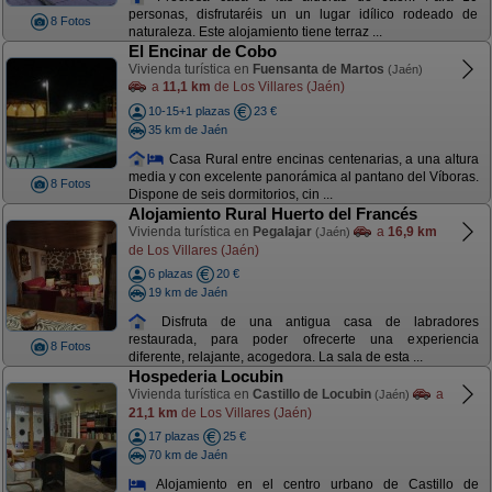
personas, disfrutaréis un un lugar idílico rodeado de
8 Fotos
naturaleza. Este alojamiento tiene terraz ...
El Encinar de Cobo
Vivienda turística en
Fuensanta de Martos
(Jaén)
a
11,1 km
de Los Villares (Jaén)
10-15+1 plazas
23 €
35 km de Jaén
Casa Rural entre encinas centenarias, a una altura
media y con excelente panorámica al pantano del Víboras.
8 Fotos
Dispone de seis dormitorios, cin ...
Alojamiento Rural Huerto del Francés
Vivienda turística en
Pegalajar
a
16,9 km
(Jaén)
de Los Villares (Jaén)
6 plazas
20 €
19 km de Jaén
Disfruta de una antigua casa de labradores
restaurada, para poder ofrecerte una experiencia
8 Fotos
diferente, relajante, acogedora. La sala de esta ...
Hospederia Locubin
Vivienda turística en
Castillo de Locubin
a
(Jaén)
21,1 km
de Los Villares (Jaén)
17 plazas
25 €
70 km de Jaén
Alojamiento en el centro urbano de Castillo de