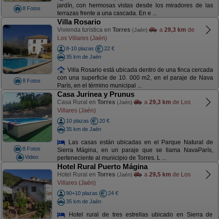
jardín, con hermosas vistas desde los miradores de las
8 Fotos
terrazas frente a una cascada. En e ...
Villa Rosario
Vivienda turística en
Torres
a
29,3 km
de
(Jaén)
Los Villares (Jaén)
8-10 plazas
22 €
35 km de Jaén
Villa Rosario está ubicada dentro de una finca cercada
con una superficie de 10. 000 m2, en el paraje de Nava
8 Fotos
París, en el término municipal ...
Casa Jurinea y Prunus
Casa Rural en
Torres
a
29,3 km
de Los
(Jaén)
Villares (Jaén)
10 plazas
20 €
35 km de Jaén
Las casas están ubicadas en el Parque Natural de
8 Fotos
Sierra Mágina, en un paraje que se llama NavaParís,
Video
perteneciente al municipio de Torres. L ...
Hotel Rural Puerto Mágina
Hotel Rural en
Torres
a
29,5 km
de Los
(Jaén)
Villares (Jaén)
90+10 plazas
24 €
35 km de Jaén
Hotel rural de tres estrellas ubicado en Sierra de