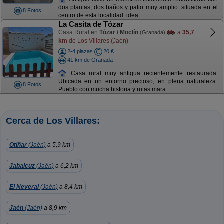
dos plantas, dos baños y patio muy amplio. situada en el
8 Fotos
centro de esta localidad. idea ...
La Casita de Tózar
Casa Rural en
Tózar / Moclín
a
35,7
(Granada)
km
de Los Villares (Jaén)
2-4 plazas
20 €
41 km de Granada
Casa rural muy antigua recientemente restaurada.
Ubicada en un entorno precioso, en plena naturaleza.
8 Fotos
Pueblo con mucha historia y rutas mara ...
Cerca de Los Villares:
Otiñar
(Jaén)
a 5,9 km
Jabalcuz
(Jaén)
a 6,2 km
El Neveral
(Jaén)
a 8,4 km
Jaén
(Jaén)
a 8,9 km