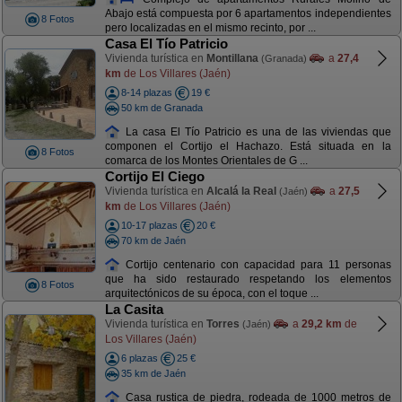
Abajo está compuesta por 6 apartamentos independientes
8 Fotos
pero localizadas en el mismo recinto, por ...
Casa El Tío Patricio
Vivienda turística en
Montillana
a
27,4
(Granada)
km
de Los Villares (Jaén)
8-14 plazas
19 €
50 km de Granada
La casa El Tío Patricio es una de las viviendas que
componen el Cortijo el Hachazo. Está situada en la
8 Fotos
comarca de los Montes Orientales de G ...
Cortijo El Ciego
Vivienda turística en
Alcalá la Real
a
27,5
(Jaén)
km
de Los Villares (Jaén)
10-17 plazas
20 €
70 km de Jaén
Cortijo centenario con capacidad para 11 personas
que ha sido restaurado respetando los elementos
8 Fotos
arquitectónicos de su época, con el toque ...
La Casita
Vivienda turística en
Torres
a
29,2 km
de
(Jaén)
Los Villares (Jaén)
6 plazas
25 €
35 km de Jaén
Casa rustica de piedra, rodeada de 1000 metros de