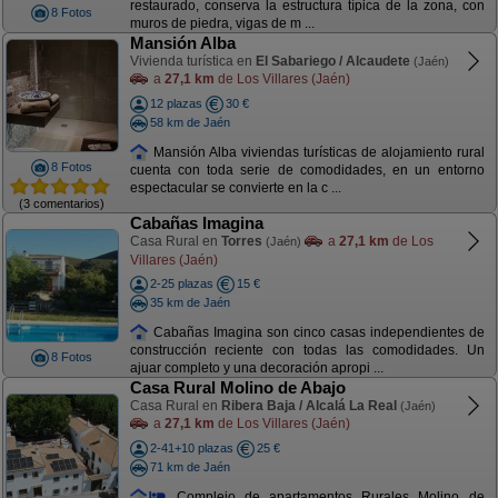
restaurado, conserva la estructura típica de la zona, con
8 Fotos
muros de piedra, vigas de m ...
Mansión Alba
Vivienda turística en
El Sabariego / Alcaudete
(Jaén)
a
27,1 km
de Los Villares (Jaén)
12 plazas
30 €
58 km de Jaén
Mansión Alba viviendas turísticas de alojamiento rural
8 Fotos
cuenta con toda serie de comodidades, en un entorno
espectacular se convierte en la c ...
(3 comentarios)
Cabañas Imagina
Casa Rural en
Torres
a
27,1 km
de Los
(Jaén)
Villares (Jaén)
2-25 plazas
15 €
35 km de Jaén
Cabañas Imagina son cinco casas independientes de
construcción reciente con todas las comodidades. Un
8 Fotos
ajuar completo y una decoración apropi ...
Casa Rural Molino de Abajo
Casa Rural en
Ribera Baja / Alcalá La Real
(Jaén)
a
27,1 km
de Los Villares (Jaén)
2-41+10 plazas
25 €
71 km de Jaén
Complejo de apartamentos Rurales Molino de