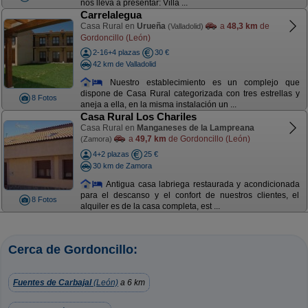
nos lleva a presentar: Villa ...
Carrelalegua
Casa Rural en
Urueña
a
48,3 km
de
(Valladolid)
Gordoncillo (León)
2-16+4 plazas
30 €
42 km de Valladolid
Nuestro establecimiento es un complejo que
dispone de Casa Rural categorizada con tres estrellas y
8 Fotos
aneja a ella, en la misma instalación un ...
Casa Rural Los Chariles
Casa Rural en
Manganeses de la Lampreana
a
49,7 km
de Gordoncillo (León)
(Zamora)
4+2 plazas
25 €
30 km de Zamora
Antigua casa labriega restaurada y acondicionada
para el descanso y el confort de nuestros clientes, el
8 Fotos
alquiler es de la casa completa, est ...
Cerca de Gordoncillo:
Fuentes de Carbajal
(León)
a 6 km