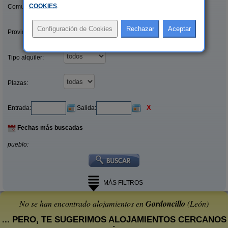
COOKIES
.
Comunidades:
Provincias/Islas:
Tipo alquiler:
Plazas:
X
Entrada:
Salida:
Fechas más buscadas
pueblo:
MÁS FILTROS
No se han encontrado alojamientos en
Gordoncillo
(León)
... PERO, TE SUGERIMOS ALOJAMIENTOS CERCANOS
: