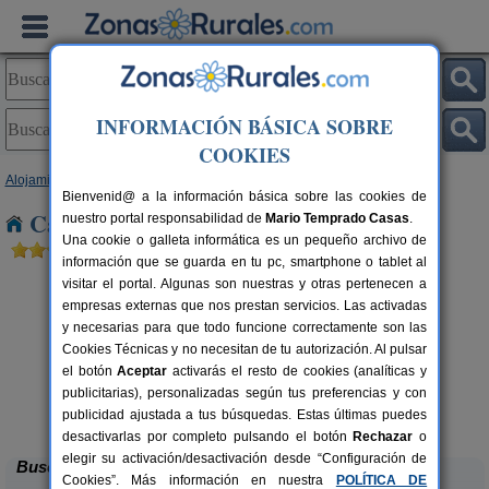
INFORMACIÓN BÁSICA SOBRE
COOKIES
Alojamientos
>
Castilla y León
>
León
> Gordoncillo
Bienvenid@ a la información básica sobre las cookies de
Casas Rurales cerca de Gordoncillo
nuestro portal responsabilidad de
Mario Temprado Casas
.
Una cookie o galleta informática es un pequeño archivo de
información que se guarda en tu pc, smartphone o tablet al
visitar el portal. Algunas son nuestras y otras pertenecen a
empresas externas que nos prestan servicios. Las activadas
y necesarias para que todo funcione correctamente son las
Cookies Técnicas y no necesitan de tu autorización. Al pulsar
el botón
Aceptar
activarás el resto de cookies (analíticas y
publicitarias), personalizadas según tus preferencias y con
Complejo Rural Aguas Frías
rs.
8+1 pers.
 €
27 €
publicidad ajustada a tus búsquedas. Estas últimas puedes
La Omañuela (León)
desde
desactivarlas por completo pulsando el botón
Rechazar
o
elegir su activación/desactivación desde “Configuración de
Buscar
Cookies”. Más información en nuestra
POLÍTICA DE