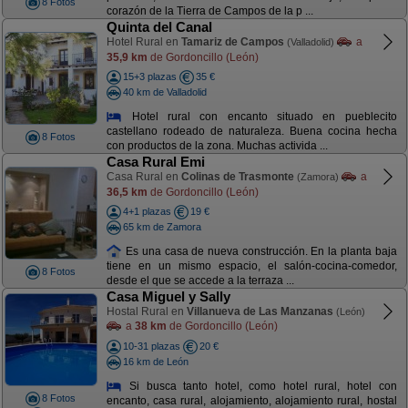
8 Fotos
corazón de la Tierra de Campos de la p ...
Quinta del Canal
Hotel Rural en
Tamariz de Campos
a
(Valladolid)
35,9 km
de Gordoncillo (León)
15+3 plazas
35 €
40 km de Valladolid
Hotel rural con encanto situado en pueblecito
castellano rodeado de naturaleza. Buena cocina hecha
8 Fotos
con productos de la zona. Muchas activida ...
Casa Rural Emi
Casa Rural en
Colinas de Trasmonte
a
(Zamora)
36,5 km
de Gordoncillo (León)
4+1 plazas
19 €
65 km de Zamora
Es una casa de nueva construcción. En la planta baja
tiene en un mismo espacio, el salón-cocina-comedor,
8 Fotos
desde el que se accede a la terraza ...
Casa Miguel y Sally
Hostal Rural en
Villanueva de Las Manzanas
(León)
a
38 km
de Gordoncillo (León)
10-31 plazas
20 €
16 km de León
Si busca tanto hotel, como hotel rural, hotel con
8 Fotos
encanto, casa rural, alojamiento, alojamiento rural, hostal