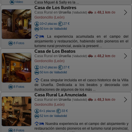
Video
Casa Miguel & Sally es la ...
Casa de Los Ilustres
Casa Rural en
Urueña
a
48,1 km
de
(Valladolid)
Gordoncillo (León)
10+2 plazas
27 €
50 km de Valladolid
La experiencia acumulada en el campo del
alojamiento y restauración, habiendo sido pioneros en el
8 Fotos
turismo rural provincial, avala la present ...
Casa de Los Beatos
Casa Rural en
Urueña
a
48,2 km
de
(Valladolid)
Gordoncillo (León)
12+2 plazas
27 €
50 km de Valladolid
Casa singular incluida en el casco historico de la Villa
de Urueña. Dedicada a los beatos y decorada con
8 Fotos
ilustraciones de algunos de los más ...
Casa Rural La Anunciada
Casa Rural en
Urueña
a
48,3 km
de
(Valladolid)
Gordoncillo (León)
6+1 plazas
33 €
52 km de Valladolid
Nuestra experiencia en el campo del alojamiento y
restauración siendo pioneros en el turismo rural provincial,
8 Fotos