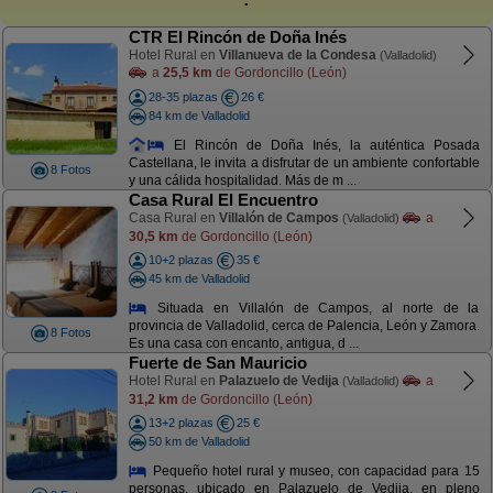
CTR El Rincón de Doña Inés
Hotel Rural en
Villanueva de la Condesa
(Valladolid)
a
25,5 km
de Gordoncillo (León)
28-35 plazas
26 €
84 km de Valladolid
El Rincón de Doña Inés, la auténtica Posada
Castellana, le invita a disfrutar de un ambiente confortable
8 Fotos
y una cálida hospitalidad. Más de m ...
Casa Rural El Encuentro
Casa Rural en
Villalón de Campos
a
(Valladolid)
30,5 km
de Gordoncillo (León)
10+2 plazas
35 €
45 km de Valladolid
Situada en Villalón de Campos, al norte de la
provincia de Valladolid, cerca de Palencia, León y Zamora.
8 Fotos
Es una casa con encanto, antigua, d ...
Fuerte de San Mauricio
Hotel Rural en
Palazuelo de Vedija
a
(Valladolid)
31,2 km
de Gordoncillo (León)
13+2 plazas
25 €
50 km de Valladolid
Pequeño hotel rural y museo, con capacidad para 15
personas, ubicado en Palazuelo de Vedija, en pleno