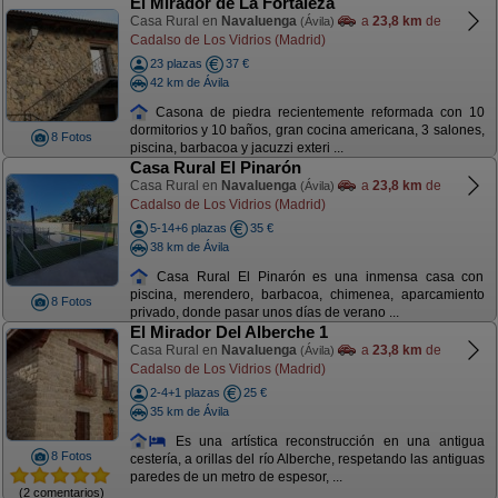
El Mirador de La Fortaleza
Casa Rural en
Navaluenga
a
23,8 km
de
(Ávila)
Cadalso de Los Vidrios (Madrid)
23 plazas
37 €
42 km de Ávila
Casona de piedra recientemente reformada con 10
dormitorios y 10 baños, gran cocina americana, 3 salones,
8 Fotos
piscina, barbacoa y jacuzzi exteri ...
Casa Rural El Pinarón
Casa Rural en
Navaluenga
a
23,8 km
de
(Ávila)
Cadalso de Los Vidrios (Madrid)
5-14+6 plazas
35 €
38 km de Ávila
Casa Rural El Pinarón es una inmensa casa con
piscina, merendero, barbacoa, chimenea, aparcamiento
8 Fotos
privado, donde pasar unos días de verano ...
El Mirador Del Alberche 1
Casa Rural en
Navaluenga
a
23,8 km
de
(Ávila)
Cadalso de Los Vidrios (Madrid)
2-4+1 plazas
25 €
35 km de Ávila
Es una artística reconstrucción en una antigua
8 Fotos
cestería, a orillas del río Alberche, respetando las antiguas
paredes de un metro de espesor, ...
(2 comentarios)