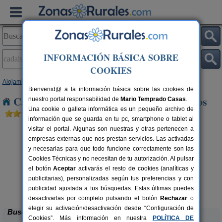
INFORMACIÓN BÁSICA SOBRE
COOKIES
Alojamientos
>
Madrid
> Cadalso de Los Vidrios
Bienvenid@ a la información básica sobre las cookies de
Casas Rurales en Cadalso de Los Vidrios
nuestro portal responsabilidad de
Mario Temprado Casas
.
Una cookie o galleta informática es un pequeño archivo de
información que se guarda en tu pc, smartphone o tablet al
visitar el portal. Algunas son nuestras y otras pertenecen a
empresas externas que nos prestan servicios. Las activadas
y necesarias para que todo funcione correctamente son las
Cookies Técnicas y no necesitan de tu autorización. Al pulsar
el botón
Aceptar
activarás el resto de cookies (analíticas y
publicitarias), personalizadas según tus preferencias y con
Casa Rural La Fragua
rs.
4 pers.
 €
29 €
publicidad ajustada a tus búsquedas. Estas últimas puedes
Sieteiglesias (Madrid)
desde
desactivarlas por completo pulsando el botón
Rechazar
o
elegir su activación/desactivación desde “Configuración de
Buscar
Cookies”. Más información en nuestra
POLÍTICA DE