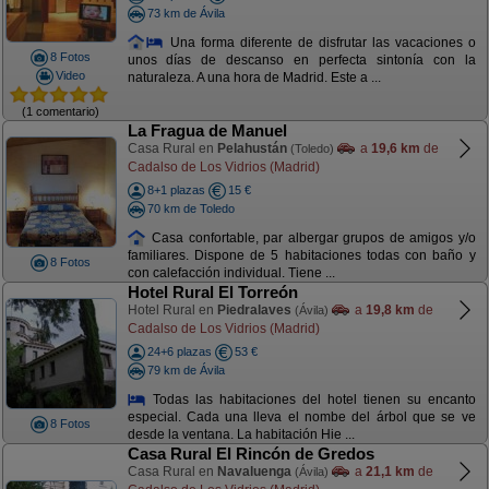
73 km de Ávila
Una forma diferente de disfrutar las vacaciones o
8 Fotos
unos días de descanso en perfecta sintonía con la
Video
naturaleza. A una hora de Madrid. Este a ...
(1 comentario)
La Fragua de Manuel
Casa Rural en
Pelahustán
a
19,6 km
de
(Toledo)
Cadalso de Los Vidrios (Madrid)
8+1 plazas
15 €
70 km de Toledo
Casa confortable, par albergar grupos de amigos y/o
familiares. Dispone de 5 habitaciones todas con baño y
8 Fotos
con calefacción individual. Tiene ...
Hotel Rural El Torreón
Hotel Rural en
Piedralaves
a
19,8 km
de
(Ávila)
Cadalso de Los Vidrios (Madrid)
24+6 plazas
53 €
79 km de Ávila
Todas las habitaciones del hotel tienen su encanto
especial. Cada una lleva el nombe del árbol que se ve
8 Fotos
desde la ventana. La habitación Hie ...
Casa Rural El Rincón de Gredos
Casa Rural en
Navaluenga
a
21,1 km
de
(Ávila)