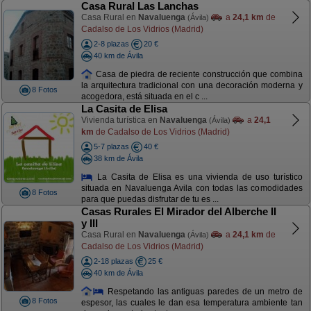
Casa Rural Las Lanchas
Casa Rural en
Navaluenga
a
24,1 km
de
(Ávila)
Cadalso de Los Vidrios (Madrid)
2-8 plazas
20 €
40 km de Ávila
Casa de piedra de reciente construcción que combina
la arquitectura tradicional con una decoración moderna y
8 Fotos
acogedora, está situada en el c ...
La Casita de Elisa
Vivienda turística en
Navaluenga
a
24,1
(Ávila)
km
de Cadalso de Los Vidrios (Madrid)
5-7 plazas
40 €
38 km de Ávila
La Casita de Elisa es una vivienda de uso turístico
situada en Navaluenga Avila con todas las comodidades
8 Fotos
para que puedas disfrutar de tu es ...
Casas Rurales El Mirador del Alberche II
y III
Casa Rural en
Navaluenga
a
24,1 km
de
(Ávila)
Cadalso de Los Vidrios (Madrid)
2-18 plazas
25 €
40 km de Ávila
Respetando las antiguas paredes de un metro de
8 Fotos
espesor, las cuales le dan esa temperatura ambiente tan