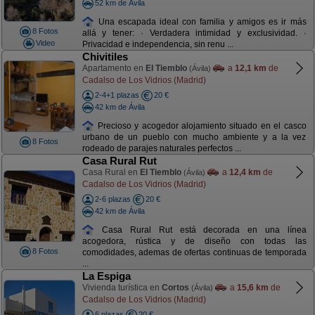
52 km de Ávila
Una escapada ideal con familia y amigos es ir más
8 Fotos
allá y tener: · Verdadera intimidad y exclusividad. ·
Video
Privacidad e independencia, sin renu ...
Chivitiles
Apartamento en
El Tiemblo
a
12,1 km
de
(Ávila)
Cadalso de Los Vidrios (Madrid)
2-4+1 plazas
20 €
42 km de Ávila
Precioso y acogedor alojamiento situado en el casco
urbano de un pueblo con mucho ambiente y a la vez
8 Fotos
rodeado de parajes naturales perfectos ...
Casa Rural Rut
Casa Rural en
El Tiemblo
a
12,4 km
de
(Ávila)
Cadalso de Los Vidrios (Madrid)
2-6 plazas
20 €
42 km de Ávila
Casa Rural Rut está decorada en una línea
acogedora, rústica y de diseño con todas las
8 Fotos
comodidades, ademas de ofertas continuas de temporada
...
La Espiga
Vivienda turística en
Cortos
a
15,6 km
de
(Ávila)
Cadalso de Los Vidrios (Madrid)
6 plazas
20 €