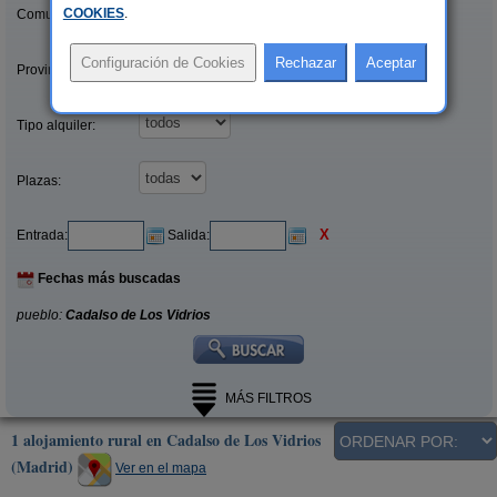
COOKIES
.
Comunidades:
Provincias/Islas:
Tipo alquiler:
Plazas:
X
Entrada:
Salida:
Fechas más buscadas
pueblo:
Cadalso de Los Vidrios
MÁS FILTROS
1 alojamiento rural en Cadalso de Los Vidrios
(Madrid)
Ver en el mapa