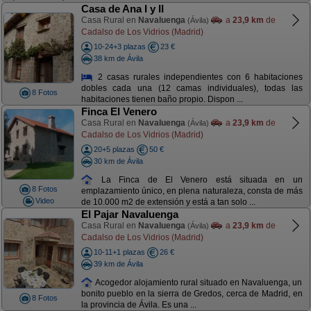
Casa de Ana I y II
Casa Rural en
Navaluenga
a
23,9 km
de
(Ávila)
Cadalso de Los Vidrios (Madrid)
10-24+3 plazas
23 €
38 km de Ávila
2 casas rurales independientes con 6 habitaciones
dobles cada una (12 camas individuales), todas las
8 Fotos
habitaciones tienen baño propio. Dispon ...
Finca El Venero
Casa Rural en
Navaluenga
a
23,9 km
de
(Ávila)
Cadalso de Los Vidrios (Madrid)
20+5 plazas
50 €
30 km de Ávila
La Finca de El Venero está situada en un
8 Fotos
emplazamiento único, en plena naturaleza, consta de más
Video
de 10.000 m2 de extensión y está a tan solo ...
El Pajar Navaluenga
Casa Rural en
Navaluenga
a
23,9 km
de
(Ávila)
Cadalso de Los Vidrios (Madrid)
10-11+1 plazas
26 €
39 km de Ávila
Acogedor alojamiento rural situado en Navaluenga, un
bonito pueblo en la sierra de Gredos, cerca de Madrid, en
8 Fotos
la provincia de Ávila. Es una ...