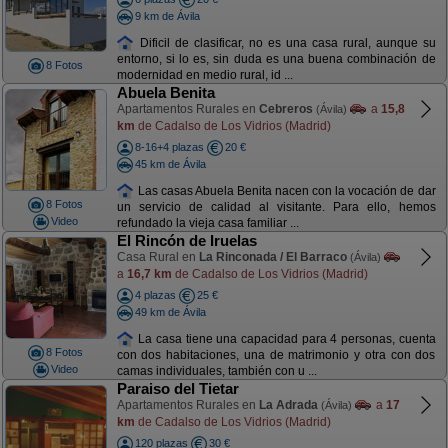
9 km de Ávila
Dificil de clasificar, no es una casa rural, aunque su
entorno, si lo es, sin duda es una buena combinación de
8 Fotos
modernidad en medio rural, id ...
Abuela Benita
Apartamentos Rurales en
Cebreros
a
15,8
(Ávila)
km
de Cadalso de Los Vidrios (Madrid)
8-16+4 plazas
20 €
45 km de Ávila
Las casas Abuela Benita nacen con la vocación de dar
8 Fotos
un servicio de calidad al visitante. Para ello, hemos
Video
refundado la vieja casa familiar ...
El Rincón de Iruelas
Casa Rural en
La Rinconada / El Barraco
(Ávila)
a
16,7 km
de Cadalso de Los Vidrios (Madrid)
4 plazas
25 €
49 km de Ávila
La casa tiene una capacidad para 4 personas, cuenta
8 Fotos
con dos habitaciones, una de matrimonio y otra con dos
Video
camas individuales, también con u ...
Paraiso del Tietar
Apartamentos Rurales en
La Adrada
a
17
(Ávila)
km
de Cadalso de Los Vidrios (Madrid)
120 plazas
30 €