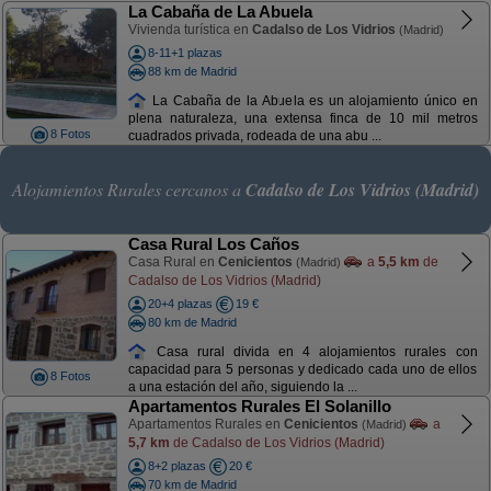
La Cabaña de La Abuela
Vivienda turística en
Cadalso de Los Vidrios
(Madrid)
8-11+1 plazas
88 km de Madrid
La Cabaña de la Abuela es un alojamiento único en
plena naturaleza, una extensa finca de 10 mil metros
8 Fotos
cuadrados privada, rodeada de una abu ...
Alojamientos Rurales cercanos a
Cadalso de Los Vidrios (Madrid)
Casa Rural Los Caños
Casa Rural en
Cenicientos
a
5,5 km
de
(Madrid)
Cadalso de Los Vidrios (Madrid)
20+4 plazas
19 €
80 km de Madrid
Casa rural divida en 4 alojamientos rurales con
capacidad para 5 personas y dedicado cada uno de ellos
8 Fotos
a una estación del año, siguiendo la ...
Apartamentos Rurales El Solanillo
Apartamentos Rurales en
Cenicientos
a
(Madrid)
5,7 km
de Cadalso de Los Vidrios (Madrid)
8+2 plazas
20 €
70 km de Madrid