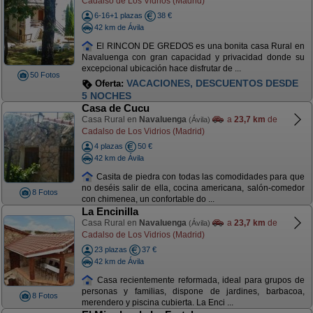
Cadalso de Los Vidrios (Madrid)
6-16+1 plazas
38 €
42 km de Ávila
El RINCON DE GREDOS es una bonita casa Rural en
Navaluenga con gran capacidad y privacidad donde su
excepcional ubicación hace disfrutar de ...
50 Fotos
VACACIONES, DESCUENTOS DESDE
Oferta:
5 NOCHES
Casa de Cucu
Casa Rural en
Navaluenga
a
23,7 km
de
(Ávila)
Cadalso de Los Vidrios (Madrid)
4 plazas
50 €
42 km de Ávila
Casita de piedra con todas las comodidades para que
no deséis salir de ella, cocina americana, salón-comedor
8 Fotos
con chimenea, un confortable do ...
La Encinilla
Casa Rural en
Navaluenga
a
23,7 km
de
(Ávila)
Cadalso de Los Vidrios (Madrid)
23 plazas
37 €
42 km de Ávila
Casa recientemente reformada, ideal para grupos de
personas y familias, dispone de jardines, barbacoa,
8 Fotos
merendero y piscina cubierta. La Enci ...