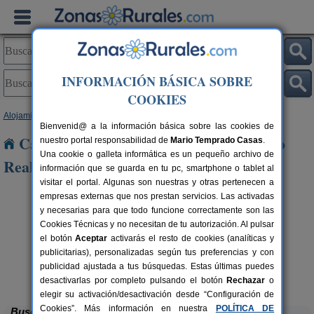
INFORMACIÓN BÁSICA SOBRE
COOKIES
Alojamientos
>
Madrid
> Rozas de Puerto Real
Bienvenid@ a la información básica sobre las cookies de
Casas Rurales cerca de Rozas de Puerto
nuestro portal responsabilidad de
Mario Temprado Casas
.
Una cookie o galleta informática es un pequeño archivo de
Real
información que se guarda en tu pc, smartphone o tablet al
visitar el portal. Algunas son nuestras y otras pertenecen a
empresas externas que nos prestan servicios. Las activadas
y necesarias para que todo funcione correctamente son las
Cookies Técnicas y no necesitan de tu autorización. Al pulsar
el botón
Aceptar
activarás el resto de cookies (analíticas y
publicitarias), personalizadas según tus preferencias y con
publicidad ajustada a tus búsquedas. Estas últimas puedes
Casa Rural Los Caños
rs.
20+4 pers.
 €
19 €
Cenicientos (Madrid)
desde
desactivarlas por completo pulsando el botón
Rechazar
o
elegir su activación/desactivación desde “Configuración de
Cookies”. Más información en nuestra
POLÍTICA DE
Buscar