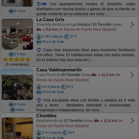
Los apartamentos rurales El Solanillo, están
diseñados con mucha ilusión y ganas de que el cliente se
8 Fotos
quede contento en su estancia con noso ...
La Casa Gris
Vivienda turística en
La Atalaya / El Tiemblo
(Ávila)
a
8,6 km
de Rozas de Puerto Real (Madrid)
6-26+3 plazas
37 €
49 km de Ávila
Casa muy espaciosa ideal para reuniones familiares
8 Fotos
con niños. Tiene 10 habitaciones todas con baño privado.
En el exterior hay una zona de j ...
(3 comentarios)
Casa Valdesanmartín
Casa Rural en
El Tiemblo
a
11,5 km
de
(Ávila)
Rozas de Puerto Real (Madrid)
16+4 plazas
50 €
52 km de Ávila
Una escapada ideal con familia y amigos es ir más
8 Fotos
allá y tener: · Verdadera intimidad y exclusividad. ·
Video
Privacidad e independencia, sin renu ...
Chivitiles
Apartamento en
El Tiemblo
a
11,8 km
de
(Ávila)
Rozas de Puerto Real (Madrid)
2-4+1 plazas
20 €
42 km de Ávila