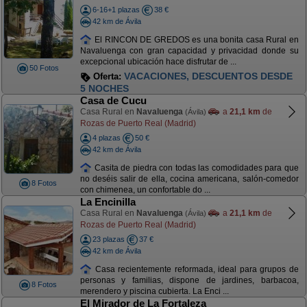
6-16+1 plazas
38 €
42 km de Ávila
El RINCON DE GREDOS es una bonita casa Rural en
Navaluenga con gran capacidad y privacidad donde su
excepcional ubicación hace disfrutar de ...
50 Fotos
VACACIONES, DESCUENTOS DESDE
Oferta:
5 NOCHES
Casa de Cucu
Casa Rural en
Navaluenga
a
21,1 km
de
(Ávila)
Rozas de Puerto Real (Madrid)
4 plazas
50 €
42 km de Ávila
Casita de piedra con todas las comodidades para que
no deséis salir de ella, cocina americana, salón-comedor
8 Fotos
con chimenea, un confortable do ...
La Encinilla
Casa Rural en
Navaluenga
a
21,1 km
de
(Ávila)
Rozas de Puerto Real (Madrid)
23 plazas
37 €
42 km de Ávila
Casa recientemente reformada, ideal para grupos de
personas y familias, dispone de jardines, barbacoa,
8 Fotos
merendero y piscina cubierta. La Enci ...
El Mirador de La Fortaleza