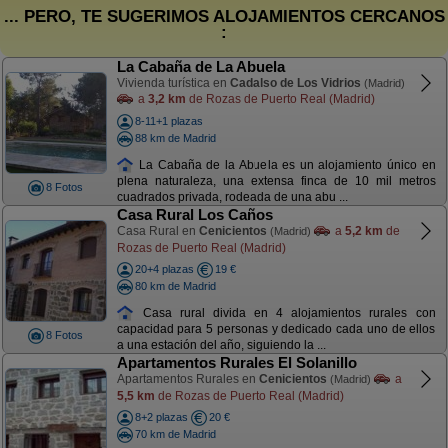
... PERO, TE SUGERIMOS ALOJAMIENTOS CERCANOS
:
La Cabaña de La Abuela
Vivienda turística en
Cadalso de Los Vidrios
(Madrid)
a
3,2 km
de Rozas de Puerto Real (Madrid)
8-11+1 plazas
88 km de Madrid
La Cabaña de la Abuela es un alojamiento único en
plena naturaleza, una extensa finca de 10 mil metros
8 Fotos
cuadrados privada, rodeada de una abu ...
Casa Rural Los Caños
Casa Rural en
Cenicientos
a
5,2 km
de
(Madrid)
Rozas de Puerto Real (Madrid)
20+4 plazas
19 €
80 km de Madrid
Casa rural divida en 4 alojamientos rurales con
capacidad para 5 personas y dedicado cada uno de ellos
8 Fotos
a una estación del año, siguiendo la ...
Apartamentos Rurales El Solanillo
Apartamentos Rurales en
Cenicientos
a
(Madrid)
5,5 km
de Rozas de Puerto Real (Madrid)
8+2 plazas
20 €
70 km de Madrid