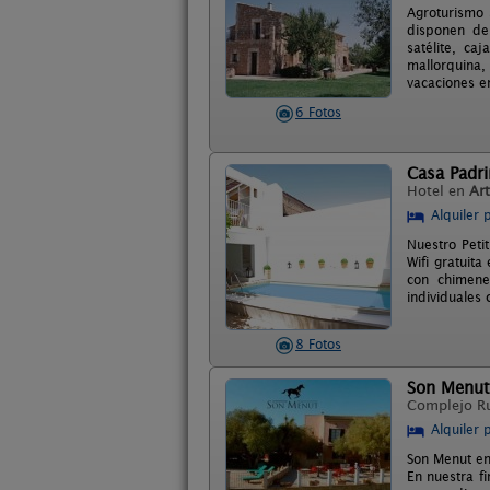
Agroturismo 
disponen de 
satélite, ca
mallorquina,
vacaciones en
6 Fotos
Casa Padri
Hotel en
Ar
Alquiler 
Nuestro Peti
Wifi gratuita
con chimene
individuales
8 Fotos
Son Menut
Complejo R
Alquiler 
Son Menut en
En nuestra f