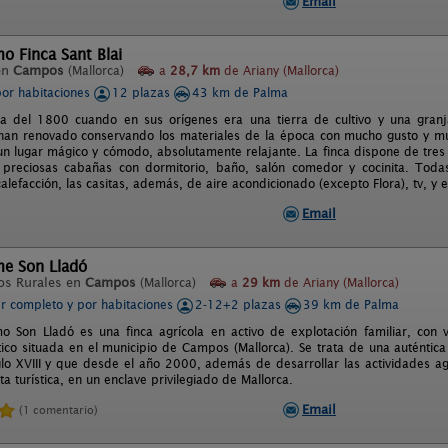
Email
o Finca Sant Blai
en
Campos
(Mallorca)
a
28,7 km
de Ariany (Mallorca)
por habitaciones
12 plazas
43 km de Palma
ta del 1800 cuando en sus orígenes era una tierra de cultivo y una gran
han renovado conservando los materiales de la época con mucho gusto y mu
un lugar mágico y cómodo, absolutamente relajante. La finca dispone de tres
s preciosas cabañas con dormitorio, baño, salón comedor y cocinita. Tod
alefacción, las casitas, además, de aire acondicionado (excepto Flora), tv, y
Email
me Son Lladó
os Rurales en
Campos
(Mallorca)
a
29 km
de Ariany (Mallorca)
er completo y por habitaciones
2-12+2 plazas
39 km de Palma
mo Son Lladó es una finca agrícola en activo de explotación familiar, con
stico situada en el municipio de Campos (Mallorca). Se trata de una auténtic
glo XVIII y que desde el año 2000, además de desarrollar las actividades a
rta turística, en un enclave privilegiado de Mallorca.
Email
(1 comentario)