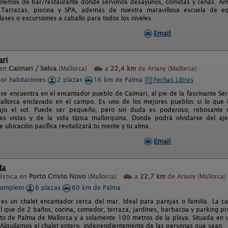
nemos de bar/restaurante dónde servimos desayunos, comidas y cenas. Amp
 Tarrazas, piscina y SPA, además de nuestra maravillosa escuela de e
ases o excursiones a caballo para todos los niveles.
Email
ari
 en
Caimari / Selva
(Mallorca)
a
22,4 km
de Ariany (Mallorca)
por habitaciones
2 plazas
16 km de Palma
Fechas Libres
i se encuentra en el encantador pueblo de Caimari, al pie de la fascinante 
llorca enclavado en el campo. Es uno de los mejores pueblos si lo que b
bajo el sol. Puede ser pequeño, pero sin duda es poderoso, rebosante d
es vistas y de la vida típica mallorquina. Donde podrá olvidarse del ajet
 ubicación pacífica revitalizará tu mente y tu alma.
Email
da
ística en
Porto Cristo Novo
(Mallorca)
a
22,7 km
de Ariany (Mallorca)
completo
6 plazas
60 km de Palma
a es un chalet encantador cerca del mar. Ideal para parejas o familia. La c
al que de 2 baños, cocina, comedor, terraza, jardines, barbacoa y parking pro
to de Palma de Mallorca y a solamente 100 metros de la playa. Situada en 
 Alquilamos el chalet entero, independientemente de las personas que sean.