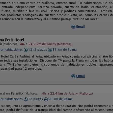
situado en pleno centro de Mallorca, entorno rural. 10 habitaciones : 2 do
entrada independiente, terraza privada, cuarto de baño, calefacción, aire
ja fuerte, minibar e hilo musical. Piscina y jardines comunitarios. Tambi
 con productos ecológicos de nuestro propio huerto, asi como las carnes d
 armonía con la naturaleza y el auténtico paisaje rural de Mallorca.
Email
na Petit Hotel
tà
(Mallorca)
a
21,2 km
de Ariany (Mallorca)
por habitaciones
12+3 plazas
81 km de Palma
t Hotel Ca Sa Padrina d´Artà, ubicado en Artá, cuenta con piscina al aire l
 en todas sus instalaciones. Dispone de TV pantalla Plana en todas las habit
a y TV Baños completos, disponemos de habitaciones dobles, apartamen
 capacidad para 12 personas.
Email
ural en
Felanitx
(Mallorca)
a
22,4 km
de Ariany (Mallorca)
por habitaciones
12 plazas
56 km de Palma
 su conjunto es agroturismo y escuela de equitación. Nos podrá encontrar a só
inca, podrá disfrutar de la tranquilidad del campo disfrutando al mismo tie