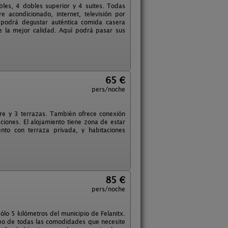
bles, 4 dobles superior y 4 suites. Todas
 acondicionado, internet, televisión por
én podrá degustar auténtica comida casera
e la mejor calidad. Aquí podrá pasar sus
65 €
pers/noche
ibre y 3 terrazas. También ofrece conexión
aciones. El alojamiento tiene zona de estar
to con terraza privada, y habitaciones
85 €
pers/noche
lo 5 kilómetros del municipio de Felanitx.
mpo de todas las comodidades que necesite