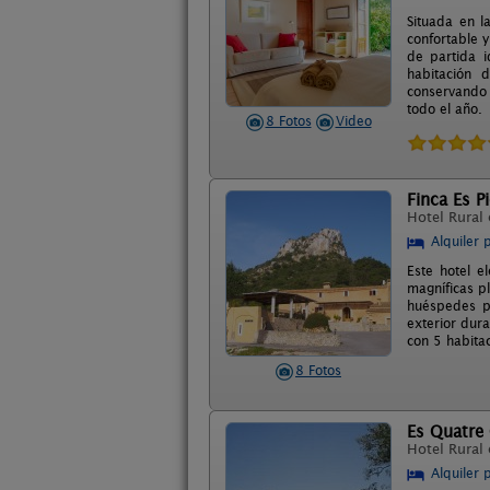
Situada en l
confortable y
de partida i
habitación 
conservando 
todo el año.
8 Fotos
Video
Finca Es P
Hotel Rural
Alquiler 
Este hotel e
magníficas p
huéspedes po
exterior dur
con 5 habita
8 Fotos
Es Quatre
Hotel Rural
Alquiler 