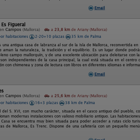
Email
 Es Figueral
 en
Campos
(Mallorca)
a
23,8 km
de Ariany (Mallorca)
por habitaciones
2-20+10 plazas
35 km de Palma
es una antigua casa de labranza al sur de la Isla de Mallorca, reconvertida 
 aman la naturaleza, la tradición y el equilibrio. Es un lugar donde podrán
pleno campo mallorquín, y de una excelente ubicación para deleitarse con la
 son independientes de la casa principal, la cual está situada en el centro
n con chimenea y zona de lectura con libros en diferentes idiomas e informati
Email
es
 en
Campos
(Mallorca)
a
25,6 km
de Ariany (Mallorca)
por habitaciones
16+3 plazas
38 km de Palma
l del S. XVI, con mucho carácter, situada en el casco antiguo del pueblo, c
ionan modernas instalaciones con valioso mobiliario antiguo. Las habitacion
 Casa se encuentra muy bien situada para poder acceder a rutas ciclo turistas
yas de Mallorca, Es Trenc. Dispone de una cafetería con un pequeño menú