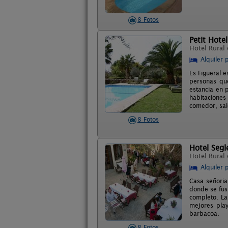
8 Fotos
Petit Hotel
Hotel Rural
Alquiler 
Es Figueral 
personas que
estancia en 
habitaciones
comedor, saló
8 Fotos
Hotel Segl
Hotel Rural
Alquiler 
Casa señoria
donde se fus
completo. La
mejores pla
barbacoa.
8 Fotos