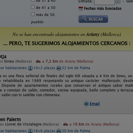
de 31 a 40
Entrada:
-
Sal
de 41 a 50
Fechas más buscadas
más de 50
pueblo:
No se han encontrado alojamientos en
Ariany
(Mallorca)
... PERO, TE SUGERIMOS ALOJAMIENTOS CERCANOS :
tja
en
Sineu
(Mallorca)
a
7,2 km
de Ariany (Mallorca)
por habitaciones
10+2 plazas
32 km de Palma
a es una finca señorial de finales del siglo XIX situada a 4 Km de Sineu, un
ue rehabilitada en 1989 respetando su antiguo carácter mallorquín; desd
. Dispone de apartamentos rurales que conservan el antiguo sabor mall
e y constan de salón, comedor, cocina equipada, baño completo y terraza 
 salón con tv satélite con chimenea.
Email
´en Palerm
 en
Lloret de Vistalegre
(Mallorca)
a
10 km
de Ariany (Mallorca)
por habitaciones
16+6 plazas
30 km de Palma