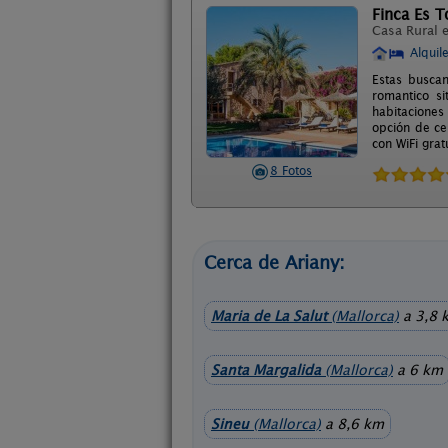
Finca Es T
Casa Rural 
Alquil
Estas buscan
romantico s
habitaciones
opción de ce
con WiFi grat
8 Fotos
Cerca de Ariany:
Maria de La Salut
(Mallorca)
a 3,8 
Santa Margalida
(Mallorca)
a 6 km
Sineu
(Mallorca)
a 8,6 km