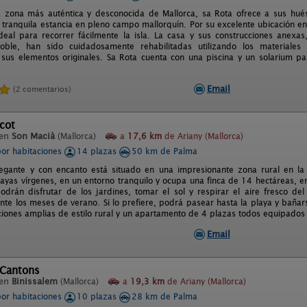
a zona más auténtica y desconocida de Mallorca, sa Rota ofrece a sus hués
 tranquila estancia en pleno campo mallorquín. Por su excelente ubicación en
deal para recorrer fácilmente la isla. La casa y sus construcciones anexa
doble, han sido cuidadosamente rehabilitadas utilizando los materiales
sus elementos originales. Sa Rota cuenta con una piscina y un solarium pa
Email
(2 comentarios)
icot
 en
Son Macià
(Mallorca)
a
17,6 km
de Ariany (Mallorca)
por habitaciones
14 plazas
50 km de Palma
legante y con encanto está situado en una impresionante zona rural en la
layas vírgenes, en un entorno tranquilo y ocupa una finca de 14 hectáreas, en
drán disfrutar de los jardines, tomar el sol y respirar el aire fresco del
ante los meses de verano. Si lo prefiere, podrá pasear hasta la playa y bañar
ciones amplias de estilo rural y un apartamento de 4 plazas todos equipados c
Email
 Cantons
 en
Binissalem
(Mallorca)
a
19,3 km
de Ariany (Mallorca)
por habitaciones
10 plazas
28 km de Palma