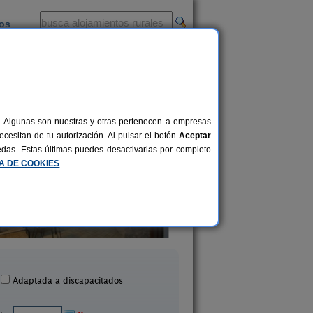
ios
-
al. Algunas son nuestras y otras pertenecen a empresas
cesitan de tu autorización. Al pulsar el botón
Aceptar
uedas. Estas últimas puedes desactivarlas por completo
CA DE COOKIES
.
Sa Rota d´en Palerm
Sa Casa Rotja
16+6 pers.
79 €
ret de Vistalegre (Mallorca)
Sineu (Mallorca)
desde
Adaptada a discapacitados