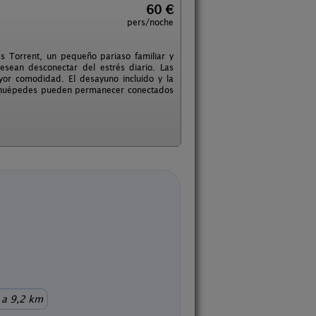
60 €
pers/noche
s Torrent, un pequeño pariaso familiar y
sean desconectar del estrés diario. Las
yor comodidad. El desayuno incluido y la
os huépedes pueden permanecer conectados
a 9,2 km