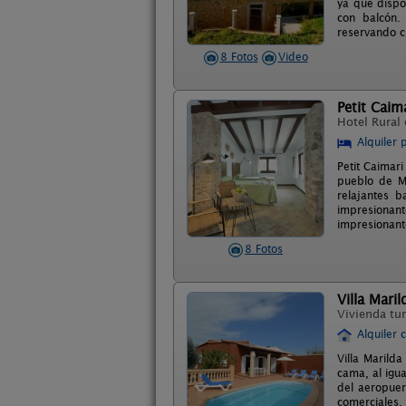
ya que dispo
con balcón.
reservando cl
8 Fotos
Video
Petit Caim
Hotel Rural
Alquiler 
Petit Caimar
pueblo de Ma
relajantes 
impresionant
impresionante
8 Fotos
Villa Maril
Vivienda tur
Alquiler 
Villa Marild
cama, al igu
del aeropuer
comerciales.