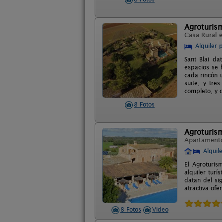
Agroturism
Casa Rural 
Alquiler 
Sant Blai da
espacios se 
cada rincón 
suite, y tre
completo, y c
8 Fotos
Agroturis
Apartament
Alquil
El Agroturis
alquiler turí
datan del si
atractiva ofe
8 Fotos
Video