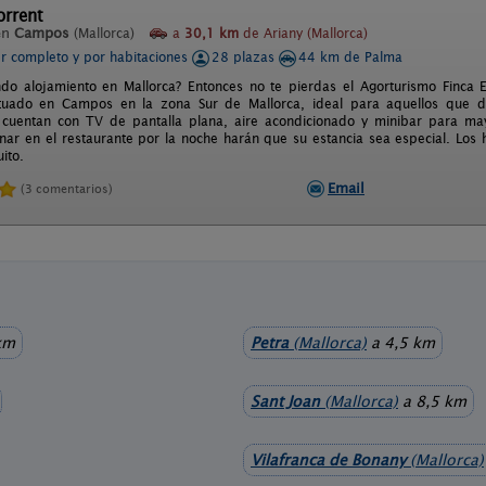
orrent
en
Campos
(Mallorca)
a
30,1 km
de Ariany (Mallorca)
er completo y por habitaciones
28 plazas
44 km de Palma
do alojamiento en Mallorca? Entonces no te pierdas el Agorturismo Finca E
ituado en Campos en la zona Sur de Mallorca, ideal para aquellos que de
 cuentan con TV de pantalla plana, aire acondicionado y minibar para ma
nar en el restaurante por la noche harán que su estancia sea especial. L
uito.
Email
(3 comentarios)
km
Petra
(Mallorca)
a 4,5 km
Sant Joan
(Mallorca)
a 8,5 km
Vilafranca de Bonany
(Mallorca)