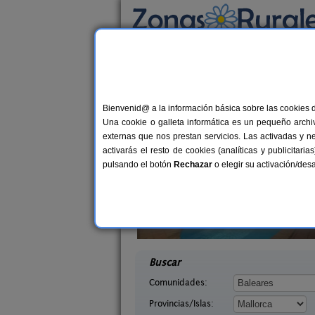
Busca por alojamiento
Alojamientos
>
Baleares
>
Mallorca
> Ariany
Casas Rurales cerca 
Bienvenid@ a la información básica sobre las cookies 
Una cookie o galleta informática es un pequeño archiv
externas que nos prestan servicios. Las activadas y n
activarás el resto de cookies (analíticas y publicita
pulsando el botón
Rechazar
o elegir su activación/de
ilda
Agroturismo Finca Sant Blai
6 pers.
1
30 €
 (Mallorca)
Campos (Mallorca)
desde
desd
Buscar
Comunidades:
Provincias/Islas: