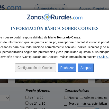
Anúnciate gratis
Acceso Propietar
Busca por pueblo
INFORMACIÓN BÁSICA SOBRE COOKIES
de Ariany
de nuestro portal responsabilidad de
Mario Temprado Casas
.
o de información que se guarda en tu pc, smartphone o tablet al visitar el port
ecesarias para que todo funcione correctamente son las Cookies Técnicas y no ne
rias), personalizadas según tus preferencias y con publicidad ajustada a tus búsq
sactivación desde “Configuración de Cookies”. Más información en nuestra
POLÍTI
Petit Caimari
2 pers.
2 pers.
40 €
55 €
Caimari (Mallorca)
Llo
e
desde
Precio (€/pers)
Características
de 1 a 20
Piscina
Admite animales
de 21 a 30
Mostrar más características