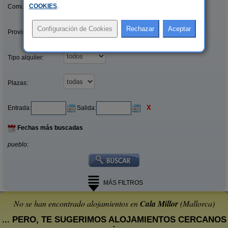
COOKIES
.
Comunidades:
Provincias/Islas:
Tipo alquiler:
Plazas:
X
Entrada:
Salida:
Fechas más buscadas
pueblo:
MÁS FILTROS
No se han encontrado alojamientos en
Cala Millor
(Mallorca)
... PERO, TE SUGERIMOS ALOJAMIENTOS CERCANOS
: