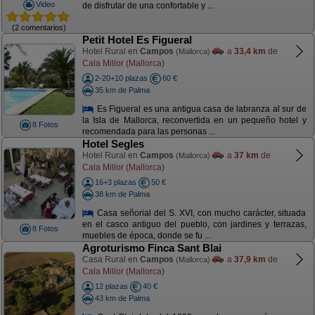
Video
de disfrutar de una confortable y ...
(2 comentarios)
Petit Hotel Es Figueral
Hotel Rural en
Campos
a
33,4 km
de
(Mallorca)
Cala Millor (Mallorca)
2-20+10 plazas
60 €
35 km de Palma
Es Figueral es una antigua casa de labranza al sur de
la Isla de Mallorca, reconvertida en un pequeño hotel y
8 Fotos
recomendada para las personas ...
Hotel Segles
Hotel Rural en
Campos
a
37 km
de
(Mallorca)
Cala Millor (Mallorca)
16+3 plazas
50 €
38 km de Palma
Casa señorial del S. XVI, con mucho carácter, situada
en el casco antiguo del pueblo, con jardines y terrazas,
8 Fotos
muebles de época, donde se fu ...
Agroturismo Finca Sant Blai
Casa Rural en
Campos
a
37,9 km
de
(Mallorca)
Cala Millor (Mallorca)
12 plazas
40 €
43 km de Palma