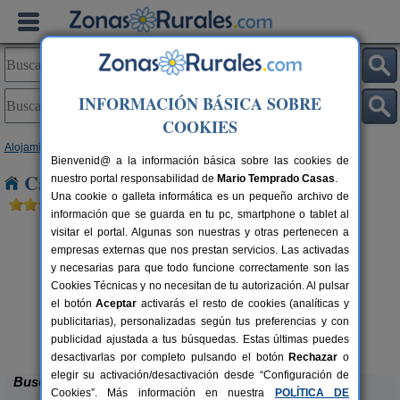
INFORMACIÓN BÁSICA SOBRE
COOKIES
Alojamientos
>
Baleares
>
Mallorca
> Cala Millor
Bienvenid@ a la información básica sobre las cookies de
Casas Rurales cerca de Cala Millor
nuestro portal responsabilidad de
Mario Temprado Casas
.
Una cookie o galleta informática es un pequeño archivo de
información que se guarda en tu pc, smartphone o tablet al
visitar el portal. Algunas son nuestras y otras pertenecen a
empresas externas que nos prestan servicios. Las activadas
y necesarias para que todo funcione correctamente son las
Cookies Técnicas y no necesitan de tu autorización. Al pulsar
el botón
Aceptar
activarás el resto de cookies (analíticas y
publicitarias), personalizadas según tus preferencias y con
Hotel Segles
rs.
16+3 pers.
 €
50 €
publicidad ajustada a tus búsquedas. Estas últimas puedes
Campos (Mallorca)
desde
desactivarlas por completo pulsando el botón
Rechazar
o
elegir su activación/desactivación desde “Configuración de
Buscar
Cookies”. Más información en nuestra
POLÍTICA DE