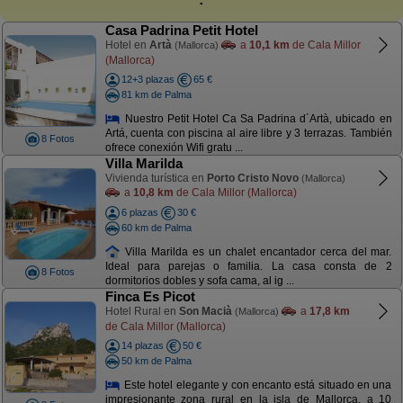
Casa Padrina Petit Hotel
Hotel en
Artà
a
10,1 km
de Cala Millor
(Mallorca)
(Mallorca)
12+3 plazas
65 €
81 km de Palma
Nuestro Petit Hotel Ca Sa Padrina d´Artà, ubicado en
Artá, cuenta con piscina al aire libre y 3 terrazas. También
8 Fotos
ofrece conexión Wifi gratu ...
Villa Marilda
Vivienda turística en
Porto Cristo Novo
(Mallorca)
a
10,8 km
de Cala Millor (Mallorca)
6 plazas
30 €
60 km de Palma
Villa Marilda es un chalet encantador cerca del mar.
Ideal para parejas o familia. La casa consta de 2
8 Fotos
dormitorios dobles y sofa cama, al ig ...
Finca Es Picot
Hotel Rural en
Son Macià
a
17,8 km
(Mallorca)
de Cala Millor (Mallorca)
14 plazas
50 €
50 km de Palma
Este hotel elegante y con encanto está situado en una
impresionante zona rural en la isla de Mallorca, a 10