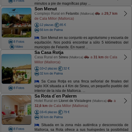
8 Fotos
minutos a pie de magníficas play ...
Son Menut
Complejo Rural en
Felanitx
a
29,7 km
(Mallorca)
de Cala Millor (Mallorca)
12 plazas
85 €
56 km de Palma
Son Menut en su conjunto es agroturismo y escuela de
8 Fotos
equitación. Nos podrá encontrar a sólo 5 kilómetros del
Video
municipio de Felanitx. En nuest ...
Sa Casa Rotja
Casa Rural en
Sineu
a
31 km
de Cala
(Mallorca)
Millor (Mallorca)
10+2 plazas
32 €
32 km de Palma
Sa Casa Rotja es una finca señorial de finales del
siglo XIX situada a 4 Km de Sineu, un pequeño pueblo del
8 Fotos
interior de la isla de Mallorca. ...
Sa Rota d´en Palerm
Hotel Rural en
Lloret de Vistalegre
a
(Mallorca)
32,6 km
de Cala Millor (Mallorca)
16+6 plazas
79 €
30 km de Palma
Situada en la zona más auténtica y desconocida de
8 Fotos
Mallorca, sa Rota ofrece a sus huéspedes la posibilidad