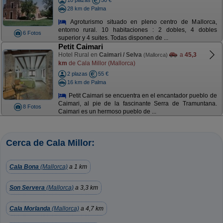
10 plazas
50 €
28 km de Palma
Agroturismo situado en pleno centro de Mallorca,
entorno rural. 10 habitaciones : 2 dobles, 4 dobles
6 Fotos
superior y 4 suites. Todas disponen de ...
Petit Caimari
Hotel Rural en
Caimari / Selva
a
45,3
(Mallorca)
km
de Cala Millor (Mallorca)
2 plazas
55 €
16 km de Palma
Petit Caimari se encuentra en el encantador pueblo de
Caimari, al pie de la fascinante Serra de Tramuntana.
8 Fotos
Caimari es un hermoso pueblo de ...
Cerca de Cala Millor:
Cala Bona
(Mallorca)
a 1 km
Son Servera
(Mallorca)
a 3,3 km
Cala Morlanda
(Mallorca)
a 4,7 km