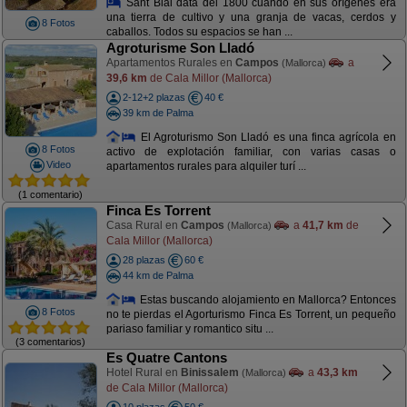
Sant Blai data del 1800 cuando en sus orígenes era
una tierra de cultivo y una granja de vacas, cerdos y
8 Fotos
caballos. Todos su espacios se han ...
Agroturisme Son Lladó
Apartamentos Rurales en
Campos
a
(Mallorca)
39,6 km
de Cala Millor (Mallorca)
2-12+2 plazas
40 €
39 km de Palma
El Agroturismo Son Lladó es una finca agrícola en
8 Fotos
activo de explotación familiar, con varias casas o
Video
apartamentos rurales para alquiler turí ...
(1 comentario)
Finca Es Torrent
Casa Rural en
Campos
a
41,7 km
de
(Mallorca)
Cala Millor (Mallorca)
28 plazas
60 €
44 km de Palma
Estas buscando alojamiento en Mallorca? Entonces
8 Fotos
no te pierdas el Agorturismo Finca Es Torrent, un pequeño
pariaso familiar y romantico situ ...
(3 comentarios)
Es Quatre Cantons
Hotel Rural en
Binissalem
a
43,3 km
(Mallorca)
de Cala Millor (Mallorca)