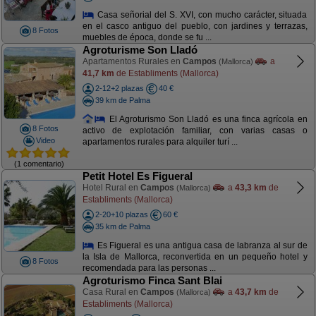
Casa señorial del S. XVI, con mucho carácter, situada
en el casco antiguo del pueblo, con jardines y terrazas,
8 Fotos
muebles de época, donde se fu ...
Agroturisme Son Lladó
Apartamentos Rurales en
Campos
a
(Mallorca)
41,7 km
de Establiments (Mallorca)
2-12+2 plazas
40 €
39 km de Palma
El Agroturismo Son Lladó es una finca agrícola en
8 Fotos
activo de explotación familiar, con varias casas o
Video
apartamentos rurales para alquiler turí ...
(1 comentario)
Petit Hotel Es Figueral
Hotel Rural en
Campos
a
43,3 km
de
(Mallorca)
Establiments (Mallorca)
2-20+10 plazas
60 €
35 km de Palma
Es Figueral es una antigua casa de labranza al sur de
la Isla de Mallorca, reconvertida en un pequeño hotel y
8 Fotos
recomendada para las personas ...
Agroturismo Finca Sant Blai
Casa Rural en
Campos
a
43,7 km
de
(Mallorca)
Establiments (Mallorca)