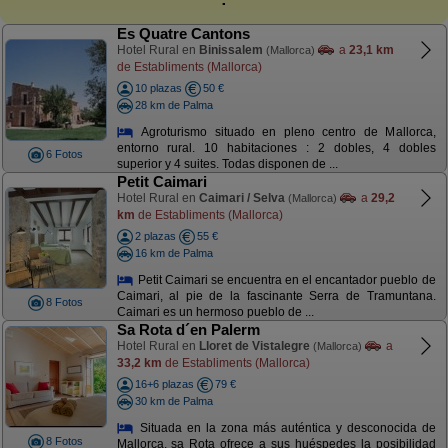
Es Quatre Cantons
Hotel Rural en
Binissalem
a
23,1 km
(Mallorca)
de Establiments (Mallorca)
10 plazas
50 €
28 km de Palma
Agroturismo situado en pleno centro de Mallorca,
entorno rural. 10 habitaciones : 2 dobles, 4 dobles
6 Fotos
superior y 4 suites. Todas disponen de ...
Petit Caimari
Hotel Rural en
Caimari / Selva
a
29,2
(Mallorca)
km
de Establiments (Mallorca)
2 plazas
55 €
16 km de Palma
Petit Caimari se encuentra en el encantador pueblo de
Caimari, al pie de la fascinante Serra de Tramuntana.
8 Fotos
Caimari es un hermoso pueblo de ...
Sa Rota d´en Palerm
Hotel Rural en
Lloret de Vistalegre
a
(Mallorca)
33,2 km
de Establiments (Mallorca)
16+6 plazas
79 €
30 km de Palma
Situada en la zona más auténtica y desconocida de
8 Fotos
Mallorca, sa Rota ofrece a sus huéspedes la posibilidad