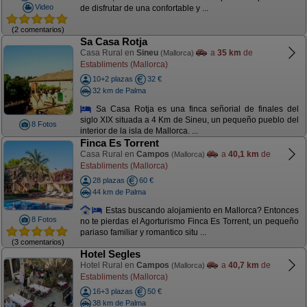
Video
de disfrutar de una confortable y ...
(2 comentarios)
Sa Casa Rotja
Casa Rural en
Sineu
a
35 km
de
(Mallorca)
Establiments (Mallorca)
10+2 plazas
32 €
32 km de Palma
Sa Casa Rotja es una finca señorial de finales del
siglo XIX situada a 4 Km de Sineu, un pequeño pueblo del
8 Fotos
interior de la isla de Mallorca. ...
Finca Es Torrent
Casa Rural en
Campos
a
40,1 km
de
(Mallorca)
Establiments (Mallorca)
28 plazas
60 €
44 km de Palma
Estas buscando alojamiento en Mallorca? Entonces
8 Fotos
no te pierdas el Agorturismo Finca Es Torrent, un pequeño
pariaso familiar y romantico situ ...
(3 comentarios)
Hotel Segles
Hotel Rural en
Campos
a
40,7 km
de
(Mallorca)
Establiments (Mallorca)
16+3 plazas
50 €
38 km de Palma