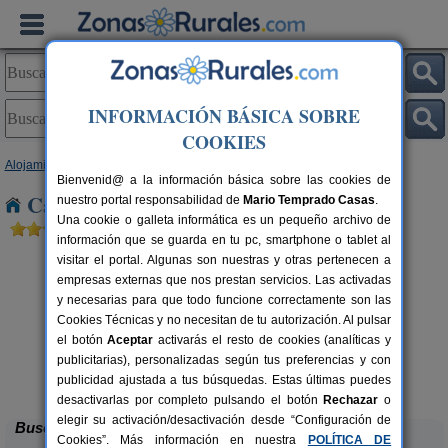
INFORMACIÓN BÁSICA SOBRE
COOKIES
Alojamientos
>
Baleares
>
Mallorca
> Establiments
Bienvenid@ a la información básica sobre las cookies de
Casas Rurales cerca de Establiments
nuestro portal responsabilidad de
Mario Temprado Casas
.
Una cookie o galleta informática es un pequeño archivo de
información que se guarda en tu pc, smartphone o tablet al
visitar el portal. Algunas son nuestras y otras pertenecen a
empresas externas que nos prestan servicios. Las activadas
y necesarias para que todo funcione correctamente son las
Cookies Técnicas y no necesitan de tu autorización. Al pulsar
el botón
Aceptar
activarás el resto de cookies (analíticas y
publicitarias), personalizadas según tus preferencias y con
Petit Caimari
rs.
2 pers.
 €
55 €
publicidad ajustada a tus búsquedas. Estas últimas puedes
Caimari (Mallorca)
desde
desactivarlas por completo pulsando el botón
Rechazar
o
elegir su activación/desactivación desde “Configuración de
Buscar
Cookies”. Más información en nuestra
POLÍTICA DE