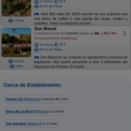
12 plazas
40 €
43 km de Palma
Sant Blai data del 1800 cuando en sus orígenes era
una tierra de cultivo y una granja de vacas, cerdos y
8 Fotos
caballos. Todos su espacios se han ...
Son Menut
Complejo Rural en
Felanitx
a
46,2 km
(Mallorca)
de Establiments (Mallorca)
12 plazas
85 €
56 km de Palma
Son Menut en su conjunto es agroturismo y escuela de
8 Fotos
equitación. Nos podrá encontrar a sólo 5 kilómetros del
Video
municipio de Felanitx. En nuest ...
Cerca de Establiments:
Palmer Es
(Mallorca)
a menos de 1 km
Seca de La Real
(Mallorca)
a 2,6 km
Son Sardina
(Mallorca)
a 3,3 km