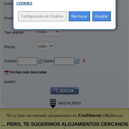
COOKIES
.
Comunidades:
Provincias/Islas:
Tipo alquiler:
Plazas:
X
Entrada:
Salida:
Fechas más buscadas
pueblo:
MÁS FILTROS
No se han encontrado alojamientos en
Establiments
(Mallorca)
... PERO, TE SUGERIMOS ALOJAMIENTOS CERCANOS
: