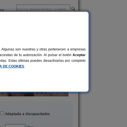
ios
-
al. Algunas son nuestras y otras pertenecen a empresas
cesitan de tu autorización. Al pulsar el botón
Aceptar
uedas. Estas últimas puedes desactivarlas por completo
CA DE COOKIES
.
Son Menut
Finca Es Torren
12 pers.
85 €
Felanitx (Mallorca)
Campos (Mallorca
desde
Adaptada a discapacitados