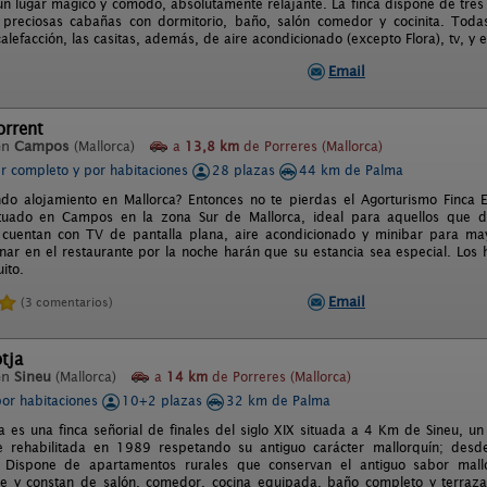
un lugar mágico y cómodo, absolutamente relajante. La finca dispone de tres
s preciosas cabañas con dormitorio, baño, salón comedor y cocinita. Tod
alefacción, las casitas, además, de aire acondicionado (excepto Flora), tv, y
Email
orrent
en
Campos
(Mallorca)
a
13,8 km
de Porreres (Mallorca)
er completo y por habitaciones
28 plazas
44 km de Palma
do alojamiento en Mallorca? Entonces no te pierdas el Agorturismo Finca E
ituado en Campos en la zona Sur de Mallorca, ideal para aquellos que de
 cuentan con TV de pantalla plana, aire acondicionado y minibar para ma
nar en el restaurante por la noche harán que su estancia sea especial. L
uito.
Email
(3 comentarios)
tja
en
Sineu
(Mallorca)
a
14 km
de Porreres (Mallorca)
por habitaciones
10+2 plazas
32 km de Palma
a es una finca señorial de finales del siglo XIX situada a 4 Km de Sineu, un
ue rehabilitada en 1989 respetando su antiguo carácter mallorquín; desd
. Dispone de apartamentos rurales que conservan el antiguo sabor mall
e y constan de salón, comedor, cocina equipada, baño completo y terraza 