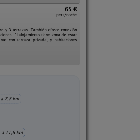
65 €
pers/noche
ibre y 3 terrazas. También ofrece conexión
aciones. El alojamiento tiene zona de estar
to con terraza privada, y habitaciones
a 7,8 km
)
a 11,8 km