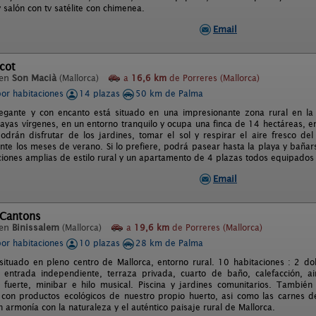
 salón con tv satélite con chimenea.
Email
icot
 en
Son Macià
(Mallorca)
a
16,6 km
de Porreres (Mallorca)
por habitaciones
14 plazas
50 km de Palma
legante y con encanto está situado en una impresionante zona rural en la
layas vírgenes, en un entorno tranquilo y ocupa una finca de 14 hectáreas, en
drán disfrutar de los jardines, tomar el sol y respirar el aire fresco del
ante los meses de verano. Si lo prefiere, podrá pasear hasta la playa y bañar
ciones amplias de estilo rural y un apartamento de 4 plazas todos equipados c
Email
 Cantons
 en
Binissalem
(Mallorca)
a
19,6 km
de Porreres (Mallorca)
por habitaciones
10 plazas
28 km de Palma
situado en pleno centro de Mallorca, entorno rural. 10 habitaciones : 2 do
entrada independiente, terraza privada, cuarto de baño, calefacción, aire
ja fuerte, minibar e hilo musical. Piscina y jardines comunitarios. Tambi
 con productos ecológicos de nuestro propio huerto, asi como las carnes d
 armonía con la naturaleza y el auténtico paisaje rural de Mallorca.