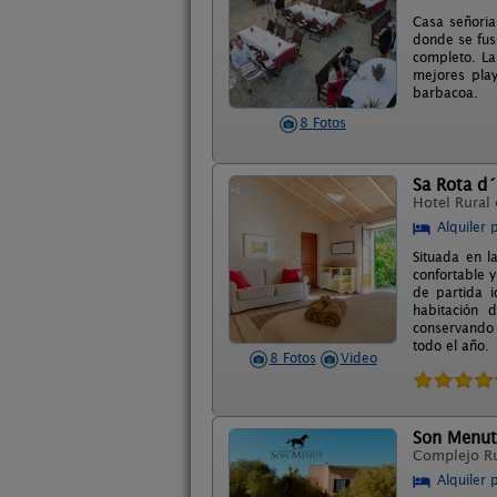
Casa señoria
donde se fus
completo. La
mejores pla
barbacoa.
8 Fotos
Sa Rota d
Hotel Rural
Alquiler 
Situada en l
confortable y
de partida i
habitación 
conservando 
todo el año.
8 Fotos
Video
Son Menut
Complejo R
Alquiler 