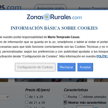
Anúnciate gratis
Acceso Propietar
Busca por pueblo
INFORMACIÓN BÁSICA SOBRE COOKIES
es
de Porreres
de nuestro portal responsabilidad de
Mario Temprado Casas
.
o de información que se guarda en tu pc, smartphone o tablet al visitar el port
ecesarias para que todo funcione correctamente son las Cookies Técnicas y no ne
rias), personalizadas según tus preferencias y con publicidad ajustada a tus búsq
sactivación desde “Configuración de Cookies”. Más información en nuestra
POLÍTI
Finca Es Picot
3 pers.
14 pers.
50 €
50 €
Son Macià (Mallorca)
e
desde
Precio (€/pers)
Características
de 1 a 20
Piscina
Admite animales
de 21 a 30
Mostrar más características