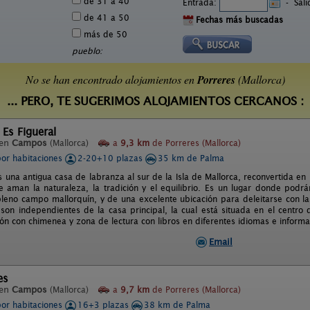
de 31 a 40
Entrada:
-
Sal
de 41 a 50
Fechas más buscadas
más de 50
pueblo:
No se han encontrado alojamientos en
Porreres
(Mallorca)
... PERO, TE SUGERIMOS ALOJAMIENTOS CERCANOS :
 Es Figueral
 en
Campos
(Mallorca)
a
9,3 km
de Porreres (Mallorca)
por habitaciones
2-20+10 plazas
35 km de Palma
es una antigua casa de labranza al sur de la Isla de Mallorca, reconvertida 
 aman la naturaleza, la tradición y el equilibrio. Es un lugar donde podrán
pleno campo mallorquín, y de una excelente ubicación para deleitarse con la
 son independientes de la casa principal, la cual está situada en el centro
n con chimenea y zona de lectura con libros en diferentes idiomas e informati
Email
es
 en
Campos
(Mallorca)
a
9,7 km
de Porreres (Mallorca)
por habitaciones
16+3 plazas
38 km de Palma