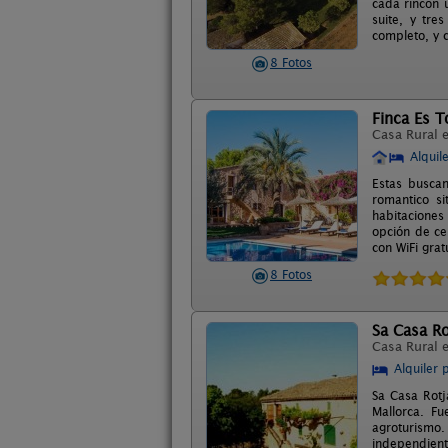
cada rincón 
suite, y tre
completo, y c
8 Fotos
Finca Es T
Casa Rural 
Alquil
Estas buscan
romantico s
habitaciones
opción de ce
con WiFi grat
8 Fotos
Sa Casa Ro
Casa Rural 
Alquiler 
Sa Casa Rotj
Mallorca. F
agroturismo
independient