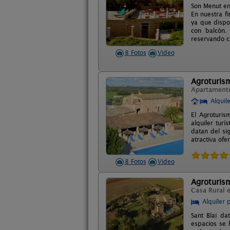
Son Menut en
En nuestra f
ya que dispo
con balcón.
reservando cl
8 Fotos
Video
Agroturis
Apartament
Alquil
El Agroturis
alquiler turí
datan del si
atractiva ofe
8 Fotos
Video
Agroturism
Casa Rural 
Alquiler 
Sant Blai da
espacios se 