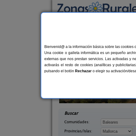
Busca por alojamiento
Alojamientos
>
Baleares
>
Mallorca
> Porrer
Casas Rurales cerca 
Bienvenid@ a la información básica sobre las cookies 
Una cookie o galleta informática es un pequeño archiv
externas que nos prestan servicios. Las activadas y n
activarás el resto de cookies (analíticas y publicita
pulsando el botón
Rechazar
o elegir su activación/de
a Sant Blai
Hotel Segles
12 pers.
16+
40 €
lorca)
Campos (Mallorca)
desde
desd
Buscar
Comunidades:
Provincias/Islas: