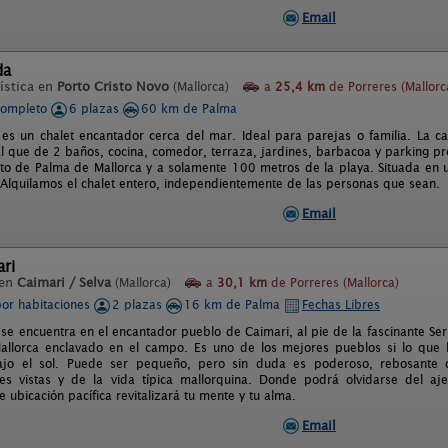
Email
da
ística en
Porto Cristo Novo
(Mallorca)
a
25,4 km
de Porreres (Mallorc
completo
6 plazas
60 km de Palma
a es un chalet encantador cerca del mar. Ideal para parejas o familia. La c
al que de 2 baños, cocina, comedor, terraza, jardines, barbacoa y parking pro
to de Palma de Mallorca y a solamente 100 metros de la playa. Situada en 
 Alquilamos el chalet entero, independientemente de las personas que sean.
Email
ari
 en
Caimari / Selva
(Mallorca)
a
30,1 km
de Porreres (Mallorca)
por habitaciones
2 plazas
16 km de Palma
Fechas Libres
i se encuentra en el encantador pueblo de Caimari, al pie de la fascinante 
llorca enclavado en el campo. Es uno de los mejores pueblos si lo que b
bajo el sol. Puede ser pequeño, pero sin duda es poderoso, rebosante d
es vistas y de la vida típica mallorquina. Donde podrá olvidarse del ajet
 ubicación pacífica revitalizará tu mente y tu alma.
Email