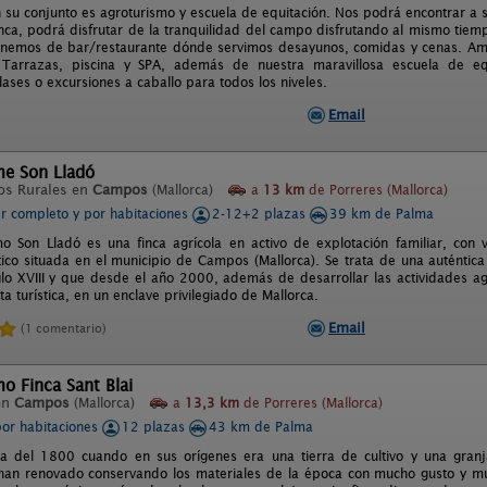
 su conjunto es agroturismo y escuela de equitación. Nos podrá encontrar a só
inca, podrá disfrutar de la tranquilidad del campo disfrutando al mismo tie
nemos de bar/restaurante dónde servimos desayunos, comidas y cenas. Amp
 Tarrazas, piscina y SPA, además de nuestra maravillosa escuela de e
ases o excursiones a caballo para todos los niveles.
Email
me Son Lladó
os Rurales en
Campos
(Mallorca)
a
13 km
de Porreres (Mallorca)
er completo y por habitaciones
2-12+2 plazas
39 km de Palma
mo Son Lladó es una finca agrícola en activo de explotación familiar, con
stico situada en el municipio de Campos (Mallorca). Se trata de una auténtic
glo XVIII y que desde el año 2000, además de desarrollar las actividades a
rta turística, en un enclave privilegiado de Mallorca.
Email
(1 comentario)
o Finca Sant Blai
en
Campos
(Mallorca)
a
13,3 km
de Porreres (Mallorca)
por habitaciones
12 plazas
43 km de Palma
ta del 1800 cuando en sus orígenes era una tierra de cultivo y una gran
han renovado conservando los materiales de la época con mucho gusto y mu