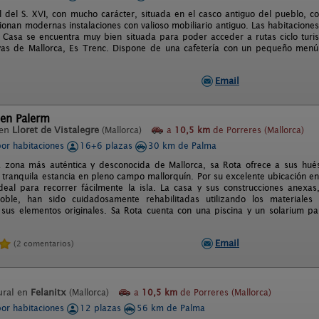
l del S. XVI, con mucho carácter, situada en el casco antiguo del pueblo, c
ionan modernas instalaciones con valioso mobiliario antiguo. Las habitacion
 Casa se encuentra muy bien situada para poder acceder a rutas ciclo turistas
yas de Mallorca, Es Trenc. Dispone de una cafetería con un pequeño menú
Email
´en Palerm
 en
Lloret de Vistalegre
(Mallorca)
a
10,5 km
de Porreres (Mallorca)
por habitaciones
16+6 plazas
30 km de Palma
a zona más auténtica y desconocida de Mallorca, sa Rota ofrece a sus hués
 tranquila estancia en pleno campo mallorquín. Por su excelente ubicación en
deal para recorrer fácilmente la isla. La casa y sus construcciones anexa
doble, han sido cuidadosamente rehabilitadas utilizando los materiales
sus elementos originales. Sa Rota cuenta con una piscina y un solarium pa
Email
(2 comentarios)
ural en
Felanitx
(Mallorca)
a
10,5 km
de Porreres (Mallorca)
por habitaciones
12 plazas
56 km de Palma