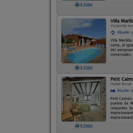
6 Fotos
Villa Maril
Vivienda tur
Alquiler 
Villa Marild
cama, al igu
del aeropuer
comerciales.
8 Fotos
Petit Caim
Hotel Rural
Alquiler 
Petit Caimar
pueblo de Ma
relajantes 
impresionant
impresionante
8 Fotos