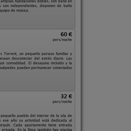
 amplias habitaciones dobles, con baño en
as son independientes, disponen de baño
 equipo de música.
60 €
pers/noche
s Torrent, un pequeño pariaso familiar y
sean desconectar del estrés diario. Las
yor comodidad. El desayuno incluido y la
os huépedes pueden permanecer conectados
32 €
pers/noche
 pequeño pueblo del interior de la isla de
e ese año su actividad está dedicada al
orquín. Cada apartamento tiene entrada
privada. En la finca también hay piscina