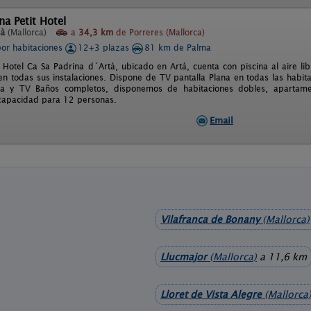
na Petit Hotel
tà
(Mallorca)
a
34,3 km
de Porreres (Mallorca)
por habitaciones
12+3 plazas
81 km de Palma
t Hotel Ca Sa Padrina d´Artà, ubicado en Artá, cuenta con piscina al aire l
 en todas sus instalaciones. Dispone de TV pantalla Plana en todas las habit
a y TV Baños completos, disponemos de habitaciones dobles, apartamen
 capacidad para 12 personas.
Email
Vilafranca de Bonany
(Mallorca)
Llucmajor
(Mallorca)
a 11,6 km
Lloret de Vista Alegre
(Mallorca