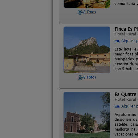
comunitaria y
8 Fotos
Finca Es P
Hotel Rural
Alquiler 
Este hotel e
magníficas p
huéspedes po
exterior dur
con 5 habita
8 Fotos
Es Quatre
Hotel Rural
Alquiler 
Agroturismo 
disponen de 
satélite, ca
mallorquina,
vacaciones en