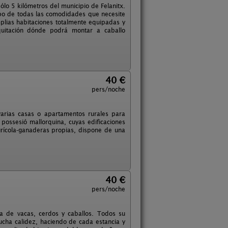
lo 5 kilómetros del municipio de Felanitx.
mpo de todas las comodidades que necesite
lias habitaciones totalmente equipadas y
quitación dónde podrá montar a caballo
40 €
pers/noche
 varias casas o apartamentos rurales para
a possesió mallorquina, cuyas edificaciones
grícola-ganaderas propias, dispone de una
40 €
pers/noche
ja de vacas, cerdos y caballos. Todos su
cha calidez, haciendo de cada estancia y