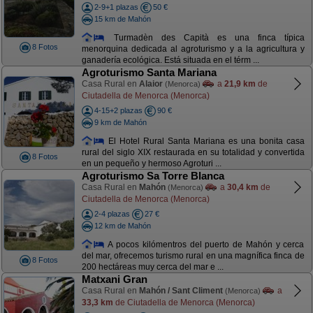
2-9+1 plazas
50 €
15 km de Mahón
Turmadèn des Capità es una finca típica
8 Fotos
menorquina dedicada al agroturismo y a la agricultura y
ganadería ecológica. Está situada en el térm ...
Agroturismo Santa Mariana
Casa Rural en
Alaior
a
21,9 km
de
(Menorca)
Ciutadella de Menorca (Menorca)
4-15+2 plazas
90 €
9 km de Mahón
El Hotel Rural Santa Mariana es una bonita casa
rural del siglo XIX restaurada en su totalidad y convertida
8 Fotos
en un pequeño y hermoso Agroturi ...
Agroturismo Sa Torre Blanca
Casa Rural en
Mahón
a
30,4 km
de
(Menorca)
Ciutadella de Menorca (Menorca)
2-4 plazas
27 €
12 km de Mahón
A pocos kilómentros del puerto de Mahón y cerca
del mar, ofrecemos turismo rural en una magnífica finca de
8 Fotos
200 hectáreas muy cerca del mar e ...
Matxani Gran
Casa Rural en
Mahón / Sant Climent
a
(Menorca)
33,3 km
de Ciutadella de Menorca (Menorca)