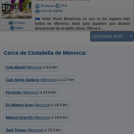
28 plazas
70 €
3 km de Mahón
Hotel Rural Biniarroca es uno le los lugares más
8 Fotos
bellos de Menorca. Ideal para aquellos que desean
Video
desconectar de el estrés diario. Ofrece p ...
Cerca de Ciutadella de Menorca:
Cala Morell
(Menorca)
a 6,8 km
Cala Santa Galdana
(Menorca)
a 13,7 km
Ferreries
(Menorca)
a 14,8 km
Es Migjorn Gran
(Menorca)
a 18,9 km
Migjorn Gran Es
(Menorca)
a 18,9 km
Sant Tomas
(Menorca)
a 19,3 km