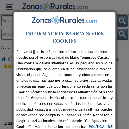
INFORMACIÓN BÁSICA SOBRE
COOKIES
Alojamientos
>
Baleares
>
Menorca
> Ciutadella de Menorca
Bienvenid@ a la información básica sobre las cookies de
Casas Rurales en Ciutadella de Menorca
nuestro portal responsabilidad de
Mario Temprado Casas
.
Una cookie o galleta informática es un pequeño archivo de
información que se guarda en tu pc, smartphone o tablet al
visitar el portal. Algunas son nuestras y otras pertenecen a
empresas externas que nos prestan servicios. Las activadas
y necesarias para que todo funcione correctamente son las
Cookies Técnicas y no necesitan de tu autorización. Al pulsar
el botón
Aceptar
activarás el resto de cookies (analíticas y
publicitarias), personalizadas según tus preferencias y con
Son Camaro
rs.
2-6 pers.
 €
60 €
publicidad ajustada a tus búsquedas. Estas últimas puedes
Ciutadella de Menorca (Menorca)
desde
desactivarlas por completo pulsando el botón
Rechazar
o
elegir su activación/desactivación desde “Configuración de
Buscar
Cookies”. Más información en nuestra
POLÍTICA DE