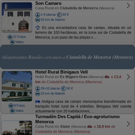
Son Camaro
Casa Rural en
Ciutadella de Menorca
(Menorca)
2-6 plazas
60 €
50 km de Mahón
Es una encantadora casa de campo, situada en un
terreno de 100 hectáreas, en la zona sur de Ciutadella de
37 Fotos
Menorca, a un paso de las playas v ...
Video
Alojamientos Rurales cercanos a
Ciutadella de Menorca (Menorca)
Hotel Rural Binigaus Vell
Hotel Rural en
Es Migjorn Gran
a
13,4
(Menorca)
km
de Ciutadella de Menorca (Menorca)
39+10 plazas
90 €
25 km de Mahón
Antigua casa de campo menorquina transformada en
8 Fotos
tranquilo hotel rural de 4 estrellas. Binigaus Vell cuenta
Video
actualmente con 20 habitaciones, ...
Turmadèn Des Capità / Eco-agroturismo
Menorca
Casa Rural en
Alaior
a
18,9 km
de
(Menorca)
Ciutadella de Menorca (Menorca)