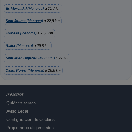
Es Mercadal
(Menorca)
a 21,7 km
Sant Jaume
(Menorca)
a 22,8 km
Fornells
(Menorca)
a 25,6 km
Alaior
(Menorca)
a 26,8 km
Sant Joan Baptista
(Menorca)
a 27 km
Calan Porter
(Menorca)
a 28,8 km
Nosotros
Quiénes somos
Aviso Legal
Configuración de Cookies
Propietarios alojamientos