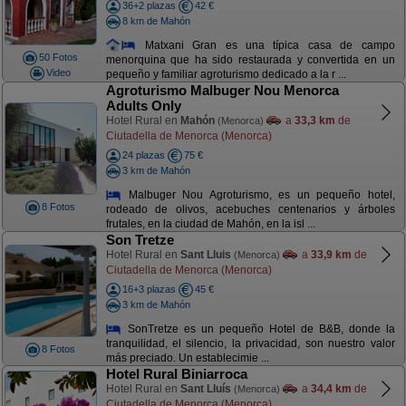
36+2 plazas
42 €
8 km de Mahón
Matxani Gran es una típica casa de campo
50 Fotos
menorquina que ha sido restaurada y convertida en un
Video
pequeño y familiar agroturismo dedicado a la r ...
Agroturismo Malbuger Nou Menorca
Adults Only
Hotel Rural en
Mahón
a
33,3 km
de
(Menorca)
Ciutadella de Menorca (Menorca)
24 plazas
75 €
3 km de Mahón
Malbuger Nou Agroturismo, es un pequeño hotel,
8 Fotos
rodeado de olivos, acebuches centenarios y árboles
frutales, en la ciudad de Mahón, en la isl ...
Son Tretze
Hotel Rural en
Sant Lluis
a
33,9 km
de
(Menorca)
Ciutadella de Menorca (Menorca)
16+3 plazas
45 €
3 km de Mahón
SonTretze es un pequeño Hotel de B&B, donde la
tranquilidad, el silencio, la privacidad, son nuestro valor
8 Fotos
más preciado. Un establecimie ...
Hotel Rural Biniarroca
Hotel Rural en
Sant Lluís
a
34,4 km
de
(Menorca)
Ciutadella de Menorca (Menorca)