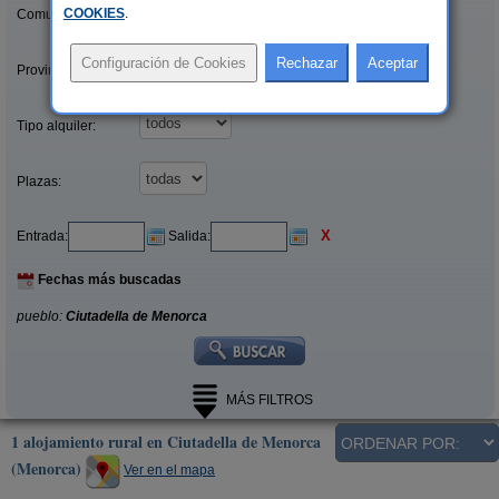
COOKIES
.
Comunidades:
Provincias/Islas:
Tipo alquiler:
Plazas:
X
Entrada:
Salida:
Fechas más buscadas
pueblo:
Ciutadella de Menorca
MÁS FILTROS
1 alojamiento rural en Ciutadella de Menorca
(Menorca)
Ver en el mapa