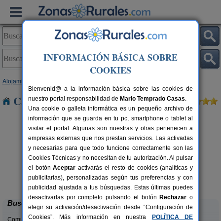
INFORMACIÓN BÁSICA SOBRE
COOKIES
Alojamientos
>
Murcia
> Cartagena
Bienvenid@ a la información básica sobre las cookies de
Casas Rurales cerca de Cartagena
nuestro portal responsabilidad de
Mario Temprado Casas
.
Una cookie o galleta informática es un pequeño archivo de
información que se guarda en tu pc, smartphone o tablet al
visitar el portal. Algunas son nuestras y otras pertenecen a
empresas externas que nos prestan servicios. Las activadas
y necesarias para que todo funcione correctamente son las
Cookies Técnicas y no necesitan de tu autorización. Al pulsar
el botón
Aceptar
activarás el resto de cookies (analíticas y
Cortijo Las Cobatillas
2 pers.
4-20+2 pers.
publicitarias), personalizadas según tus preferencias y con
30 €
20 €
Moratalla (Murcia)
e
desde
publicidad ajustada a tus búsquedas. Estas últimas puedes
desactivarlas por completo pulsando el botón
Rechazar
o
Buscar
elegir su activación/desactivación desde “Configuración de
Cookies”. Más información en nuestra
POLÍTICA DE
Comunidades: