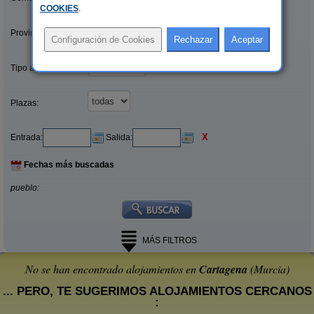
COOKIES
.
Provincias/Islas:
Tipo alquiler:
Plazas:
X
Entrada:
Salida:
Fechas más buscadas
pueblo:
MÁS FILTROS
No se han encontrado alojamientos en
Cartagena
(Murcia)
... PERO, TE SUGERIMOS ALOJAMIENTOS CERCANOS
: