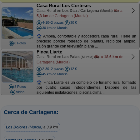
Casa Rural Los Corteses
Casa Rural en
Los Diaz / Cartagena
a
(Murcia)
5,3 km
de Cartagena (Murcia)
4-10+2 plazas
30 €
30 km de Murcia
Amplia, confortable y acogedora casa rural. Tiene un
precioso porche rodeado de plantas, recibidor amplio,
8 Fotos
salón grande con televisión plana ...
Finca Liarte
Casa Rural en
Las Palas
a
18,6 km
de
(Murcia)
Cartagena (Murcia)
2-30+2 plazas
12 €
45 km de Murcia
Finca Liarte es un complejo de turismo rural formado
8 Fotos
por cuatro casas independientes. Dispone de las
Video
siguientes instalaciones: piscina clima ...
Cerca de Cartagena:
Los Dolores
(Murcia)
a 3,9 km