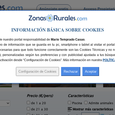
Anúnciate gratis
Acceso Propietar
Busca por pueblo
INFORMACIÓN BÁSICA SOBRE COOKIES
 de Santa Ana
de nuestro portal responsabilidad de
Mario Temprado Casas
.
o de información que se guarda en tu pc, smartphone o tablet al visitar el port
ecesarias para que todo funcione correctamente son las Cookies Técnicas y no ne
rias), personalizadas según tus preferencias y con publicidad ajustada a tus búsq
sactivación desde “Configuración de Cookies”. Más información en nuestra
POLÍTI
4 pers.
32 €
Casa Rural Chacón
5-8+2 pers.
e
18 €
Moratalla (Murcia)
desde
Precio (€/pers)
Características
de 1 a 20
Piscina
Admite animales
de 21 a 30
Mostrar más características