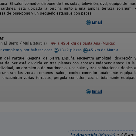
cuna. El salón-comedor dispone de tres sofás, televisión, dvd, equipo de mús
jardines, está ubicada la piscina junto a una amplia terraza solarium. 
esa de ping-pong y un pequeño estanque con peces.
Email
er
en
El Berro / Mula
(Murcia)
a
49,4 km
de Santa Ana (Murcia)
er completo y por habitaciones
13+2 plazas
45 km de Murcia
n del Parque Regional de Sierra Espuña encuentra amplitud, discreción y
asa del Ser está dividida en tres plantas con accesos independientes: En la
ndividual, un dormitorio de matrimonio, una suite y tres habitaciones dobles
cuentran las zonas comunes: salón, cocina comedor totalmente equipada
e encuentran varias terrazas, pérgola comedor, cocina totalmente equipa
Email
La Aparecida
(Murcia)
a 4,6 km