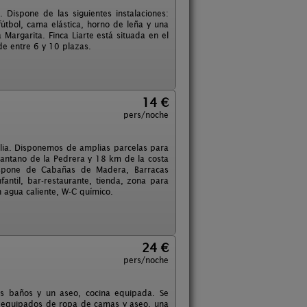
 Dispone de las siguientes instalaciones:
fútbol, cama elástica, horno de leña y una
argarita. Finca Liarte está situada en el
e entre 6 y 10 plazas.
14 €
pers/noche
ilia. Disponemos de amplias parcelas para
Pantano de la Pedrera y 18 km de la costa
Dispone de Cabañas de Madera, Barracas
fantil, bar-restaurante, tienda, zona para
 agua caliente, W-C químico.
24 €
pers/noche
os baños y un aseo, cocina equipada. Se
e equipados de ropa de camas y aseo, una