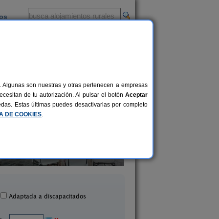
ios
-
al. Algunas son nuestras y otras pertenecen a empresas
cesitan de tu autorización. Al pulsar el botón
Aceptar
uedas. Estas últimas puedes desactivarlas por completo
CA DE COOKIES
.
Casa Lucía
Las Tamallas de Mora
2-7 pers.
15 €
El Sabinar (Murcia)
Moratalla (Murcia
desde
Adaptada a discapacitados