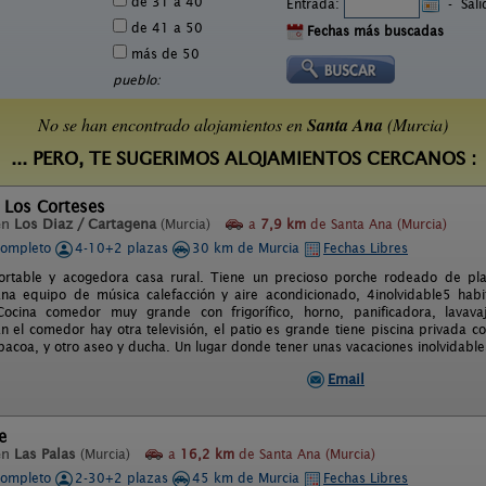
de 31 a 40
Entrada:
-
Sal
de 41 a 50
Fechas más buscadas
más de 50
pueblo:
No se han encontrado alojamientos en
Santa Ana
(Murcia)
... PERO, TE SUGERIMOS ALOJAMIENTOS CERCANOS :
 Los Corteses
en
Los Diaz / Cartagena
(Murcia)
a
7,9 km
de Santa Ana (Murcia)
completo
4-10+2 plazas
30 km de Murcia
Fechas Libres
ortable y acogedora casa rural. Tiene un precioso porche rodeado de pla
lana equipo de música calefacción y aire acondicionado, 4inolvidable5 hab
ocina comedor muy grande con frigorífico, horno, panificadora, lavavaji
En el comedor hay otra televisión, el patio es grande tiene piscina privada c
bacoa, y otro aseo y ducha. Un lugar donde tener unas vacaciones inolvidable
Email
e
en
Las Palas
(Murcia)
a
16,2 km
de Santa Ana (Murcia)
completo
2-30+2 plazas
45 km de Murcia
Fechas Libres