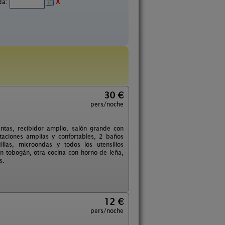
ida:
X
30 €
pers/noche
ntas, recibidor amplio, salón grande con
itaciones amplias y confortables, 2 baños
llas, microondas y todos los utensilios
on tobogán, otra cocina con horno de leña,
s.
12 €
pers/noche