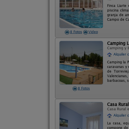
Finca Liarte
piscina clim
granja de an
Campo de Car
8 Fotos
Video
Camping L
Camping y 
Alquiler 
Camping la P
caravanas y 
de Torrevie
Valencianas,
barbacoas, s
8 Fotos
Casa Rura
Casa Rural 
Alquiler 
La casa, equ
compone de 4