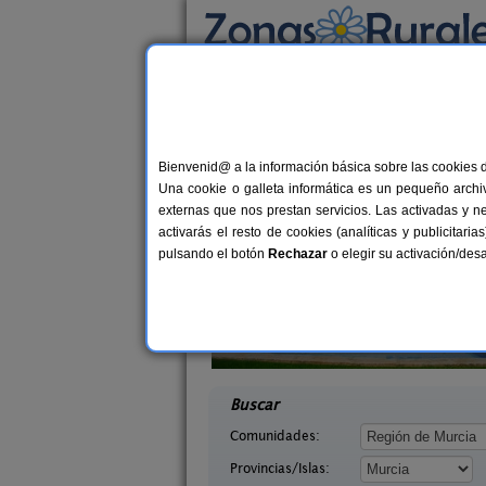
Busca por alojamiento
Alojamientos
>
Murcia
> Santa Ana
Casas Rurales cerca
Bienvenid@ a la información básica sobre las cookies 
Una cookie o galleta informática es un pequeño archiv
externas que nos prestan servicios. Las activadas y n
activarás el resto de cookies (analíticas y publicita
pulsando el botón
Rechazar
o elegir su activación/de
Apartamentos Bioclimáticos
llacampillo
Ceama
18-10+9 pers.
desd
25 €
rcia)
Bullas (Murcia)
desde
Buscar
Comunidades:
Provincias/Islas: