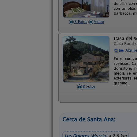
de ellas con 
con amplios 
barbacoa, m
8 Fotos
Video
Casa del S
Casa Rural 
Alquil
En el corazó
servicios. C
dormitorio i
media se en
exteriores s
gratuito.
8 Fotos
Cerca de Santa Ana:
Los Dolores
(Murcia)
a 2,8 km