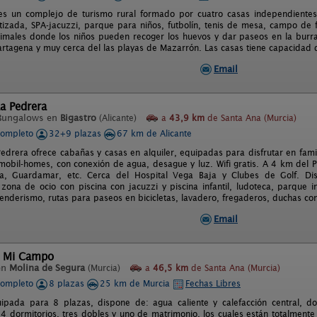
 es un complejo de turismo rural formado por cuatro casas independientes.
atizada, SPA-jacuzzi, parque para niños, futbolín, tenis de mesa, campo de 
imales donde los niños pueden recoger los huevos y dar paseos en la burra M
tagena y muy cerca del las playas de Mazarrón. Las casas tiene capacidad d
Email
a Pedrera
Bungalows en
Bigastro
(Alicante)
a
43,9 km
de Santa Ana (Murcia)
completo
32+9 plazas
67 km de Alicante
edrera ofrece cabañas y casas en alquiler, equipadas para disfrutar en fam
mobil-homes, con conexión de agua, desague y luz. Wifi gratis. A 4 km del 
ja, Guardamar, etc. Cerca del Hospital Vega Baja y Clubes de Golf. 
 zona de ocio con piscina con jacuzzi y piscina infantil, ludoteca, parque in
enderismo, rutas para paseos en bicicletas, lavadero, fregaderos, duchas con
Email
l Mi Campo
en
Molina de Segura
(Murcia)
a
46,5 km
de Santa Ana (Murcia)
completo
8 plazas
25 km de Murcia
Fechas Libres
ipada para 8 plazas, dispone de: agua caliente y calefacción central, d
 dormitorios, tres dobles y uno de matrimonio, los cuales están totalment