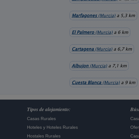
Marfagones
(Murcia)
a 5,3 km
El Palmero
(Murcia)
a 6 km
Cartagena
(Murcia)
a 6,7 km
Albujon
(Murcia)
a 7,1 km
Cuesta Blanca
(Murcia)
a 9 km
Tipos de alojamiento:
Búsq
Casas Rurales
Casa
Hoteles
y
Hoteles Rurales
Ofer
Hostales Rurales
Casa