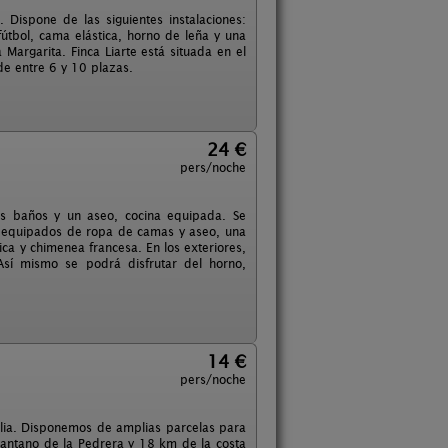
 Dispone de las siguientes instalaciones:
fútbol, cama elástica, horno de leña y una
argarita. Finca Liarte está situada en el
e entre 6 y 10 plazas.
24 €
pers/noche
os baños y un aseo, cocina equipada. Se
e equipados de ropa de camas y aseo, una
ica y chimenea francesa. En los exteriores,
Así mismo se podrá disfrutar del horno,
14 €
pers/noche
ilia. Disponemos de amplias parcelas para
Pantano de la Pedrera y 18 km de la costa