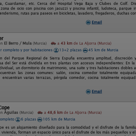
ja, Guardamar, etc. Cerca del Hospital Vega Baja y Clubes de Golf. 
 zona de ocio con piscina con jacuzzi y piscina infantil, ludoteca, parque in
enderismo, rutas para paseos en bicicletas, lavadero, fregaderos, duchas con
Email
er
en
El Berro / Mula
(Murcia)
a
43 km
de La Aljorra (Murcia)
er completo y por habitaciones
13+2 plazas
45 km de Murcia
n del Parque Regional de Sierra Espuña encuentra amplitud, discreción y
asa del Ser está dividida en tres plantas con accesos independientes: En la
ndividual, un dormitorio de matrimonio, una suite y tres habitaciones dobles
cuentran las zonas comunes: salón, cocina comedor totalmente equipada
e encuentran varias terrazas, pérgola comedor, cocina totalmente equipa
Email
 Cope
en
Águilas
(Murcia)
a
48,6 km
de La Aljorra (Murcia)
completo
6 plazas
105 km de Murcia
pe es un alojamiento diseñado para la comodidad y el disfrute de la familia
a vivienda, forman un espacio único para el disfrute de los más pequeños y el