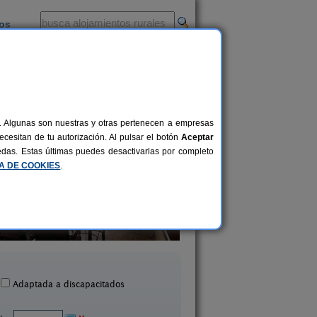
ios
-
al. Algunas son nuestras y otras pertenecen a empresas
cesitan de tu autorización. Al pulsar el botón
Aceptar
uedas. Estas últimas puedes desactivarlas por completo
CA DE COOKIES
.
Casa Rural Carretero
Cortijo Las Cobatil
2-12 pers.
25 €
Mula (Murcia)
Moratalla (Murcia
desde
Adaptada a discapacitados