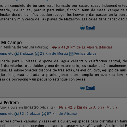
 es un complejo de turismo rural formado por cuatro casas independientes.
atizada, SPA-jacuzzi, parque para niños, futbolín, tenis de mesa, campo de 
imales donde los niños pueden recoger los huevos y dar paseos en la burra M
tagena y muy cerca del las playas de Mazarrón. Las casas tiene capacidad d
Email
l Mi Campo
en
Molina de Segura
(Murcia)
a
41,9 km
de La Aljorra (Murcia)
completo
8 plazas
25 km de Murcia
Fechas Libres
ipada para 8 plazas, dispone de: agua caliente y calefacción central, d
 dormitorios, tres dobles y uno de matrimonio, los cuales están totalment
cuna. El salón-comedor dispone de tres sofás, televisión, dvd, equipo de mús
jardines, está ubicada la piscina junto a una amplia terraza solarium. 
esa de ping-pong y un pequeño estanque con peces.
Email
a Pedrera
Bungalows en
Bigastro
(Alicante)
a
42,8 km
de La Aljorra (Murcia)
completo
32+9 plazas
67 km de Alicante
edrera ofrece cabañas y casas en alquiler, equipadas para disfrutar en fam
mobil-homes, con conexión de agua, desague y luz. Wifi gratis. A 4 km del 