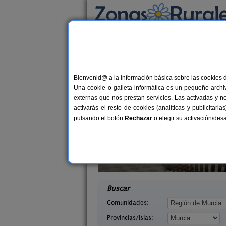
Busca por alojamiento
Alojamientos
>
Murcia
> La Aljorra
Casas Rurales cerca 
Bienvenid@ a la información básica sobre las cookies 
Una cookie o galleta informática es un pequeño archiv
externas que nos prestan servicios. Las activadas y n
activarás el resto de cookies (analíticas y publicita
pulsando el botón
Rechazar
o elegir su activación/de
enike
AguaBlanca I
2-6+2 pers.
17 €
urcia)
Benizar (Murcia)
desde
desd
Buscar
Comunidades:
Provincias/Islas: