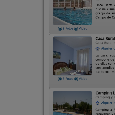
Finca Liarte
piscina clim
granja de an
Campo de Car
8 Fotos
Video
Casa Rura
Casa Rural 
Alquiler 
La casa, equ
compone de 4
de ellas con 
con amplios 
barbacoa, m
8 Fotos
Video
Camping L
Camping y 
Alquiler 
Camping la P
caravanas y 