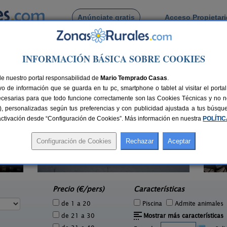
Anúnciate gratis
Acceso Propietar
Busca por pueblo
INFORMACIÓN BÁSICA SOBRE COOKIES
de La Aljorra
de nuestro portal responsabilidad de
Mario Temprado Casas
.
o de información que se guarda en tu pc, smartphone o tablet al visitar el port
ecesarias para que todo funcione correctamente son las Cookies Técnicas y no ne
rias), personalizadas según tus preferencias y con publicidad ajustada a tus búsq
sactivación desde “Configuración de Cookies”. Más información en nuestra
POLÍTI
Casa Sandra
6 pers.
8+1 pers.
15 €
25 €
Puerto Lumbreras (Murcia)
e
desde
Precio (€/pers)
Características
de 1 a 20
Piscina
Admite animales
de 21 a 30
Mostrar más características