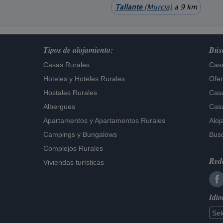
Tallante
(Murcia)
a 9 km
Tipos de alojamiento:
Búsq
Casas Rurales
Casa
Hoteles
y
Hoteles Rurales
Ofer
Hostales Rurales
Casa
Albergues
Casa
Apartamentos
y
Apartamentos Rurales
Aloj
Campings y Bungalows
Busc
Complejos Rurales
Rede
Viviendas turísticas
Idi