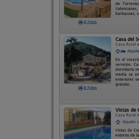
de Torrevie
Valencianas,
barbacoas, s
8 Fotos
Casa del S
Casa Rural 
Alquil
En el corazó
servicios. C
dormitorio i
media se en
exteriores s
gratuito.
8 Fotos
Vistas de
Casa Rural 
Alquiler 
Vistas de Co
entorno de l