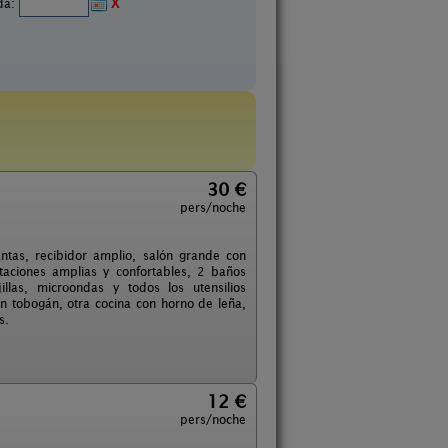
ida:
X
30 €
pers/noche
ntas, recibidor amplio, salón grande con
itaciones amplias y confortables, 2 baños
llas, microondas y todos los utensilios
on tobogán, otra cocina con horno de leña,
s.
12 €
pers/noche