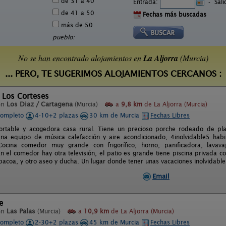
de 31 a 40
Entrada:
-
Sal
de 41 a 50
Fechas más buscadas
más de 50
pueblo:
No se han encontrado alojamientos en
La Aljorra
(Murcia)
... PERO, TE SUGERIMOS ALOJAMIENTOS CERCANOS :
 Los Corteses
en
Los Diaz / Cartagena
(Murcia)
a
9,8 km
de La Aljorra (Murcia)
completo
4-10+2 plazas
30 km de Murcia
Fechas Libres
ortable y acogedora casa rural. Tiene un precioso porche rodeado de pla
lana equipo de música calefacción y aire acondicionado, 4inolvidable5 hab
ocina comedor muy grande con frigorífico, horno, panificadora, lavavaji
En el comedor hay otra televisión, el patio es grande tiene piscina privada c
bacoa, y otro aseo y ducha. Un lugar donde tener unas vacaciones inolvidable
Email
e
en
Las Palas
(Murcia)
a
10,9 km
de La Aljorra (Murcia)
completo
2-30+2 plazas
45 km de Murcia
Fechas Libres