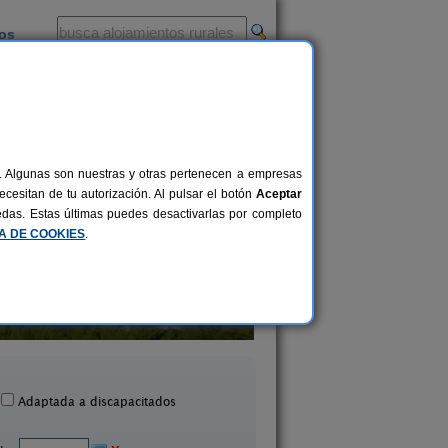
ios
-
al. Algunas son nuestras y otras pertenecen a empresas
cesitan de tu autorización. Al pulsar el botón
Aceptar
uedas. Estas últimas puedes desactivarlas por completo
CA DE COOKIES
.
Finca Las Nieves
Casas Rurales Las V
9+3 pers.
19 €
Cehegín (Murcia)
Bullas (Murcia)
desde
Adaptada a discapacitados