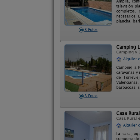
Amplia, conf
televisión p
completos. C
necesarios. 
plancha, bar
8 Fotos
Camping L
Camping y 
Alquiler 
Camping la P
caravanas y 
de Torrevie
Valencianas,
barbacoas, s
8 Fotos
Casa Rura
Casa Rural 
Alquiler 
La casa, equ
compone de 4