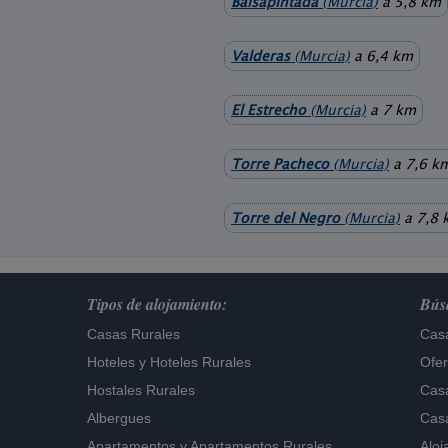
Balsapintada
(Murcia)
a 5,8 km
Valderas
(Murcia)
a 6,4 km
El Estrecho
(Murcia)
a 7 km
Torre Pacheco
(Murcia)
a 7,6 k
Torre del Negro
(Murcia)
a 7,8 
Tipos de alojamiento:
Búsq
Casas Rurales
Casa
Hoteles
y
Hoteles Rurales
Ofer
Hostales Rurales
Casa
Albergues
Casa
Apartamentos
y
Apartamentos Rurales
Aloj