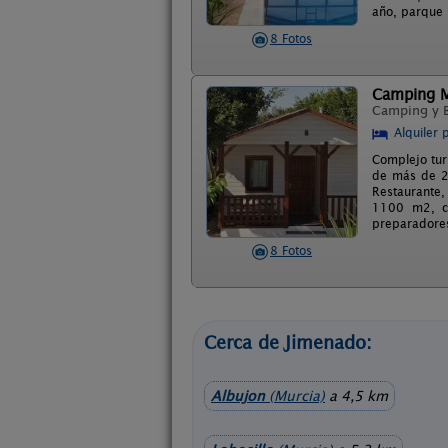
año, parque i
8 Fotos
Camping M
Camping y 
Alquiler 
Complejo tur
de más de 2
Restaurante, 
1100 m2, ce
preparadores
8 Fotos
Cerca de Jimenado:
Albujon
(Murcia)
a 4,5 km