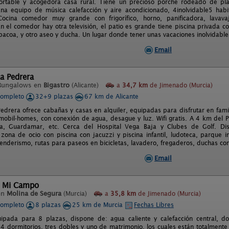
ortable y acogedora casa rural. Tiene un precioso porche rodeado de pla
lana equipo de música calefacción y aire acondicionado, 4inolvidable5 hab
ocina comedor muy grande con frigorífico, horno, panificadora, lavavaji
En el comedor hay otra televisión, el patio es grande tiene piscina privada c
bacoa, y otro aseo y ducha. Un lugar donde tener unas vacaciones inolvidable
Email
a Pedrera
Bungalows en
Bigastro
(Alicante)
a
34,7 km
de Jimenado (Murcia)
completo
32+9 plazas
67 km de Alicante
edrera ofrece cabañas y casas en alquiler, equipadas para disfrutar en fam
mobil-homes, con conexión de agua, desague y luz. Wifi gratis. A 4 km del 
ja, Guardamar, etc. Cerca del Hospital Vega Baja y Clubes de Golf. 
 zona de ocio con piscina con jacuzzi y piscina infantil, ludoteca, parque in
enderismo, rutas para paseos en bicicletas, lavadero, fregaderos, duchas con
Email
l Mi Campo
en
Molina de Segura
(Murcia)
a
35,8 km
de Jimenado (Murcia)
completo
8 plazas
25 km de Murcia
Fechas Libres
ipada para 8 plazas, dispone de: agua caliente y calefacción central, d
 dormitorios, tres dobles y uno de matrimonio, los cuales están totalment