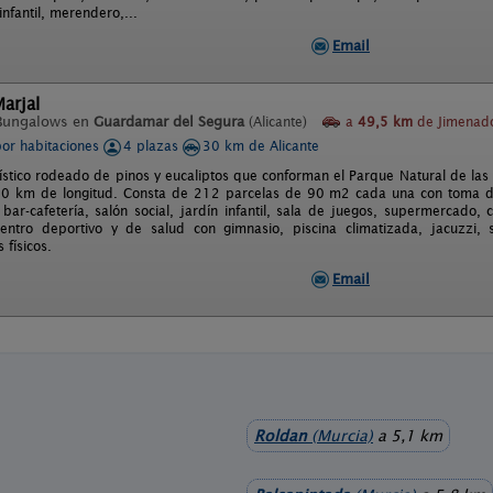
nfantil, merendero,...
Email
arjal
Bungalows en
Guardamar del Segura
(Alicante)
a
49,5 km
de Jimenado
por habitaciones
4 plazas
30 km de Alicante
ístico rodeado de pinos y eucaliptos que conforman el Parque Natural de las
0 km de longitud. Consta de 212 parcelas de 90 m2 cada una con toma de
bar-cafetería, salón social, jardín infantil, sala de juegos, supermercado, cl
ntro deportivo y de salud con gimnasio, piscina climatizada, jacuzzi,
 físicos.
Email
Roldan
(Murcia)
a 5,1 km