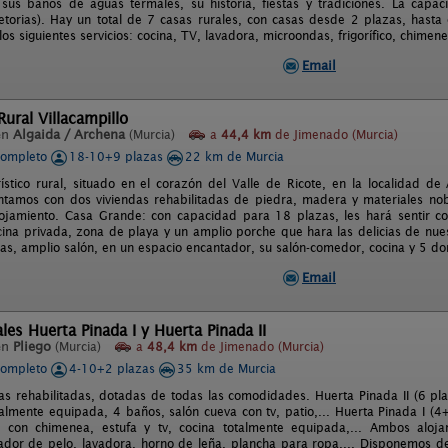
sus baños de aguas termales, su historia, fiestas y tradiciones. La capac
etorias). Hay un total de 7 casas rurales, con casas desde 2 plazas, hasta
los siguientes servicios: cocina, TV, lavadora, microondas, frigorífico, chimen
Email
ural Villacampillo
en
Algaida / Archena
(Murcia)
a
44,4 km
de Jimenado (Murcia)
completo
18-10+9 plazas
22 km de Murcia
ístico rural, situado en el corazón del Valle de Ricote, en la localidad de
tamos con dos viviendas rehabilitadas de piedra, madera y materiales no
ojamiento. Casa Grande: con capacidad para 18 plazas, les hará sentir c
scina privada, zona de playa y un amplio porche que hara las delicias de nue
as, amplio salón, en un espacio encantador, su salón-comedor, cocina y 5 dor
Email
les Huerta Pinada I y Huerta Pinada II
en
Pliego
(Murcia)
a
48,4 km
de Jimenado (Murcia)
completo
4-10+2 plazas
35 km de Murcia
as rehabilitadas, dotadas de todas las comodidades. Huerta Pinada II (6 pla
otalmente equipada, 4 baños, salón cueva con tv, patio,... Huerta Pinada I (4
 con chimenea, estufa y tv, cocina totalmente equipada,... Ambos alojam
cador de pelo, lavadora, horno de leña, plancha para ropa,... Disponemos de