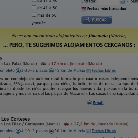
de 31 a 40
Entrada:
-
Sal
de 41 a 50
Fechas más buscadas
más de 50
pueblo:
No se han encontrado alojamientos en
Jimenado
(Murcia)
... PERO, TE SUGERIMOS ALOJAMIENTOS CERCANOS :
e
en
Las Palas
(Murcia)
a
17 km
de Jimenado (Murcia)
completo
2-30+2 plazas
45 km de Murcia
Fechas Libres
 es un complejo de turismo rural formado por cuatro casas independientes.
atizada, SPA-jacuzzi, parque para niños, futbolín, tenis de mesa, campo de 
imales donde los niños pueden recoger los huevos y dar paseos en la burra M
tagena y muy cerca del las playas de Mazarrón. Las casas tiene capacidad d
Email
 Los Corteses
en
Los Diaz / Cartagena
(Murcia)
a
17,2 km
de Jimenado (Murcia)
completo
4-10+2 plazas
30 km de Murcia
Fechas Libres