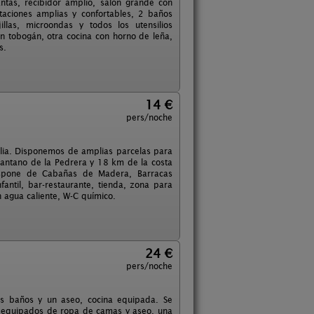
ntas, recibidor amplio, salón grande con
itaciones amplias y confortables, 2 baños
llas, microondas y todos los utensilios
on tobogán, otra cocina con horno de leña,
s.
14 €
pers/noche
ilia. Disponemos de amplias parcelas para
Pantano de la Pedrera y 18 km de la costa
Dispone de Cabañas de Madera, Barracas
fantil, bar-restaurante, tienda, zona para
 agua caliente, W-C químico.
24 €
pers/noche
os baños y un aseo, cocina equipada. Se
e equipados de ropa de camas y aseo, una