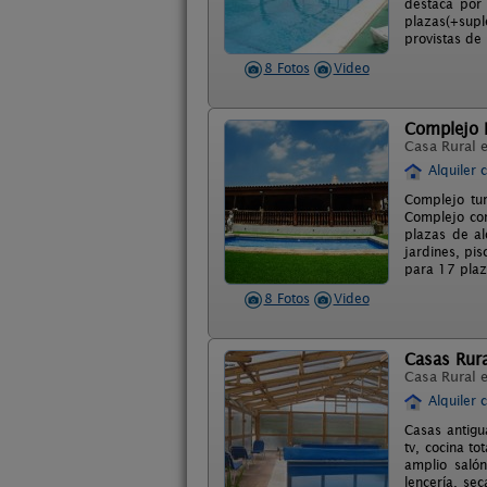
destaca por 
plazas(+supl
provistas de 
8 Fotos
Video
Complejo R
Casa Rural 
Alquiler 
Complejo tur
Complejo con
plazas de al
jardines, pi
para 17 plaz
8 Fotos
Video
Casas Rura
Casa Rural 
Alquiler 
Casas antigu
tv, cocina t
amplio salón
lencería, se