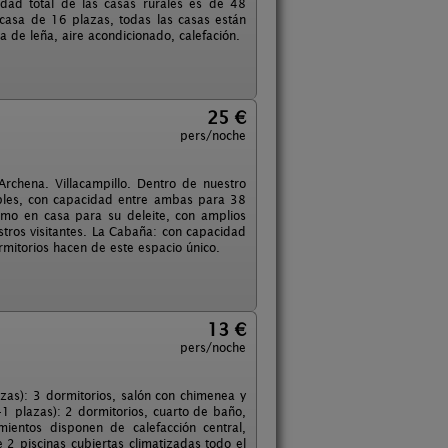
idad total de las casas rurales es de 48
 casa de 16 plazas, todas las casas están
ea de leña, aire acondicionado, calefación.
25 €
pers/noche
 Archena. Villacampillo. Dentro de nuestro
bles, con capacidad entre ambas para 38
omo en casa para su deleite, con amplios
stros visitantes. La Cabaña: con capacidad
mitorios hacen de este espacio único.
13 €
pers/noche
zas): 3 dormitorios, salón con chimenea y
+1 plazas): 2 dormitorios, cuarto de baño,
ientos disponen de calefacción central,
 2 piscinas cubiertas climatizadas todo el