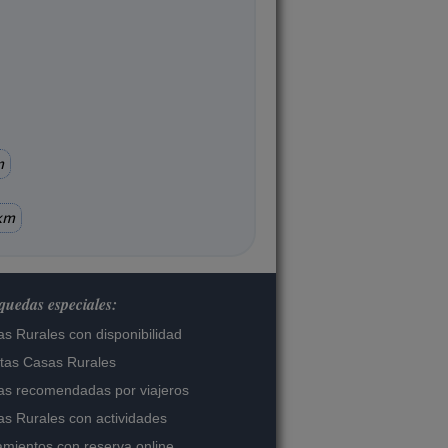
m
km
uedas especiales:
s Rurales con disponibilidad
tas Casas Rurales
s recomendadas por viajeros
s Rurales con actividades
amientos con reserva online