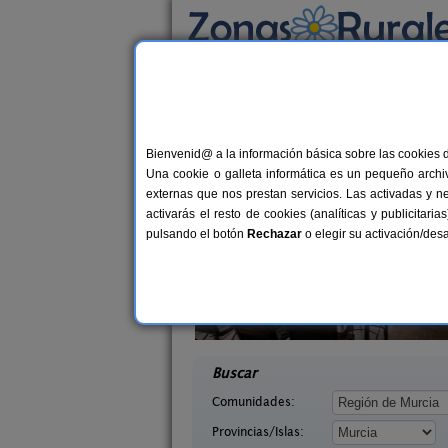
Busca por alojamiento
Alojamientos
>
Murcia
> Jimenado
Casas Rurales cerca
Bienvenid@ a la información básica sobre las cookies 
Una cookie o galleta informática es un pequeño archiv
externas que nos prestan servicios. Las activadas y n
activarás el resto de cookies (analíticas y publicita
pulsando el botón
Rechazar
o elegir su activación/de
 Moratalla
Casa Sandra
5-8+2 pers.
8+
17 €
urcia)
Puerto Lumbreras (Murcia)
desde
desd
Buscar
Comunidades:
Provincias/Islas: