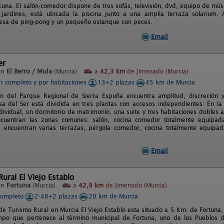
cuna. El salón-comedor dispone de tres sofás, televisión, dvd, equipo de mús
jardines, está ubicada la piscina junto a una amplia terraza solarium. 
esa de ping-pong y un pequeño estanque con peces.
Email
er
en
El Berro / Mula
(Murcia)
a
42,3 km
de Jimenado (Murcia)
er completo y por habitaciones
13+2 plazas
45 km de Murcia
n del Parque Regional de Sierra Espuña encuentra amplitud, discreción y
asa del Ser está dividida en tres plantas con accesos independientes: En la
ndividual, un dormitorio de matrimonio, una suite y tres habitaciones dobles
cuentran las zonas comunes: salón, cocina comedor totalmente equipada
e encuentran varias terrazas, pérgola comedor, cocina totalmente equipa
Email
ural El Viejo Establo
en
Fortuna
(Murcia)
a
42,9 km
de Jimenado (Murcia)
completo
2-48+2 plazas
20 km de Murcia
de Turismo Rural en Murcia El Viejo Establo esta situado a 5 Km. de Fortuna
mpo que pertenece al término municipal de Fortuna, uno de los Pueblos 