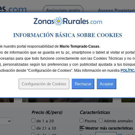
Anúnciate gratis
Acceso Propietar
Busca por pueblo
INFORMACIÓN BÁSICA SOBRE COOKIES
 de Jimenado
de nuestro portal responsabilidad de
Mario Temprado Casas
.
o de información que se guarda en tu pc, smartphone o tablet al visitar el port
ecesarias para que todo funcione correctamente son las Cookies Técnicas y no ne
rias), personalizadas según tus preferencias y con publicidad ajustada a tus búsq
sactivación desde “Configuración de Cookies”. Más información en nuestra
POLÍTI
Casas Rurales Cortijo de Rojas
1 pers.
2-22+6 pers.
25 €
19 €
Moratalla (Murcia)
e
desde
Precio (€/pers)
Características
de 1 a 20
Piscina
Admite animales
de 21 a 30
Mostrar más características