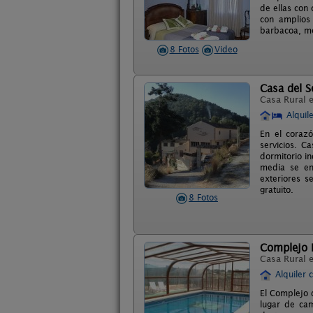
de ellas con 
con amplios 
barbacoa, m
8 Fotos
Video
Casa del S
Casa Rural 
Alquil
En el corazó
servicios. C
dormitorio i
media se en
exteriores s
gratuito.
8 Fotos
Complejo R
Casa Rural 
Alquiler 
El Complejo 
lugar de ca