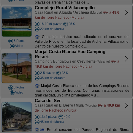
playas de arena fina de más de ...
Complejo Rural Villacampillo
Casa Rural en
Algaida / Archena
a
49,6
(Murcia)
km
de Torre Pacheco (Murcia)
18-10+9 plazas
25 €
22 km de Murcia
Complejo turístico rural, situado en el corazón del
8 Fotos
Valle de Ricote, en la localidad de Archena. Villacampillo.
Video
Dentro de nuestro Complejo c ...
Marjal Costa Blanca Eco Camping
Resort
Camping y Bungalows en
Crevillente
a
(Alicante)
49,8 km
de Torre Pacheco (Murcia)
2-5 plazas
22 €
35 km de Alicante
Marjal Costa Blanca es uno de los Campings Resorts
8 Fotos
más modernos de Europa. Con unas instalaciones de
Video
gran calidad, un clima privilegiado y u ...
Casa del Ser
Casa Rural en
El Berro / Mula
a
49,9 km
(Murcia)
de Torre Pacheco (Murcia)
13+2 plazas
40 €
45 km de Murcia
En el corazón del Parque Regional de Sierra