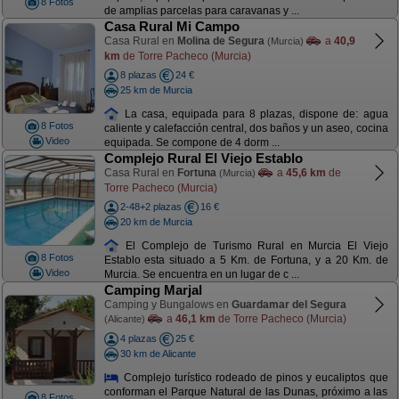
8 Fotos
de amplias parcelas para caravanas y ...
Casa Rural Mi Campo
Casa Rural en
Molina de Segura
a
40,9
(Murcia)
km
de Torre Pacheco (Murcia)
8 plazas
24 €
25 km de Murcia
La casa, equipada para 8 plazas, dispone de: agua
8 Fotos
caliente y calefacción central, dos baños y un aseo, cocina
Video
equipada. Se compone de 4 dorm ...
Complejo Rural El Viejo Establo
Casa Rural en
Fortuna
a
45,6 km
de
(Murcia)
Torre Pacheco (Murcia)
2-48+2 plazas
16 €
20 km de Murcia
El Complejo de Turismo Rural en Murcia El Viejo
8 Fotos
Establo esta situado a 5 Km. de Fortuna, y a 20 Km. de
Video
Murcia. Se encuentra en un lugar de c ...
Camping Marjal
Camping y Bungalows en
Guardamar del Segura
a
46,1 km
de Torre Pacheco (Murcia)
(Alicante)
4 plazas
25 €
30 km de Alicante
Complejo turístico rodeado de pinos y eucaliptos que
conforman el Parque Natural de las Dunas, próximo a las
8 Fotos