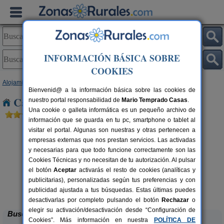
INFORMACIÓN BÁSICA SOBRE
COOKIES
Alojamientos
>
Murcia
> Torre Pacheco
Bienvenid@ a la información básica sobre las cookies de
Casas Rurales cerca de Torre Pacheco
nuestro portal responsabilidad de
Mario Temprado Casas
.
Una cookie o galleta informática es un pequeño archivo de
información que se guarda en tu pc, smartphone o tablet al
visitar el portal. Algunas son nuestras y otras pertenecen a
empresas externas que nos prestan servicios. Las activadas
y necesarias para que todo funcione correctamente son las
Cookies Técnicas y no necesitan de tu autorización. Al pulsar
el botón
Aceptar
activarás el resto de cookies (analíticas y
rs.
publicitarias), personalizadas según tus preferencias y con
 €
Agrolavia
6-16+2 pers.
30 €
publicidad ajustada a tus búsquedas. Estas últimas puedes
Bullas (Murcia)
desde
desactivarlas por completo pulsando el botón
Rechazar
o
elegir su activación/desactivación desde “Configuración de
Buscar
Cookies”. Más información en nuestra
POLÍTICA DE