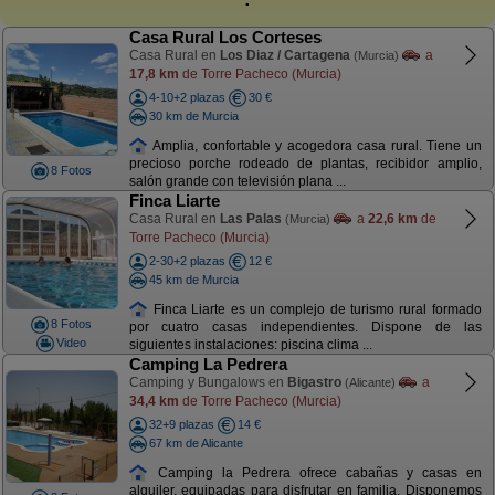
Casa Rural Los Corteses
Casa Rural en
Los Diaz / Cartagena
a
(Murcia)
17,8 km
de Torre Pacheco (Murcia)
4-10+2 plazas
30 €
30 km de Murcia
Amplia, confortable y acogedora casa rural. Tiene un
precioso porche rodeado de plantas, recibidor amplio,
8 Fotos
salón grande con televisión plana ...
Finca Liarte
Casa Rural en
Las Palas
a
22,6 km
de
(Murcia)
Torre Pacheco (Murcia)
2-30+2 plazas
12 €
45 km de Murcia
Finca Liarte es un complejo de turismo rural formado
8 Fotos
por cuatro casas independientes. Dispone de las
Video
siguientes instalaciones: piscina clima ...
Camping La Pedrera
Camping y Bungalows en
Bigastro
a
(Alicante)
34,4 km
de Torre Pacheco (Murcia)
32+9 plazas
14 €
67 km de Alicante
Camping la Pedrera ofrece cabañas y casas en
alquiler, equipadas para disfrutar en familia. Disponemos