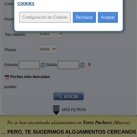
COOKIES
.
Comunidades:
Provincias/Islas:
Tipo alquiler:
Plazas:
X
Entrada:
Salida:
Fechas más buscadas
pueblo:
MÁS FILTROS
No se han encontrado alojamientos en
Torre Pacheco
(Murcia)
... PERO, TE SUGERIMOS ALOJAMIENTOS CERCANOS
: