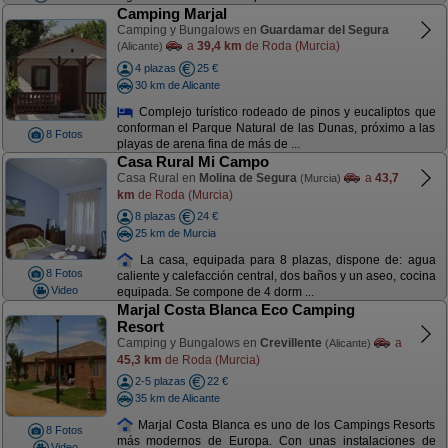
Camping Marjal
Camping y Bungalows en
Guardamar del Segura
a
39,4 km
de Roda (Murcia)
(Alicante)
4 plazas
25 €
30 km de Alicante
Complejo turístico rodeado de pinos y eucaliptos que
conforman el Parque Natural de las Dunas, próximo a las
8 Fotos
playas de arena fina de más de ...
Casa Rural Mi Campo
Casa Rural en
Molina de Segura
a
43,7
(Murcia)
km
de Roda (Murcia)
8 plazas
24 €
25 km de Murcia
La casa, equipada para 8 plazas, dispone de: agua
8 Fotos
caliente y calefacción central, dos baños y un aseo, cocina
Video
equipada. Se compone de 4 dorm ...
Marjal Costa Blanca Eco Camping
Resort
Camping y Bungalows en
Crevillente
a
(Alicante)
45,3 km
de Roda (Murcia)
2-5 plazas
22 €
35 km de Alicante
Marjal Costa Blanca es uno de los Campings Resorts
8 Fotos
más modernos de Europa. Con unas instalaciones de
Video