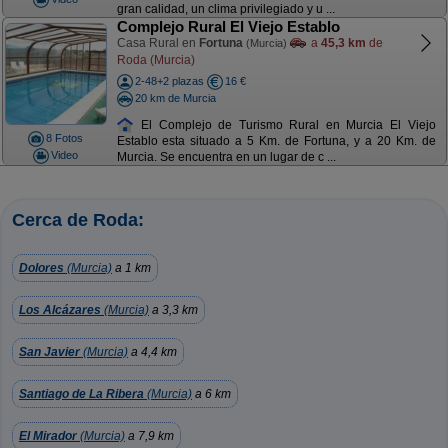
gran calidad, un clima privilegiado y u ...
Complejo Rural El Viejo Establo
Casa Rural en
Fortuna
a
45,3 km
de
(Murcia)
Roda (Murcia)
2-48+2 plazas
16 €
20 km de Murcia
El Complejo de Turismo Rural en Murcia El Viejo
8 Fotos
Establo esta situado a 5 Km. de Fortuna, y a 20 Km. de
Video
Murcia. Se encuentra en un lugar de c ...
Cerca de Roda:
Dolores
(Murcia)
a 1 km
Los Alcázares
(Murcia)
a 3,3 km
San Javier
(Murcia)
a 4,4 km
Santiago de La Ribera
(Murcia)
a 6 km
El Mirador
(Murcia)
a 7,9 km