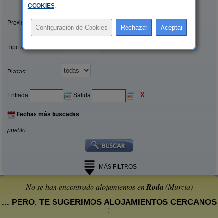
COOKIES
.
Provincias/Islas:
Tipo alquiler:
Plazas:
X
Entrada:
Salida:
Fechas más buscadas
pueblo:
MÁS FILTROS
No se han encontrado alojamientos en
Roda
(Murcia)
... PERO, TE SUGERIMOS ALOJAMIENTOS CERCANOS
: