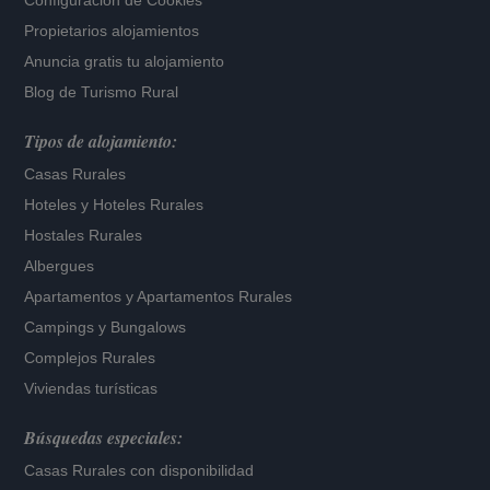
Configuración de Cookies
Propietarios alojamientos
Anuncia gratis tu alojamiento
Blog de Turismo Rural
Tipos de alojamiento:
Casas Rurales
Hoteles
y
Hoteles Rurales
Hostales Rurales
Albergues
Apartamentos
y
Apartamentos Rurales
Campings y Bungalows
Complejos Rurales
Viviendas turísticas
Búsquedas especiales:
Casas Rurales con disponibilidad