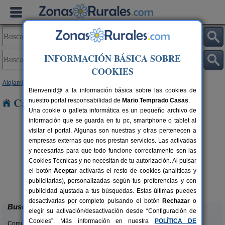
INFORMACIÓN BÁSICA SOBRE
COOKIES
Alojamientos
>
Murcia
> Roda
Bienvenid@ a la información básica sobre las cookies de
Casas Rurales cerca de Roda
nuestro portal responsabilidad de
Mario Temprado Casas
.
Una cookie o galleta informática es un pequeño archivo de
información que se guarda en tu pc, smartphone o tablet al
visitar el portal. Algunas son nuestras y otras pertenecen a
empresas externas que nos prestan servicios. Las activadas
y necesarias para que todo funcione correctamente son las
Cookies Técnicas y no necesitan de tu autorización. Al pulsar
el botón
Aceptar
activarás el resto de cookies (analíticas y
Casa de La Higuera
2 pers.
9 pers.
publicitarias), personalizadas según tus preferencias y con
20 €
17 €
Blanca (Murcia)
e
desde
publicidad ajustada a tus búsquedas. Estas últimas puedes
desactivarlas por completo pulsando el botón
Rechazar
o
Buscar
elegir su activación/desactivación desde “Configuración de
Cookies”. Más información en nuestra
POLÍTICA DE
Comunidades: