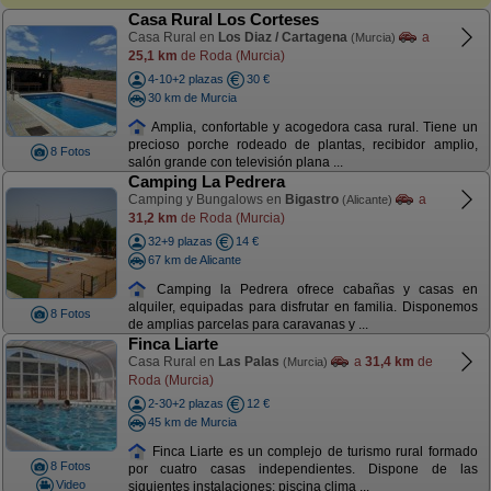
Casa Rural Los Corteses
Casa Rural en
Los Diaz / Cartagena
a
(Murcia)
25,1 km
de Roda (Murcia)
4-10+2 plazas
30 €
30 km de Murcia
Amplia, confortable y acogedora casa rural. Tiene un
precioso porche rodeado de plantas, recibidor amplio,
8 Fotos
salón grande con televisión plana ...
Camping La Pedrera
Camping y Bungalows en
Bigastro
a
(Alicante)
31,2 km
de Roda (Murcia)
32+9 plazas
14 €
67 km de Alicante
Camping la Pedrera ofrece cabañas y casas en
alquiler, equipadas para disfrutar en familia. Disponemos
8 Fotos
de amplias parcelas para caravanas y ...
Finca Liarte
Casa Rural en
Las Palas
a
31,4 km
de
(Murcia)
Roda (Murcia)
2-30+2 plazas
12 €
45 km de Murcia
Finca Liarte es un complejo de turismo rural formado
8 Fotos
por cuatro casas independientes. Dispone de las
Video
siguientes instalaciones: piscina clima ...