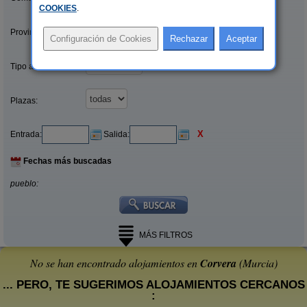
COOKIES
.
Provincias/Islas:
Tipo alquiler:
Plazas:
X
Entrada:
Salida:
Fechas más buscadas
pueblo:
MÁS FILTROS
No se han encontrado alojamientos en
Corvera
(Murcia)
... PERO, TE SUGERIMOS ALOJAMIENTOS CERCANOS
: