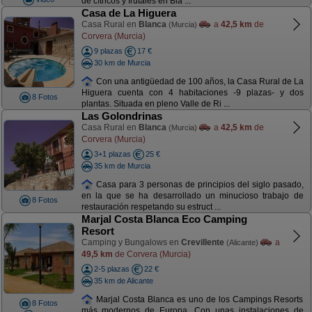
de cítricos y frutales en Bla ...
Casa de La Higuera
Casa Rural en
Blanca
a
42,5 km
de
(Murcia)
Corvera (Murcia)
9 plazas
17 €
30 km de Murcia
Con una antigüedad de 100 años, la Casa Rural de La
Higuera cuenta con 4 habitaciones -9 plazas- y dos
8 Fotos
plantas. Situada en pleno Valle de Ri ...
Las Golondrinas
Casa Rural en
Blanca
a
42,5 km
de
(Murcia)
Corvera (Murcia)
3+1 plazas
25 €
35 km de Murcia
Casa para 3 personas de principios del siglo pasado,
en la que se ha desarrollado un minucioso trabajo de
8 Fotos
restauración respetando su estruct ...
Marjal Costa Blanca Eco Camping
Resort
Camping y Bungalows en
Crevillente
a
(Alicante)
49,5 km
de Corvera (Murcia)
2-5 plazas
22 €
35 km de Alicante
Marjal Costa Blanca es uno de los Campings Resorts
8 Fotos
más modernos de Europa. Con unas instalaciones de