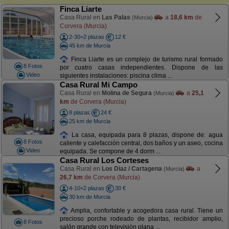
Finca Liarte
Casa Rural en
Las Palas
a
18,6 km
de
(Murcia)
Corvera (Murcia)
2-30+2 plazas
12 €
45 km de Murcia
Finca Liarte es un complejo de turismo rural formado
8 Fotos
por cuatro casas independientes. Dispone de las
Video
siguientes instalaciones: piscina clima ...
Casa Rural Mi Campo
Casa Rural en
Molina de Segura
a
25,1
(Murcia)
km
de Corvera (Murcia)
8 plazas
24 €
25 km de Murcia
La casa, equipada para 8 plazas, dispone de: agua
8 Fotos
caliente y calefacción central, dos baños y un aseo, cocina
Video
equipada. Se compone de 4 dorm ...
Casa Rural Los Corteses
Casa Rural en
Los Diaz / Cartagena
a
(Murcia)
26,7 km
de Corvera (Murcia)
4-10+2 plazas
30 €
30 km de Murcia
Amplia, confortable y acogedora casa rural. Tiene un
precioso porche rodeado de plantas, recibidor amplio,
8 Fotos
salón grande con televisión plana ...