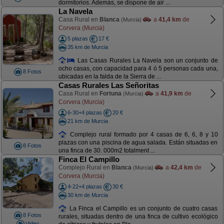
dormitorios. Además, se dispone de air ...
La Navela
Casa Rural en
Blanca
a
41,4 km
de
(Murcia)
Corvera (Murcia)
5 plazas
17 €
35 km de Murcia
Las Casas Rurales La Navela son un conjunto de
ocho casas, con capacidad para 4 ó 5 personas cada una,
8 Fotos
ubicadas en la falda de la Sierra de ...
Casas Rurales Las Señoritas
Casa Rural en
Fortuna
a
41,9 km
de
(Murcia)
Corvera (Murcia)
6-30+4 plazas
20 €
21 km de Murcia
Complejo rural formado por 4 casas de 6, 6, 8 y 10
plazas con una piscina de agua salada. Están situadas en
8 Fotos
una finca de 30. 000m2 totalment ...
Finca El Campillo
Complejo Rural en
Blanca
a
42,4 km
de
(Murcia)
Corvera (Murcia)
4-22+4 plazas
30 €
30 km de Murcia
La Finca el Campillo es un conjunto de cuatro casas
8 Fotos
rurales, situadas dentro de una finca de cultivo ecológico
Video