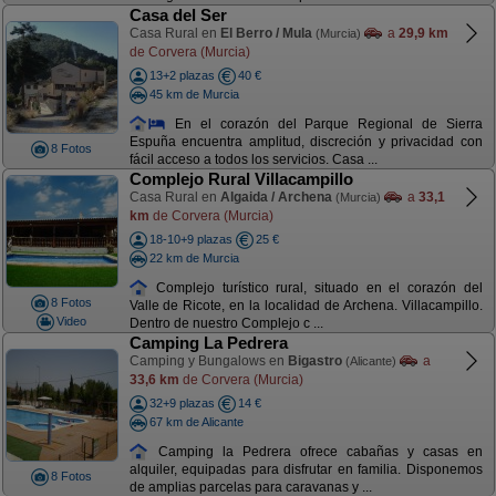
Casa del Ser
Casa Rural en
El Berro / Mula
a
29,9 km
(Murcia)
de Corvera (Murcia)
13+2 plazas
40 €
45 km de Murcia
En el corazón del Parque Regional de Sierra
Espuña encuentra amplitud, discreción y privacidad con
8 Fotos
fácil acceso a todos los servicios. Casa ...
Complejo Rural Villacampillo
Casa Rural en
Algaida / Archena
a
33,1
(Murcia)
km
de Corvera (Murcia)
18-10+9 plazas
25 €
22 km de Murcia
Complejo turístico rural, situado en el corazón del
8 Fotos
Valle de Ricote, en la localidad de Archena. Villacampillo.
Video
Dentro de nuestro Complejo c ...
Camping La Pedrera
Camping y Bungalows en
Bigastro
a
(Alicante)
33,6 km
de Corvera (Murcia)
32+9 plazas
14 €
67 km de Alicante
Camping la Pedrera ofrece cabañas y casas en
alquiler, equipadas para disfrutar en familia. Disponemos
8 Fotos
de amplias parcelas para caravanas y ...