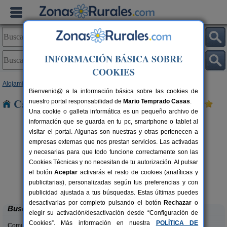
INFORMACIÓN BÁSICA SOBRE
COOKIES
Alojamientos
>
Murcia
> Corvera
Bienvenid@ a la información básica sobre las cookies de
Casas Rurales cerca de Corvera
nuestro portal responsabilidad de
Mario Temprado Casas
.
Una cookie o galleta informática es un pequeño archivo de
información que se guarda en tu pc, smartphone o tablet al
visitar el portal. Algunas son nuestras y otras pertenecen a
empresas externas que nos prestan servicios. Las activadas
y necesarias para que todo funcione correctamente son las
Cookies Técnicas y no necesitan de tu autorización. Al pulsar
el botón
Aceptar
activarás el resto de cookies (analíticas y
Casas del Cortijo
rs.
2-12+2 pers.
publicitarias), personalizadas según tus preferencias y con
 €
20 €
Puerto Lumbreras (Murcia)
desde
publicidad ajustada a tus búsquedas. Estas últimas puedes
desactivarlas por completo pulsando el botón
Rechazar
o
Buscar
elegir su activación/desactivación desde “Configuración de
Cookies”. Más información en nuestra
POLÍTICA DE
Comunidades: