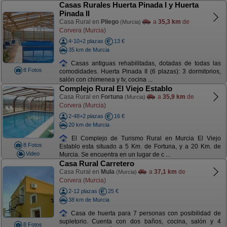
Casas Rurales Huerta Pinada I y Huerta
Pinada II
Casa Rural en
Pliego
a
35,3 km
de
(Murcia)
Corvera (Murcia)
4-10+2 plazas
13 €
35 km de Murcia
Casas antiguas rehabilitadas, dotadas de todas las
8 Fotos
comodidades. Huerta Pinada II (6 plazas): 3 dormitorios,
salón con chimenea y tv, cocina ...
Complejo Rural El Viejo Establo
Casa Rural en
Fortuna
a
35,9 km
de
(Murcia)
Corvera (Murcia)
2-48+2 plazas
16 €
20 km de Murcia
El Complejo de Turismo Rural en Murcia El Viejo
8 Fotos
Establo esta situado a 5 Km. de Fortuna, y a 20 Km. de
Video
Murcia. Se encuentra en un lugar de c ...
Casa Rural Carretero
Casa Rural en
Mula
a
37,1 km
de
(Murcia)
Corvera (Murcia)
2-12 plazas
25 €
38 km de Murcia
Casa de huerta para 7 personas con posibilidad de
supletorio. Cuenta con dos baños, cocina, salón y 4
8 Fotos