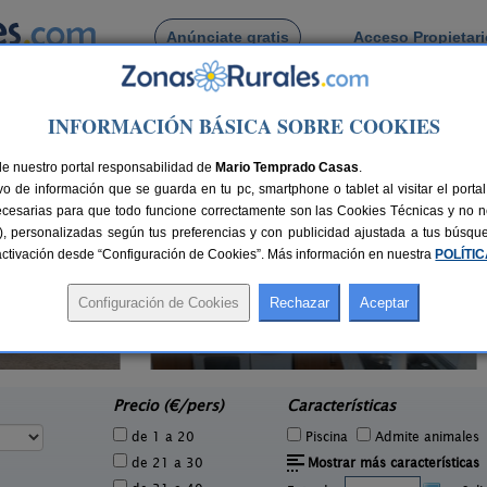
Anúnciate gratis
Acceso Propietar
Busca por pueblo
INFORMACIÓN BÁSICA SOBRE COOKIES
de La Tercia
de nuestro portal responsabilidad de
Mario Temprado Casas
.
o de información que se guarda en tu pc, smartphone o tablet al visitar el port
ecesarias para que todo funcione correctamente son las Cookies Técnicas y no ne
rias), personalizadas según tus preferencias y con publicidad ajustada a tus búsq
sactivación desde “Configuración de Cookies”. Más información en nuestra
POLÍTI
Casa Rural Miralmonte
Com
4 pers.
4-11 pers.
30 €
20 €
Moratalla (Murcia)
e
desde
Precio (€/pers)
Características
de 1 a 20
Piscina
Admite animales
de 21 a 30
Mostrar más características