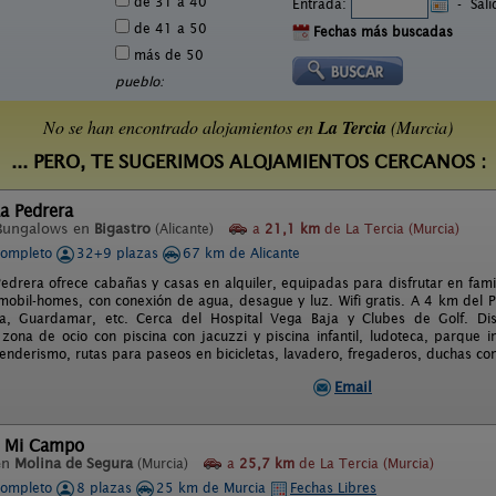
de 31 a 40
Entrada:
-
Sal
de 41 a 50
Fechas más buscadas
más de 50
pueblo:
No se han encontrado alojamientos en
La Tercia
(Murcia)
... PERO, TE SUGERIMOS ALOJAMIENTOS CERCANOS :
a Pedrera
Bungalows en
Bigastro
(Alicante)
a
21,1 km
de La Tercia (Murcia)
completo
32+9 plazas
67 km de Alicante
edrera ofrece cabañas y casas en alquiler, equipadas para disfrutar en fam
mobil-homes, con conexión de agua, desague y luz. Wifi gratis. A 4 km del 
ja, Guardamar, etc. Cerca del Hospital Vega Baja y Clubes de Golf. 
 zona de ocio con piscina con jacuzzi y piscina infantil, ludoteca, parque in
enderismo, rutas para paseos en bicicletas, lavadero, fregaderos, duchas con
Email
l Mi Campo
en
Molina de Segura
(Murcia)
a
25,7 km
de La Tercia (Murcia)
completo
8 plazas
25 km de Murcia
Fechas Libres