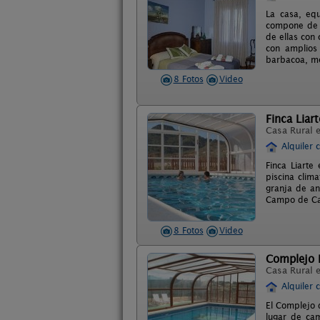
La casa, equ
compone de 4
de ellas con 
con amplios 
barbacoa, m
8 Fotos
Video
Finca Liart
Casa Rural 
Alquiler 
Finca Liarte
piscina clim
granja de an
Campo de Car
8 Fotos
Video
Complejo R
Casa Rural 
Alquiler 
El Complejo 
lugar de ca