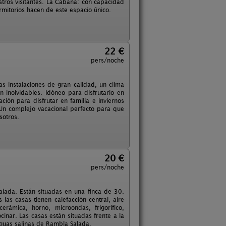
stros visitantes. La Cabaña: con capacidad
mitorios hacen de este espacio único.
22 €
pers/noche
 instalaciones de gran calidad, un clima
 inolvidables. Idóneo para disfrutarlo en
ión para disfrutar en familia e inviernos
 Un complejo vacacional perfecto para que
sotros.
20 €
pers/noche
lada. Están situadas en una finca de 30.
as casas tienen calefacción central, aire
rámica, horno, microondas, frigorífico,
ocinar. Las casas están situadas frente a la
iguas salinas de Rambla Salada.