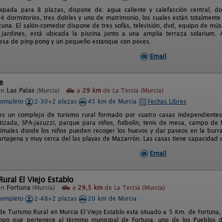
ipada para 8 plazas, dispone de: agua caliente y calefacción central, d
 dormitorios, tres dobles y uno de matrimonio, los cuales están totalment
cuna. El salón-comedor dispone de tres sofás, televisión, dvd, equipo de mús
jardines, está ubicada la piscina junto a una amplia terraza solarium. 
esa de ping-pong y un pequeño estanque con peces.
Email
e
en
Las Palas
(Murcia)
a
29 km
de La Tercia (Murcia)
completo
2-30+2 plazas
45 km de Murcia
Fechas Libres
 es un complejo de turismo rural formado por cuatro casas independientes.
atizada, SPA-jacuzzi, parque para niños, futbolín, tenis de mesa, campo de 
imales donde los niños pueden recoger los huevos y dar paseos en la burra M
tagena y muy cerca del las playas de Mazarrón. Las casas tiene capacidad d
Email
ural El Viejo Establo
en
Fortuna
(Murcia)
a
29,5 km
de La Tercia (Murcia)
completo
2-48+2 plazas
20 km de Murcia
de Turismo Rural en Murcia El Viejo Establo esta situado a 5 Km. de Fortuna
mpo que pertenece al término municipal de Fortuna, uno de los Pueblos 