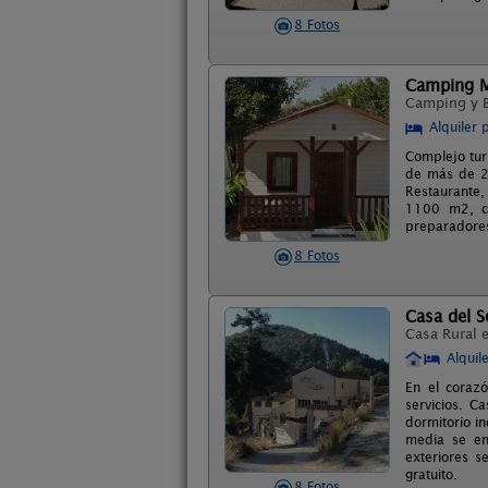
8 Fotos
Camping M
Camping y 
Alquiler 
Complejo tur
de más de 2
Restaurante, 
1100 m2, ce
preparadores
8 Fotos
Casa del S
Casa Rural 
Alquil
En el corazó
servicios. C
dormitorio i
media se en
exteriores s
gratuito.
8 Fotos