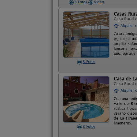
8 Fotos
Video
Casas Rura
Casa Rural 
Alquiler 
Casas antigu
tv, cocina t
amplio salón
lencería, se
año, parque i
8 Fotos
Casa de L
Casa Rural 
Alquiler 
Con una anti
Valle de Ric
rústica típi
verano dispo
de La Higuer
limoneros.
8 Fotos