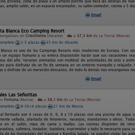
scina privada, zona de playa y un amplio porche que hara las delicias de nue
as, amplio salón, en un espacio encantador, su salón-comedor, cocina y 5 dor
Email
sta Blanca Eco Camping Resort
Bungalows en
Crevillente
(Alicante)
a
37,3 km
de La Tercia (Murcia)
completo
2-5 plazas
35 km de Alicante
 Blanca es uno de los Campings Resorts más modernos de Europa. Con unas
 y un equipo humano a su entera disposición harán que sus vacaciones sean
oca del año. Veranos animados con multitud de actividades de ocio y animac
ales para disfrutar de un fin de semana en un entorno tranquilo y relajado.
aje y disfrute de un merecido descanso, de todo lo demás nos encargamos no
Email
les Las Señoritas
en
Fortuna
(Murcia)
a
38,1 km
de La Tercia (Murcia)
completo
6-30+4 plazas
21 km de Murcia
al formado por 4 casas de 6, 6, 8 y 10 plazas con una piscina de agua sa
ente vallada, plantada de limoneros, naranjos, mandarinos y olivos. Todas l
do en el salón, ropa de cama y toallas. Las cocinas disponen de vitroce
 lavadora, cafetera, tostador, batidora, exprimidor y todo lo necesario para c
da de los Humedales del Ajauque y Rambla Salada, se pueden visitar las ant