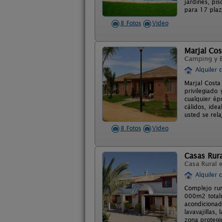
jardines, pi
para 17 plaz
8 Fotos
Video
Marjal Co
Camping y 
Alquiler 
Marjal Costa
privilegiado
cualquier ép
cálidos, ide
usted se rel
8 Fotos
Video
Casas Rura
Casa Rural 
Alquiler 
Complejo rur
000m2 totalm
acondiciona
lavavajillas,
zona protegi