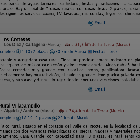
sus baños de aguas termales, su historia, fiestas y tradiciones. La capac
etorias). Hay un total de 7 casas rurales, con casas desde 2 plazas, hasta
los siguientes servicios: cocina, TV, lavadora, microondas, frigorífico, chimen
Email
 Los Corteses
en
Los Diaz / Cartagena
(Murcia)
a
31,2 km
de La Tercia (Murcia)
completo
4-10+2 plazas
30 km de Murcia
Fechas Libres
ortable y acogedora casa rural. Tiene un precioso porche rodeado de pla
lana equipo de música calefacción y aire acondicionado, 4inolvidable5 hab
ocina comedor muy grande con frigorífico, horno, panificadora, lavavaji
En el comedor hay otra televisión, el patio es grande tiene piscina privada c
bacoa, y otro aseo y ducha. Un lugar donde tener unas vacaciones inolvidable
Email
ural Villacampillo
en
Algaida / Archena
(Murcia)
a
34,4 km
de La Tercia (Murcia)
completo
18-10+9 plazas
22 km de Murcia
ístico rural, situado en el corazón del Valle de Ricote, en la localidad de
tamos con dos viviendas rehabilitadas de piedra, madera y materiales no
ojamiento. Casa Grande: con capacidad para 18 plazas, les hará sentir c