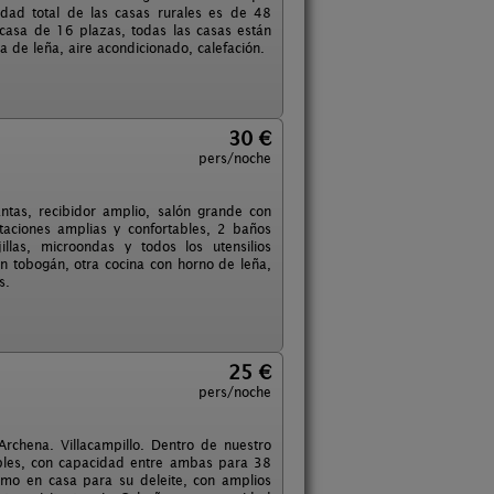
idad total de las casas rurales es de 48
 casa de 16 plazas, todas las casas están
ea de leña, aire acondicionado, calefación.
30 €
pers/noche
ntas, recibidor amplio, salón grande con
itaciones amplias y confortables, 2 baños
llas, microondas y todos los utensilios
on tobogán, otra cocina con horno de leña,
s.
25 €
pers/noche
 Archena. Villacampillo. Dentro de nuestro
bles, con capacidad entre ambas para 38
omo en casa para su deleite, con amplios