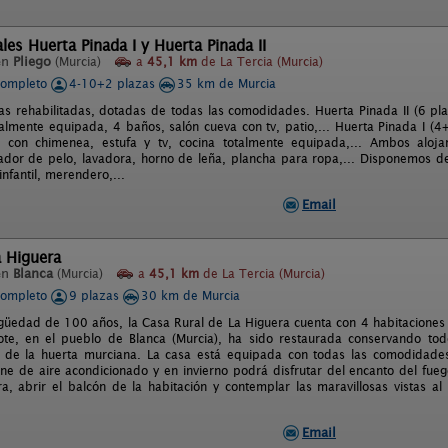
les Huerta Pinada I y Huerta Pinada II
en
Pliego
(Murcia)
a
45,1 km
de La Tercia (Murcia)
completo
4-10+2 plazas
35 km de Murcia
as rehabilitadas, dotadas de todas las comodidades. Huerta Pinada II (6 pla
otalmente equipada, 4 baños, salón cueva con tv, patio,... Huerta Pinada I (4
 con chimenea, estufa y tv, cocina totalmente equipada,... Ambos alojam
cador de pelo, lavadora, horno de leña, plancha para ropa,... Disponemos de
nfantil, merendero,...
Email
a Higuera
en
Blanca
(Murcia)
a
45,1 km
de La Tercia (Murcia)
completo
9 plazas
30 km de Murcia
güedad de 100 años, la Casa Rural de La Higuera cuenta con 4 habitaciones -
ote, en el pueblo de Blanca (Murcia), ha sido restaurada conservando to
ca de la huerta murciana. La casa está equipada con todas las comodidade
ne de aire acondicionado y en invierno podrá disfrutar del encanto del fue
a, abrir el balcón de la habitación y contemplar las maravillosas vistas al
Email