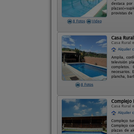
destaca por 
plazas(+supl
provistas de 
8 Fotos
Video
Casa Rural
Casa Rural 
Alquiler 
Amplia, conf
televisión p
completos. C
necesarios. 
plancha, bar
8 Fotos
Complejo R
Casa Rural 
Alquiler 
Complejo tur
Complejo con
plazas de al