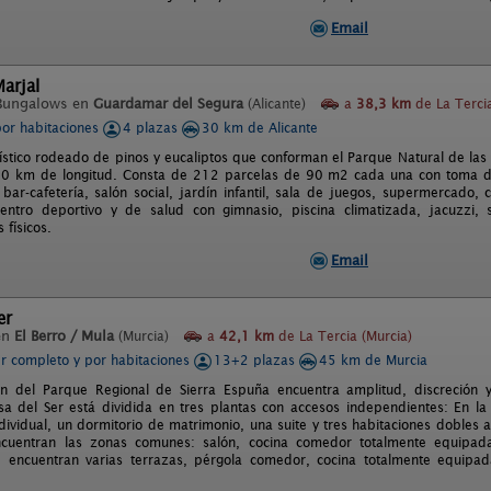
Email
arjal
Bungalows en
Guardamar del Segura
(Alicante)
a
38,3 km
de La Tercia
por habitaciones
4 plazas
30 km de Alicante
ístico rodeado de pinos y eucaliptos que conforman el Parque Natural de las
0 km de longitud. Consta de 212 parcelas de 90 m2 cada una con toma de
bar-cafetería, salón social, jardín infantil, sala de juegos, supermercado, cl
ntro deportivo y de salud con gimnasio, piscina climatizada, jacuzzi,
 físicos.
Email
er
en
El Berro / Mula
(Murcia)
a
42,1 km
de La Tercia (Murcia)
er completo y por habitaciones
13+2 plazas
45 km de Murcia
n del Parque Regional de Sierra Espuña encuentra amplitud, discreción y
asa del Ser está dividida en tres plantas con accesos independientes: En la
ndividual, un dormitorio de matrimonio, una suite y tres habitaciones dobles
cuentran las zonas comunes: salón, cocina comedor totalmente equipada
e encuentran varias terrazas, pérgola comedor, cocina totalmente equipa