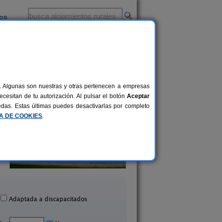
ios
-
al. Algunas son nuestras y otras pertenecen a empresas
cesitan de tu autorización. Al pulsar el botón
Aceptar
uedas. Estas últimas puedes desactivarlas por completo
CA DE COOKIES
.
plejo Rural Villacampillo
Casa de La Higue
18-10+9 pers.
25 €
Algaida (Murcia)
Blanca (Murcia)
desde
Adaptada a discapacitados