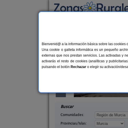
Busca por alojamiento
Alojamientos
>
Murcia
> La Tercia
Casas Rurales cerca 
Bienvenid@ a la información básica sobre las cookies 
Una cookie o galleta informática es un pequeño archiv
externas que nos prestan servicios. Las activadas y n
activarás el resto de cookies (analíticas y publicita
pulsando el botón
Rechazar
o elegir su activación/de
orro
Finca El Campillo
2-8+2 pers.
4-22+
10 €
urcia)
Blanca (Murcia)
desde
desd
Buscar
Comunidades:
Provincias/Islas: