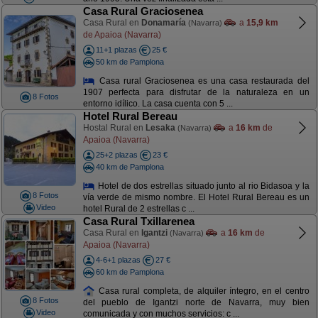
Casa Rural Graciosenea
Casa Rural en
Donamaría
a
15,9 km
(Navarra)
de Apaioa (Navarra)
11+1 plazas
25 €
50 km de Pamplona
Casa rural Graciosenea es una casa restaurada del
1907 perfecta para disfrutar de la naturaleza en un
8 Fotos
entorno idílico. La casa cuenta con 5 ...
Hotel Rural Bereau
Hostal Rural en
Lesaka
a
16 km
de
(Navarra)
Apaioa (Navarra)
25+2 plazas
23 €
40 km de Pamplona
Hotel de dos estrellas situado junto al rio Bidasoa y la
8 Fotos
vía verde de mismo nombre. El Hotel Rural Bereau es un
Video
hotel Rural de 2 estrellas c ...
Casa Rural Txillarenea
Casa Rural en
Igantzi
a
16 km
de
(Navarra)
Apaioa (Navarra)
4-6+1 plazas
27 €
60 km de Pamplona
Casa rural completa, de alquiler íntegro, en el centro
8 Fotos
del pueblo de Igantzi norte de Navarra, muy bien
Video
comunicada y con muchos servicios: c ...