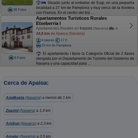
Situado junto al embalse de Eugi, en una pequeña
localidad a 27 km de Pamplona y muy cerca de la frontera
38 Fotos
con Francia. En el centro del triá ...
Apartamentos Turísticos Rurales
Etxeberria I
Apartamentos Rurales en
Iraizotz
a
(Navarra)
24,8 km
de Apaioa (Navarra)
4 plazas
17 €
25 km de Pamplona
El apartamento I tiene la Categoría Oficial de 2 llaves
8 Fotos
otorgada por el Departamento de Turismo del Gobierno de
Navarra y una capacidad para ...
Cerca de Apaioa:
Azpilkueta
(Navarra)
a menos de 1 km
Zuaztoi
(Navarra)
a 1,4 km
Arizkun
(Navarra)
a 2,3 km
Amaiur
(Navarra)
a 3,5 km