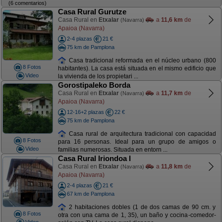
(6 comentarios)
Casa Rural Gurutze
Casa Rural en
Etxalar
a
11,6 km
de
(Navarra)
Apaioa (Navarra)
2-4 plazas
21 €
75 km de Pamplona
Casa tradicional reformada en el núcleo urbano (800
8 Fotos
habitantes). La casa está situada en el mismo edificio que
Video
la vivienda de los propietari ...
Gorostipaleko Borda
Casa Rural en
Etxalar
a
11,7 km
de
(Navarra)
Apaioa (Navarra)
12-16+2 plazas
22 €
75 km de Pamplona
Casa rural de arquitectura tradicional con capacidad
8 Fotos
para 16 personas. Ideal para un grupo de amigos o
Video
familias numerosas. Situada en entorn ...
Casa Rural Iriondoa I
Casa Rural en
Etxalar
a
11,8 km
de
(Navarra)
Apaioa (Navarra)
2-4 plazas
21 €
67 km de Pamplona
2 habitaciones dobles (1 de dos camas de 90 cm. y
8 Fotos
otra con una cama de 1, 35), un baño y cocina-comedor-
Video