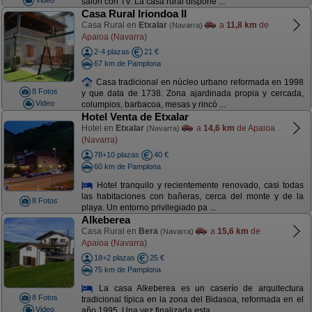
salón con TV. La casa rural dispone ...
Casa Rural Iriondoa II
Casa Rural en
Etxalar
a
11,8 km
de
(Navarra)
Apaioa (Navarra)
2-4 plazas
21 €
67 km de Pamplona
Casa tradicional en núcleo urbano reformada en 1998
8 Fotos
y que data de 1738. Zona ajardinada propia y cercada,
Video
columpios, barbacoa, mesas y rincó ...
Hotel Venta de Etxalar
Hotel en
Etxalar
a
14,6 km
de Apaioa
(Navarra)
(Navarra)
78+10 plazas
40 €
60 km de Pamplona
Hotel tranquilo y recientemente renovado, casi todas
las habitaciones con bañeras, cerca del monte y de la
8 Fotos
playa. Un entorno privilegiado pa ...
Alkeberea
Casa Rural en
Bera
a
15,6 km
de
(Navarra)
Apaioa (Navarra)
18+2 plazas
25 €
75 km de Pamplona
La casa Alkeberea es un caserío de arquitectura
8 Fotos
tradicional típica en la zona del Bidasoa, reformada en el
Video
año 1995. Una vez finalizada esta ...