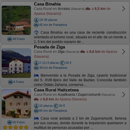
Casa Binahia
Casa Rural en
Arraioz
a
6,5 km
de
(Navarra)
Apaioa (Navarra)
18-38 plazas
45 km de Pamplona
Casa Binahia es una casa de reciente construcción
orientada al turismo rural, situada en el alto de un monte a
49 Fotos
1, 5 km del pueblo navarro de ...
Posada de Ziga
Casa Rural en
Ziga
a
8,6 km
de Apaioa
(Navarra)
(Navarra)
2-12+3 plazas
26 €
38 km de Pamplona
Bienvenido a la Posada de Ziga, caserío tradicional
del S. XVIII típico del Valle de Baztan. Conocida también
8 Fotos
como Ostatu Zaharra, conserva ...
Casa Rural Haitzetxea
Casa Rural en
Azpilkueta / Zugarramurdi
(Navarra)
a
9,8 km
de Apaioa (Navarra)
15 plazas
30 €
80 km de Pamplona
Casa rural aislada a 2 km de Zugarramurdi, famosa
50 Fotos
por sus cuevas, donde durante la Inquisición quemaron a
multitud de personas acusadas por ...