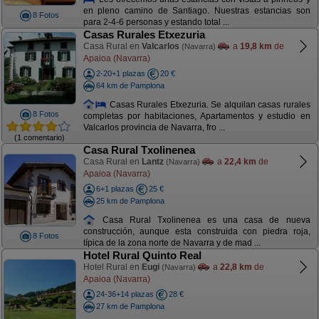
en pleno camino de Santiago. Nuestras estancias son
8 Fotos
para 2-4-6 personas y estando total ...
Casas Rurales Etxezuria
Casa Rural en
Valcarlos
a
19,8 km
de
(Navarra)
Apaioa (Navarra)
2-20+1 plazas
20 €
64 km de Pamplona
Casas Rurales Etxezuria. Se alquilan casas rurales
8 Fotos
completas por habitaciones, Apartamentos y estudio en
Valcarlos provincia de Navarra, fro ...
(1 comentario)
Casa Rural Txolinenea
Casa Rural en
Lantz
a
22,4 km
de
(Navarra)
Apaioa (Navarra)
6+1 plazas
25 €
25 km de Pamplona
Casa Rural Txolinenea es una casa de nueva
construcción, aunque esta construida con piedra roja,
8 Fotos
típica de la zona norte de Navarra y de mad ...
Hotel Rural Quinto Real
Hotel Rural en
Eugi
a
22,8 km
de
(Navarra)
Apaioa (Navarra)
24-36+14 plazas
28 €
27 km de Pamplona