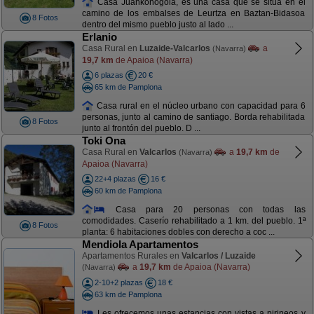
Casa Juankonogoia, es una casa que se situa en el
camino de los embalses de Leurtza en Baztan-Bidasoa
8 Fotos
dentro del mismo pueblo justo al lado ...
Erlanio
Casa Rural en
Luzaide-Valcarlos
a
(Navarra)
19,7 km
de Apaioa (Navarra)
6 plazas
20 €
65 km de Pamplona
Casa rural en el núcleo urbano con capacidad para 6
personas, junto al camino de santiago. Borda rehabilitada
8 Fotos
junto al frontón del pueblo. D ...
Toki Ona
Casa Rural en
Valcarlos
a
19,7 km
de
(Navarra)
Apaioa (Navarra)
22+4 plazas
16 €
60 km de Pamplona
Casa para 20 personas con todas las
comodidades. Caserío rehabilitado a 1 km. del pueblo. 1ª
8 Fotos
planta: 6 habitaciones dobles con derecho a coc ...
Mendiola Apartamentos
Apartamentos Rurales en
Valcarlos / Luzaide
a
19,7 km
de Apaioa (Navarra)
(Navarra)
2-10+2 plazas
18 €
63 km de Pamplona
Les ofrecemos unas estancias con vistas a pirineos y