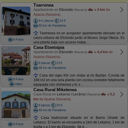
Txarrenea
Apartamento en
Elizondo
a
4 km
de
(Navarra)
Apaioa (Navarra)
4+1 plazas
24 €
60 km de Pamplona
Txarrenea es un acogedor apartamento ubicado en el
casco urbano de Elizondo junto al Museo Jorge Oteiza. Es
8 Fotos
una planta baja con acceso indep ...
Casa Etxetxipia
Apartamento en
Elizondo
a
4,4 km
de
(Navarra)
Apaioa (Navarra)
8 plazas
23 €
48 km de Pamplona
Casa del siglo XIX con vistas al río Baztan. Consta de
8 Fotos
188 m2 en una sola planta con cocina-comedor totalmente
Video
equipada con chimenea y tv, s ...
Casa Rural Mikelenea
Casa Rural en
Lekaroz / Lecároz
a
5,3
(Navarra)
km
de Apaioa (Navarra)
8 plazas
20 €
49 km de Pamplona
Casa tradicional situado en el Barrio Uharte de
Lekaroz. El barrio se encuentra a 1km de Lekaroz, 1 km de
8 Fotos
Irurita y a 2 km de Elizondo. Se p ...