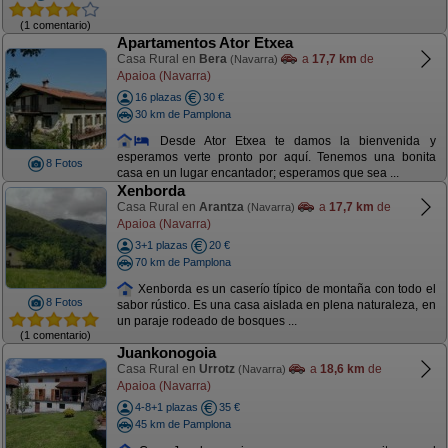
(1 comentario)
Apartamentos Ator Etxea
Casa Rural en
Bera
a
17,7 km
de
(Navarra)
Apaioa (Navarra)
16 plazas
30 €
30 km de Pamplona
Desde Ator Etxea te damos la bienvenida y
esperamos verte pronto por aquí. Tenemos una bonita
8 Fotos
casa en un lugar encantador; esperamos que sea ...
Xenborda
Casa Rural en
Arantza
a
17,7 km
de
(Navarra)
Apaioa (Navarra)
3+1 plazas
20 €
70 km de Pamplona
Xenborda es un caserío típico de montaña con todo el
8 Fotos
sabor rústico. Es una casa aislada en plena naturaleza, en
un paraje rodeado de bosques ...
(1 comentario)
Juankonogoia
Casa Rural en
Urrotz
a
18,6 km
de
(Navarra)
Apaioa (Navarra)
4-8+1 plazas
35 €
45 km de Pamplona