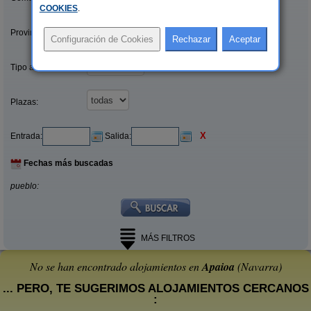
COOKIES
.
Provincias/Islas:
Tipo alquiler:
Plazas:
X
Entrada:
Salida:
Fechas más buscadas
pueblo:
MÁS FILTROS
No se han encontrado alojamientos en
Apaioa
(Navarra)
... PERO, TE SUGERIMOS ALOJAMIENTOS CERCANOS
: