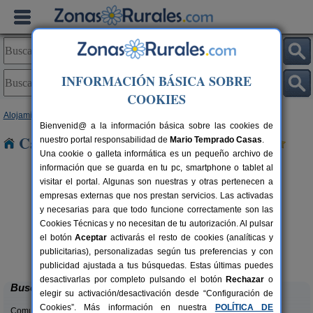
INFORMACIÓN BÁSICA SOBRE
COOKIES
Alojamientos
>
Navarra
> Apaioa
Bienvenid@ a la información básica sobre las cookies de
Casas Rurales cerca de Apaioa
nuestro portal responsabilidad de
Mario Temprado Casas
.
Una cookie o galleta informática es un pequeño archivo de
información que se guarda en tu pc, smartphone o tablet al
visitar el portal. Algunas son nuestras y otras pertenecen a
empresas externas que nos prestan servicios. Las activadas
y necesarias para que todo funcione correctamente son las
Cookies Técnicas y no necesitan de tu autorización. Al pulsar
el botón
Aceptar
activarás el resto de cookies (analíticas y
Camping Bardenas
rs.
200+10 pers.
publicitarias), personalizadas según tus preferencias y con
 €
20 €
Villafranca (Navarra)
desde
publicidad ajustada a tus búsquedas. Estas últimas puedes
desactivarlas por completo pulsando el botón
Rechazar
o
Buscar
elegir su activación/desactivación desde “Configuración de
Cookies”. Más información en nuestra
POLÍTICA DE
Comunidades: