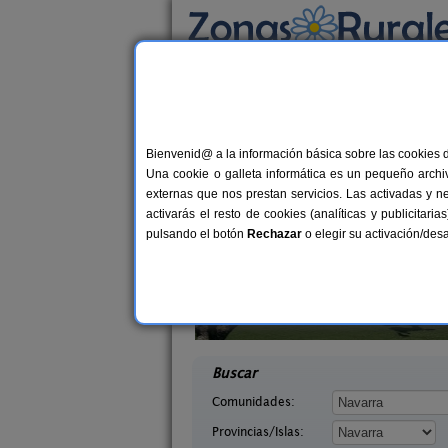
Busca por alojamiento
Alojamientos
>
Navarra
> Arizkun
Casas Rurales cerca
Bienvenid@ a la información básica sobre las cookies 
Una cookie o galleta informática es un pequeño archiv
externas que nos prestan servicios. Las activadas y n
activarás el resto de cookies (analíticas y publicita
pulsando el botón
Rechazar
o elegir su activación/de
Casa Rural Estankoenea
16+
abaleta
Landetxea
2-8 pers.
desd
36 €
arra)
Artieda (Navarra)
desde
Buscar
Comunidades:
Provincias/Islas: