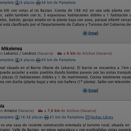
completo
8 plazas
48 km de Pamplona
lo XIX con vistas al río Baztan. Consta de 188 m2 en una sola planta co
v, salón también con tv, 3 espaciosas habitaciones dobles y 1 habitación 
tos, balcón, garaje amplio en la planta baja con aseo, parque infantil cerca
ral está clasificado por el Departamento de Cultura y Turismo del Gobierno 
Email
 Mikelenea
en
Lekaroz / Lecároz
(Navarra)
a
6 km
de Arizkun (Navarra)
completo
8 plazas
49 km de Pamplona
onal situado en el Barrio Uharte de Lekaroz. El barrio se encuentra a 1km
 puede acceder a estos pueblos dando bonitos paseos por las pistas tranquila
 plazas (3 habitaciones dobles y 1 de matrimonio). Cocina totalmente equipa
a con ducha (planta baja) y otra con bañera (1º planta). Salón con televisión.
Email
ia
en
Arraioz
(Navarra)
a
7,6 km
de Arizkun (Navarra)
completo
18-38 plazas
45 km de Pamplona
Fechas Libres
 es una casa de reciente construcción orientada al turismo rural, situada e
rraioz, Valle de Baztan, en plena naturaleza y con espléndidas vistas panor