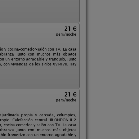
21 €
pers/noche
o y cocina-comedor-salón con TV. La casa
labranza junto con muchos más objetos
on un entorno agradable y tranquilo, junto
 con viviendas de los siglos XVI-XVII. Hay
21 €
pers/noche
jardinada propia y cercada, columpios,
pio. Calefacción central. IRIONDOA II 2
, cocina-comedor y salón con TV. La casa
labranza junto con muchos más objetos
blo fronterizo con un entorno agradable y