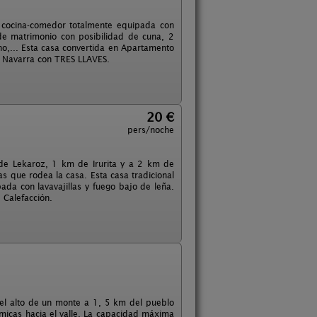
n cocina-comedor totalmente equipada con
de matrimonio con posibilidad de cuna, 2
no,... Esta casa convertida en Apartamento
de Navarra con TRES LLAVES.
20 €
pers/noche
 de Lekaroz, 1 km de Irurita y a 2 km de
s que rodea la casa. Esta casa tradicional
da con lavavajillas y fuego bajo de leña.
 Calefacción.
n el alto de un monte a 1, 5 km del pueblo
ámicas hacia el valle. La capacidad máxima