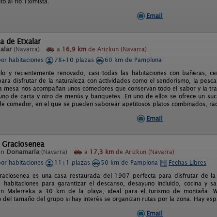
to al río Tximista.
Email
a de Etxalar
alar
(Navarra)
a
16,9 km
de Arizkun (Navarra)
por habitaciones
78+10 plazas
60 km de Pamplona
ilo y recientemente renovado, casi todas las habitaciones con bañeras, c
para disfrutar de la naturaleza con actividades como el senderismo, la pesca
 mesa nos acompañan unos comedores que conservan todo el sabor y la tra
no de carta y otro de menús y banquetes. En uno de ellos se ofrece un suc
 de comedor, en el que se pueden saborear apetitosos platos combinados, rac
Email
 Graciosenea
en
Donamaría
(Navarra)
a
17,3 km
de Arizkun (Navarra)
por habitaciones
11+1 plazas
50 km de Pamplona
Fechas Libres
raciosenea es una casa restaurada del 1907 perfecta para disfrutar de la 
 habitaciones para garantizar el descanso, desayuno incluido, cocina y sa
n Malerreka a 30 km de la playa, ideal para el turismo de montaña. WiF
del tamaño del grupo si hay interés se organizan rutas por la zona. Hay esp
Email