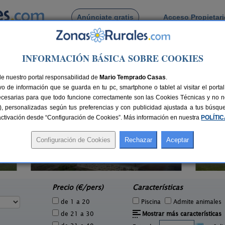
Anúnciate gratis
Acceso Propietar
Busca por pueblo
INFORMACIÓN BÁSICA SOBRE COOKIES
 de Arizkun
de nuestro portal responsabilidad de
Mario Temprado Casas
.
o de información que se guarda en tu pc, smartphone o tablet al visitar el port
ecesarias para que todo funcione correctamente son las Cookies Técnicas y no ne
rias), personalizadas según tus preferencias y con publicidad ajustada a tus búsq
sactivación desde “Configuración de Cookies”. Más información en nuestra
POLÍTI
2 pers.
28 €
Hotel Rural Quinto Real
24-36+14 pers.
e
28 €
Eugi (Navarra)
desde
Precio (€/pers)
Características
de 1 a 20
Piscina
Admite animales
de 21 a 30
Mostrar más características