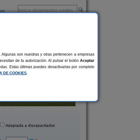
ios
-
al. Algunas son nuestras y otras pertenecen a empresas
cesitan de tu autorización. Al pulsar el botón
Aceptar
uedas. Estas últimas puedes desactivarlas por completo
CA DE COOKIES
.
Casa Rural Casa Chino
Bordaberri
2-10+2 pers.
25 €
Aibar (Navarra)
Ciáurriz (Navarra
desde
Adaptada a discapacitados