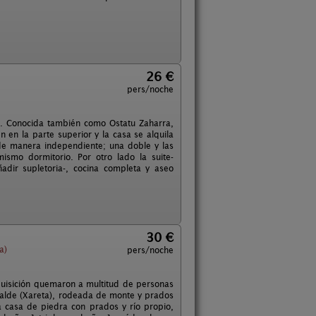
26 €
pers/noche
tan. Conocida también como Ostatu Zaharra,
 en la parte superior y la casa se alquila
 de manera independiente; una doble y las
smo dormitorio. Por otro lado la suite-
dir supletoria-, cocina completa y aseo
30 €
a)
pers/noche
quisición quemaron a multitud de personas
rralde (Xareta), rodeada de monte y prados
a casa de piedra con prados y río propio,