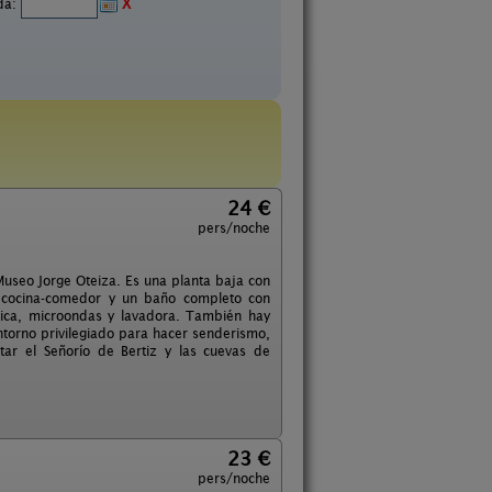
ida:
X
24 €
pers/noche
useo Jorge Oteiza. Es una planta baja con
a cocina-comedor y un baño completo con
mica, microondas y lavadora. También hay
entorno privilegiado para hacer senderismo,
tar el Señorío de Bertiz y las cuevas de
23 €
pers/noche