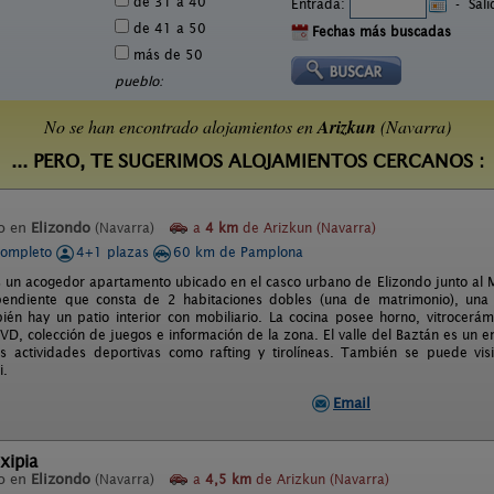
de 31 a 40
Entrada:
-
Sal
de 41 a 50
Fechas más buscadas
más de 50
pueblo:
No se han encontrado alojamientos en
Arizkun
(Navarra)
... PERO, TE SUGERIMOS ALOJAMIENTOS CERCANOS :
o en
Elizondo
(Navarra)
a
4 km
de Arizkun (Navarra)
completo
4+1 plazas
60 km de Pamplona
 un acogedor apartamento ubicado en el casco urbano de Elizondo junto al M
pendiente que consta de 2 habitaciones dobles (una de matrimonio), un
én hay un patio interior con mobiliario. La cocina posee horno, vitrocerá
DVD, colección de juegos e información de la zona. El valle del Baztán es un 
s actividades deportivas como rafting y tirolíneas. También se puede visi
i.
Email
xipia
o en
Elizondo
(Navarra)
a
4,5 km
de Arizkun (Navarra)