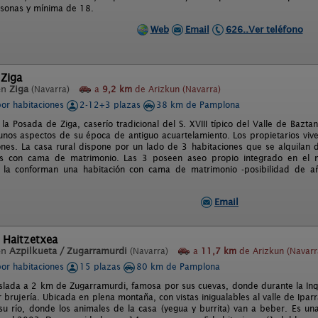
sonas y mínima de 18.
Web
Email
626..Ver teléfono
 Ziga
en
Ziga
(Navarra)
a
9,2 km
de Arizkun (Navarra)
por habitaciones
2-12+3 plazas
38 km de Pamplona
 la Posada de Ziga, caserío tradicional del S. XVIII típico del Valle de Baz
unos aspectos de su época de antiguo acuartelamiento. Los propietarios viven
ones. La casa rural dispone por un lado de 3 habitaciones que se alquilan
es con cama de matrimonio. Las 3 poseen aseo propio integrado en el mi
 la conforman una habitación con cama de matrimonio -posibilidad de aña
Email
 Haitzetxea
en
Azpilkueta / Zugarramurdi
(Navarra)
a
11,7 km
de Arizkun (Navarr
por habitaciones
15 plazas
80 km de Pamplona
islada a 2 km de Zugarramurdi, famosa por sus cuevas, donde durante la In
 brujería. Ubicada en plena montaña, con vistas inigualables al valle de Ipa
su río, donde los animales de la casa (yegua y burrita) van a beber. Es un