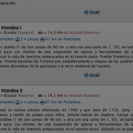
getación.
Email
 Iriondoa I
en
Etxalar
(Navarra)
a
14,2 km
de Arizkun (Navarra)
completo
2-4 plazas
67 km de Pamplona
es dobles (1 de dos camas de 90 cm. y otra con una cama de 1, 35), un bañ
ne para sus clientes de una exposición de aperos y herramientas de 
 con la vida de nuestros antepasados en el caserío vasco. Pueblo fronterizo c
sta. Premio Nacional de Turismo por embellecimiento y mejora de los pueblos,
stelas discoideas de la parroquia y la torre medieval de Gaztelu.
Email
Iriondoa II
en
Etxalar
(Navarra)
a
14,2 km
de Arizkun (Navarra)
completo
2-4 plazas
67 km de Pamplona
ional en núcleo urbano reformada en 1998 y que data de 1738. Zona a
esas y rincón de juegos para niños. Amplio balcón de madera. Garaje pro
 dobles (1 de dos camas de 90 cm. y otra con una cama de 1, 35), un baño
ne para sus clientes de una exposición de aperos y herramientas de 
 con la vida de nuestros antepasados en el caserío vasco. Ubicada en un pue