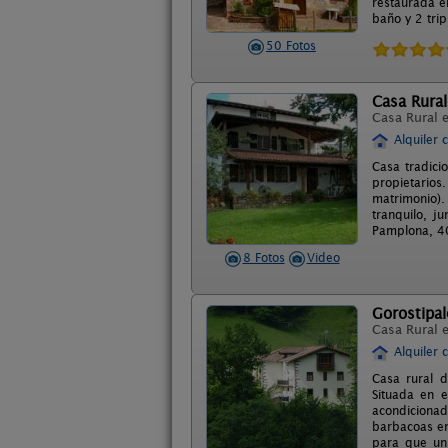
restaurada e
baño y 2 tri
50 Fotos
Casa Rura
Casa Rural 
Alquiler 
Casa tradici
propietarios
matrimonio).
tranquilo, j
Pamplona, 40
8 Fotos
Video
Gorostipa
Casa Rural 
Alquiler 
Casa rural d
Situada en e
acondicionad
barbacoas en
para que un