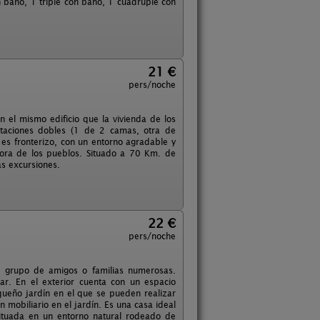
 baño, 1 triple con baño, 1 cuádruple con
21 €
pers/noche
n el mismo edificio que la vivienda de los
itaciones dobles (1 de 2 camas, otra de
es fronterizo, con un entorno agradable y
ejora de los pueblos. Situado a 70 Km. de
as excursiones.
22 €
pers/noche
n grupo de amigos o familias numerosas.
ar. En el exterior cuenta con un espacio
ueño jardín en el que se pueden realizar
mobiliario en el jardín. Es una casa ideal
ituada en un entorno natural rodeado de