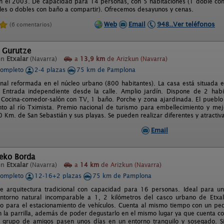
n el 2003. De capacidad para 14 personas, con 5 habitaciones (1 doble con
ples o dobles con baño a compartir). Ofrecemos desayunos y cenas.
Web
Email
948..Ver teléfonos
(6 comentarios)
l Gurutze
en
Etxalar
(Navarra)
a
13,9 km
de Arizkun (Navarra)
completo
2-4 plazas
75 km de Pamplona
onal reformada en el núcleo urbano (800 habitantes). La casa está situada e
. Entrada independiente desde la calle. Amplio jardín. Dispone de 2 hab
 Cocina-comedor-salón con TV, 1 baño. Porche y zona ajardinada. El pueblo 
unto al río Tximista. Premio nacional de turismo para embellecimiento y m
 Km. de San Sebastián y sus playas. Se pueden realizar diferentes y atractiv
Email
leko Borda
en
Etxalar
(Navarra)
a
14 km
de Arizkun (Navarra)
completo
12-16+2 plazas
75 km de Pamplona
e arquitectura tradicional con capacidad para 16 personas. Ideal para u
ntorno natural incomparable a 1, 2 kilómetros del casco urbano de Etxal
o para el estacionamiento de vehículos. Cuenta al mismo tiempo con un peq
 la parrilla, además de poder degustarlo en el mismo lugar ya que cuenta con 
 grupo de amigos pasen unos días en un entorno tranquilo y sosegado. S