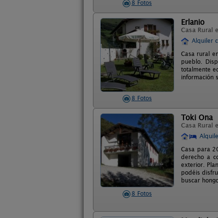
8 Fotos
Erlanio
Casa Rural 
Alquiler 
Casa rural e
pueblo. Dis
totalmente eq
información s
8 Fotos
Toki Ona
Casa Rural 
Alquil
Casa para 20
derecho a co
exterior. Pl
podéis disfr
buscar hongo
8 Fotos