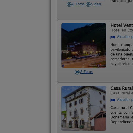
tranquilo, jun
8 Fotos
Video
Hotel Vent
Hotel en
Etx
Alquiler 
Hotel tranqu
privilegiado 
de una buena
comedores, u
hay servicio
8 Fotos
Casa Rural
Casa Rural 
Alquiler 
Casa rural G
cuenta con 5
Donamaria e
Dependiendo 