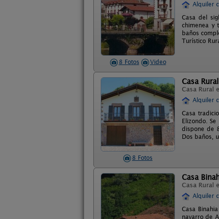
Alquiler 
Casa del sig
chimenea y t
baños comple
Turístico Ru
8 Fotos
Video
Casa Rural
Casa Rural 
Alquiler 
Casa tradici
Elizondo. Se
dispone de 8
Dos baños, un
8 Fotos
Casa Binah
Casa Rural 
Alquiler 
Casa Binahia
navarro de A