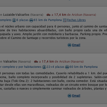
en
Luzaide-Valcarlos
(Navarra)
a
17,4 km
de Arizkun (Navarra)
completo
6 plazas
65 km de Pamplona
Fechas Libres
n el núcleo urbano con capacidad para 6 personas, junto al camino de santiag
pone de tres habitaciones abuardilladas, con baño propio cada una de el
uipada y aseo. Amplio jardín con mobiliario y barbacoa. Parking propio. Precios
obre el Camino de Santiago y recorridos turísticos por la zona.
Email
en
Valcarlos
(Navarra)
a
17,4 km
de Arizkun (Navarra)
er completo y por habitaciones
22+4 plazas
60 km de Pamplona
 personas con todas las comodidades. Caserío rehabilitado a 1 km. del pue
cina, baño completo incorporado y posibilidad de 2 supletorias. Salón-c
anta baja (Toki Ona 2): 2 habitaciones con baño, cocina comedor. Está situada
utar desde ellas son maravillosas, rodeadas de un circuito entre bosque por l
s, castañas o nueces o simplemente caminar rodeados de árboles, plantas y 
Email