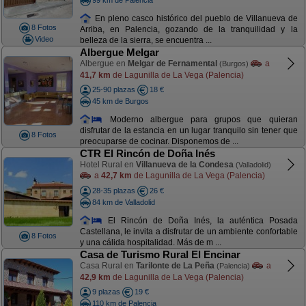
En pleno casco histórico del pueblo de Villanueva de
8 Fotos
Arriba, en Palencia, gozando de la tranquilidad y la
Video
belleza de la sierra, se encuentra ...
Albergue Melgar
Albergue en
Melgar de Fernamental
a
(Burgos)
41,7 km
de Lagunilla de La Vega (Palencia)
25-90 plazas
18 €
45 km de Burgos
Moderno albergue para grupos que quieran
disfrutar de la estancia en un lugar tranquilo sin tener que
8 Fotos
preocuparse de cocinar. Disponemos de ...
CTR El Rincón de Doña Inés
Hotel Rural en
Villanueva de la Condesa
(Valladolid)
a
42,7 km
de Lagunilla de La Vega (Palencia)
28-35 plazas
26 €
84 km de Valladolid
El Rincón de Doña Inés, la auténtica Posada
Castellana, le invita a disfrutar de un ambiente confortable
8 Fotos
y una cálida hospitalidad. Más de m ...
Casa de Turismo Rural El Encinar
Casa Rural en
Tarilonte de La Peña
a
(Palencia)
42,9 km
de Lagunilla de La Vega (Palencia)
9 plazas
19 €
110 km de Palencia