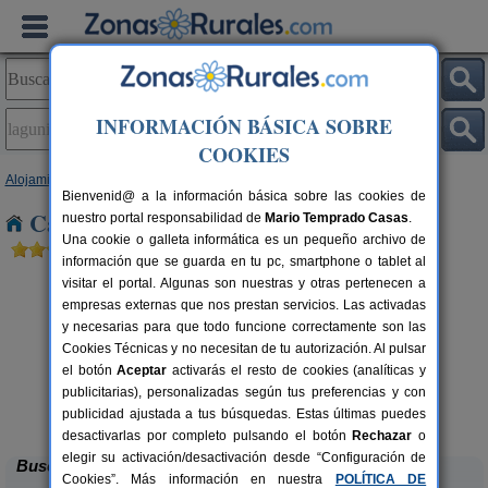
INFORMACIÓN BÁSICA SOBRE
COOKIES
Alojamientos
>
Castilla y León
>
Palencia
> Lagunilla de La Vega
Bienvenid@ a la información básica sobre las cookies de
Casas Rurales en Lagunilla de La Vega
nuestro portal responsabilidad de
Mario Temprado Casas
.
Una cookie o galleta informática es un pequeño archivo de
información que se guarda en tu pc, smartphone o tablet al
visitar el portal. Algunas son nuestras y otras pertenecen a
empresas externas que nos prestan servicios. Las activadas
y necesarias para que todo funcione correctamente son las
Cookies Técnicas y no necesitan de tu autorización. Al pulsar
el botón
Aceptar
activarás el resto de cookies (analíticas y
publicitarias), personalizadas según tus preferencias y con
La Casona de Támara
rs.
14 pers.
 €
30 €
publicidad ajustada a tus búsquedas. Estas últimas puedes
Támara de Campos (Palencia)
desde
desactivarlas por completo pulsando el botón
Rechazar
o
elegir su activación/desactivación desde “Configuración de
Buscar
Cookies”. Más información en nuestra
POLÍTICA DE