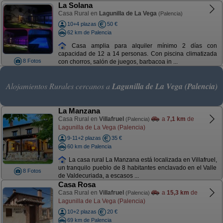
La Solana
Casa Rural en
Lagunilla de La Vega
(Palencia)
10+4 plazas
50 €
62 km de Palencia
Casa amplia para alquiler mínimo 2 días con
capacidad de 12 a 14 personas. Con piscina climatizada
8 Fotos
con chorros, salón de juegos, barbacoa in ...
Alojamientos Rurales cercanos a
Lagunilla de La Vega (Palencia)
La Manzana
Casa Rural en
Villafruel
a
7,1 km
de
(Palencia)
Lagunilla de La Vega (Palencia)
9-11+2 plazas
35 €
60 km de Palencia
La casa rural La Manzana está localizada en Villafruel,
un tranquilo pueblo de 8 habitantes enclavado en el Valle
8 Fotos
de Valdecuriada, a escasos ...
Casa Rosa
Casa Rural en
Villafruel
a
15,3 km
de
(Palencia)
Lagunilla de La Vega (Palencia)
10+2 plazas
20 €
69 km de Palencia