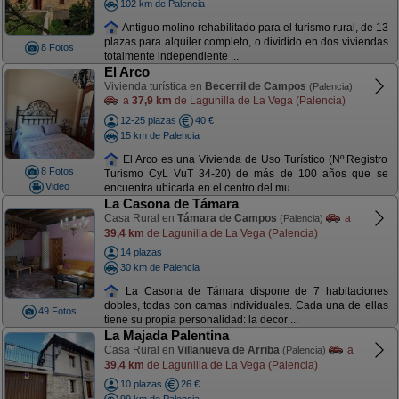
102 km de Palencia
Antiguo molino rehabilitado para el turismo rural, de 13
plazas para alquiler completo, o dividido en dos viviendas
8 Fotos
totalmente independiente ...
El Arco
Vivienda turística en
Becerril de Campos
(Palencia)
a
37,9 km
de Lagunilla de La Vega (Palencia)
12-25 plazas
40 €
15 km de Palencia
El Arco es una Vivienda de Uso Turístico (Nº Registro
8 Fotos
Turismo CyL VuT 34-20) de más de 100 años que se
Video
encuentra ubicada en el centro del mu ...
La Casona de Támara
Casa Rural en
Támara de Campos
a
(Palencia)
39,4 km
de Lagunilla de La Vega (Palencia)
14 plazas
30 km de Palencia
La Casona de Támara dispone de 7 habitaciones
dobles, todas con camas individuales. Cada una de ellas
49 Fotos
tiene su propia personalidad: la decor ...
La Majada Palentina
Casa Rural en
Villanueva de Arriba
a
(Palencia)
39,4 km
de Lagunilla de La Vega (Palencia)
10 plazas
26 €
99 km de Palencia