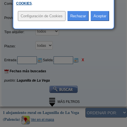
COOKIES
.
Comunidades:
Provincias/Islas:
Tipo alquiler:
Plazas:
X
Entrada:
Salida:
Fechas más buscadas
pueblo:
Lagunilla de La Vega
MÁS FILTROS
1 alojamiento rural en Lagunilla de La Vega
(Palencia)
Ver en el mapa