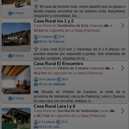
Mi casa de turismo rural, reúne aquello que un grupo o
familia espera encontrar en un entorno rural, traquilidad,
8 Fotos
relajación y comodidad. Da ...
Casa Rural Ico 1 y 2
Casa Rural en
Santibañez de Ecla
a
(Palencia)
43 km
de Lagunilla de La Vega (Palencia)
14 plazas
15 €
88 km de Palencia
Casa rural ICO son 2 viviendas de 8 y 6 plazas, se
pueden alquilar por separado o juntas. Son viviendas de
8 Fotos
alquiler completo, situadas en la ...
Casa Rural El Encuentro
Casa Rural en
Villalón de Campos
a
(Valladolid)
44,2 km
de Lagunilla de La Vega (Palencia)
10+2 plazas
35 €
45 km de Valladolid
Situada en Villalón de Campos, al norte de la
provincia de Valladolid, cerca de Palencia, León y Zamora.
8 Fotos
Es una casa con encanto, antigua, d ...
Casa Rural Lara I y II
Casa Rural en
San Martín de Valdetuéjar
(León)
a
45,7 km
de Lagunilla de La Vega (Palencia)
2-12 plazas
20 €
60 km de León