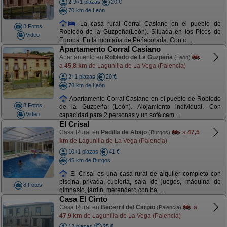
2-9+1 plazas
20 €
70 km de León
La casa rural Corral Casiano en el pueblo de
8 Fotos
Robledo de la Guzpeña(León). Situada en los Picos de
Video
Europa. En la montaña de Peñacorada. Con c ...
Apartamento Corral Casiano
Apartamento en
Robledo de La Guzpeña
(León)
a
45,8 km
de Lagunilla de La Vega (Palencia)
2+1 plazas
20 €
70 km de León
Apartamento Corral Casiano en el pueblo de Robledo
8 Fotos
de la Guzpeña (León). Alojamiento individual. Con
Video
capacidad para 2 personas y un sofá cam ...
El Crisal
Casa Rural en
Padilla de Abajo
a
47,5
(Burgos)
km
de Lagunilla de La Vega (Palencia)
10+1 plazas
41 €
45 km de Burgos
El Crisal es una casa rural de alquiler completo con
piscina privada cubierta, sala de juegos, máquina de
8 Fotos
gimnasio, jardín, merendero con ba ...
Casa El Cinto
Casa Rural en
Becerril del Carpio
a
(Palencia)
47,9 km
de Lagunilla de La Vega (Palencia)
12 plazas
25 €