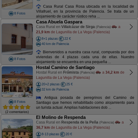
Casa Rural Casa Rosa ubicada en la localidad de
Villafruel, en la provincia de Palencia. Se trata de un
8 Fotos
alojamiento de carácter rústico reha ...
Casa Abuela Gaspara
Casa Rural en
Villalcázar de Sirga
a
(Palencia)
21,9 km
de Lagunilla de La Vega (Palencia)
8+1 plazas
22 €
40 km de Palencia
Bienvenidos a nuestra casa rural, compuesta por dos
viviendas de 4 plazas cada una de ellas. Nuestro
8 Fotos
alojamiento se encuentra en una pequeña ...
Hostal Camino de Santiago
Hostal Rural en
Frómista
a
34,2 km
de
(Palencia)
Lagunilla de La Vega (Palencia)
20+2 plazas
25 €
32 km de Palencia
Antigua posada de peregrinos del Camino de
8 Fotos
Santiago que hemos rehabilitado como alojamiento para
un turista actual. Amplias habitaciones dob ...
(2 comentarios)
El Molino de Respenda
Casa Rural en
Respenda de la Peña
a
(Palencia)
36,7 km
de Lagunilla de La Vega (Palencia)
8-13 plazas
20 €