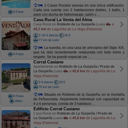
2 Casas Rurales anexas en una única edificación.
Cada una cuenta con 2 habitaciones dobles, 1 baño, 1
8 Fotos
aseo con ducha de hidromasaje, salón c ...
Casa Rural La Venta del Alma
Casa Rural en
Robledo de La Guzpeña
a
(León)
45,7 km
de Lagunilla de La Vega (Palencia)
2-16+2 plazas
26 €
77 km de León
La nuestra, es una casa de principios del Siglo XIX,
que ha sido recientemente restaurada con todo mimo y
8 Fotos
respeto. Se ha puesto especial car ...
Corral Casiano
Apartamento en
Robledo de La Guzpeña / Prado de
La Guzpeña
a
45,8 km
de Lagunilla de La
(León)
Vega (Palencia)
2-6 plazas
20 €
70 km de León
Situado en Robledo de la Guzpeña, en la montaña
8 Fotos
de Peñacorada. Alojamiento individual con capacidad de
Video
4 a 6 personas, consta de 3 habitacio ...
Edificio Corral Casiano
Casa Rural en
Robledo de La Guzpeña / Prado de
La Guzpeña
a
45,8 km
de Lagunilla de La
(León)
Vega (Palencia)