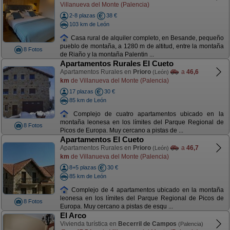
Villanueva del Monte (Palencia)
2-8 plazas
38 €
103 km de León
Casa rural de alquiler completo, en Besande, pequeño
pueblo de montaña, a 1280 m de altitud, entre la montaña
8 Fotos
de Riaño y la montaña Palentin ...
Apartamentos Rurales El Cueto
Apartamentos Rurales en
Prioro
a
46,6
(León)
km
de Villanueva del Monte (Palencia)
17 plazas
30 €
85 km de León
Complejo de cuatro apartamentos ubicado en la
montaña leonesa en los límites del Parque Regional de
8 Fotos
Picos de Europa. Muy cercano a pistas de ...
Apartamentos El Cueto
Apartamentos Rurales en
Prioro
a
46,7
(León)
km
de Villanueva del Monte (Palencia)
8+5 plazas
30 €
85 km de León
Complejo de 4 apartamentos ubicado en la montaña
leonesa en los límites del Parque Regional de Picos de
8 Fotos
Europa. Muy cercano a pistas de esqu ...
El Arco
Vivienda turística en
Becerril de Campos
(Palencia)