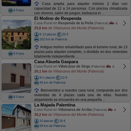
Casa amplia para alquiler mínimo 2 días con
capacidad de 12 a 14 personas. Con piscina climatizada
8 Fotos
con chorros, salón de juegos, barbacoa in ...
El Molino de Respenda
Casa Rural en
Respenda de la Peña
a
(Palencia)
25,6 km
de Villanueva del Monte (Palencia)
8-13 plazas
20 €
102 km de Palencia
Antiguo molino rehabilitado para el turismo rural, de 13
plazas para alquiler completo, o dividido en dos viviendas
8 Fotos
totalmente independiente ...
Casa Abuela Gaspara
Casa Rural en
Villalcázar de Sirga
a
(Palencia)
26,1 km
de Villanueva del Monte (Palencia)
8+1 plazas
22 €
40 km de Palencia
Bienvenidos a nuestra casa rural, compuesta por dos
viviendas de 4 plazas cada una de ellas. Nuestro
8 Fotos
alojamiento se encuentra en una pequeña ...
La Majada Palentina
Casa Rural en
Villanueva de Arriba
a
(Palencia)
30,2 km
de Villanueva del Monte (Palencia)
10 plazas
26 €
99 km de Palencia