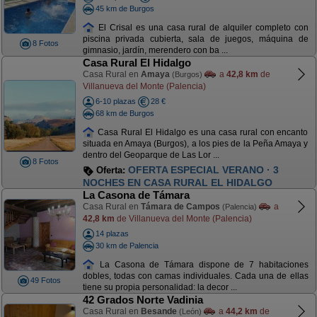
45 km de Burgos
El Crisal es una casa rural de alquiler completo con
piscina privada cubierta, sala de juegos, máquina de
8 Fotos
gimnasio, jardín, merendero con ba ...
Casa Rural El Hidalgo
Casa Rural en
Amaya
a
42,8 km
de
(Burgos)
Villanueva del Monte (Palencia)
6-10 plazas
28 €
68 km de Burgos
Casa Rural El Hidalgo es una casa rural con encanto
situada en Amaya (Burgos), a los pies de la Peña Amaya y
dentro del Geoparque de Las Lor ...
8 Fotos
OFERTA ESPECIAL VERANO · 3
Oferta:
NOCHES EN CASA RURAL EL HIDALGO
La Casona de Támara
Casa Rural en
Támara de Campos
a
(Palencia)
42,8 km
de Villanueva del Monte (Palencia)
14 plazas
30 km de Palencia
La Casona de Támara dispone de 7 habitaciones
dobles, todas con camas individuales. Cada una de ellas
49 Fotos
tiene su propia personalidad: la decor ...
42 Grados Norte Vadinia
Casa Rural en
Besande
a
44,2 km
de
(León)