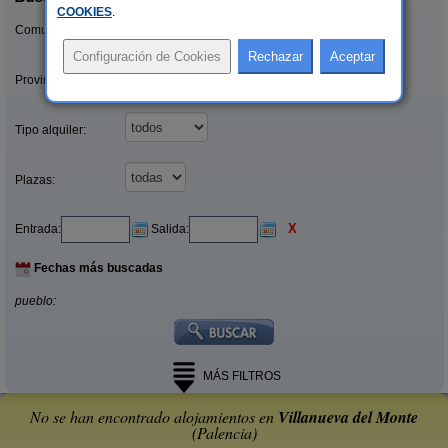
COOKIES
.
Comunidades:
Provincias/Islas:
Tipo alquiler:
Plazas:
X
Entrada:
Salida:
Fechas más buscadas
pueblo:
MÁS FILTROS
No se han encontrado alojamientos en
Villanueva del Monte
(Palencia)