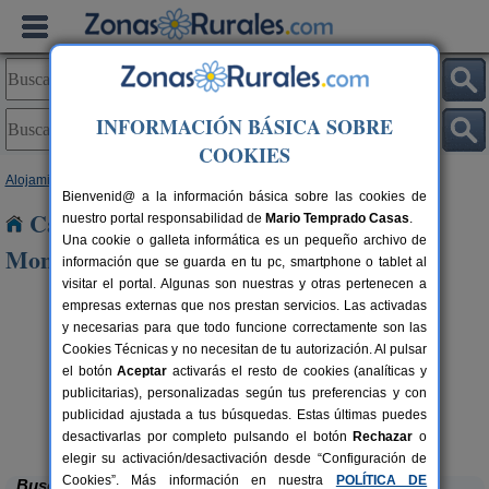
INFORMACIÓN BÁSICA SOBRE
COOKIES
Alojamientos
>
Castilla y León
>
Palencia
> Villanueva del Monte
Bienvenid@ a la información básica sobre las cookies de
Casas Rurales cerca de Villanueva del
nuestro portal responsabilidad de
Mario Temprado Casas
.
Una cookie o galleta informática es un pequeño archivo de
Monte
información que se guarda en tu pc, smartphone o tablet al
visitar el portal. Algunas son nuestras y otras pertenecen a
empresas externas que nos prestan servicios. Las activadas
y necesarias para que todo funcione correctamente son las
Cookies Técnicas y no necesitan de tu autorización. Al pulsar
el botón
Aceptar
activarás el resto de cookies (analíticas y
publicitarias), personalizadas según tus preferencias y con
publicidad ajustada a tus búsquedas. Estas últimas puedes
La Casona de Támara
rs.
14 pers.
 €
30 €
Támara de Campos (Palencia)
desde
desactivarlas por completo pulsando el botón
Rechazar
o
elegir su activación/desactivación desde “Configuración de
Cookies”. Más información en nuestra
POLÍTICA DE
Buscar