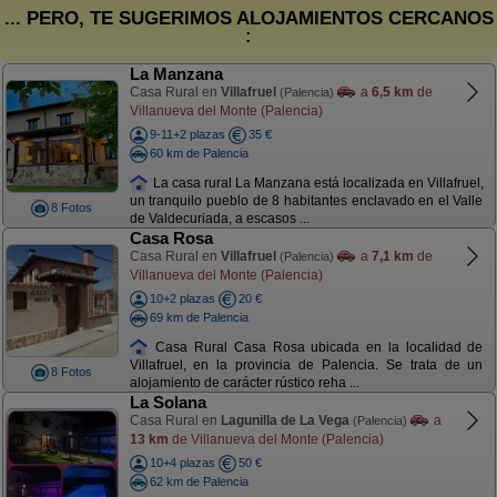
... PERO, TE SUGERIMOS ALOJAMIENTOS CERCANOS
:
La Manzana
Casa Rural en
Villafruel
a
6,5 km
de
(Palencia)
Villanueva del Monte (Palencia)
9-11+2 plazas
35 €
60 km de Palencia
La casa rural La Manzana está localizada en Villafruel,
un tranquilo pueblo de 8 habitantes enclavado en el Valle
8 Fotos
de Valdecuriada, a escasos ...
Casa Rosa
Casa Rural en
Villafruel
a
7,1 km
de
(Palencia)
Villanueva del Monte (Palencia)
10+2 plazas
20 €
69 km de Palencia
Casa Rural Casa Rosa ubicada en la localidad de
Villafruel, en la provincia de Palencia. Se trata de un
8 Fotos
alojamiento de carácter rústico reha ...
La Solana
Casa Rural en
Lagunilla de La Vega
a
(Palencia)
13 km
de Villanueva del Monte (Palencia)
10+4 plazas
50 €
62 km de Palencia