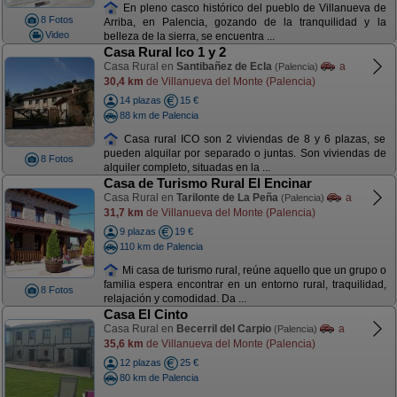
En pleno casco histórico del pueblo de Villanueva de
8 Fotos
Arriba, en Palencia, gozando de la tranquilidad y la
Video
belleza de la sierra, se encuentra ...
Casa Rural Ico 1 y 2
Casa Rural en
Santibañez de Ecla
a
(Palencia)
30,4 km
de Villanueva del Monte (Palencia)
14 plazas
15 €
88 km de Palencia
Casa rural ICO son 2 viviendas de 8 y 6 plazas, se
pueden alquilar por separado o juntas. Son viviendas de
8 Fotos
alquiler completo, situadas en la ...
Casa de Turismo Rural El Encinar
Casa Rural en
Tarilonte de La Peña
a
(Palencia)
31,7 km
de Villanueva del Monte (Palencia)
9 plazas
19 €
110 km de Palencia
Mi casa de turismo rural, reúne aquello que un grupo o
familia espera encontrar en un entorno rural, traquilidad,
8 Fotos
relajación y comodidad. Da ...
Casa El Cinto
Casa Rural en
Becerril del Carpio
a
(Palencia)
35,6 km
de Villanueva del Monte (Palencia)
12 plazas
25 €
80 km de Palencia