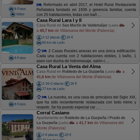
Reformado en abril 2017, el Hotel Rural Restaurante
8 Fotos
Peñalabra fundado en 1936 y gerencia familiar, cuenta
Video
con 25 habitaciones, todas con bañ ...
Casa Rural Lara I y II
Casa Rural en
San Martín de Valdetuéjar
(León)
a
40,7 km
de Villanueva del Monte (Palencia)
2-12 plazas
20 €
60 km de León
2 Casas Rurales anexas en una única edificación.
Cada una cuenta con 2 habitaciones dobles, 1 baño, 1
8 Fotos
aseo con ducha de hidromasaje, salón c ...
Casa Rural La Venta del Alma
Casa Rural en
Robledo de La Guzpeña
a
(León)
41,6 km
de Villanueva del Monte (Palencia)
2-16+2 plazas
26 €
77 km de León
La nuestra, es una casa de principios del Siglo XIX,
que ha sido recientemente restaurada con todo mimo y
8 Fotos
respeto. Se ha puesto especial car ...
Corral Casiano
Apartamento en
Robledo de La Guzpeña / Prado de
La Guzpeña
a
41,7 km
de Villanueva del
(León)
Monte (Palencia)
2-6 plazas
20 €
70 km de León