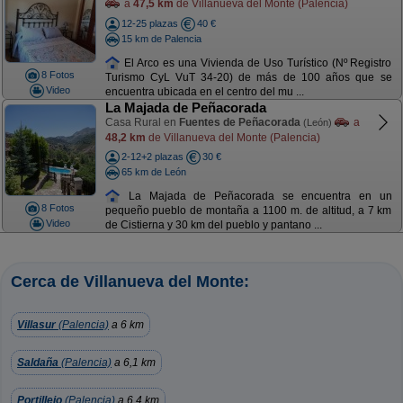
a
47,5 km
de Villanueva del Monte (Palencia)
12-25 plazas
40 €
15 km de Palencia
El Arco es una Vivienda de Uso Turístico (Nº Registro
8 Fotos
Turismo CyL VuT 34-20) de más de 100 años que se
Video
encuentra ubicada en el centro del mu ...
La Majada de Peñacorada
Casa Rural en
Fuentes de Peñacorada
a
(León)
48,2 km
de Villanueva del Monte (Palencia)
2-12+2 plazas
30 €
65 km de León
La Majada de Peñacorada se encuentra en un
8 Fotos
pequeño pueblo de montaña a 1100 m. de altitud, a 7 km
Video
de Cistierna y 30 km del pueblo y pantano ...
Cerca de Villanueva del Monte:
Villasur
(Palencia)
a 6 km
Saldaña
(Palencia)
a 6,1 km
Portillejo
(Palencia)
a 6,4 km