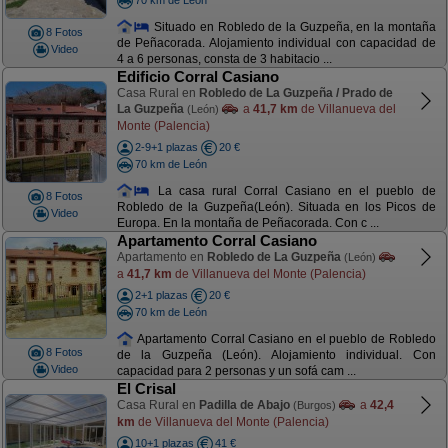
Situado en Robledo de la Guzpeña, en la montaña
8 Fotos
de Peñacorada. Alojamiento individual con capacidad de
Video
4 a 6 personas, consta de 3 habitacio ...
Edificio Corral Casiano
Casa Rural en
Robledo de La Guzpeña / Prado de
La Guzpeña
a
41,7 km
de Villanueva del
(León)
Monte (Palencia)
2-9+1 plazas
20 €
70 km de León
La casa rural Corral Casiano en el pueblo de
8 Fotos
Robledo de la Guzpeña(León). Situada en los Picos de
Video
Europa. En la montaña de Peñacorada. Con c ...
Apartamento Corral Casiano
Apartamento en
Robledo de La Guzpeña
(León)
a
41,7 km
de Villanueva del Monte (Palencia)
2+1 plazas
20 €
70 km de León
Apartamento Corral Casiano en el pueblo de Robledo
8 Fotos
de la Guzpeña (León). Alojamiento individual. Con
Video
capacidad para 2 personas y un sofá cam ...
El Crisal
Casa Rural en
Padilla de Abajo
a
42,4
(Burgos)
km
de Villanueva del Monte (Palencia)
10+1 plazas
41 €