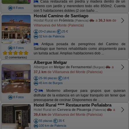
Casa restaurada en piedra y madera dentro de un
terreno con jardín y merendero todo ello 850m2. Cuenta
8 Fotos
con 5 habitaciones dobles (2 con baño ...
Hostal Camino de Santiago
Hostal Rural en
Frómista
a
36,3 km
de
(Palencia)
Villanueva del Monte (Palencia)
20+2 plazas
25 €
32 km de Palencia
Antigua posada de peregrinos del Camino de
8 Fotos
Santiago que hemos rehabilitado como alojamiento para
un turista actual. Amplias habitaciones dob ...
(2 comentarios)
Albergue Melgar
Albergue en
Melgar de Fernamental
a
(Burgos)
37,1 km
de Villanueva del Monte (Palencia)
25-90 plazas
18 €
45 km de Burgos
Moderno albergue para grupos que quieran
disfrutar de la estancia en un lugar tranquilo sin tener que
8 Fotos
preocuparse de cocinar. Disponemos de ...
Hotel Rural **** Restaurante Peñalabra
Hotel Rural en
Cervera de Pisuerga
a
(Palencia)
39,4 km
de Villanueva del Monte (Palencia)
55 plazas
35 €
100 km de Palencia