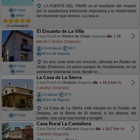
LA FUENTE DEL PINAR es el resultado del respeto
8 Fotos
por la arquitectura tradicional segoviana y la modernidad
Video
del momento que vivimos. La casa e ...
(1 comentario)
El Encanto de La Villa
Casa Rural en
Rades de Abajo
a
16
(Segovia)
km
de Caballar (Segovia)
2-6+8 plazas
40 €
40 km de Segovia
Es una casa rural con encanto, ubicada en Rades de
8 Fotos
Abajo (Pedraza), en pleno parque de Guadarrama, en un
Video
ambiente totalmente rural, donde so ...
La Casa de La Sierra
Casa Rural en
Orejana
a
16,3 km
de
(Segovia)
Caballar (Segovia)
2-8 plazas
27 €
40 km de Segovia
La Casa de La Sierra está situada en el Pueblo de
Orejana, en el Barrio de El Arenal, a las afueras del
8 Fotos
pueblo, una casa muy bonita y acoged ...
Casa Rural La Cantañera
Casa Rural en
Cañicosa
a
16,7 km
de
(Segovia)
Caballar (Segovia)