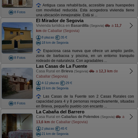
Antigua casa rehabilitada, accesible para huespedes
con movilidad reducida. Esta acogedora vivienda tiene
8 Fotos
una ubicación inmejorable. Está si ...
El Mirador de Segovia
Vivienda turística en
Basardilla
a
11,7
(Segovia)
km
de Caballar (Segovia)
8 plazas
35 €
18 km de Segovia
Espaciosa casa nueva que ofrece un amplio jardín,
zona de barbacoa y piscina, en un entorno tranquilo
8 Fotos
rodeado de naturaleza. Con agradables ...
Las Casas de La Fuente
Casa Rural en
Brieva
a
12,3 km
de
(Segovia)
Caballar (Segovia)
4-12 plazas
29 €
15 km de Segovia
Las Casas de la Fuente son 2 Casas Rurales con
capacidad para 4 y 8 personas respectivamente, situadas
8 Fotos
en Brieva, pequeño pueblo con encanto ...
La Cabaña del Barrero
Casa Rural en
Cabañas de Polendos
a
(Segovia)
13,6 km
de Caballar (Segovia)
2 plazas
45 €
21 km de Segovia