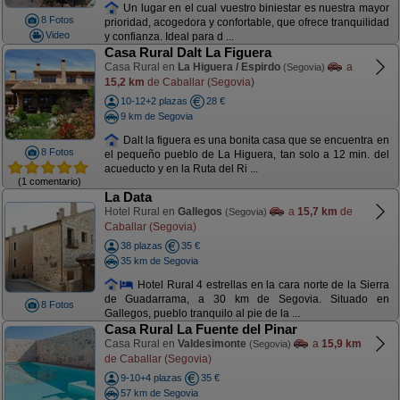
Un lugar en el cual vuestro biniestar es nuestra mayor
8 Fotos
prioridad, acogedora y confortable, que ofrece tranquilidad
Video
y confianza. Ideal para d ...
Casa Rural Dalt La Figuera
Casa Rural en
La Higuera / Espirdo
a
(Segovia)
15,2 km
de Caballar (Segovia)
10-12+2 plazas
28 €
9 km de Segovia
Dalt la figuera es una bonita casa que se encuentra en
8 Fotos
el pequeño pueblo de La Higuera, tan solo a 12 min. del
acueducto y en la Ruta del Ri ...
(1 comentario)
La Data
Hotel Rural en
Gallegos
a
15,7 km
de
(Segovia)
Caballar (Segovia)
38 plazas
35 €
35 km de Segovia
Hotel Rural 4 estrellas en la cara norte de la Sierra
de Guadarrama, a 30 km de Segovia. Situado en
8 Fotos
Gallegos, pueblo tranquilo al pie de la ...
Casa Rural La Fuente del Pinar
Casa Rural en
Valdesimonte
a
15,9 km
(Segovia)
de Caballar (Segovia)
9-10+4 plazas
35 €
57 km de Segovia