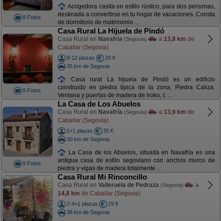
Acogedora casita en estilo rústico, para dos personas,
destinada a convertirse en tu hogar de vacaciones. Consta
8 Fotos
de dormitorio de matrimonio ...
Casa Rural La Hijuela de Pindó
Casa Rural en
Navafría
a
13,8 km
de
(Segovia)
Caballar (Segovia)
8-12 plazas
29 €
35 km de Segovia
Casa rural La hijuela de Pindó es un edificio
construido en piedra típica de la zona, Piedra Caliza.
8 Fotos
Ventana y puertas de madera de iroko, c ...
La Casa de Los Abuelos
Casa Rural en
Navafría
a
13,9 km
de
(Segovia)
Caballar (Segovia)
2+1 plazas
35 €
30 km de Segovia
La Casa de los Abuelos, situada en Navafría es una
antigua casa de estilo segoviano con anchos muros de
8 Fotos
piedra y vigas de madera totalmente ...
Casa Rural Mi Rinconcillo
Casa Rural en
Valleruela de Pedraza
a
(Segovia)
14,8 km
de Caballar (Segovia)
2-4+1 plazas
29 €
38 km de Segovia