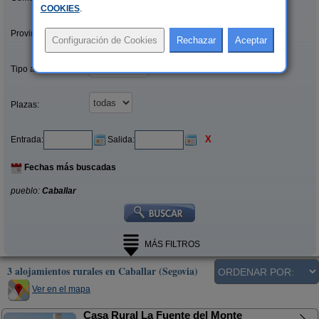
COOKIES
.
Provincias/Islas:
Tipo alquiler:
Plazas:
X
Entrada:
Salida:
Fechas más buscadas
pueblo:
Caballar
MÁS FILTROS
3 alojamientos rurales en Caballar (Segovia)
Ver en el mapa
Casa Rural La Fuente del Monte