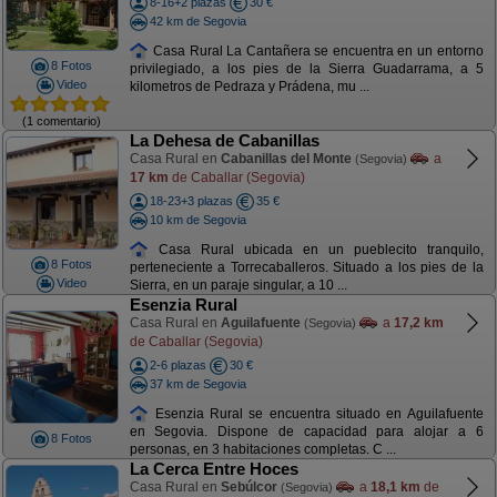
8-16+2 plazas
30 €
42 km de Segovia
Casa Rural La Cantañera se encuentra en un entorno
8 Fotos
privilegiado, a los pies de la Sierra Guadarrama, a 5
Video
kilometros de Pedraza y Prádena, mu ...
(1 comentario)
La Dehesa de Cabanillas
Casa Rural en
Cabanillas del Monte
a
(Segovia)
17 km
de Caballar (Segovia)
18-23+3 plazas
35 €
10 km de Segovia
Casa Rural ubicada en un pueblecito tranquilo,
8 Fotos
perteneciente a Torrecaballeros. Situado a los pies de la
Video
Sierra, en un paraje singular, a 10 ...
Esenzia Rural
Casa Rural en
Aguilafuente
a
17,2 km
(Segovia)
de Caballar (Segovia)
2-6 plazas
30 €
37 km de Segovia
Esenzia Rural se encuentra situado en Aguilafuente
en Segovia. Dispone de capacidad para alojar a 6
8 Fotos
personas, en 3 habitaciones completas. C ...
La Cerca Entre Hoces
Casa Rural en
Sebúlcor
a
18,1 km
de
(Segovia)