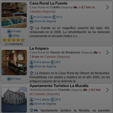
Casa Rural La Fuente
Casa Rural en
Cubillo
a
4,7 km
de
(Segovia)
Caballar (Segovia)
8-12+3 plazas
31 €
30 km de Segovia
La Fuente es un magnífico caserón del siglo XIX,
8 Fotos
restaurado en el 2000. La rehabilitación se ha realizado
Video
conservando el encanto rústico y u ...
(1 comentario)
La Amparo
Casa Rural en
Otones de Benjumea
a
(Segovia)
7,9 km
de Caballar (Segovia)
6-8+2 plazas
28 €
30 km de Segovia
La Amparo es la Casa Rural de Otones de Benjumea.
Rehabilitada con piedra y madera en el año 2003, en los
8 Fotos
antiguos pajares de la vivienda fa ...
Apartamento Turístico La Muralla
Vivienda turística en
Chavida
a
8,2 km
(Segovia)
de Caballar (Segovia)
2-6+1 plazas
25 €
20 km de Segovia
Apartamento turístico la Muralla, su paredes