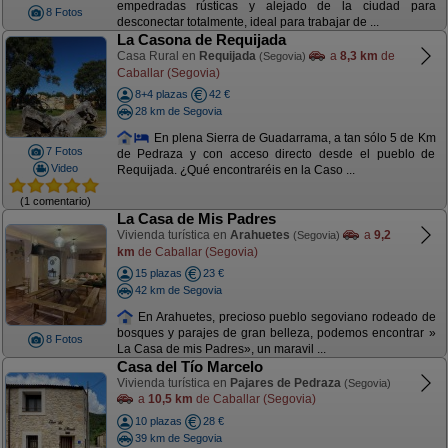
empedradas rústicas y alejado de la ciudad para
8 Fotos
desconectar totalmente, ideal para trabajar de ...
La Casona de Requijada
Casa Rural en
Requijada
a
8,3 km
de
(Segovia)
Caballar (Segovia)
8+4 plazas
42 €
28 km de Segovia
En plena Sierra de Guadarrama, a tan sólo 5 de Km
7 Fotos
de Pedraza y con acceso directo desde el pueblo de
Video
Requijada. ¿Qué encontraréis en la Caso ...
(1 comentario)
La Casa de Mis Padres
Vivienda turística en
Arahuetes
a
9,2
(Segovia)
km
de Caballar (Segovia)
15 plazas
23 €
42 km de Segovia
En Arahuetes, precioso pueblo segoviano rodeado de
bosques y parajes de gran belleza, podemos encontrar »
8 Fotos
La Casa de mis Padres», un maravil ...
Casa del Tío Marcelo
Vivienda turística en
Pajares de Pedraza
(Segovia)
a
10,5 km
de Caballar (Segovia)
10 plazas
28 €
39 km de Segovia