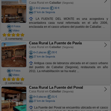
Casa Rural en
Caballar
(Segovia)
2-4+2 plazas
30 €
27 km de Segovia
LA FUENTE DEL MONTE es una acogedora y
encantadora casa rural reformada en el año 2006,
8 Fotos
enclavada en el casco urbano del pueblo de Caballar. ...
Video
(1 comentario)
Casa Rural La Fuente de Pavía
Casa Rural en
Caballar
(Segovia)
6+2 plazas
30 €
27 km de Segovia
Antigua casa de labranza ubicada en el casco urbano
del pueblo de Caballar (Segovia), restaurada en año
8 Fotos
2011. La rehabilitación se ha realiz ...
Video
(1 comentario)
Casa Rural La Fuente del Poval
Casa Rural en
Caballar
(Segovia)
8+3 plazas
31 €
27 km de Segovia
La Fuente del Poval se encuentra ubicada en el casco