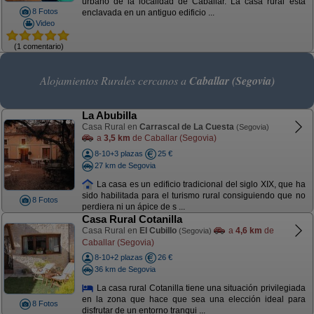
urbano de la localidad de Caballar. La casa rural está
8 Fotos
enclavada en un antiguo edificio ...
Video
(1 comentario)
Alojamientos Rurales cercanos a
Caballar (Segovia)
La Abubilla
Casa Rural en
Carrascal de La Cuesta
(Segovia)
a
3,5 km
de Caballar (Segovia)
8-10+3 plazas
25 €
27 km de Segovia
La casa es un edificio tradicional del siglo XIX, que ha
sido habilitada para el turismo rural consiguiendo que no
8 Fotos
perdiera ni un ápice de s ...
Casa Rural Cotanilla
Casa Rural en
El Cubillo
a
4,6 km
de
(Segovia)
Caballar (Segovia)
8-10+2 plazas
26 €
36 km de Segovia
La casa rural Cotanilla tiene una situación privilegiada
en la zona que hace que sea una elección ideal para
8 Fotos
disfrutar de un entorno tranqui ...