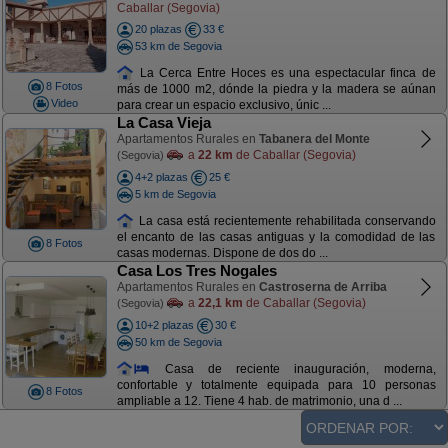
Caballar (Segovia)
20 plazas
33 €
53 km de Segovia
La Cerca Entre Hoces es una espectacular finca de
8 Fotos
más de 1000 m2, dónde la piedra y la madera se aúnan
Video
para crear un espacio exclusivo, únic ...
La Casa Vieja
Apartamentos Rurales en
Tabanera del Monte
a
22 km
de Caballar (Segovia)
(Segovia)
4+2 plazas
25 €
5 km de Segovia
La casa está recientemente rehabilitada conservando
el encanto de las casas antiguas y la comodidad de las
8 Fotos
casas modernas. Dispone de dos do ...
Casa Los Tres Nogales
Apartamentos Rurales en
Castroserna de Arriba
a
22,1 km
de Caballar (Segovia)
(Segovia)
10+2 plazas
30 €
50 km de Segovia
Casa de reciente inauguración, moderna,
confortable y totalmente equipada para 10 personas
8 Fotos
ampliable a 12. Tiene 4 hab. de matrimonio, una d ...