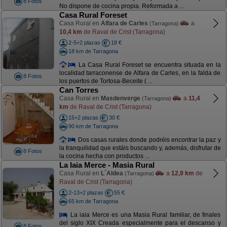
8 Fotos
No dispone de cocina propia. Reformada a ...
Casa Rural Foreset
Casa Rural en
Alfara de Carles
a
(Tarragona)
10,4 km
de Raval de Crist (Tarragona)
2-5+2 plazas
18 €
18 km de Tarragona
La Casa Rural Foreset se encuentra situada en la
localidad tarraconense de Alfara de Carles, en la falda de
8 Fotos
los puertos de Tortosa-Beceite ( ...
Can Torres
Casa Rural en
Masdenverge
a
11,4
(Tarragona)
km
de Raval de Crist (Tarragona)
15+2 plazas
30 €
90 km de Tarragona
Dos casas rurales donde podréis encontrar la paz y
la tranquilidad que estáis buscando y, además, disfrutar de
8 Fotos
la cocina hecha con productos ...
La Iaia Merce - Masia Rural
Casa Rural en
L´Aldea
a
12,9 km
de
(Tarragona)
Raval de Crist (Tarragona)
2-13+2 plazas
55 €
65 km de Tarragona
La iaia Merce es una Masia Rural familiar, de finales
del siglo XIX Creada especialmente para el descanso y
8 Fotos