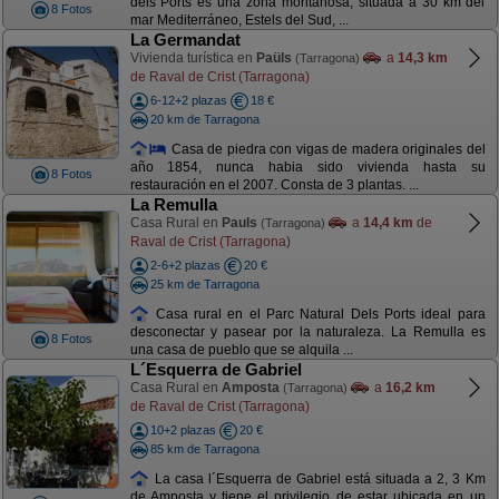
dels Ports es una zona montañosa, situada a 30 km del
8 Fotos
mar Mediterráneo, Estels del Sud, ...
La Germandat
Vivienda turística en
Paüls
a
14,3 km
(Tarragona)
de Raval de Crist (Tarragona)
6-12+2 plazas
18 €
20 km de Tarragona
Casa de piedra con vigas de madera originales del
año 1854, nunca habia sido vivienda hasta su
8 Fotos
restauración en el 2007. Consta de 3 plantas. ...
La Remulla
Casa Rural en
Pauls
a
14,4 km
de
(Tarragona)
Raval de Crist (Tarragona)
2-6+2 plazas
20 €
25 km de Tarragona
Casa rural en el Parc Natural Dels Ports ideal para
desconectar y pasear por la naturaleza. La Remulla es
8 Fotos
una casa de pueblo que se alquila ...
L´Esquerra de Gabriel
Casa Rural en
Amposta
a
16,2 km
(Tarragona)
de Raval de Crist (Tarragona)
10+2 plazas
20 €
85 km de Tarragona
La casa l´Esquerra de Gabriel está situada a 2, 3 Km
de Amposta y tiene el privilegio de estar ubicada en un