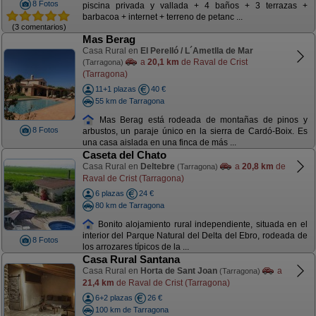
8 Fotos
piscina privada y vallada + 4 baños + 3 terrazas +
barbacoa + internet + terreno de petanc ...
(3 comentarios)
Mas Berag
Casa Rural en
El Perelló / L´Ametlla de Mar
a
20,1 km
de Raval de Crist
(Tarragona)
(Tarragona)
11+1 plazas
40 €
55 km de Tarragona
Mas Berag está rodeada de montañas de pinos y
8 Fotos
arbustos, un paraje único en la sierra de Cardó-Boix. Es
una casa aislada en una finca de más ...
Caseta del Chato
Casa Rural en
Deltebre
a
20,8 km
de
(Tarragona)
Raval de Crist (Tarragona)
6 plazas
24 €
80 km de Tarragona
Bonito alojamiento rural independiente, situada en el
interior del Parque Natural del Delta del Ebro, rodeada de
8 Fotos
los arrozares típicos de la ...
Casa Rural Santana
Casa Rural en
Horta de Sant Joan
a
(Tarragona)
21,4 km
de Raval de Crist (Tarragona)
6+2 plazas
26 €
100 km de Tarragona