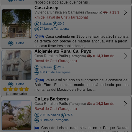
reposo de todo aquel que nos vis ...
Casa Josep
Vivienda turística en
Camarles
a
13,3
(Tarragona)
km
de Raval de Crist (Tarragona)
6 plazas
30 €
74 km de Tarragona
Casa contruida en 1950 y rehabilitada 2017 consta
de terraza con porche de madera antigua, vista a jardin.
8 Fotos
La casa tiene tres habitaciones, ...
Alojamiento Rural Cal Puyo
Casa Rural en
Paüls
a
14,3 km
de
(Tarragona)
Raval de Crist (Tarragona)
6 plazas
21 €
100 km de Tarragona
Paüls está situado en el noroeste de la comarca del
8 Fotos
Baix Ebre. El termino municipal está rodeado por las
montañas del Macizo dels Ports, las ...
(1 comentario)
Ca Les Barberes
Casa Rural en
Paüls
a
14,3 km
de
(Tarragona)
Raval de Crist (Tarragona)
2-10+5 plazas
25 €
80 km de Tarragona
Casa de turismo rural, situada en el Parque Natural