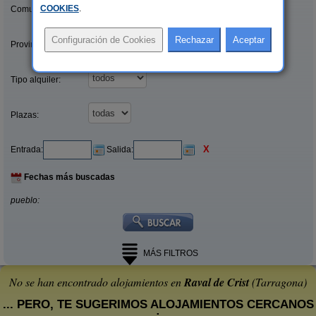
COOKIES
.
Comunidades:
Provincias/Islas:
Tipo alquiler:
Plazas:
X
Entrada:
Salida:
Fechas más buscadas
pueblo:
MÁS FILTROS
No se han encontrado alojamientos en
Raval de Crist
(Tarragona)
... PERO, TE SUGERIMOS ALOJAMIENTOS CERCANOS
: