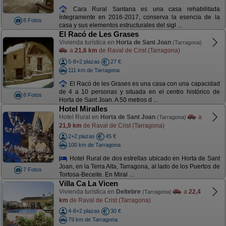
Cara Rural Santana es una casa rehabilitada
íntegramente en 2016-2017, conserva la esencia de la
8 Fotos
casa y sus elementos estructurales del sigl ...
El Racó de Les Grases
Vivienda turística en
Horta de Sant Joan
(Tarragona)
a
21,6 km
de Raval de Crist (Tarragona)
5-8+2 plazas
27 €
111 km de Tarragona
El Racó de les Grases es una casa con una capacidad
de 4 a 10 personas y situada en el centro histórico de
8 Fotos
Horta de Sant Joan. A 50 metros d ...
Hotel Miralles
Hotel Rural en
Horta de Sant Joan
a
(Tarragona)
21,9 km
de Raval de Crist (Tarragona)
2+2 plazas
45 €
100 km de Tarragona
Hotel Rural de dos estrellas ubicado en Horta de Sant
Joan, en la Terra Alta, Tarragona, al lado de los Puertos de
7 Fotos
Tortosa-Beceite. En Miral ...
Villa Ca La Vicen
Vivienda turística en
Deltebre
a
22,4
(Tarragona)
km
de Raval de Crist (Tarragona)
4-8+2 plazas
30 €
79 km de Tarragona