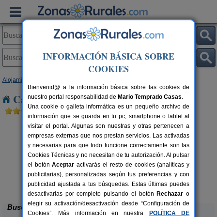
INFORMACIÓN BÁSICA SOBRE
COOKIES
Alojamientos
>
Cataluña
>
Tarragona
> Raval de Crist
Bienvenid@ a la información básica sobre las cookies de
Casas Rurales cerca de Raval de Crist
nuestro portal responsabilidad de
Mario Temprado Casas
.
Una cookie o galleta informática es un pequeño archivo de
información que se guarda en tu pc, smartphone o tablet al
visitar el portal. Algunas son nuestras y otras pertenecen a
empresas externas que nos prestan servicios. Las activadas
y necesarias para que todo funcione correctamente son las
Cookies Técnicas y no necesitan de tu autorización. Al pulsar
el botón
Aceptar
activarás el resto de cookies (analíticas y
publicitarias), personalizadas según tus preferencias y con
Ca Calbet
rs.
2-7+2 pers.
 €
69 €
publicidad ajustada a tus búsquedas. Estas últimas puedes
Margalef (Tarragona)
desde
desactivarlas por completo pulsando el botón
Rechazar
o
elegir su activación/desactivación desde “Configuración de
Buscar
Cookies”. Más información en nuestra
POLÍTICA DE