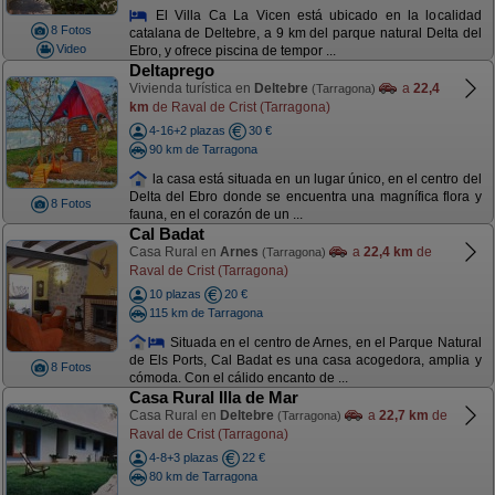
El Villa Ca La Vicen está ubicado en la localidad
8 Fotos
catalana de Deltebre, a 9 km del parque natural Delta del
Video
Ebro, y ofrece piscina de tempor ...
Deltaprego
Vivienda turística en
Deltebre
a
22,4
(Tarragona)
km
de Raval de Crist (Tarragona)
4-16+2 plazas
30 €
90 km de Tarragona
la casa está situada en un lugar único, en el centro del
Delta del Ebro donde se encuentra una magnífica flora y
8 Fotos
fauna, en el corazón de un ...
Cal Badat
Casa Rural en
Arnes
a
22,4 km
de
(Tarragona)
Raval de Crist (Tarragona)
10 plazas
20 €
115 km de Tarragona
Situada en el centro de Arnes, en el Parque Natural
de Els Ports, Cal Badat es una casa acogedora, amplia y
8 Fotos
cómoda. Con el cálido encanto de ...
Casa Rural Illa de Mar
Casa Rural en
Deltebre
a
22,7 km
de
(Tarragona)
Raval de Crist (Tarragona)
4-8+3 plazas
22 €
80 km de Tarragona