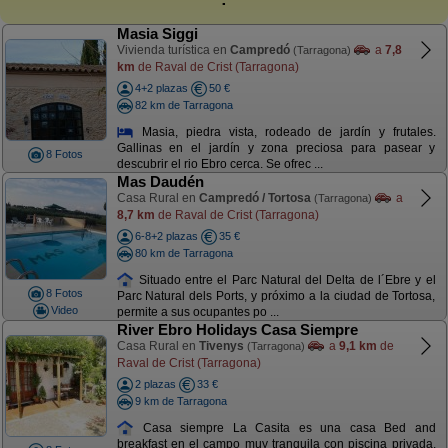
Masia Siggi
Vivienda turística en
Campredó
a
7,8
(Tarragona)
km
de Raval de Crist (Tarragona)
4+2 plazas
50 €
82 km de Tarragona
Masia, piedra vista, rodeado de jardín y frutales.
Gallinas en el jardín y zona preciosa para pasear y
8 Fotos
descubrir el rio Ebro cerca. Se ofrec ...
Mas Daudén
Casa Rural en
Campredó / Tortosa
a
(Tarragona)
8,7 km
de Raval de Crist (Tarragona)
6-8+2 plazas
35 €
80 km de Tarragona
Situado entre el Parc Natural del Delta de l´Ebre y el
8 Fotos
Parc Natural dels Ports, y próximo a la ciudad de Tortosa,
Video
permite a sus ocupantes po ...
River Ebro Holidays Casa Siempre
Casa Rural en
Tivenys
a
9,1 km
de
(Tarragona)
Raval de Crist (Tarragona)
2 plazas
33 €
9 km de Tarragona
Casa siempre La Casita es una casa Bed and
breakfast en el campo muy tranquila con piscina privada.