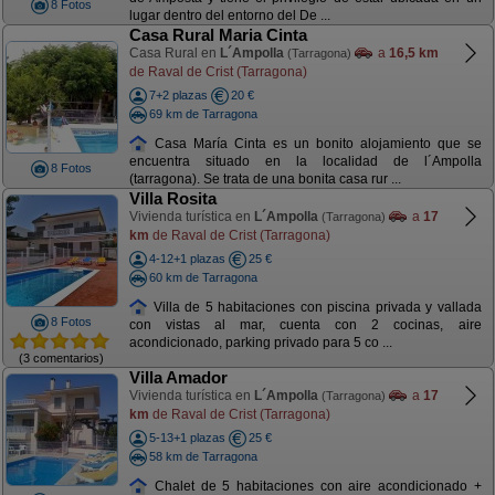
8 Fotos
lugar dentro del entorno del De ...
Casa Rural Maria Cinta
Casa Rural en
L´Ampolla
a
16,5 km
(Tarragona)
de Raval de Crist (Tarragona)
7+2 plazas
20 €
69 km de Tarragona
Casa María Cinta es un bonito alojamiento que se
encuentra situado en la localidad de l´Ampolla
8 Fotos
(tarragona). Se trata de una bonita casa rur ...
Villa Rosita
Vivienda turística en
L´Ampolla
a
17
(Tarragona)
km
de Raval de Crist (Tarragona)
4-12+1 plazas
25 €
60 km de Tarragona
Villa de 5 habitaciones con piscina privada y vallada
8 Fotos
con vistas al mar, cuenta con 2 cocinas, aire
acondicionado, parking privado para 5 co ...
(3 comentarios)
Villa Amador
Vivienda turística en
L´Ampolla
a
17
(Tarragona)
km
de Raval de Crist (Tarragona)
5-13+1 plazas
25 €
58 km de Tarragona
Chalet de 5 habitaciones con aire acondicionado +