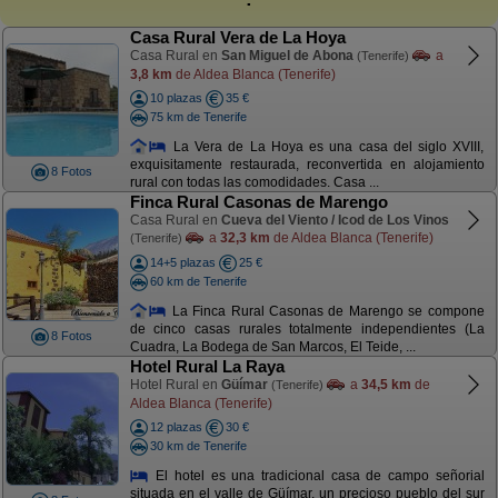
Casa Rural Vera de La Hoya
Casa Rural en
San Miguel de Abona
a
(Tenerife)
3,8 km
de Aldea Blanca (Tenerife)
10 plazas
35 €
75 km de Tenerife
La Vera de La Hoya es una casa del siglo XVIII,
exquisitamente restaurada, reconvertida en alojamiento
8 Fotos
rural con todas las comodidades. Casa ...
Finca Rural Casonas de Marengo
Casa Rural en
Cueva del Viento / Icod de Los Vinos
a
32,3 km
de Aldea Blanca (Tenerife)
(Tenerife)
14+5 plazas
25 €
60 km de Tenerife
La Finca Rural Casonas de Marengo se compone
de cinco casas rurales totalmente independientes (La
8 Fotos
Cuadra, La Bodega de San Marcos, El Teide, ...
Hotel Rural La Raya
Hotel Rural en
Güímar
a
34,5 km
de
(Tenerife)
Aldea Blanca (Tenerife)
12 plazas
30 €
30 km de Tenerife
El hotel es una tradicional casa de campo señorial
situada en el valle de Güímar, un precioso pueblo del sur