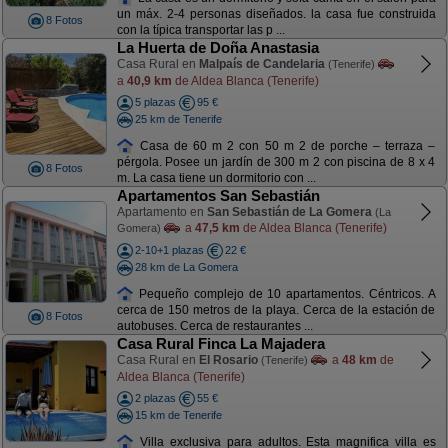
un máx. 2-4 personas diseñados. la casa fue construida
8 Fotos
con la típica transportar las p ...
La Huerta de Doña Anastasia
Casa Rural en
Malpaís de Candelaria
(Tenerife)
a
40,9 km
de Aldea Blanca (Tenerife)
5 plazas
95 €
25 km de Tenerife
Casa de 60 m 2 con 50 m 2 de porche – terraza –
pérgola. Posee un jardín de 300 m 2 con piscina de 8 x 4
8 Fotos
m. La casa tiene un dormitorio con ...
Apartamentos San Sebastián
Apartamento en
San Sebastián de La Gomera
(La
a
47,5 km
de Aldea Blanca (Tenerife)
Gomera)
2-10+1 plazas
22 €
28 km de La Gomera
Pequeño complejo de 10 apartamentos. Céntricos. A
cerca de 150 metros de la playa. Cerca de la estación de
8 Fotos
autobuses. Cerca de restaurantes ...
Casa Rural Finca La Majadera
Casa Rural en
El Rosario
a
48 km
de
(Tenerife)
Aldea Blanca (Tenerife)
2 plazas
55 €
15 km de Tenerife
Villa exclusiva para adultos. Esta magnifica villa es