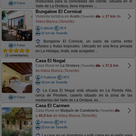
restaurada para la comodidad del cliente. Situada en el
8 Fotos
Valle de La Orotava, tiene impresio ...
Bungalow El Cornical
Vivienda turística en
Arafo
a
37 km
de
(Tenerife)
Aldea Blanca (Tenerife)
2 plazas
30 €
25 km de Tenerife
Bungalow El Cornical, un oasis de calma entre
8 Fotos
viñedos y frutas tropicales. Ubicado en una finca privada
en La Hidalga, Arafo, este acogedor ...
(3 comentarios)
Casa El Nogal
Casa Rural en
La Orotava
a
37,6 km
(Tenerife)
de Aldea Blanca (Tenerife)
2-6 plazas
39 €
39 km de Tenerife
La Casa El Nogal está situada en La Florida Alta,
cerca de Pinolere, caserío situado en la zona de las
8 Fotos
medianías del Valle de La Orotava, es ...
Casa El Carmen
Casa Rural en
Malpaís de Candelaria
(Tenerife)
a
40,9 km
de Aldea Blanca (Tenerife)
4 plazas
95 €
25 km de Tenerife
La casa es un dormitorio y sofá cama en el salón para