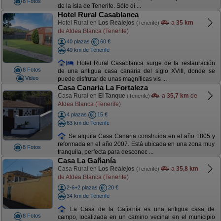
8 Fotos
de la isla de Tenerife. Sólo di ...
Hotel Rural Casablanca
Hotel Rural en
Los Realejos
a
35 km
(Tenerife)
de Aldea Blanca (Tenerife)
40 plazas
60 €
40 km de Tenerife
Hotel Rural Casablanca surge de la restauración
8 Fotos
de una antigua casa canaria del siglo XVIII, donde se
Video
puede disfrutar de unas magníficas vis ...
Casa Canaria La Fortaleza
Casa Rural en
El Tanque
a
35,7 km
de
(Tenerife)
Aldea Blanca (Tenerife)
4 plazas
15 €
63 km de Tenerife
Se alquila Casa Canaria construida en el año 1805 y
reformada en el año 2007. Está ubicada en una zona muy
8 Fotos
tranquila, perfecta para desconec ...
Casa La Gañanía
Casa Rural en
Los Realejos
a
35,8 km
(Tenerife)
de Aldea Blanca (Tenerife)
2-6+2 plazas
20 €
34 km de Tenerife
La Casa de la Gañanía es una antigua casa de
8 Fotos
campo, localizada en un camino vecinal en el municipio