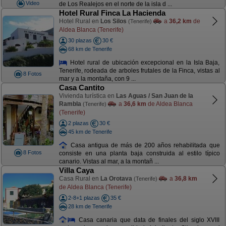
Video
de Los Realejos en el norte de la isla d ...
Hotel Rural Finca La Hacienda
Hotel Rural en
Los Silos
a
36,2 km
de
(Tenerife)
Aldea Blanca (Tenerife)
30 plazas
30 €
68 km de Tenerife
Hotel rural de ubicación excepcional en la Isla Baja,
Tenerife, rodeada de arboles frutales de la Finca, vistas al
8 Fotos
mar y a la montaña, con 9 ...
Casa Cantito
Vivienda turística en
Las Aguas / San Juan de la
Rambla
a
36,6 km
de Aldea Blanca
(Tenerife)
(Tenerife)
2 plazas
30 €
45 km de Tenerife
Casa antigua de más de 200 años rehabilitada que
8 Fotos
consiste en una planta baja construida al estilo típico
canario. Vistas al mar, a la montañ ...
Villa Caya
Casa Rural en
La Orotava
a
36,8 km
(Tenerife)
de Aldea Blanca (Tenerife)
2-8+1 plazas
35 €
28 km de Tenerife
Casa canaria que data de finales del siglo XVIII