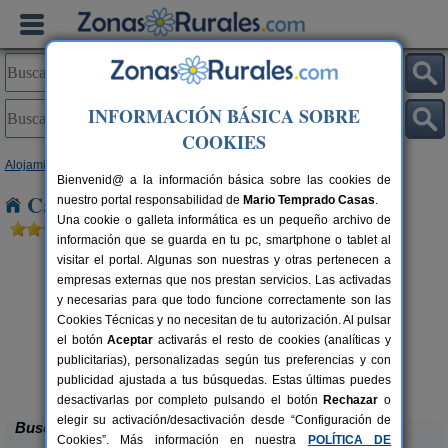
INFORMACIÓN BÁSICA SOBRE
COOKIES
Alojamientos
>
Canarias
>
Tenerife
> Aldea Blanca
Bienvenid@ a la información básica sobre las cookies de
Casas Rurales cerca de Aldea Blanca
nuestro portal responsabilidad de
Mario Temprado Casas
.
Una cookie o galleta informática es un pequeño archivo de
información que se guarda en tu pc, smartphone o tablet al
visitar el portal. Algunas son nuestras y otras pertenecen a
empresas externas que nos prestan servicios. Las activadas
y necesarias para que todo funcione correctamente son las
Cookies Técnicas y no necesitan de tu autorización. Al pulsar
el botón
Aceptar
activarás el resto de cookies (analíticas y
rs.
publicitarias), personalizadas según tus preferencias y con
 €
Casa Rural Santa Lucía
4 pers.
55 €
publicidad ajustada a tus búsquedas. Estas últimas puedes
Puntallana (Tenerife)
desde
desactivarlas por completo pulsando el botón
Rechazar
o
elegir su activación/desactivación desde “Configuración de
Buscar
Cookies”. Más información en nuestra
POLÍTICA DE