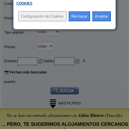
COOKIES
.
Comunidades:
Provincias/Islas:
Tipo alquiler:
Plazas:
X
Entrada:
Salida:
Fechas más buscadas
pueblo:
MÁS FILTROS
No se han encontrado alojamientos en
Aldea Blanca
(Tenerife)
... PERO, TE SUGERIMOS ALOJAMIENTOS CERCANOS
: