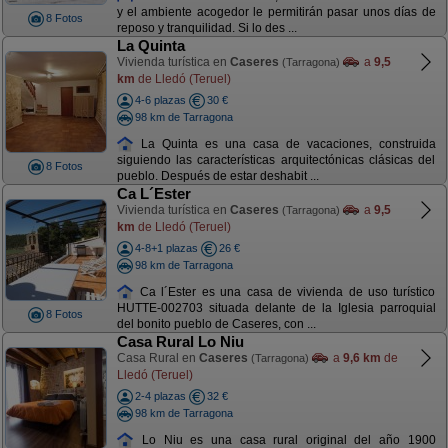
y el ambiente acogedor le permitirán pasar unos días de
8 Fotos
reposo y tranquilidad. Si lo des ...
La Quinta
Vivienda turística en
Caseres
a
9,5
(Tarragona)
km
de Lledó (Teruel)
4-6 plazas
30 €
98 km de Tarragona
La Quinta es una casa de vacaciones, construida
siguiendo las características arquitectónicas clásicas del
8 Fotos
pueblo. Después de estar deshabit ...
Ca L´Ester
Vivienda turística en
Caseres
a
9,5
(Tarragona)
km
de Lledó (Teruel)
4-8+1 plazas
26 €
98 km de Tarragona
Ca l´Ester es una casa de vivienda de uso turístico
HUTTE-002703 situada delante de la Iglesia parroquial
8 Fotos
del bonito pueblo de Caseres, con ...
Casa Rural Lo Niu
Casa Rural en
Caseres
a
9,6 km
de
(Tarragona)
Lledó (Teruel)
2-4 plazas
32 €
98 km de Tarragona
Lo Niu es una casa rural original del año 1900