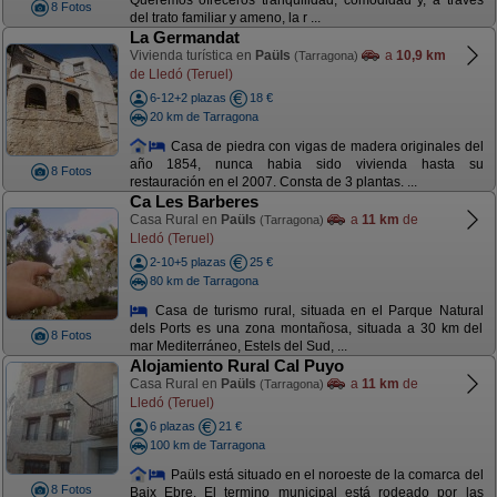
Queremos ofreceros tranquilidad, comodidad y, a través
8 Fotos
del trato familiar y ameno, la r ...
La Germandat
Vivienda turística en
Paüls
a
10,9 km
(Tarragona)
de Lledó (Teruel)
6-12+2 plazas
18 €
20 km de Tarragona
Casa de piedra con vigas de madera originales del
año 1854, nunca habia sido vivienda hasta su
8 Fotos
restauración en el 2007. Consta de 3 plantas. ...
Ca Les Barberes
Casa Rural en
Paüls
a
11 km
de
(Tarragona)
Lledó (Teruel)
2-10+5 plazas
25 €
80 km de Tarragona
Casa de turismo rural, situada en el Parque Natural
dels Ports es una zona montañosa, situada a 30 km del
8 Fotos
mar Mediterráneo, Estels del Sud, ...
Alojamiento Rural Cal Puyo
Casa Rural en
Paüls
a
11 km
de
(Tarragona)
Lledó (Teruel)
6 plazas
21 €
100 km de Tarragona
Paüls está situado en el noroeste de la comarca del
8 Fotos
Baix Ebre. El termino municipal está rodeado por las