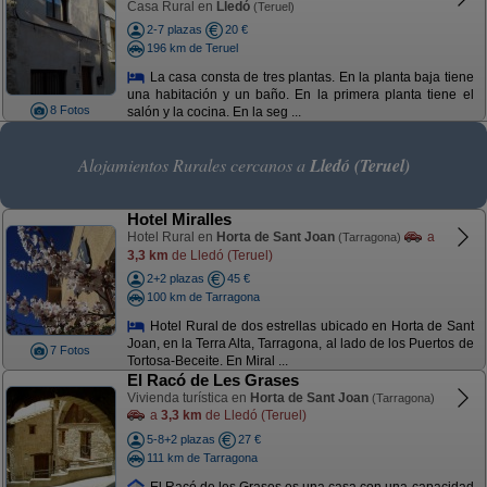
Casa Rural en
Lledó
(Teruel)
2-7 plazas
20 €
196 km de Teruel
La casa consta de tres plantas. En la planta baja tiene
una habitación y un baño. En la primera planta tiene el
8 Fotos
salón y la cocina. En la seg ...
Alojamientos Rurales cercanos a
Lledó (Teruel)
Hotel Miralles
Hotel Rural en
Horta de Sant Joan
a
(Tarragona)
3,3 km
de Lledó (Teruel)
2+2 plazas
45 €
100 km de Tarragona
Hotel Rural de dos estrellas ubicado en Horta de Sant
Joan, en la Terra Alta, Tarragona, al lado de los Puertos de
7 Fotos
Tortosa-Beceite. En Miral ...
El Racó de Les Grases
Vivienda turística en
Horta de Sant Joan
(Tarragona)
a
3,3 km
de Lledó (Teruel)
5-8+2 plazas
27 €
111 km de Tarragona
El Racó de les Grases es una casa con una capacidad