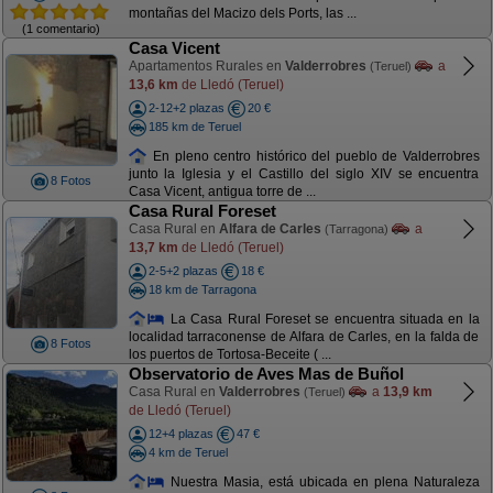
montañas del Macizo dels Ports, las ...
(1 comentario)
Casa Vicent
Apartamentos Rurales en
Valderrobres
a
(Teruel)
13,6 km
de Lledó (Teruel)
2-12+2 plazas
20 €
185 km de Teruel
En pleno centro histórico del pueblo de Valderrobres
junto la Iglesia y el Castillo del siglo XIV se encuentra
8 Fotos
Casa Vicent, antigua torre de ...
Casa Rural Foreset
Casa Rural en
Alfara de Carles
a
(Tarragona)
13,7 km
de Lledó (Teruel)
2-5+2 plazas
18 €
18 km de Tarragona
La Casa Rural Foreset se encuentra situada en la
localidad tarraconense de Alfara de Carles, en la falda de
8 Fotos
los puertos de Tortosa-Beceite ( ...
Observatorio de Aves Mas de Buñol
Casa Rural en
Valderrobres
a
13,9 km
(Teruel)
de Lledó (Teruel)
12+4 plazas
47 €
4 km de Teruel
Nuestra Masia, está ubicada en plena Naturaleza