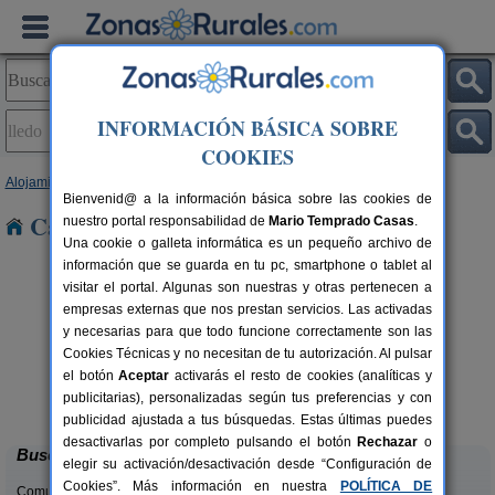
INFORMACIÓN BÁSICA SOBRE
COOKIES
Alojamientos
>
Aragón
>
Teruel
> Lledó
Bienvenid@ a la información básica sobre las cookies de
Casas Rurales en Lledó
nuestro portal responsabilidad de
Mario Temprado Casas
.
Una cookie o galleta informática es un pequeño archivo de
información que se guarda en tu pc, smartphone o tablet al
visitar el portal. Algunas son nuestras y otras pertenecen a
empresas externas que nos prestan servicios. Las activadas
y necesarias para que todo funcione correctamente son las
Cookies Técnicas y no necesitan de tu autorización. Al pulsar
el botón
Aceptar
activarás el resto de cookies (analíticas y
Casa Rural Los Cerezos
rs.
10+2 pers.
publicitarias), personalizadas según tus preferencias y con
 €
20 €
Los Cerezos (Teruel)
desde
publicidad ajustada a tus búsquedas. Estas últimas puedes
desactivarlas por completo pulsando el botón
Rechazar
o
Buscar
elegir su activación/desactivación desde “Configuración de
Cookies”. Más información en nuestra
POLÍTICA DE
Comunidades: