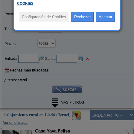
COOKIES
.
Provincias/Islas:
Tipo alquiler:
Plazas:
X
Entrada:
Salida:
Fechas más buscadas
pueblo:
Lledó
MÁS FILTROS
1 alojamiento rural en Lledó (Teruel)
Ver en el mapa
Casa Yaya Felisa