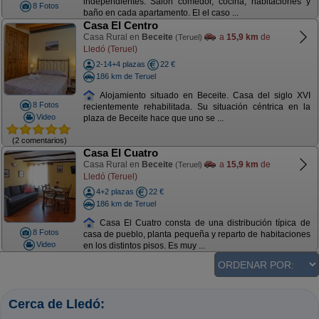
independientes. Salón comedor, cocina, habitaciones y
8 Fotos
baño en cada apartamento. El el caso ...
Casa El Centro
Casa Rural en
Beceite
a
15,9 km
de
(Teruel)
Lledó (Teruel)
2-14+4 plazas
22 €
186 km de Teruel
Alojamiento situado en Beceite. Casa del siglo XVI
8 Fotos
recientemente rehabilitada. Su situación céntrica en la
Video
plaza de Beceite hace que uno se ...
(2 comentarios)
Casa El Cuatro
Casa Rural en
Beceite
a
15,9 km
de
(Teruel)
Lledó (Teruel)
4+2 plazas
22 €
186 km de Teruel
Casa El Cuatro consta de una distribución típica de
8 Fotos
casa de pueblo, planta pequeña y reparto de habitaciones
Video
en los distintos pisos. Es muy ...
Cerca de Lledó: