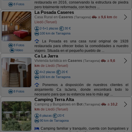
restaurada en 2016, conservando la estructura de piedra
8 Fotos
pero totalmente reformada, con techos ...
La Posada Caseres
Casa Rural en
Caseres
a
9,6 km
de
(Tarragona)
Lledó (Teruel)
2-5+1 plazas
30 €
100 km de Tarragona
La Posada es una casa rural original de 1928
8 Fotos
restaurada para ofrecer todas la comodidades a nuestro
Video
viajero. Situada en el pequeño pueblo de ...
Ca La Jarra
Vivienda turística en
Caseres
a
9,6
(Tarragona)
km
de Lledó (Teruel)
4+2 plazas
20 €
100 km de Tarragona
Ponemos a disposición de nuestros clientes el
alojamiento Ca laJarra, donde encontrará todo lo
8 Fotos
necesario para que su estancia sea lo más agr ...
Camping Terra Alta
Camping y Bungalows en
Bot
a
10,2
(Tarragona)
km
de Lledó (Teruel)
6 plazas
20 €
90 km de Tarragona
Camping familiar y tranquilo, cuenta con bungalows y