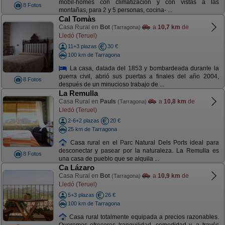
mobil-homes con climatización y con vistas a las
8 Fotos
montañas, para 2 y 5 personas, cocina- ...
Cal Tomàs
Casa Rural en
Bot
a
10,7 km
de
(Tarragona)
Lledó (Teruel)
11+3 plazas
30 €
100 km de Tarragona
La casa, datada del 1853 y bombardeada durante la
guerra civil, abrió sus puertas a finales del año 2004,
8 Fotos
después de un minucioso trabajo de ...
La Remulla
Casa Rural en
Pauls
a
10,8 km
de
(Tarragona)
Lledó (Teruel)
2-6+2 plazas
20 €
25 km de Tarragona
Casa rural en el Parc Natural Dels Ports ideal para
desconectar y pasear por la naturaleza. La Remulla es
8 Fotos
una casa de pueblo que se alquila ...
Ca Lázaro
Casa Rural en
Bot
a
10,9 km
de
(Tarragona)
Lledó (Teruel)
5+3 plazas
26 €
100 km de Tarragona
Casa rural totalmente equipada a precios razonables.