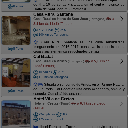
de 4 a 10 personas y situada en el centro histórico de
8 Fotos
Horta de Sant Joan. A 50 metros d ...
Casa Rural Santana
Casa Rural en
Horta de Sant Joan
a
(Tarragona)
3,4 km
de Lledó (Teruel)
6+2 plazas
26 €
100 km de Tarragona
Cara Rural Santana es una casa rehabilitada
íntegramente en 2016-2017, conserva la esencia de la
8 Fotos
casa y sus elementos estructurales del sigl ...
Cal Badat
Casa Rural en
Arnes
a
5,1 km
de
(Tarragona)
Lledó (Teruel)
10 plazas
20 €
115 km de Tarragona
Situada en el centro de Arnes, en el Parque Natural
de Els Ports, Cal Badat es una casa acogedora, amplia y
8 Fotos
cómoda. Con el cálido encanto de ...
Hotel Villa de Cretas
Hotel en
Cretas
a
6,4 km
de Lledó
(Teruel)
(Teruel)
22+3 plazas
36 €
175 km de Teruel
Hotel Rural con Encanto, donde el servicio esmerado