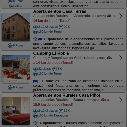
8 Fotos
con unas vistas expectaculares, y en su planta superior
Video
está construido el único Observatori ...
Apartamentos Casa Ferrás
Apartamentos Rurales en
Valderrobres
a
(Teruel)
14 km
de Lledó (Teruel)
2-12+2 plazas
20 €
180 km de Teruel
Disponemos de 2 apartamentos de 6 plazas cada
uno dispone de cocina ámplia con utensilios, lavadora,
6 Fotos
lavavajillas, microondas, fogones de ga ...
Camping El Roble
Camping y Bungalows en
Valderrobres
(Teruel)
a
14 km
de Lledó (Teruel)
22 plazas
6 €
180 km de Teruel
El Roble es una zona de acampada ubicada en el
corazón del Matarraña, es un entorno idóneo para
8 Fotos
prácticar deportes de montaña, senderismo, e ...
Apartamentos Rurales Casa Piñol
Apartamentos Rurales en
Batea
a
(Tarragona)
15,6 km
de Lledó (Teruel)
2-12+3 plazas
32 €
100 km de Tarragona
4 apartamentos rurales completamente equipados e