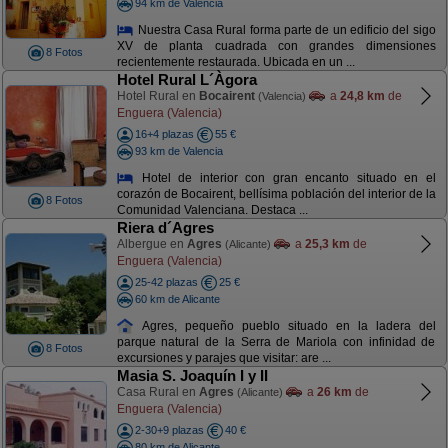
94 km de Valencia
Nuestra Casa Rural forma parte de un edificio del sigo
XV de planta cuadrada con grandes dimensiones
8 Fotos
recientemente restaurada. Ubicada en un ...
Hotel Rural L´Àgora
Hotel Rural en
Bocairent
a
24,8 km
de
(Valencia)
Enguera (Valencia)
16+4 plazas
55 €
93 km de Valencia
Hotel de interior con gran encanto situado en el
corazón de Bocairent, bellísima población del interior de la
8 Fotos
Comunidad Valenciana. Destaca ...
Riera d´Agres
Albergue en
Agres
a
25,3 km
de
(Alicante)
Enguera (Valencia)
25-42 plazas
25 €
60 km de Alicante
Agres, pequeño pueblo situado en la ladera del
parque natural de la Serra de Mariola con infinidad de
8 Fotos
excursiones y parajes que visitar: are ...
Masia S. Joaquín I y II
Casa Rural en
Agres
a
26 km
de
(Alicante)
Enguera (Valencia)
2-30+9 plazas
40 €
80 km de Alicante