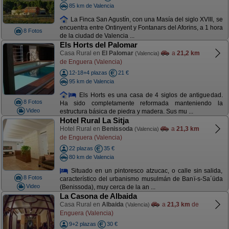
85 km de Valencia
La Finca San Agustín, con una Masía del siglo XVIII, se
encuentra entre Ontinyent y Fontanars del Aforins, a 1 hora
8 Fotos
de la ciudad de Valencia ...
Els Horts del Palomar
Casa Rural en
El Palomar
a
21,2 km
(Valencia)
de Enguera (Valencia)
12-18+4 plazas
21 €
95 km de Valencia
Els Horts es una casa de 4 siglos de antiguedad.
8 Fotos
Ha sido completamente reformada manteniendo la
Video
estructura básica de piedra y madera. Sus mu ...
Hotel Rural La Sitja
Hotel Rural en
Benissoda
a
21,3 km
(Valencia)
de Enguera (Valencia)
22 plazas
35 €
80 km de Valencia
Situado en un pintoresco atzucac, o calle sin salida,
8 Fotos
característico del urbanismo musulmán de Banï-s-Sa´üda
Video
(Benissoda), muy cerca de la an ...
La Casona de Albaida
Casa Rural en
Albaida
a
21,3 km
de
(Valencia)
Enguera (Valencia)
9+2 plazas
30 €