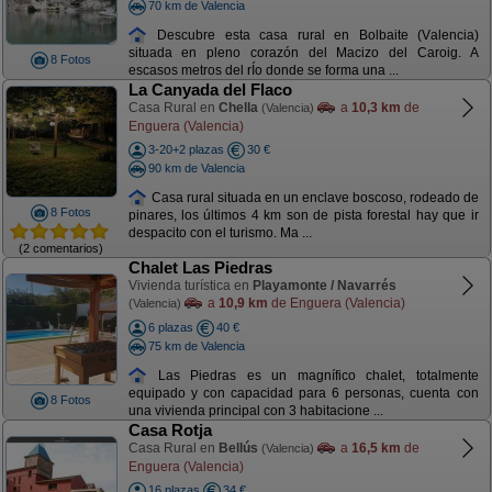
70 km de Valencia
Descubre esta casa rural en Bolbaite (Valencia)
situada en pleno corazón del Macizo del Caroig. A
8 Fotos
escasos metros del rÍo donde se forma una ...
La Canyada del Flaco
Casa Rural en
Chella
a
10,3 km
de
(Valencia)
Enguera (Valencia)
3-20+2 plazas
30 €
90 km de Valencia
Casa rural situada en un enclave boscoso, rodeado de
8 Fotos
pinares, los últimos 4 km son de pista forestal hay que ir
despacito con el turismo. Ma ...
(2 comentarios)
Chalet Las Piedras
Vivienda turística en
Playamonte / Navarrés
a
10,9 km
de Enguera (Valencia)
(Valencia)
6 plazas
40 €
75 km de Valencia
Las Piedras es un magnífico chalet, totalmente
equipado y con capacidad para 6 personas, cuenta con
8 Fotos
una vivienda principal con 3 habitacione ...
Casa Rotja
Casa Rural en
Bellús
a
16,5 km
de
(Valencia)
Enguera (Valencia)
16 plazas
34 €