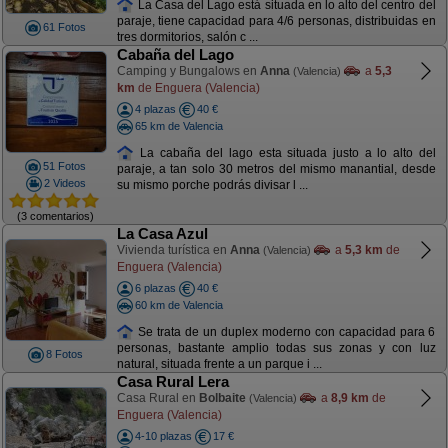
La Casa del Lago está situada en lo alto del centro del
paraje, tiene capacidad para 4/6 personas, distribuidas en
61 Fotos
tres dormitorios, salón c ...
Cabaña del Lago
Camping y Bungalows en
Anna
a
5,3
(Valencia)
km
de Enguera (Valencia)
4 plazas
40 €
65 km de Valencia
La cabaña del lago esta situada justo a lo alto del
51 Fotos
paraje, a tan solo 30 metros del mismo manantial, desde
2 Videos
su mismo porche podrás divisar l ...
(3 comentarios)
La Casa Azul
Vivienda turística en
Anna
a
5,3 km
de
(Valencia)
Enguera (Valencia)
6 plazas
40 €
60 km de Valencia
Se trata de un duplex moderno con capacidad para 6
personas, bastante amplio todas sus zonas y con luz
8 Fotos
natural, situada frente a un parque i ...
Casa Rural Lera
Casa Rural en
Bolbaite
a
8,9 km
de
(Valencia)
Enguera (Valencia)
4-10 plazas
17 €