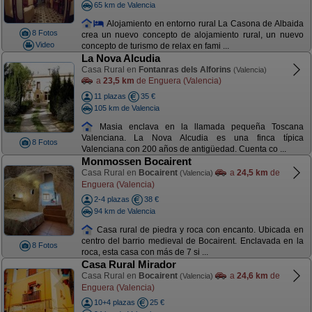
65 km de Valencia
Alojamiento en entorno rural La Casona de Albaida
8 Fotos
crea un nuevo concepto de alojamiento rural, un nuevo
Video
concepto de turismo de relax en fami ...
La Nova Alcudia
Casa Rural en
Fontanras dels Alforins
(Valencia)
a
23,5 km
de Enguera (Valencia)
11 plazas
35 €
105 km de Valencia
Masia enclava en la llamada pequeña Toscana
Valenciana. La Nova Alcudia es una finca típica
8 Fotos
Valenciana con 200 años de antigüedad. Cuenta co ...
Monmossen Bocairent
Casa Rural en
Bocairent
a
24,5 km
de
(Valencia)
Enguera (Valencia)
2-4 plazas
38 €
94 km de Valencia
Casa rural de piedra y roca con encanto. Ubicada en
centro del barrio medieval de Bocairent. Enclavada en la
8 Fotos
roca, esta casa con más de 7 si ...
Casa Rural Mirador
Casa Rural en
Bocairent
a
24,6 km
de
(Valencia)
Enguera (Valencia)
10+4 plazas
25 €