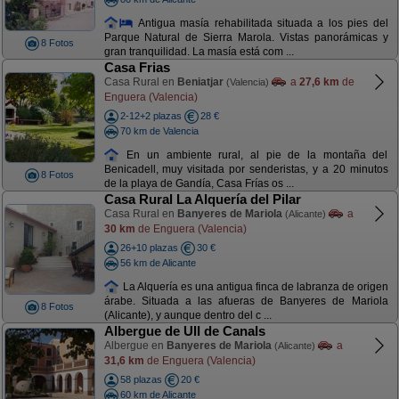
Antigua masía rehabilitada situada a los pies del
Parque Natural de Sierra Marola. Vistas panorámicas y
8 Fotos
gran tranquilidad. La masía está com ...
Casa Frias
Casa Rural en
Beniatjar
a
27,6 km
de
(Valencia)
Enguera (Valencia)
2-12+2 plazas
28 €
70 km de Valencia
En un ambiente rural, al pie de la montaña del
Benicadell, muy visitada por senderistas, y a 20 minutos
8 Fotos
de la playa de Gandía, Casa Frías os ...
Casa Rural La Alquería del Pilar
Casa Rural en
Banyeres de Mariola
a
(Alicante)
30 km
de Enguera (Valencia)
26+10 plazas
30 €
56 km de Alicante
La Alquería es una antigua finca de labranza de origen
árabe. Situada a las afueras de Banyeres de Mariola
8 Fotos
(Alicante), y aunque dentro del c ...
Albergue de Ull de Canals
Albergue en
Banyeres de Mariola
a
(Alicante)
31,6 km
de Enguera (Valencia)
58 plazas
20 €
60 km de Alicante