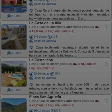
70 km de Valencia
Casa Rural independiente, donde podrás degustar de
un lugar con una magia especial, viviendo momentos
8 Fotos
inolvidables en plena naturaleza… El a ...
La Casa de La Vila
Casa Rural en
Ontinyent / Onteniente
(Valencia)
a
18,8 km
de Enguera (Valencia)
8+3 plazas
19 €
80 km de Valencia
Casa totalmente restaurada situada en el barrio
medieval amurallado de Ontinyent. Consta de 3 plantas, la
8 Fotos
baja con la entrada, la biblioteca ...
La Castellana
Casa Rural en
Bicorp
a
18,8 km
de
(Valencia)
Enguera (Valencia)
12-30 plazas
25 €
90 km de Valencia
Impresionante chalet a tan solo 300 m del casco
urbano, consta de cinco habitaciones muy amplias, con
8 Fotos
una cama de matrimonio y una litera en ...
Finca San Agustín
Casa Rural en
Ontinyent / Onteniente
(Valencia)
a
20,2 km
de Enguera (Valencia)
16+10 plazas
50 €