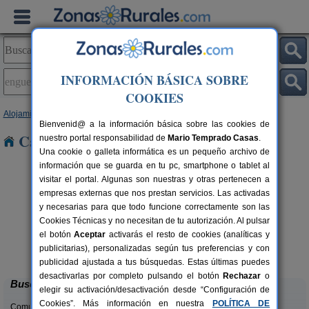
INFORMACIÓN BÁSICA SOBRE
COOKIES
Alojamientos
>
Comunidad Valenciana
>
Valencia
> Enguera
Bienvenid@ a la información básica sobre las cookies de
Casas Rurales en Enguera
nuestro portal responsabilidad de
Mario Temprado Casas
.
Una cookie o galleta informática es un pequeño archivo de
información que se guarda en tu pc, smartphone o tablet al
visitar el portal. Algunas son nuestras y otras pertenecen a
empresas externas que nos prestan servicios. Las activadas
y necesarias para que todo funcione correctamente son las
Cookies Técnicas y no necesitan de tu autorización. Al pulsar
el botón
Aceptar
activarás el resto de cookies (analíticas y
Cabaña del Lago
C
rs.
4 pers.
publicitarias), personalizadas según tus preferencias y con
 €
40 €
Anna (Valencia)
desde
publicidad ajustada a tus búsquedas. Estas últimas puedes
desactivarlas por completo pulsando el botón
Rechazar
o
Buscar
elegir su activación/desactivación desde “Configuración de
Cookies”. Más información en nuestra
POLÍTICA DE
Comunidades: