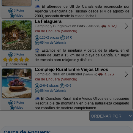
El albergue de Ull de Canals esta reconocido por
8 Fotos
Agencia Valenciana de Turismo desde el 4 de agosto de
Video
2003, pasando desde la citada fecha l ...
La Falaguera
Camping y Bungalows en
Barx
a
32,1
(Valencia)
km
de Enguera (Valencia)
120+2 plazas
24 €
65 km de Valencia
Estamos en la montaña y cerca de la playa, en el
8 Fotos
pueblo de Barx a 15 km de la playa de Gandía. Un lugar
de encanto para relajarse y disfruta ...
(1 comentario)
Complejo Rural Entre Viejos Olivos
Complejo Rural en
Benicolet
a
32,7
(Valencia)
km
de Enguera (Valencia)
2-6+1 plazas
40 €
86 km de Valencia
El Complejo Rural Entre Viejos Olivos es un pequeño
8 Fotos
Resort a pie de montaña y en plena naturaleza compueto
Video
por cabañas de madera completamen ...
Cerca de Enguera: