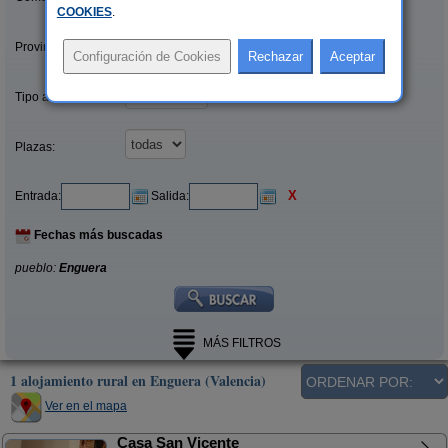
COOKIES
.
Provincias/Islas:
Tipo alquiler:
Plazas:
X
Entrada:
Salida:
Fechas más buscadas
pueblo:
Enguera
MÁS FILTROS
1 alojamiento rural en Enguera (Valencia)
Ver en el mapa
Casa San Vicente