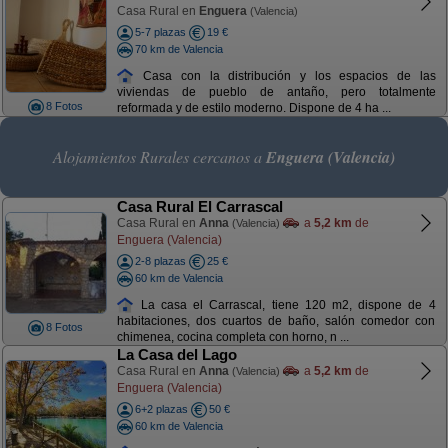
Casa Rural en
Enguera
(Valencia)
5-7 plazas
19 €
70 km de Valencia
Casa con la distribución y los espacios de las
viviendas de pueblo de antaño, pero totalmente
8 Fotos
reformada y de estilo moderno. Dispone de 4 ha ...
Alojamientos Rurales cercanos a
Enguera (Valencia)
Casa Rural El Carrascal
Casa Rural en
Anna
a
5,2 km
de
(Valencia)
Enguera (Valencia)
2-8 plazas
25 €
60 km de Valencia
La casa el Carrascal, tiene 120 m2, dispone de 4
habitaciones, dos cuartos de baño, salón comedor con
8 Fotos
chimenea, cocina completa con horno, n ...
La Casa del Lago
Casa Rural en
Anna
a
5,2 km
de
(Valencia)
Enguera (Valencia)
6+2 plazas
50 €
60 km de Valencia