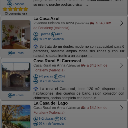
paraje, a tan solo 30 metros del mismo manantial, desde
2 Videos
su mismo porche podrás divisar l ...
(3 comentarios)
La Casa Azul
Vivienda turística en
Anna
a
34,2 km
(Valencia)
de Fortaleny (Valencia)
6 plazas
40 €
60 km de Valencia
Se trata de un duplex moderno con capacidad para 6
personas, bastante amplio todas sus zonas y con luz
8 Fotos
natural, situada frente a un parque i ...
Casa Rural El Carrascal
Casa Rural en
Anna
a
34,3 km
de
(Valencia)
Fortaleny (Valencia)
2-8 plazas
25 €
60 km de Valencia
La casa el Carrascal, tiene 120 m2, dispone de 4
habitaciones, dos cuartos de baño, salón comedor con
8 Fotos
chimenea, cocina completa con horno, n ...
La Casa del Lago
Casa Rural en
Anna
a
34,4 km
de
(Valencia)
Fortaleny (Valencia)
6+2 plazas
50 €
60 km de Valencia