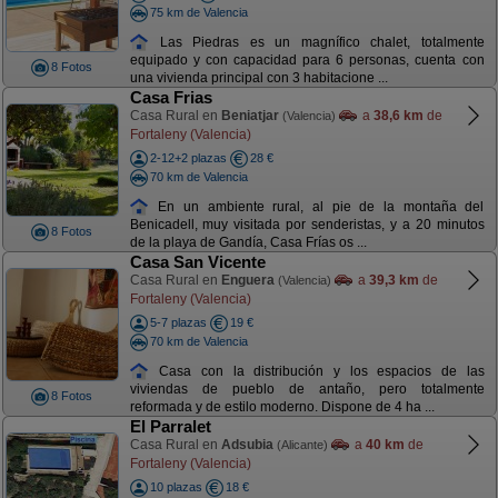
75 km de Valencia
Las Piedras es un magnífico chalet, totalmente
equipado y con capacidad para 6 personas, cuenta con
8 Fotos
una vivienda principal con 3 habitacione ...
Casa Frias
Casa Rural en
Beniatjar
a
38,6 km
de
(Valencia)
Fortaleny (Valencia)
2-12+2 plazas
28 €
70 km de Valencia
En un ambiente rural, al pie de la montaña del
Benicadell, muy visitada por senderistas, y a 20 minutos
8 Fotos
de la playa de Gandía, Casa Frías os ...
Casa San Vicente
Casa Rural en
Enguera
a
39,3 km
de
(Valencia)
Fortaleny (Valencia)
5-7 plazas
19 €
70 km de Valencia
Casa con la distribución y los espacios de las
viviendas de pueblo de antaño, pero totalmente
8 Fotos
reformada y de estilo moderno. Dispone de 4 ha ...
El Parralet
Casa Rural en
Adsubia
a
40 km
de
(Alicante)
Fortaleny (Valencia)
10 plazas
18 €