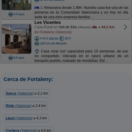
L´Almassera desde 1.994. Nuestra casa fue una de las
pioneras en la Comunidad Valenciana y es hoy en día
8 Fotos
sede de una mini-empresa familiar. ...
Les Vicentes
Casa Rural en
Vall de Ebo
a
44,2 km
(Alicante)
de Fortaleny (Valencia)
4-9+2 plazas
30 €
100 km de Alicante
Casa rural con capacidad para 10 personas, de uso
no compartido. Ubicada en el casco urbano de un
8 Fotos
tranquilo pueblo, rodeado de montañas. Est ...
Cerca de Fortaleny:
Sueca
(Valencia)
a 2,1 km
Riola
(Valencia)
a 2,4 km
Llauri
(Valencia)
a 4,3 km
Corbera
(Valencia)
a 4,6 km