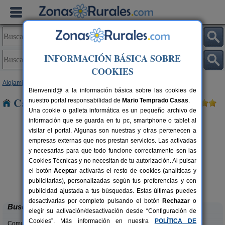
INFORMACIÓN BÁSICA SOBRE
COOKIES
Alojamientos
>
Comunidad Valenciana
>
Valencia
> Fortaleny
Bienvenid@ a la información básica sobre las cookies de
Casas Rurales cerca de Fortaleny
nuestro portal responsabilidad de
Mario Temprado Casas
.
Una cookie o galleta informática es un pequeño archivo de
información que se guarda en tu pc, smartphone o tablet al
visitar el portal. Algunas son nuestras y otras pertenecen a
empresas externas que nos prestan servicios. Las activadas
y necesarias para que todo funcione correctamente son las
Cookies Técnicas y no necesitan de tu autorización. Al pulsar
el botón
Aceptar
activarás el resto de cookies (analíticas y
La Casa del Lago
C
rs.
6+2 pers.
publicitarias), personalizadas según tus preferencias y con
 €
50 €
Anna (Valencia)
desde
publicidad ajustada a tus búsquedas. Estas últimas puedes
desactivarlas por completo pulsando el botón
Rechazar
o
Buscar
elegir su activación/desactivación desde “Configuración de
Cookies”. Más información en nuestra
POLÍTICA DE
Comunidades: