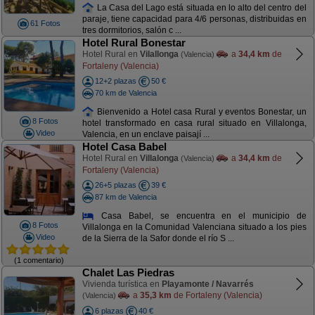
La Casa del Lago está situada en lo alto del centro del
paraje, tiene capacidad para 4/6 personas, distribuidas en
61 Fotos
tres dormitorios, salón c ...
Hotel Rural Bonestar
Hotel Rural en
Vilallonga
a
34,4 km
de
(Valencia)
Fortaleny (Valencia)
12+2 plazas
50 €
70 km de Valencia
Bienvenido a Hotel casa Rural y eventos Bonestar, un
8 Fotos
hotel transformado en casa rural situado en Villalonga,
Video
Valencia, en un enclave paisají ...
Hotel Casa Babel
Hotel Rural en
Villalonga
a
34,4 km
de
(Valencia)
Fortaleny (Valencia)
26+5 plazas
39 €
87 km de Valencia
Casa Babel, se encuentra en el municipio de
8 Fotos
Villalonga en la Comunidad Valenciana situado a los pies
Video
de la Sierra de la Safor donde el río S ...
(1 comentario)
Chalet Las Piedras
Vivienda turística en
Playamonte / Navarrés
a
35,3 km
de Fortaleny (Valencia)
(Valencia)
6 plazas
40 €