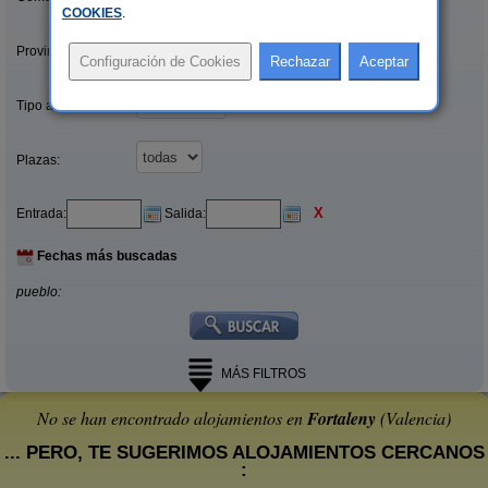
COOKIES
.
Provincias/Islas:
Tipo alquiler:
Plazas:
X
Entrada:
Salida:
Fechas más buscadas
pueblo:
MÁS FILTROS
No se han encontrado alojamientos en
Fortaleny
(Valencia)
... PERO, TE SUGERIMOS ALOJAMIENTOS CERCANOS
: