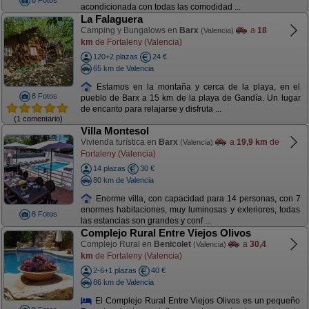
8 Fotos
acondicionada con todas las comodidad ...
La Falaguera
Camping y Bungalows en
Barx
a
18
(Valencia)
km
de Fortaleny (Valencia)
120+2 plazas
24 €
65 km de Valencia
Estamos en la montaña y cerca de la playa, en el
8 Fotos
pueblo de Barx a 15 km de la playa de Gandía. Un lugar
de encanto para relajarse y disfruta ...
(1 comentario)
Villa Montesol
Vivienda turística en
Barx
a
19,9 km
de
(Valencia)
Fortaleny (Valencia)
14 plazas
30 €
80 km de Valencia
Enorme villa, con capacidad para 14 personas, con 7
enormes habitaciones, muy luminosas y exteriores, todas
8 Fotos
las estancias son grandes y conf ...
Complejo Rural Entre Viejos Olivos
Complejo Rural en
Benicolet
a
30,4
(Valencia)
km
de Fortaleny (Valencia)
2-6+1 plazas
40 €
86 km de Valencia
El Complejo Rural Entre Viejos Olivos es un pequeño