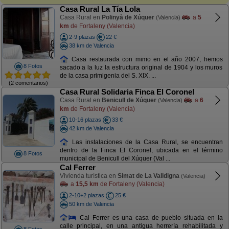
Casa Rural La Tía Lola
Casa Rural en
Polinyà de Xúquer
a
5
(Valencia)
km
de Fortaleny (Valencia)
2-9 plazas
22 €
38 km de Valencia
Casa restaurada con mimo en el año 2007, hemos
8 Fotos
sacado a la luz la estructura original de 1904 y los muros
de la casa primigenia del S. XIX. ...
(2 comentarios)
Casa Rural Solidaria Finca El Coronel
Casa Rural en
Benicull de Xúquer
a
6
(Valencia)
km
de Fortaleny (Valencia)
10-16 plazas
33 €
42 km de Valencia
Las instalaciones de la Casa Rural, se encuentran
dentro de la Finca El Coronel, ubicada en el término
8 Fotos
municipal de Benicull del Xúquer (Val ...
Cal Ferrer
Vivienda turística en
Simat de La Valldigna
(Valencia)
a
15,5 km
de Fortaleny (Valencia)
2-10+2 plazas
25 €
50 km de Valencia
Cal Ferrer es una casa de pueblo situada en la
calle principal, en una antigua herrería rehabilitada y