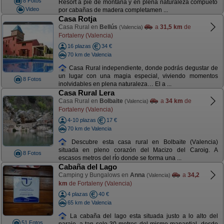
8 Fotos
Resort a pie de montaña y en plena naturaleza compueto
Video
por cabañas de madera completamen ...
Casa Rotja
Casa Rural en
Bellús
a
31,5 km
de
(Valencia)
Fortaleny (Valencia)
16 plazas
34 €
70 km de Valencia
Casa Rural independiente, donde podrás degustar de
un lugar con una magia especial, viviendo momentos
8 Fotos
inolvidables en plena naturaleza… El a ...
Casa Rural Lera
Casa Rural en
Bolbaite
a
34 km
de
(Valencia)
Fortaleny (Valencia)
4-10 plazas
17 €
70 km de Valencia
Descubre esta casa rural en Bolbaite (Valencia)
situada en pleno corazón del Macizo del Caroig. A
8 Fotos
escasos metros del rÍo donde se forma una ...
Cabaña del Lago
Camping y Bungalows en
Anna
a
34,2
(Valencia)
km
de Fortaleny (Valencia)
4 plazas
40 €
65 km de Valencia
La cabaña del lago esta situada justo a lo alto del
51 Fotos