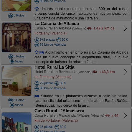
90 km de Valencia
Impresionante chalet a tan solo 300 m del casco
urbano, consta de cinco habitaciones muy amplias, con
8 Fotos
una cama de matrimonio y una litera en ...
La Casona de Albaida
Casa Rural en
Albaida
a
42,2 km
de
(Valencia)
Fortaleny (Valencia)
9+2 plazas
30 €
65 km de Valencia
Alojamiento en entorno rural La Casona de Albaida
8 Fotos
crea un nuevo concepto de alojamiento rural, un nuevo
Video
concepto de turismo de relax en fami ...
Hotel Rural La Sitja
Hotel Rural en
Benissoda
a
43,3 km
(Valencia)
de Fortaleny (Valencia)
22 plazas
35 €
80 km de Valencia
Situado en un pintoresco atzucac, o calle sin salida,
8 Fotos
característico del urbanismo musulmán de Banï-s-Sa´üda
Video
(Benissoda), muy cerca de la an ...
Casa Rural L´Almàssera
Casa Rural en
Margarida / Planes
a
44
(Alicante)
km
de Fortaleny (Valencia)
18 plazas
30 €
60 km de Alicante