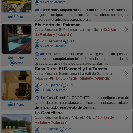
90 km de Alicante
Ofrecemos alojamiento en habitaciones decorados al
juego de antiguo + moderno. Nuestra oferta se dirige a
8 Fotos
viajeros individuales, parejas o g ...
Els Horts del Palomar
Casa Rural en
El Palomar
a
40,2 km
(Valencia)
de Fortaleny (Valencia)
12-18+4 plazas
21 €
95 km de Valencia
Els Horts es una casa de 4 siglos de antiguedad.
8 Fotos
Ha sido completamente reformada manteniendo la
Video
estructura básica de piedra y madera. Sus mu ...
Casa Rural El Raconet y La Torreta
Casa Rural en
Benirrama / La Vall de Gallinera
a
40,5 km
de Fortaleny (Valencia)
(Alicante)
2-10+2 plazas
19 €
100 km de Alicante
La Casa Rural EL RACONET es una antigua casa de
campo totalmente restaurada, situada en el casco urbano
8 Fotos
del encantador pueblecito de Benirra ...
La Castellana
Casa Rural en
Bicorp
a
41,4 km
de
(Valencia)
Fortaleny (Valencia)
12-30 plazas
25 €