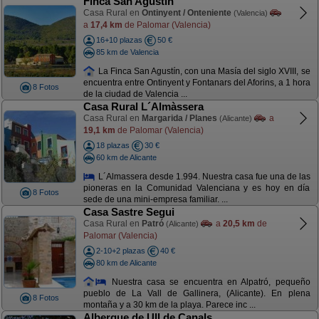
Finca San Agustín
Casa Rural en
Ontinyent / Onteniente
(Valencia)
a
17,4 km
de Palomar (Valencia)
16+10 plazas
50 €
85 km de Valencia
La Finca San Agustín, con una Masía del siglo XVIII, se
encuentra entre Ontinyent y Fontanars del Aforins, a 1 hora
8 Fotos
de la ciudad de Valencia ...
Casa Rural L´Almàssera
Casa Rural en
Margarida / Planes
a
(Alicante)
19,1 km
de Palomar (Valencia)
18 plazas
30 €
60 km de Alicante
L´Almassera desde 1.994. Nuestra casa fue una de las
pioneras en la Comunidad Valenciana y es hoy en día
8 Fotos
sede de una mini-empresa familiar. ...
Casa Sastre Segui
Casa Rural en
Patró
a
20,5 km
de
(Alicante)
Palomar (Valencia)
2-10+2 plazas
40 €
80 km de Alicante
Nuestra casa se encuentra en Alpatró, pequeño
pueblo de La Vall de Gallinera, (Alicante). En plena
8 Fotos
montaña y a 30 km de la playa. Parece inc ...
Albergue de Ull de Canals