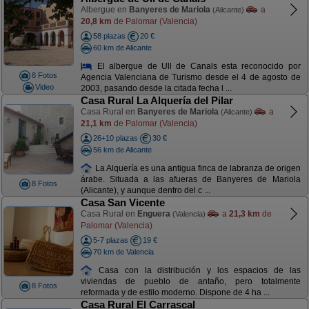
Albergue en
Banyeres de Mariola
a
(Alicante)
20,8 km
de Palomar (Valencia)
58 plazas
20 €
60 km de Alicante
El albergue de Ull de Canals esta reconocido por
8 Fotos
Agencia Valenciana de Turismo desde el 4 de agosto de
Video
2003, pasando desde la citada fecha l ...
Casa Rural La Alquería del Pilar
Casa Rural en
Banyeres de Mariola
a
(Alicante)
21,1 km
de Palomar (Valencia)
26+10 plazas
30 €
56 km de Alicante
La Alquería es una antigua finca de labranza de origen
árabe. Situada a las afueras de Banyeres de Mariola
8 Fotos
(Alicante), y aunque dentro del c ...
Casa San Vicente
Casa Rural en
Enguera
a
21,3 km
de
(Valencia)
Palomar (Valencia)
5-7 plazas
19 €
70 km de Valencia
Casa con la distribución y los espacios de las
viviendas de pueblo de antaño, pero totalmente
8 Fotos
reformada y de estilo moderno. Dispone de 4 ha ...
Casa Rural El Carrascal