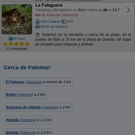
La Falaguera
Camping y Bungalows en
Barx
a
24,7
(Valencia)
km
de Palomar (Valencia)
120+2 plazas
24 €
65 km de Valencia
Estamos en la montaña y cerca de la playa, en el
8 Fotos
pueblo de Barx a 15 km de la playa de Gandía. Un lugar
de encanto para relajarse y disfruta ...
(1 comentario)
Cerca de Palomar:
El Palomar
(Valencia)
a menos de 1 km
Bufali
(Valencia)
a 2 km
Adzaneta de Albaida
(Valencia)
a 2 km
Albaida
(Valencia)
a 2,1 km
Belgida
(Valencia)
a 2,6 km