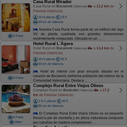
Casa Rural Mirador
Casa Rural en
Bocairent
a
13,2 km
de
(Valencia)
Palomar (Valencia)
10+4 plazas
25 €
94 km de Valencia
Nuestra Casa Rural forma parte de un edificio del sigo
XV de planta cuadrada con grandes dimensiones
8 Fotos
recientemente restaurada. Ubicada en un ...
Hotel Rural L´Àgora
Hotel Rural en
Bocairent
a
13,4 km
de
(Valencia)
Palomar (Valencia)
16+4 plazas
55 €
93 km de Valencia
Hotel de interior con gran encanto situado en el
corazón de Bocairent, bellísima población del interior de la
8 Fotos
Comunidad Valenciana. Destaca ...
Complejo Rural Entre Viejos Olivos
Complejo Rural en
Benicolet
a
17,2
(Valencia)
km
de Palomar (Valencia)
2-6+1 plazas
40 €
86 km de Valencia
El Complejo Rural Entre Viejos Olivos es un pequeño
8 Fotos
Resort a pie de montaña y en plena naturaleza compueto
Video
por cabañas de madera completamen ...