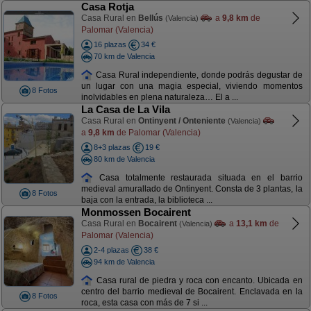
Casa Rotja
Casa Rural en
Bellús
a
9,8 km
de
(Valencia)
Palomar (Valencia)
16 plazas
34 €
70 km de Valencia
Casa Rural independiente, donde podrás degustar de
un lugar con una magia especial, viviendo momentos
8 Fotos
inolvidables en plena naturaleza… El a ...
La Casa de La Vila
Casa Rural en
Ontinyent / Onteniente
(Valencia)
a
9,8 km
de Palomar (Valencia)
8+3 plazas
19 €
80 km de Valencia
Casa totalmente restaurada situada en el barrio
medieval amurallado de Ontinyent. Consta de 3 plantas, la
8 Fotos
baja con la entrada, la biblioteca ...
Monmossen Bocairent
Casa Rural en
Bocairent
a
13,1 km
de
(Valencia)
Palomar (Valencia)
2-4 plazas
38 €
94 km de Valencia
Casa rural de piedra y roca con encanto. Ubicada en
centro del barrio medieval de Bocairent. Enclavada en la
8 Fotos
roca, esta casa con más de 7 si ...