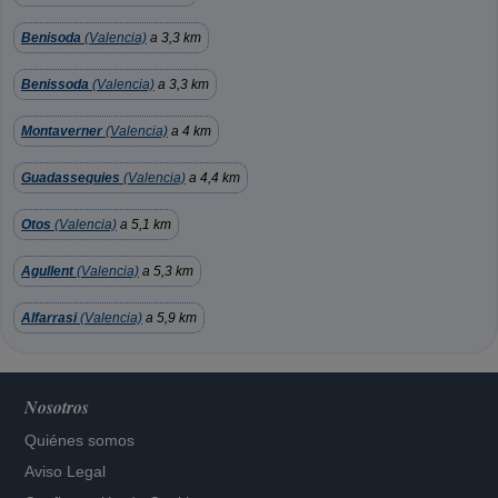
Benisoda
(Valencia)
a 3,3 km
Benissoda
(Valencia)
a 3,3 km
Montaverner
(Valencia)
a 4 km
Guadassequies
(Valencia)
a 4,4 km
Otos
(Valencia)
a 5,1 km
Agullent
(Valencia)
a 5,3 km
Alfarrasi
(Valencia)
a 5,9 km
Nosotros
Quiénes somos
Aviso Legal