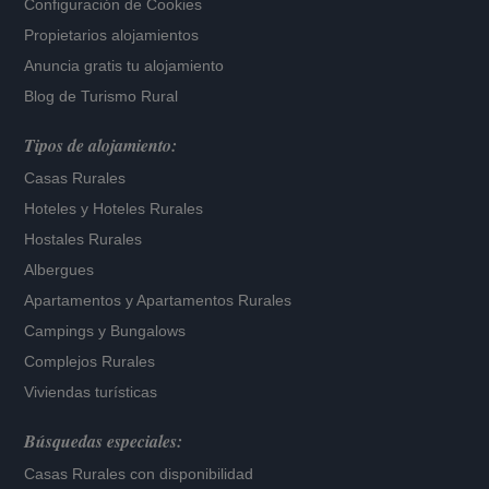
Configuración de Cookies
Propietarios alojamientos
Anuncia gratis tu alojamiento
Blog de Turismo Rural
Tipos de alojamiento:
Casas Rurales
Hoteles
y
Hoteles Rurales
Hostales Rurales
Albergues
Apartamentos
y
Apartamentos Rurales
Campings y Bungalows
Complejos Rurales
Viviendas turísticas
Búsquedas especiales:
Casas Rurales con disponibilidad