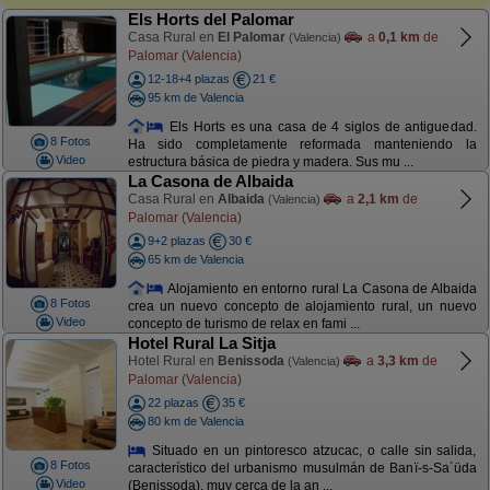
Els Horts del Palomar
Casa Rural en
El Palomar
a
0,1 km
de
(Valencia)
Palomar (Valencia)
12-18+4 plazas
21 €
95 km de Valencia
Els Horts es una casa de 4 siglos de antiguedad.
8 Fotos
Ha sido completamente reformada manteniendo la
Video
estructura básica de piedra y madera. Sus mu ...
La Casona de Albaida
Casa Rural en
Albaida
a
2,1 km
de
(Valencia)
Palomar (Valencia)
9+2 plazas
30 €
65 km de Valencia
Alojamiento en entorno rural La Casona de Albaida
8 Fotos
crea un nuevo concepto de alojamiento rural, un nuevo
Video
concepto de turismo de relax en fami ...
Hotel Rural La Sitja
Hotel Rural en
Benissoda
a
3,3 km
de
(Valencia)
Palomar (Valencia)
22 plazas
35 €
80 km de Valencia
Situado en un pintoresco atzucac, o calle sin salida,
8 Fotos
característico del urbanismo musulmán de Banï-s-Sa´üda
Video
(Benissoda), muy cerca de la an ...