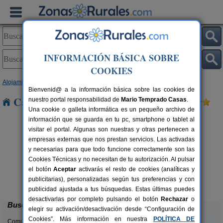
INFORMACIÓN BÁSICA SOBRE
COOKIES
Alojamientos
>
Comunidad Valenciana
>
Valencia
> Palomar
Bienvenid@ a la información básica sobre las cookies de
Casas Rurales cerca de Palomar
nuestro portal responsabilidad de
Mario Temprado Casas
.
Una cookie o galleta informática es un pequeño archivo de
información que se guarda en tu pc, smartphone o tablet al
visitar el portal. Algunas son nuestras y otras pertenecen a
empresas externas que nos prestan servicios. Las activadas
y necesarias para que todo funcione correctamente son las
Cookies Técnicas y no necesitan de tu autorización. Al pulsar
el botón
Aceptar
activarás el resto de cookies (analíticas y
Cabaña del Lago
C
rs.
4 pers.
publicitarias), personalizadas según tus preferencias y con
 €
40 €
Anna (Valencia)
desde
publicidad ajustada a tus búsquedas. Estas últimas puedes
desactivarlas por completo pulsando el botón
Rechazar
o
Buscar
elegir su activación/desactivación desde “Configuración de
Cookies”. Más información en nuestra
POLÍTICA DE
Comunidades: