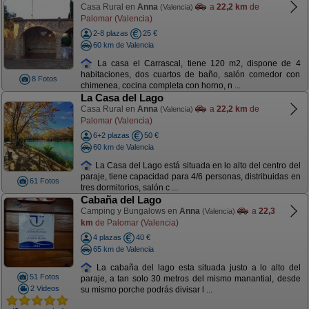
Casa Rural en
Anna
a
22,2 km
de
(Valencia)
Palomar (Valencia)
2-8 plazas
25 €
60 km de Valencia
La casa el Carrascal, tiene 120 m2, dispone de 4
habitaciones, dos cuartos de baño, salón comedor con
8 Fotos
chimenea, cocina completa con horno, n ...
La Casa del Lago
Casa Rural en
Anna
a
22,2 km
de
(Valencia)
Palomar (Valencia)
6+2 plazas
50 €
60 km de Valencia
La Casa del Lago está situada en lo alto del centro del
paraje, tiene capacidad para 4/6 personas, distribuidas en
61 Fotos
tres dormitorios, salón c ...
Cabaña del Lago
Camping y Bungalows en
Anna
a
22,3
(Valencia)
km
de Palomar (Valencia)
4 plazas
40 €
65 km de Valencia
La cabaña del lago esta situada justo a lo alto del
51 Fotos
paraje, a tan solo 30 metros del mismo manantial, desde
2 Videos
su mismo porche podrás divisar l ...