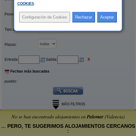
COOKIES
.
Provincias/Islas:
Tipo alquiler:
Plazas:
X
Entrada:
Salida:
Fechas más buscadas
pueblo:
MÁS FILTROS
No se han encontrado alojamientos en
Palomar
(Valencia)
... PERO, TE SUGERIMOS ALOJAMIENTOS CERCANOS
: