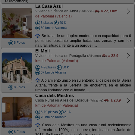
(3 comentarios)
La Casa Azul
Vivienda turística en
Anna
a
22,3 km
(Valencia)
de Palomar (Valencia)
6 plazas
40 €
60 km de Valencia
Se trata de un duplex moderno con capacidad para 6
personas, bastante amplio todas sus zonas y con luz
8 Fotos
natural, situada frente a un parque i ...
El Molí
Vivienda turística en
Penáguila
a
22,9
(Alicante)
km
de Palomar (Valencia)
4-9 plazas
50 €
67 km de Alicante
Alojamiento único en su entorno a los pies de la Sierra
Aitana, frente a la Serreta, se encuentra en el núcleo
8 Fotos
urbano lindando con el lavade ...
Casa dels Mestres
Casa Rural en
Ares del Bosque
a
23,9
(Alicante)
km
de Palomar (Valencia)
8-10 plazas
21 €
70 km de Alicante
Casa dels Mestres es una casa rural recientemente
reformada al 100%, todo nuevo, terminada en Junio de
8 Fotos
2017. Se llama Casa dels Mestres porq ...