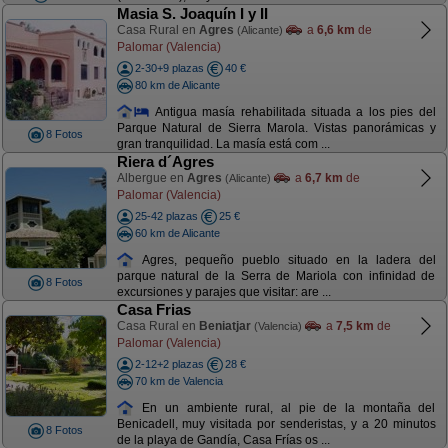
Masia S. Joaquín I y II
Casa Rural en
Agres
a
6,6 km
de
(Alicante)
Palomar (Valencia)
2-30+9 plazas
40 €
80 km de Alicante
Antigua masía rehabilitada situada a los pies del
Parque Natural de Sierra Marola. Vistas panorámicas y
8 Fotos
gran tranquilidad. La masía está com ...
Riera d´Agres
Albergue en
Agres
a
6,7 km
de
(Alicante)
Palomar (Valencia)
25-42 plazas
25 €
60 km de Alicante
Agres, pequeño pueblo situado en la ladera del
parque natural de la Serra de Mariola con infinidad de
8 Fotos
excursiones y parajes que visitar: are ...
Casa Frias
Casa Rural en
Beniatjar
a
7,5 km
de
(Valencia)
Palomar (Valencia)
2-12+2 plazas
28 €
70 km de Valencia
En un ambiente rural, al pie de la montaña del
Benicadell, muy visitada por senderistas, y a 20 minutos
8 Fotos
de la playa de Gandía, Casa Frías os ...