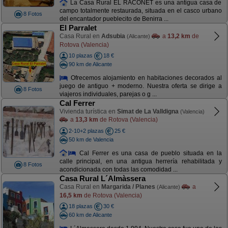
La Casa Rural EL RACONET es una antigua casa de
campo totalmente restaurada, situada en el casco urbano
8 Fotos
del encantador pueblecito de Benirra ...
El Parralet
Casa Rural en
Adsubia
a
13,2 km
de
(Alicante)
Rotova (Valencia)
10 plazas
18 €
90 km de Alicante
Ofrecemos alojamiento en habitaciones decorados al
juego de antiguo + moderno. Nuestra oferta se dirige a
8 Fotos
viajeros individuales, parejas o g ...
Cal Ferrer
Vivienda turística en
Simat de La Valldigna
(Valencia)
a
13,3 km
de Rotova (Valencia)
2-10+2 plazas
25 €
50 km de Valencia
Cal Ferrer es una casa de pueblo situada en la
calle principal, en una antigua herrería rehabilitada y
8 Fotos
acondicionada con todas las comodidad ...
Casa Rural L´Almàssera
Casa Rural en
Margarida / Planes
a
(Alicante)
16,5 km
de Rotova (Valencia)
18 plazas
30 €
60 km de Alicante