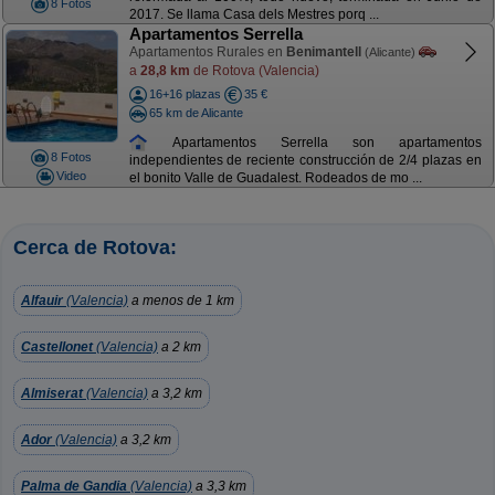
8 Fotos
2017. Se llama Casa dels Mestres porq ...
Apartamentos Serrella
Apartamentos Rurales en
Benimantell
(Alicante)
a
28,8 km
de Rotova (Valencia)
16+16 plazas
35 €
65 km de Alicante
Apartamentos Serrella son apartamentos
8 Fotos
independientes de reciente construcción de 2/4 plazas en
Video
el bonito Valle de Guadalest. Rodeados de mo ...
Cerca de Rotova:
Alfauir
(Valencia)
a menos de 1 km
Castellonet
(Valencia)
a 2 km
Almiserat
(Valencia)
a 3,2 km
Ador
(Valencia)
a 3,2 km
Palma de Gandia
(Valencia)
a 3,3 km