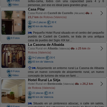
8 Fotos
sofás-cama, todos con una capacidad para 4 y 6
Video
personas, por eso es ideal para grandes grup ...
Casa Pilar
Casa Rural en
Castell de Castells
a
(Alicante)
23,7 km
de Rotova (Valencia)
14+2 plazas
30 €
90 km de Alicante
Pequeño Hotel Rural situado en el centro del pequeño
pueblo de Castell de Castells, se trata de una antigua
8 Fotos
casa de pueblo del Siglo XIX tot ...
La Casona de Albaida
Casa Rural en
Albaida
a
25 km
de
(Valencia)
Rotova (Valencia)
9+2 plazas
30 €
65 km de Valencia
Alojamiento en entorno rural La Casona de Albaida
8 Fotos
crea un nuevo concepto de alojamiento rural, un nuevo
Video
concepto de turismo de relax en fami ...
Hotel Rural La Sitja
Hotel Rural en
Benissoda
a
26,2 km
(Valencia)
de Rotova (Valencia)
22 plazas
35 €
80 km de Valencia
Situado en un pintoresco atzucac, o calle sin salida,
8 Fotos