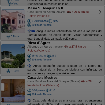
característico del urbanismo musulmán de Banï-s-Sa´üda
Video
(Benissoda), muy cerca de la an ...
Masia S. Joaquín I y II
Casa Rural en
Agres
a
26,5 km
de
(Alicante)
Rotova (Valencia)
2-30+9 plazas
40 €
80 km de Alicante
Antigua masía rehabilitada situada a los pies del
Parque Natural de Sierra Marola. Vistas panorámicas y
8 Fotos
gran tranquilidad. La masía está com ...
Riera d´Agres
Albergue en
Agres
a
27,5 km
de
(Alicante)
Rotova (Valencia)
25-42 plazas
25 €
60 km de Alicante
Agres, pequeño pueblo situado en la ladera del
parque natural de la Serra de Mariola con infinidad de
8 Fotos
excursiones y parajes que visitar: are ...
Casa dels Mestres
Casa Rural en
Ares del Bosque
a
28
(Alicante)
km
de Rotova (Valencia)
8-10 plazas
21 €
70 km de Alicante
Casa dels Mestres es una casa rural recientemente
reformada al 100%, todo nuevo, terminada en Junio de