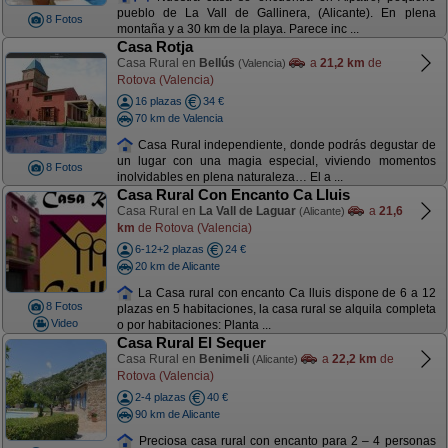
pueblo de La Vall de Gallinera, (Alicante). En plena
8 Fotos
montaña y a 30 km de la playa. Parece inc ...
Casa Rotja
Casa Rural en
Bellús
a
21,2 km
de
(Valencia)
Rotova (Valencia)
16 plazas
34 €
70 km de Valencia
Casa Rural independiente, donde podrás degustar de
un lugar con una magia especial, viviendo momentos
8 Fotos
inolvidables en plena naturaleza… El a ...
Casa Rural Con Encanto Ca Lluis
Casa Rural en
La Vall de Laguar
a
21,6
(Alicante)
km
de Rotova (Valencia)
6-12+2 plazas
24 €
20 km de Alicante
La Casa rural con encanto Ca lluis dispone de 6 a 12
8 Fotos
plazas en 5 habitaciones, la casa rural se alquila completa
Video
o por habitaciones: Planta ...
Casa Rural El Sequer
Casa Rural en
Benimeli
a
22,2 km
de
(Alicante)
Rotova (Valencia)
2-4 plazas
40 €
90 km de Alicante
Preciosa casa rural con encanto para 2 – 4 personas