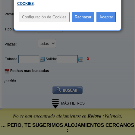
COOKIES
.
Provincias/Islas:
Tipo alquiler:
Plazas:
X
Entrada:
Salida:
Fechas más buscadas
pueblo:
MÁS FILTROS
No se han encontrado alojamientos en
Rotova
(Valencia)
... PERO, TE SUGERIMOS ALOJAMIENTOS CERCANOS
: