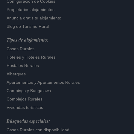
Configuración de Cookies
Propietarios alojamientos
Anuncia gratis tu alojamiento
Blog de Turismo Rural
Tipos de alojamiento:
Casas Rurales
Hoteles
y
Hoteles Rurales
Hostales Rurales
Albergues
Apartamentos
y
Apartamentos Rurales
Campings y Bungalows
Complejos Rurales
Viviendas turísticas
Búsquedas especiales:
Casas Rurales con disponibilidad