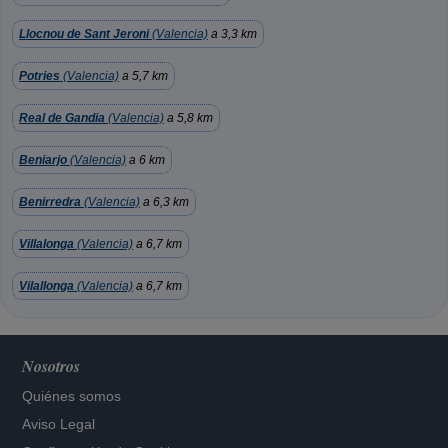
Llocnou de Sant Jeroni
(Valencia)
a 3,3 km
Potries
(Valencia)
a 5,7 km
Real de Gandia
(Valencia)
a 5,8 km
Beniarjo
(Valencia)
a 6 km
Benirredra
(Valencia)
a 6,3 km
Villalonga
(Valencia)
a 6,7 km
Vilallonga
(Valencia)
a 6,7 km
Nosotros
Quiénes somos
Aviso Legal