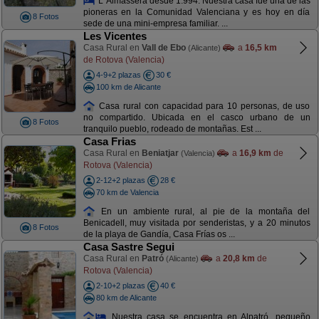
L´Almassera desde 1.994. Nuestra casa fue una de las
pioneras en la Comunidad Valenciana y es hoy en día
8 Fotos
sede de una mini-empresa familiar. ...
Les Vicentes
Casa Rural en
Vall de Ebo
a
16,5 km
(Alicante)
de Rotova (Valencia)
4-9+2 plazas
30 €
100 km de Alicante
Casa rural con capacidad para 10 personas, de uso
no compartido. Ubicada en el casco urbano de un
8 Fotos
tranquilo pueblo, rodeado de montañas. Est ...
Casa Frias
Casa Rural en
Beniatjar
a
16,9 km
de
(Valencia)
Rotova (Valencia)
2-12+2 plazas
28 €
70 km de Valencia
En un ambiente rural, al pie de la montaña del
Benicadell, muy visitada por senderistas, y a 20 minutos
8 Fotos
de la playa de Gandía, Casa Frías os ...
Casa Sastre Segui
Casa Rural en
Patró
a
20,8 km
de
(Alicante)
Rotova (Valencia)
2-10+2 plazas
40 €
80 km de Alicante
Nuestra casa se encuentra en Alpatró, pequeño