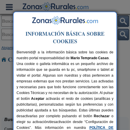
INFORMACIÓN BÁSICA SOBRE
COOKIES
Alojamientos
>
Comunidad Valenciana
>
Valencia
> Rotova
Bienvenid@ a la información básica sobre las cookies de
Casas Rurales cerca de Rotova
nuestro portal responsabilidad de
Mario Temprado Casas
.
Una cookie o galleta informática es un pequeño archivo de
información que se guarda en tu pc, smartphone o tablet al
visitar el portal. Algunas son nuestras y otras pertenecen a
empresas externas que nos prestan servicios. Las activadas
y necesarias para que todo funcione correctamente son las
Cookies Técnicas y no necesitan de tu autorización. Al pulsar
el botón
Aceptar
activarás el resto de cookies (analíticas y
La Casa del Lago
C
rs.
6+2 pers.
publicitarias), personalizadas según tus preferencias y con
 €
50 €
Anna (Valencia)
desde
publicidad ajustada a tus búsquedas. Estas últimas puedes
desactivarlas por completo pulsando el botón
Rechazar
o
Buscar
elegir su activación/desactivación desde “Configuración de
Cookies”. Más información en nuestra
POLÍTICA DE
Comunidades: