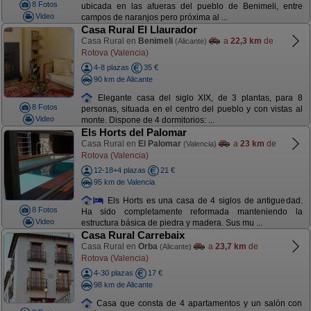
8 Fotos
ubicada en las afueras del pueblo de Benimeli, entre
Video
campos de naranjos pero próxima al ...
Casa Rural El Llaurador
Casa Rural en
Benimeli
a
22,3 km
de
(Alicante)
Rotova (Valencia)
4-8 plazas
35 €
90 km de Alicante
Elegante casa del siglo XIX, de 3 plantas, para 8
8 Fotos
personas, situada en el centro del pueblo y con vistas al
Video
monte. Dispone de 4 dormitorios: ...
Els Horts del Palomar
Casa Rural en
El Palomar
a
23 km
de
(Valencia)
Rotova (Valencia)
12-18+4 plazas
21 €
95 km de Valencia
Els Horts es una casa de 4 siglos de antiguedad.
8 Fotos
Ha sido completamente reformada manteniendo la
Video
estructura básica de piedra y madera. Sus mu ...
Casa Rural Carrebaix
Casa Rural en
Orba
a
23,7 km
de
(Alicante)
Rotova (Valencia)
4-30 plazas
17 €
98 km de Alicante
Casa que consta de 4 apartamentos y un salón con