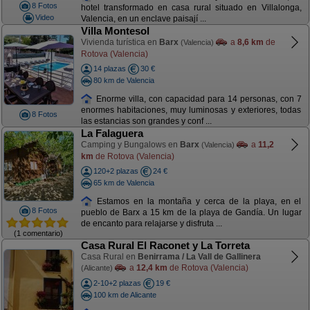
8 Fotos
hotel transformado en casa rural situado en Villalonga,
Video
Valencia, en un enclave paisají ...
Villa Montesol
Vivienda turística en
Barx
a
8,6 km
de
(Valencia)
Rotova (Valencia)
14 plazas
30 €
80 km de Valencia
Enorme villa, con capacidad para 14 personas, con 7
enormes habitaciones, muy luminosas y exteriores, todas
8 Fotos
las estancias son grandes y conf ...
La Falaguera
Camping y Bungalows en
Barx
a
11,2
(Valencia)
km
de Rotova (Valencia)
120+2 plazas
24 €
65 km de Valencia
Estamos en la montaña y cerca de la playa, en el
8 Fotos
pueblo de Barx a 15 km de la playa de Gandía. Un lugar
de encanto para relajarse y disfruta ...
(1 comentario)
Casa Rural El Raconet y La Torreta
Casa Rural en
Benirrama / La Vall de Gallinera
a
12,4 km
de Rotova (Valencia)
(Alicante)
2-10+2 plazas
19 €
100 km de Alicante