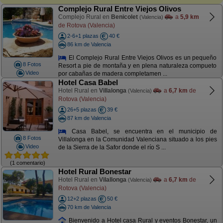
Complejo Rural Entre Viejos Olivos
Complejo Rural en
Benicolet
a
5,9 km
(Valencia)
de Rotova (Valencia)
2-6+1 plazas
40 €
86 km de Valencia
El Complejo Rural Entre Viejos Olivos es un pequeño
8 Fotos
Resort a pie de montaña y en plena naturaleza compueto
Video
por cabañas de madera completamen ...
Hotel Casa Babel
Hotel Rural en
Villalonga
a
6,7 km
de
(Valencia)
Rotova (Valencia)
26+5 plazas
39 €
87 km de Valencia
Casa Babel, se encuentra en el municipio de
8 Fotos
Villalonga en la Comunidad Valenciana situado a los pies
Video
de la Sierra de la Safor donde el río S ...
(1 comentario)
Hotel Rural Bonestar
Hotel Rural en
Vilallonga
a
6,7 km
de
(Valencia)
Rotova (Valencia)
12+2 plazas
50 €
70 km de Valencia
Bienvenido a Hotel casa Rural y eventos Bonestar, un