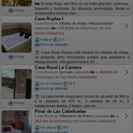
El hotel Pago del Olivo es un hotel atractivo, luminoso,
tranquilo y funcional. Su situación privilegiada, frente al
8 Fotos
emblemático Archivo Gen ...
Casa Ruplas I
Casa Rural en
Villalba de Adaja / Matapozuelos
a
17,9 km
de Aldeamayor de San
(Valladolid)
Martin (Valladolid)
4 plazas
21 €
40 km de Valladolid
Casa Rural Ruplas está situada en Villalba de Adaja,
8 Fotos
un pequeño pero encantador pueblo que pertenece a
Matapozuelos, villa gastronómica. Es ...
Casa Rural La Cantara
Casa Rural en
Serrada
a
18,9 km
de
(Valladolid)
Aldeamayor de San Martin (Valladolid)
10-12+3 plazas
35 €
24 km de Valladolid
La casa recién inagurada consta de un patio de 500 m
y la vivienda de 470 m., 3 salones de 40 m., 3
8 Fotos
habitaciones dobles, 2 triples, sala de ...
Pinar de Las Cabañuelas
Casa Rural en
Villanueva de Duero
a
(Valladolid)
19,1 km
de Aldeamayor de San Martin (Valladolid)
4+2 plazas
29 €
18 km de Valladolid