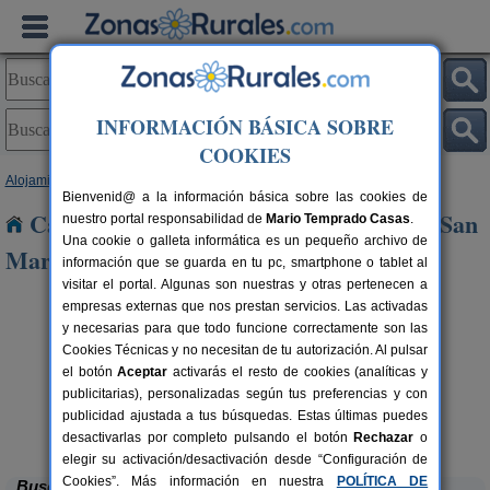
INFORMACIÓN BÁSICA SOBRE
COOKIES
Alojamientos
>
Castilla y León
>
Valladolid
> Aldeamayor de San Martin
Bienvenid@ a la información básica sobre las cookies de
Casas Rurales cerca de Aldeamayor de San
nuestro portal responsabilidad de
Mario Temprado Casas
.
Una cookie o galleta informática es un pequeño archivo de
Martin
información que se guarda en tu pc, smartphone o tablet al
visitar el portal. Algunas son nuestras y otras pertenecen a
empresas externas que nos prestan servicios. Las activadas
y necesarias para que todo funcione correctamente son las
Cookies Técnicas y no necesitan de tu autorización. Al pulsar
el botón
Aceptar
activarás el resto de cookies (analíticas y
publicitarias), personalizadas según tus preferencias y con
publicidad ajustada a tus búsquedas. Estas últimas puedes
Casa Rural Roca Pintada
rs.
4+1 pers.
 €
18 €
Castrodeza (Valladolid)
desde
desactivarlas por completo pulsando el botón
Rechazar
o
elegir su activación/desactivación desde “Configuración de
Cookies”. Más información en nuestra
POLÍTICA DE
Buscar