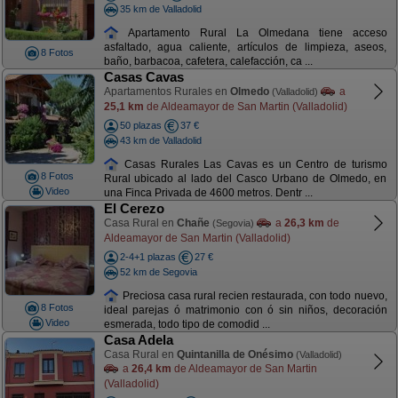
35 km de Valladolid
Apartamento Rural La Olmedana tiene acceso
asfaltado, agua caliente, artículos de limpieza, aseos,
8 Fotos
baño, barbacoa, cafetera, calefacción, ca ...
Casas Cavas
Apartamentos Rurales en
Olmedo
a
(Valladolid)
25,1 km
de Aldeamayor de San Martin (Valladolid)
50 plazas
37 €
43 km de Valladolid
Casas Rurales Las Cavas es un Centro de turismo
8 Fotos
Rural ubicado al lado del Casco Urbano de Olmedo, en
Video
una Finca Privada de 4600 metros. Dentr ...
El Cerezo
Casa Rural en
Chañe
a
26,3 km
de
(Segovia)
Aldeamayor de San Martin (Valladolid)
2-4+1 plazas
27 €
52 km de Segovia
Preciosa casa rural recien restaurada, con todo nuevo,
8 Fotos
ideal parejas ó matrimonio con ó sin niños, decoración
Video
esmerada, todo tipo de comodid ...
Casa Adela
Casa Rural en
Quintanilla de Onésimo
(Valladolid)
a
26,4 km
de Aldeamayor de San Martin
(Valladolid)