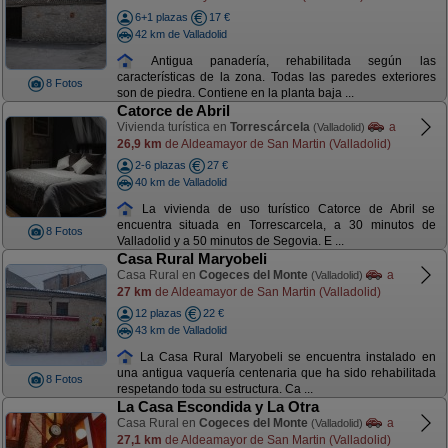
6+1 plazas
17 €
42 km de Valladolid
Antigua panadería, rehabilitada según las
características de la zona. Todas las paredes exteriores
8 Fotos
son de piedra. Contiene en la planta baja ...
Catorce de Abril
Vivienda turística en
Torrescárcela
a
(Valladolid)
26,9 km
de Aldeamayor de San Martin (Valladolid)
2-6 plazas
27 €
40 km de Valladolid
La vivienda de uso turístico Catorce de Abril se
encuentra situada en Torrescarcela, a 30 minutos de
8 Fotos
Valladolid y a 50 minutos de Segovia. E ...
Casa Rural Maryobeli
Casa Rural en
Cogeces del Monte
a
(Valladolid)
27 km
de Aldeamayor de San Martin (Valladolid)
12 plazas
22 €
43 km de Valladolid
La Casa Rural Maryobeli se encuentra instalado en
una antigua vaquería centenaria que ha sido rehabilitada
8 Fotos
respetando toda su estructura. Ca ...
La Casa Escondida y La Otra
Casa Rural en
Cogeces del Monte
a
(Valladolid)
27,1 km
de Aldeamayor de San Martin (Valladolid)