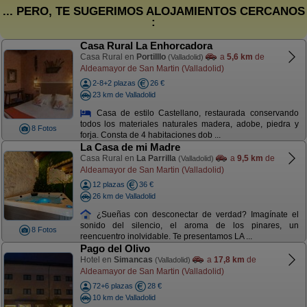
... PERO, TE SUGERIMOS ALOJAMIENTOS CERCANOS
:
Casa Rural La Enhorcadora
Casa Rural en
Portilllo
a
5,6 km
de
(Valladolid)
Aldeamayor de San Martin (Valladolid)
2-8+2 plazas
26 €
23 km de Valladolid
Casa de estilo Castellano, restaurada conservando
todos los materiales naturales madera, adobe, piedra y
8 Fotos
forja. Consta de 4 habitaciones dob ...
La Casa de mi Madre
Casa Rural en
La Parrilla
a
9,5 km
de
(Valladolid)
Aldeamayor de San Martin (Valladolid)
12 plazas
36 €
26 km de Valladolid
¿Sueñas con desconectar de verdad? Imagínate el
sonido del silencio, el aroma de los pinares, un
8 Fotos
reencuentro inolvidable. Te presentamos LA ...
Pago del Olivo
Hotel en
Simancas
a
17,8 km
de
(Valladolid)
Aldeamayor de San Martin (Valladolid)
72+6 plazas
28 €
10 km de Valladolid