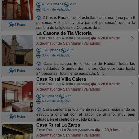
4-12+1 plazas
20 €
41 km de Valladolid
2 Casas Rurales, de 4 estrellas cada una, (una para 6
personas + 2 mas, y otra para 4 personas), que a la
8 Fotos
sombra de la Iglesia de Cogeces de ...
La Casona de Tía Victoria
Casa Rural en
Rueda
a
28,8 km
de
(Valladolid)
Aldeamayor de San Martin (Valladolid)
16+8 plazas
25 €
38 km de Valladolid
Casa palaciega. En el centro de Rueda. Todas las
comodidades. Grandes dormitorios. Comedor para hasta
8 Fotos
24 personas. Totalmente equipada. Cinc ...
Casa Rural Villa Calera
Casa Rural en
Rueda
a
28,8 km
de
(Valladolid)
Aldeamayor de San Martin (Valladolid)
8+3 plazas
30 €
40 km de Valladolid
Casa centenaria totalmente restaurada respetando su
estructura original con el sabor de antaño, muy bien
8 Fotos
situada en el centro de Rueda para ...
Casa Rural La Zarza
Casa Rural en
La Zarza
a
29,9 km
de
(Valladolid)
Aldeamayor de San Martin (Valladolid)