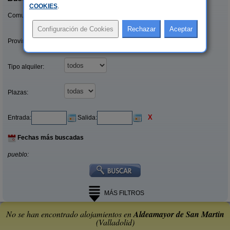
COOKIES
.
Comunidades:
Provincias/Islas:
Tipo alquiler:
Plazas:
X
Entrada:
Salida:
Fechas más buscadas
pueblo:
MÁS FILTROS
No se han encontrado alojamientos en
Aldeamayor de San Martin
(Valladolid)