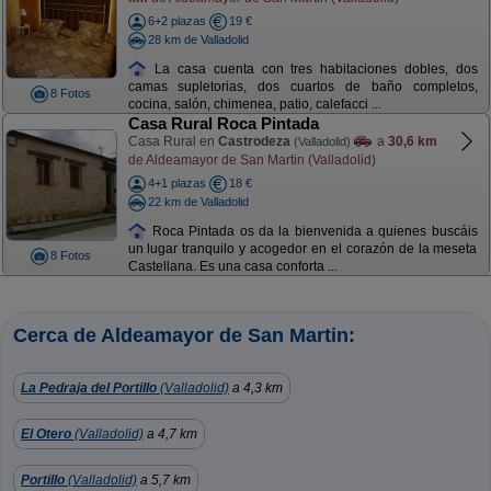
6+2 plazas
19 €
28 km de Valladolid
La casa cuenta con tres habitaciones dobles, dos
camas supletorias, dos cuartos de baño completos,
8 Fotos
cocina, salón, chimenea, patio, calefacci ...
Casa Rural Roca Pintada
Casa Rural en
Castrodeza
a
30,6 km
(Valladolid)
de Aldeamayor de San Martin (Valladolid)
4+1 plazas
18 €
22 km de Valladolid
Roca Pintada os da la bienvenida a quienes buscáis
un lugar tranquilo y acogedor en el corazón de la meseta
8 Fotos
Castellana. Es una casa conforta ...
Cerca de Aldeamayor de San Martin:
La Pedraja del Portillo
(Valladolid)
a 4,3 km
El Otero
(Valladolid)
a 4,7 km
Portillo
(Valladolid)
a 5,7 km