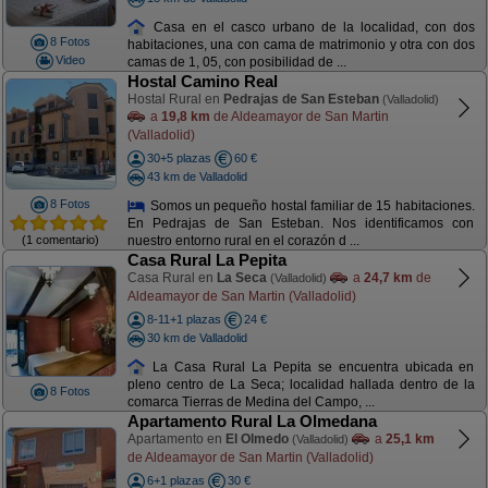
Casa en el casco urbano de la localidad, con dos
8 Fotos
habitaciones, una con cama de matrimonio y otra con dos
Video
camas de 1, 05, con posibilidad de ...
Hostal Camino Real
Hostal Rural en
Pedrajas de San Esteban
(Valladolid)
a
19,8 km
de Aldeamayor de San Martin
(Valladolid)
30+5 plazas
60 €
43 km de Valladolid
8 Fotos
Somos un pequeño hostal familiar de 15 habitaciones.
En Pedrajas de San Esteban. Nos identificamos con
(1 comentario)
nuestro entorno rural en el corazón d ...
Casa Rural La Pepita
Casa Rural en
La Seca
a
24,7 km
de
(Valladolid)
Aldeamayor de San Martin (Valladolid)
8-11+1 plazas
24 €
30 km de Valladolid
La Casa Rural La Pepita se encuentra ubicada en
pleno centro de La Seca; localidad hallada dentro de la
8 Fotos
comarca Tierras de Medina del Campo, ...
Apartamento Rural La Olmedana
Apartamento en
El Olmedo
a
25,1 km
(Valladolid)
de Aldeamayor de San Martin (Valladolid)
6+1 plazas
30 €