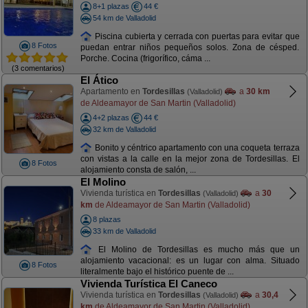
8+1 plazas
44 €
54 km de Valladolid
Piscina cubierta y cerrada con puertas para evitar que
8 Fotos
puedan entrar niños pequeños solos. Zona de césped.
Porche. Cocina (frigorífico, cáma ...
(3 comentarios)
El Ático
Apartamento en
Tordesillas
a
30 km
(Valladolid)
de Aldeamayor de San Martin (Valladolid)
4+2 plazas
44 €
32 km de Valladolid
Bonito y céntrico apartamento con una coqueta terraza
con vistas a la calle en la mejor zona de Tordesillas. El
8 Fotos
alojamiento consta de salón, ...
El Molino
Vivienda turística en
Tordesillas
a
30
(Valladolid)
km
de Aldeamayor de San Martin (Valladolid)
8 plazas
33 km de Valladolid
El Molino de Tordesillas es mucho más que un
alojamiento vacacional: es un lugar con alma. Situado
8 Fotos
literalmente bajo el histórico puente de ...
Vivienda Turística El Caneco
Vivienda turística en
Tordesillas
a
30,4
(Valladolid)
km
de Aldeamayor de San Martin (Valladolid)