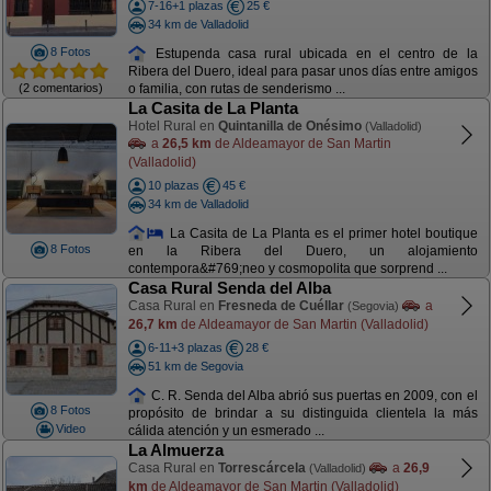
7-16+1 plazas
25 €
34 km de Valladolid
8 Fotos
Estupenda casa rural ubicada en el centro de la
Ribera del Duero, ideal para pasar unos días entre amigos
(2 comentarios)
o familia, con rutas de senderismo ...
La Casita de La Planta
Hotel Rural en
Quintanilla de Onésimo
(Valladolid)
a
26,5 km
de Aldeamayor de San Martin
(Valladolid)
10 plazas
45 €
34 km de Valladolid
La Casita de La Planta es el primer hotel boutique
8 Fotos
en la Ribera del Duero, un alojamiento
contempora&#769;neo y cosmopolita que sorprend ...
Casa Rural Senda del Alba
Casa Rural en
Fresneda de Cuéllar
a
(Segovia)
26,7 km
de Aldeamayor de San Martin (Valladolid)
6-11+3 plazas
28 €
51 km de Segovia
C. R. Senda del Alba abrió sus puertas en 2009, con el
8 Fotos
propósito de brindar a su distinguida clientela la más
Video
cálida atención y un esmerado ...
La Almuerza
Casa Rural en
Torrescárcela
a
26,9
(Valladolid)
km
de Aldeamayor de San Martin (Valladolid)