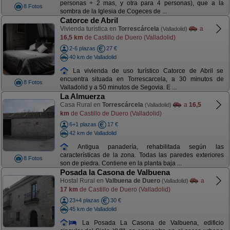
personas + 2 mas, y otra para 4 personas), que a la
8 Fotos
sombra de la Iglesia de Cogeces de ...
Catorce de Abril
Vivienda turística en
Torrescárcela
a
(Valladolid)
16,5 km
de Castillo de Duero (Valladolid)
2-6 plazas
27 €
40 km de Valladolid
La vivienda de uso turístico Catorce de Abril se
encuentra situada en Torrescarcela, a 30 minutos de
8 Fotos
Valladolid y a 50 minutos de Segovia. E ...
La Almuerza
Casa Rural en
Torrescárcela
a
16,5
(Valladolid)
km
de Castillo de Duero (Valladolid)
6+1 plazas
17 €
42 km de Valladolid
Antigua panadería, rehabilitada según las
características de la zona. Todas las paredes exteriores
8 Fotos
son de piedra. Contiene en la planta baja ...
Posada la Casona de Valbuena
Hostal Rural en
Valbuena de Duero
a
(Valladolid)
17 km
de Castillo de Duero (Valladolid)
23+4 plazas
30 €
45 km de Valladolid
La Posada La Casona de Valbuena, edificio