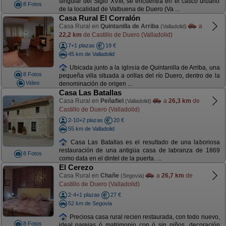
singular del Siglo XVIII, se encuentra en el casco urbano
8 Fotos
de la localidad de Valbuena de Duero (Va ...
Casa Rural El Corralón
Casa Rural en
Quintanilla de Arriba
a
(Valladolid)
22,2 km
de Castillo de Duero (Valladolid)
7+1 plazas
19 €
45 km de Valladolid
Ubicada junto a la iglesia de Quintanilla de Arriba, una
8 Fotos
pequeña villa situada a orillas del río Duero, dentro de la
Video
denominación de origen ...
Casa Las Batallas
Casa Rural en
Peñafiel
a
26,3 km
de
(Valladolid)
Castillo de Duero (Valladolid)
2-10+2 plazas
20 €
55 km de Valladolid
Casa Las Batallas es el resultado de una laboriosa
restauración de una antigüa casa de labranza de 1869
8 Fotos
como data en el dintel de la puerta. ...
El Cerezo
Casa Rural en
Chañe
a
26,7 km
de
(Segovia)
Castillo de Duero (Valladolid)
2-4+1 plazas
27 €
52 km de Segovia
Preciosa casa rural recien restaurada, con todo nuevo,
8 Fotos
ideal parejas ó matrimonio con ó sin niños, decoración