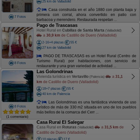
25 km de Valladolid
Casa construida en el año 1880 con planta baja y
primera con corral, ahora convertido en patio con
7 Fotos
barbacoa y merendero. Restaurada respetan ...
Pago de Trascasas
Hotel Rural en
Cubillas de Santa Marta
(Valladolid)
a
30,9 km
de Castillo de Duero (Valladolid)
2-16+4 plazas
55 €
27 km de Valladolid
PAGO DE TRASCASAS es un Hotel Rural (Centro de
Turismo Rural) por habitaciones, con servicio de
8 Fotos
restaurante y una gran variedad de actividad ...
Las Golondrinas
Vivienda turística en
Vertavillo
a
31,1
(Palencia)
km
de Castillo de Duero (Valladolid)
18+7 plazas
55 €
40 km de Palencia
Las Golondrinas es una fantástica vivienda de uso
8 Fotos
turístico de más de 330 m2 situada en uno de los pueblos
más bellos de la comarca del Cerr ...
(1 comentario)
Casa Rural El Salegar
Casa Rural en
Roturas
a
31,5 km
de
(Valladolid)
Castillo de Duero (Valladolid)
10 plazas
17 €