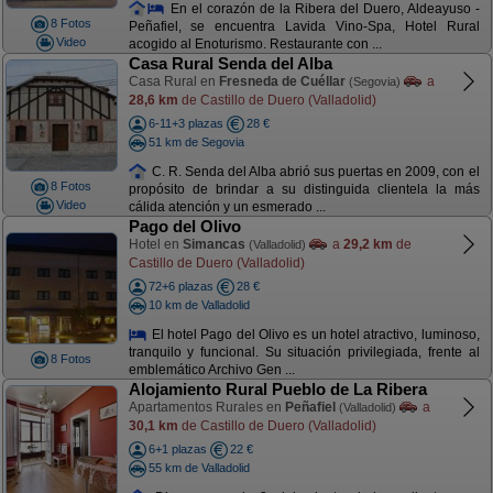
En el corazón de la Ribera del Duero, Aldeayuso -
8 Fotos
Peñafiel, se encuentra Lavida Vino-Spa, Hotel Rural
Video
acogido al Enoturismo. Restaurante con ...
Casa Rural Senda del Alba
Casa Rural en
Fresneda de Cuéllar
a
(Segovia)
28,6 km
de Castillo de Duero (Valladolid)
6-11+3 plazas
28 €
51 km de Segovia
C. R. Senda del Alba abrió sus puertas en 2009, con el
8 Fotos
propósito de brindar a su distinguida clientela la más
Video
cálida atención y un esmerado ...
Pago del Olivo
Hotel en
Simancas
a
29,2 km
de
(Valladolid)
Castillo de Duero (Valladolid)
72+6 plazas
28 €
10 km de Valladolid
El hotel Pago del Olivo es un hotel atractivo, luminoso,
tranquilo y funcional. Su situación privilegiada, frente al
8 Fotos
emblemático Archivo Gen ...
Alojamiento Rural Pueblo de La Ribera
Apartamentos Rurales en
Peñafiel
a
(Valladolid)
30,1 km
de Castillo de Duero (Valladolid)
6+1 plazas
22 €
55 km de Valladolid