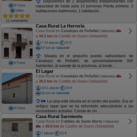
Disponemos de 2 alojamientos independientes con
8 Fotos
capacidad de hasta para 13 personas Planta primera: 2
Video
habitaciones matrimonio, 1 habitación ...
(1 comentario)
Casa Rural La Herrería
Casa Rural en
Canalejas de Peñafiel
(Valladolid)
a
30,5 km
de Castillo de Duero (Valladolid)
7-10 plazas
21 €
57 km de Valladolid
Situada en el pequeño pueblo vallisoletano de
Canalejas de Peñafiel, de aproximadamente 300
8 Fotos
habitantes, al sureste de la provincia, al borde ...
El Lagar
Casa Rural en
Canalejas de Peñafiel
(Valladolid)
a
30,5 km
de Castillo de Duero (Valladolid)
10+1 plazas
20 €
55 km de Valladolid
La casa está situada en el centro del pueblo. Era un
antiguo lagar que se ha reformado adecuándolo a las
8 Fotos
necesidades actuales. Consta de cin ...
Casa Rural Sarmiento
Casa Rural en
Cubillas de Santa Marta
(Valladolid)
a
30,8 km
de Castillo de Duero (Valladolid)
7 plazas
22 €