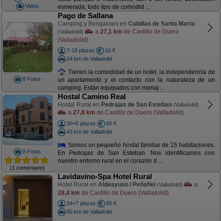
Video
esmerada, todo tipo de comodid ...
Pago de Sallana
Camping y Bungalows en
Cubillas de Santa Marta
a
27,1 km
de Castillo de Duero
(Valladolid)
(Valladolid)
7-18 plazas
16 €
24 km de Valladolid
Tienen la comodidad de un hotel, la independencia de
8 Fotos
un apartamento y el contacto con la naturaleza de un
camping. Están equipados con menaj ...
Hostal Camino Real
Hostal Rural en
Pedrajas de San Esteban
(Valladolid)
a
27,8 km
de Castillo de Duero (Valladolid)
30+5 plazas
60 €
43 km de Valladolid
Somos un pequeño hostal familiar de 15 habitaciones.
8 Fotos
En Pedrajas de San Esteban. Nos identificamos con
nuestro entorno rural en el corazón d ...
(1 comentario)
Lavidavino-Spa Hotel Rural
Hotel Rural en
Aldeayuso / Peñafiel
a
(Valladolid)
28,4 km
de Castillo de Duero (Valladolid)
34+7 plazas
65 €
60 km de Valladolid