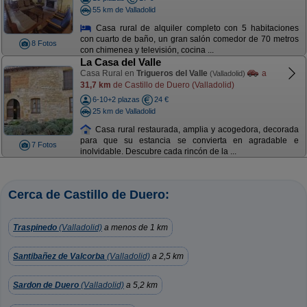
55 km de Valladolid
Casa rural de alquiler completo con 5 habitaciones
con cuarto de baño, un gran salón comedor de 70 metros
8 Fotos
con chimenea y televisión, cocina ...
La Casa del Valle
Casa Rural en
Trigueros del Valle
a
(Valladolid)
31,7 km
de Castillo de Duero (Valladolid)
6-10+2 plazas
24 €
25 km de Valladolid
Casa rural restaurada, amplia y acogedora, decorada
para que su estancia se convierta en agradable e
7 Fotos
inolvidable. Descubre cada rincón de la ...
Cerca de Castillo de Duero:
Traspinedo
(Valladolid)
a menos de 1 km
Santibañez de Valcorba
(Valladolid)
a 2,5 km
Sardon de Duero
(Valladolid)
a 5,2 km