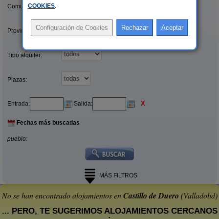
COOKIES
.
Comunidades:
Provincias/Islas:
Tipo alquiler:
Plazas:
X
Entrada:
Salida:
Fechas más buscadas
pueblo:
MÁS FILTROS
No se han encontrado alojamientos en
Castillo de Duero
(Valladolid)
... PERO, TE SUGERIMOS ALOJAMIENTOS CERCANOS
: