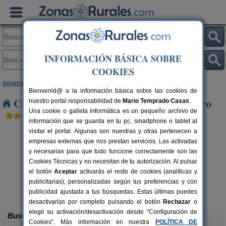
INFORMACIÓN BÁSICA SOBRE
COOKIES
Alojamientos
>
Castilla y León
>
Valladolid
> Castillo de Duero
Bienvenid@ a la información básica sobre las cookies de
Casas Rurales cerca de Castillo de Duero
nuestro portal responsabilidad de
Mario Temprado Casas
.
Una cookie o galleta informática es un pequeño archivo de
información que se guarda en tu pc, smartphone o tablet al
visitar el portal. Algunas son nuestras y otras pertenecen a
empresas externas que nos prestan servicios. Las activadas
y necesarias para que todo funcione correctamente son las
Cookies Técnicas y no necesitan de tu autorización. Al pulsar
el botón
Aceptar
activarás el resto de cookies (analíticas y
publicitarias), personalizadas según tus preferencias y con
Casa Rural Beautiful Alamedas
rs.
13+2 pers.
 €
20 €
publicidad ajustada a tus búsquedas. Estas últimas puedes
Castronuño (Valladolid)
desde
desactivarlas por completo pulsando el botón
Rechazar
o
elegir su activación/desactivación desde “Configuración de
Buscar
Cookies”. Más información en nuestra
POLÍTICA DE