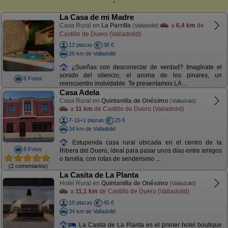
La Casa de mi Madre
Casa Rural en
La Parrilla
a
6,4 km
de
(Valladolid)
Castillo de Duero (Valladolid)
12 plazas
36 €
26 km de Valladolid
¿Sueñas con desconectar de verdad? Imagínate el
sonido del silencio, el aroma de los pinares, un
8 Fotos
reencuentro inolvidable. Te presentamos LA ...
Casa Adela
Casa Rural en
Quintanilla de Onésimo
(Valladolid)
a
11 km
de Castillo de Duero (Valladolid)
7-16+1 plazas
25 €
34 km de Valladolid
Estupenda casa rural ubicada en el centro de la
8 Fotos
Ribera del Duero, ideal para pasar unos días entre amigos
o familia, con rutas de senderismo ...
(2 comentarios)
La Casita de La Planta
Hotel Rural en
Quintanilla de Onésimo
(Valladolid)
a
11,1 km
de Castillo de Duero (Valladolid)
10 plazas
45 €
34 km de Valladolid
La Casita de La Planta es el primer hotel boutique