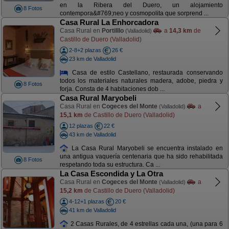
en la Ribera del Duero, un alojamiento
8 Fotos
contempora&#769;neo y cosmopolita que sorprend ...
Casa Rural La Enhorcadora
Casa Rural en
Portilllo
a
14,3 km
de
(Valladolid)
Castillo de Duero (Valladolid)
2-8+2 plazas
26 €
23 km de Valladolid
Casa de estilo Castellano, restaurada conservando
todos los materiales naturales madera, adobe, piedra y
8 Fotos
forja. Consta de 4 habitaciones dob ...
Casa Rural Maryobeli
Casa Rural en
Cogeces del Monte
a
(Valladolid)
15,1 km
de Castillo de Duero (Valladolid)
12 plazas
22 €
43 km de Valladolid
La Casa Rural Maryobeli se encuentra instalado en
una antigua vaquería centenaria que ha sido rehabilitada
8 Fotos
respetando toda su estructura. Ca ...
La Casa Escondida y La Otra
Casa Rural en
Cogeces del Monte
a
(Valladolid)
15,2 km
de Castillo de Duero (Valladolid)
4-12+1 plazas
20 €
41 km de Valladolid
2 Casas Rurales, de 4 estrellas cada una, (una para 6