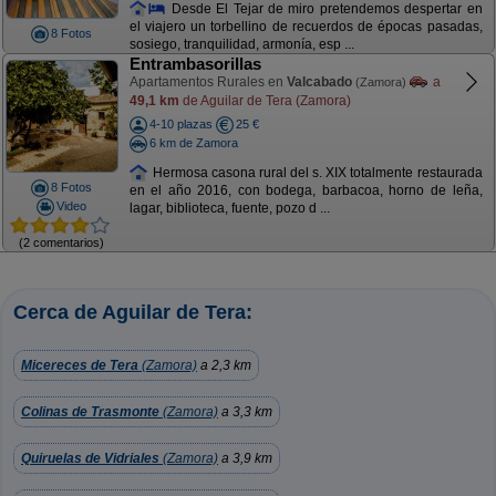
Desde El Tejar de miro pretendemos despertar en
el viajero un torbellino de recuerdos de épocas pasadas,
8 Fotos
sosiego, tranquilidad, armonía, esp ...
Entrambasorillas
Apartamentos Rurales en
Valcabado
a
(Zamora)
49,1 km
de Aguilar de Tera (Zamora)
4-10 plazas
25 €
6 km de Zamora
Hermosa casona rural del s. XIX totalmente restaurada
8 Fotos
en el año 2016, con bodega, barbacoa, horno de leña,
Video
lagar, biblioteca, fuente, pozo d ...
(2 comentarios)
Cerca de Aguilar de Tera:
Micereces de Tera
(Zamora)
a 2,3 km
Colinas de Trasmonte
(Zamora)
a 3,3 km
Quiruelas de Vidriales
(Zamora)
a 3,9 km