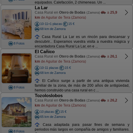
equipados. Calefacción, 2 chimeneas. Un ...
La Lar
Casa Rural en
Otero de Bodas
a
25,9
(Zamora)
km
de Aguilar de Tera (Zamora)
10-11+1 plazas
15 €
68 km de Zamora
Casa Rural La Lar es un rincón para descansar y
descubrir... Esperamos vuestra visita a nuestra mágica y
8 Fotos
encantadora Casa Rural La Lar, en e ...
El Cañico
Casa Rural en
Otero de Bodas
a
26,1
(Zamora)
km
de Aguilar de Tera (Zamora)
10-11 plazas
15 €
68 km de Zamora
El Cañico surge a partir de una antigua vivienda
familiar de la zona, de más de 200 años de antigüedad,
8 Fotos
hemos construido una casa rural en c ...
Tozoloslobos
Casa Rural en
Otero de Bodas
a
26,2
(Zamora)
km
de Aguilar de Tera (Zamora)
10 plazas
15 €
65 km de Zamora
Casa adaptada para pasar fines de semana y
periodos más largos en compañía de amigos y familiares.
8 Fotos