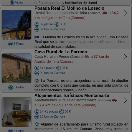
Video
baño compartido y habitación de dormi ...
Posada Real El Molino de Losacio
Hostal Rural en
Losacio de Alba
a
34,2
(Zamora)
km
de Aguilar de Tera (Zamora)
32 plazas
30 €
37 km de Zamora
El Molino de Losacio es en la actualidad, una Posada
Real que se caracteriza por la preocupación por el detalle,
8 Fotos
la calidad de sus instalaci ...
Casa Rural de La Parrada
Casa Rural en
Peque
a
37 km
de
(Zamora)
Aguilar de Tera (Zamora)
6+1 plazas
25 €
90 km de Zamora
La Parrada es una acogedora casa rural de alquiler
completo con 6 plazas que consta, en una sola planta, de
8 Fotos
tres habitaciones dobles, 2 baño ...
Alojamientos Turísticos Montamarta
Apartamentos Rurales en
Montamarta
(Zamora)
a
37,4 km
de Aguilar de Tera (Zamora)
2-4+1 plazas
30 €
15 km de Zamora
Alquiler de apartamento para turismo rural situado en
Montamarta, a 15 km de Zamora. Zona muy tranquila
8 Fotos