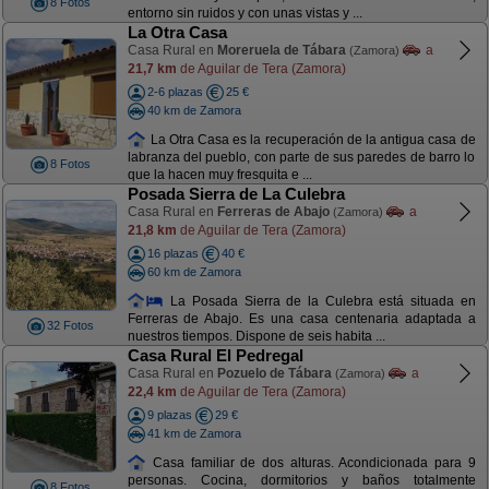
8 Fotos
entorno sin ruidos y con unas vistas y ...
La Otra Casa
Casa Rural en
Moreruela de Tábara
a
(Zamora)
21,7 km
de Aguilar de Tera (Zamora)
2-6 plazas
25 €
40 km de Zamora
La Otra Casa es la recuperación de la antigua casa de
labranza del pueblo, con parte de sus paredes de barro lo
8 Fotos
que la hacen muy fresquita e ...
Posada Sierra de La Culebra
Casa Rural en
Ferreras de Abajo
a
(Zamora)
21,8 km
de Aguilar de Tera (Zamora)
16 plazas
40 €
60 km de Zamora
La Posada Sierra de la Culebra está situada en
Ferreras de Abajo. Es una casa centenaria adaptada a
32 Fotos
nuestros tiempos. Dispone de seis habita ...
Casa Rural El Pedregal
Casa Rural en
Pozuelo de Tábara
a
(Zamora)
22,4 km
de Aguilar de Tera (Zamora)
9 plazas
29 €
41 km de Zamora
Casa familiar de dos alturas. Acondicionada para 9
personas. Cocina, dormitorios y baños totalmente
8 Fotos