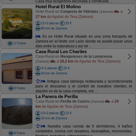
Casa muy acogedora decorada y construida ...
Hotel Rural El Molino
Hotel Rural en
Congosta de Vidriales
a
(Zamora)
27 km
de Aguilar de Tera (Zamora)
22+3 plazas
25 €
85 km de Zamora
Es un Hotel Rural situado en una zona tranquila de
Zamora en el límite con León donde se puede pasar unos
17 Fotos
días entre la naturaleza y asi rel ...
Casa Rural Los Chariles
Casa Rural en
Manganeses de la Lampreana
a
28,2 km
de Aguilar de Tera (Zamora)
(Zamora)
4+2 plazas
25 €
30 km de Zamora
Antigua casa labriega restaurada y acondicionada
para el descanso y el confort de nuestros clientes, el
8 Fotos
alquiler es de la casa completa, est ...
La Panera de Perilla
Casa Rural en
Perilla de Castro
a
29
(Zamora)
km
de Aguilar de Tera (Zamora)
10+2 plazas
22 €
25 km de Zamora
Nuestra casa consta de 5 dormitorios, 4 baños
completos, cocina con lavadora, lavavajillas, microondas,
8 Fotos