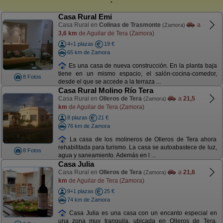
Casa Rural Emi
Casa Rural en
Colinas de Trasmonte
a
(Zamora)
3,6 km
de Aguilar de Tera (Zamora)
4+1 plazas
19 €
65 km de Zamora
Es una casa de nueva construcción. En la planta baja
tiene en un mismo espacio, el salón-cocina-comedor,
8 Fotos
desde el que se accede a la terraza ...
Casa Rural Molino Río Tera
Casa Rural en
Olleros de Tera
a
21,5
(Zamora)
km
de Aguilar de Tera (Zamora)
8 plazas
21 €
76 km de Zamora
La casa de los molineros de Olleros de Tera ahora
rehabilitada para turismo. La casa se autoabastece de luz,
8 Fotos
agua y saneamiento. Además en l ...
Casa Julia
Casa Rural en
Olleros de Tera
a
21,6
(Zamora)
km
de Aguilar de Tera (Zamora)
9+1 plazas
25 €
74 km de Zamora
Casa Julia es una casa con un encanto especial en
una zona muy tranquila, ubicada en Olleros de Tera,