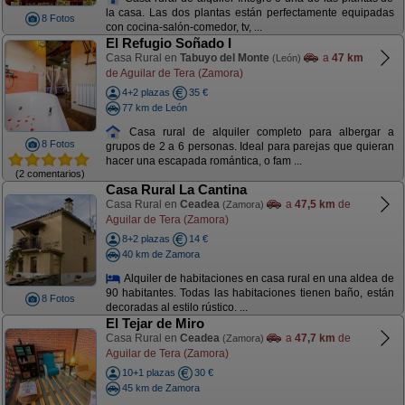
la casa. Las dos plantas están perfectamente equipadas
8 Fotos
con cocina-salón-comedor, tv, ...
El Refugio Soñado I
Casa Rural en
Tabuyo del Monte
a
47 km
(León)
de Aguilar de Tera (Zamora)
4+2 plazas
35 €
77 km de León
Casa rural de alquiler completo para albergar a
8 Fotos
grupos de 2 a 6 personas. Ideal para parejas que quieran
hacer una escapada romántica, o fam ...
(2 comentarios)
Casa Rural La Cantina
Casa Rural en
Ceadea
a
47,5 km
de
(Zamora)
Aguilar de Tera (Zamora)
8+2 plazas
14 €
40 km de Zamora
Alquiler de habitaciones en casa rural en una aldea de
90 habitantes. Todas las habitaciones tienen baño, están
8 Fotos
decoradas al estilo rústico. ...
El Tejar de Miro
Casa Rural en
Ceadea
a
47,7 km
de
(Zamora)
Aguilar de Tera (Zamora)
10+1 plazas
30 €
45 km de Zamora