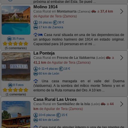
próxima al embalse del Esla. Se pued ...
Molino 1914
Casa Rural en
Montamarta
a
37,4 km
(Zamora)
de Aguilar de Tera (Zamora)
16 plazas
38 €
17 km de Zamora
Casa rural situada en una de las dependencias de
35 Fotos
un antiguo molino harinero del 1914 en estado original.
Capacidad para 16 personas en el mi ...
(5 comentarios)
La Ponteja
Casa Rural en
Fresno de La Valduerna
a
(León)
41,1 km
de Aguilar de Tera (Zamora)
6-11+4 plazas
18 €
60 km de León
Una casa maragata en el valle del Duerna
8 Fotos
(Valduerna). A la sombra del mítico monte Teleno y en el
entorno de la Ruta romana del Oro. A 10 km ...
(1 comentario)
Casa Rural Las Urces
Casa Rural en
Santibáñez de la Isla
a
44
(León)
km
de Aguilar de Tera (Zamora)
10+6 plazas
15 €
40 km de León
Casa rural de alquiler íntegro o una de las plantas de