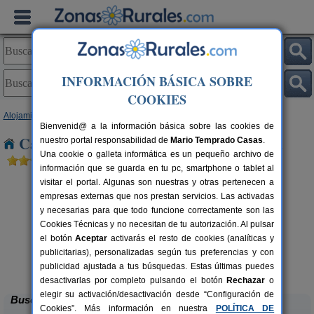
INFORMACIÓN BÁSICA SOBRE
COOKIES
Alojamientos
>
Castilla y León
>
Zamora
> Aguilar de Tera
Bienvenid@ a la información básica sobre las cookies de
Casas Rurales cerca de Aguilar de Tera
nuestro portal responsabilidad de
Mario Temprado Casas
.
Una cookie o galleta informática es un pequeño archivo de
información que se guarda en tu pc, smartphone o tablet al
visitar el portal. Algunas son nuestras y otras pertenecen a
empresas externas que nos prestan servicios. Las activadas
y necesarias para que todo funcione correctamente son las
Cookies Técnicas y no necesitan de tu autorización. Al pulsar
el botón
Aceptar
activarás el resto de cookies (analíticas y
publicitarias), personalizadas según tus preferencias y con
El Corazón Verde
rs.
8-21+3 pers.
 €
25 €
publicidad ajustada a tus búsquedas. Estas últimas puedes
Badilla (Zamora)
desde
desactivarlas por completo pulsando el botón
Rechazar
o
elegir su activación/desactivación desde “Configuración de
Buscar
Cookies”. Más información en nuestra
POLÍTICA DE