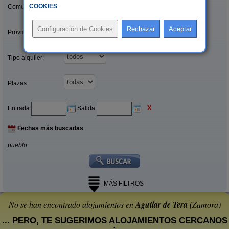
COOKIES
.
Comunidades:
Provincias/Islas:
Tipo alquiler:
Plazas:
X
Entrada:
Salida:
Fechas más buscadas
pueblo:
MÁS FILTROS
No se han encontrado alojamientos en
Aguilar de Tera
(Zamora)
... PERO, TE SUGERIMOS ALOJAMIENTOS CERCANOS
: