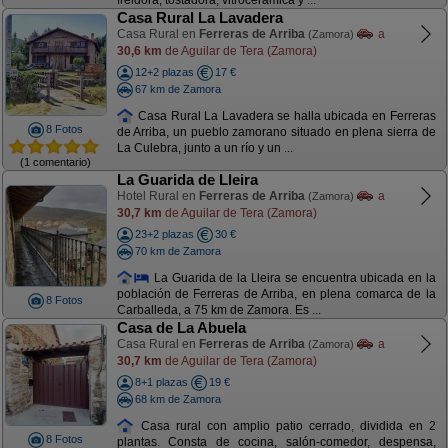
freidora, tostadora, vitrocerámica y ...
Casa Rural La Lavadera
Casa Rural en
Ferreras de Arriba
a
(Zamora)
30,6 km
de Aguilar de Tera (Zamora)
12+2 plazas
17 €
67 km de Zamora
Casa Rural La Lavadera se halla ubicada en Ferreras
8 Fotos
de Arriba, un pueblo zamorano situado en plena sierra de
La Culebra, junto a un río y un ...
(1 comentario)
La Guarida de Lleira
Hotel Rural en
Ferreras de Arriba
a
(Zamora)
30,7 km
de Aguilar de Tera (Zamora)
23+2 plazas
30 €
70 km de Zamora
La Guarida de la Lleira se encuentra ubicada en la
población de Ferreras de Arriba, en plena comarca de la
8 Fotos
Carballeda, a 75 km de Zamora. Es ...
Casa de La Abuela
Casa Rural en
Ferreras de Arriba
a
(Zamora)
30,7 km
de Aguilar de Tera (Zamora)
8+1 plazas
19 €
68 km de Zamora
Casa rural con amplio patio cerrado, dividida en 2
8 Fotos
plantas. Consta de cocina, salón-comedor, despensa,